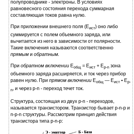
полупроводнике - электроны. В условиях
равновесного состояния перехода суммарная
составляющая токов равна нулю.
При приложении внешнего поля (Е
) оно либо
ист
суммируется с полем объемного заряда, или
вычитается из него в зависимости от полярности.
Такие включения называются соответственно
прямым
и
обратным.
При
обратном включении
Е
= Е
+ Е
зона
общ
ист
р-
n
объемного заряда расширяется, и ток через прибор
равен нулю. При
прямом включении
Е
— Е
• Е
общ
ист
р-
, и через р-n - переход течет ток.
n
Структура, состоящая из двух р-n - переходов,
называется транзистором. Транзистор бывает р-n-р и
n-p-n структуры. Рассмотрим принцип действия
транзистора типа р-n-р: