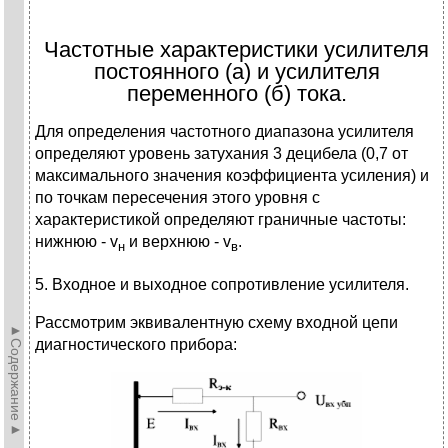
Частотные характеристики усилителя
постоянного (а) и усилителя
переменного (б) тока.
Для определения частотного диапазона усилителя
определяют уровень за­тухания 3 децибела (0,7 от
максимального значения коэффициента усиления) и
по точкам пересечения этого уровня с
характеристикой определяют граничные частоты:
нижнюю - v
и верхнюю - v
.
н
в
5. Входное и выходное сопротивление усилителя.
Рассмотрим эквивалентную схему входной цепи
►Содержание►
диагностического прибора: