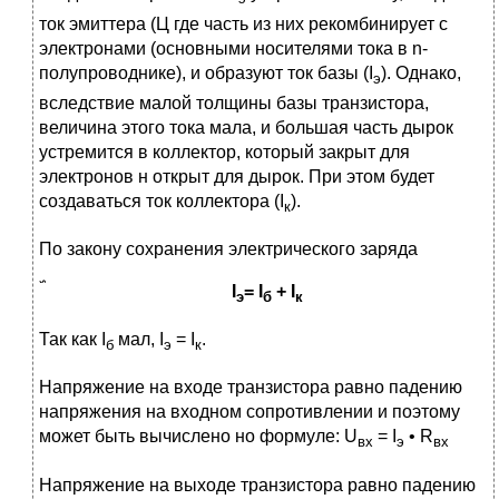
ток эмиттера (Ц где часть из них рекомбинирует с
электронами (основными носителями тока в n-
полупроводнике), и образуют ток базы (I
). Однако,
э
вследствие малой толщины базы транзистора,
величина этого тока мала, и большая часть дырок
устремится в коллектор, который закрыт для
электронов н открыт для дырок. При этом будет
создаваться ток коллектора (I
).
к
По закону сохранения электрического заряда
I
=
I
+
I
э
б
к
Так как I
мал, I
= I
.
б
э
к
Напряжение на входе транзистора равно падению
напряжения на входном сопротивлении и поэтому
может быть вычислено но формуле: U
= I
• R
вх
э
вх
Напряжение на выходе транзистора равно падению