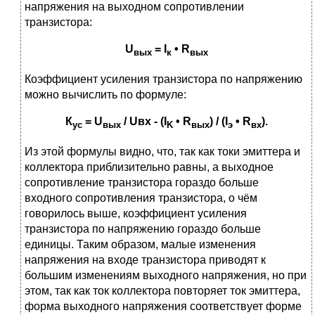
напряжения на выходном сопротивлении
транзистора:
U
=
I
•
R
вых
к
вых
Коэффициент усиления транзистора по напряжению
можно вычислить по формуле:
К
=
U
/
U
вх - (
I
•
R
) / (
I
•
R
).
ус
вых
K
вых
э
вх
Из этой формулы видно, что, так как токи эмиттера и
коллектора приблизительно равны, а выходное
сопротивление транзистора гораздо больше
входного сопротивления транзистора, о чём
говорилось выше, коэффициент усиления
транзистора по напряжению гораздо больше
единицы. Таким образом, малые изменения
напряжения на входе транзистора приводят к
большим изменениям выходного напряжения, но при
этом, так как ток коллектора повторяет ток эмиттера,
форма выходного напряжения соответствует форме