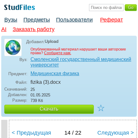
Вузы
Предметы
Пользователи
Реферат
AI
Заказать работу
Upload
Добавил:
Опубликованный материал нарушает ваши авторские
права?
Сообщите нам.
Смоленский государственный медицинский
Вуз:
университет
Медицинская физика
Предмет:
fizika (3)
.docx
Файл:
Скачиваний:
25
Добавлен:
01.05.2025
Размер:
739 Кб
☆
Скачать
< Предыдущая
14 / 22
Следующая >