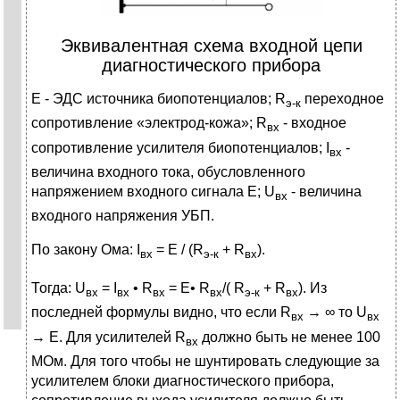
Эквивалентная схема входной цепи
диагностического прибора
Е - ЭДС источника биопотенциалов; R
переходное
э-к
сопротивление «электрод-кожа»; R
- входное
вх
сопротивление усилителя биопотенциалов; I
-
вх
величина входного тока, обусловленного
напряжением входного сиг­нала Е; U
- величина
вх
входного напряжения УБП.
По закону Ома: I
= Е / (R
+ R
).
вх
э-к
вх
Тогда: U
= I
• R
= Е• R
/( R
+ R
). Из
вх
вх
вх
вх
э-к
вх
последней формулы видно, что если R
→ ∞ то U
вх
вх
→ Е. Для усилителей R
должно быть не менее 100
вх
МОм. Для того чтобы не шунтировать следующие за
усилителем блоки диагно­стического прибора,