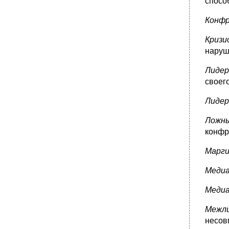
спосо
Конф
Кризи
наруш
Лиде
своег
Лиде
Ложн
конфр
Марг
Меди
Меди
Межл
несов