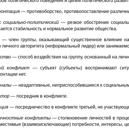
бов политического поведения и целей политического развит
ронтация
— противоборство, противопоставление различны
с социально-политический —
резкое обострение социаль
ается стабильность и нормальное развитие общества.
р —
член группы, оказывающий существенное влияние на
о личного авторитета (неформальный лидер) или занимаем
рство —
способ воздействия на группу, основанный на личн
ый конфликт —
субъект (субъекты) воспринимают сит
онтации нет.
иналы
— неадаптивные, неприспособившиеся к социальным
атор
— посредник в конфликте.
ация
— посредничество в конфликте третьей, не участвующ
ичностные конфликты —
столкновение личностей в проц
местимые (взаимоисключающие) потребности, интересы, цен