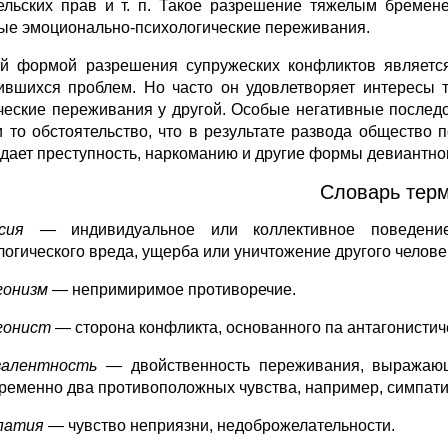
ельских прав и т. п. Такое разрешение тяжелым бреме­н
ые эмоци­онально-психологические переживания.
й формой разрешения супружеских конфликтов является
ившихся проблем. Но часто он удовлетворяет интересы т
ческие переживания у другой. Особые негативные последств
и то обстоятельство, что в результате развода обще­ство
дает преступность, наркоманию и другие формы девиантног
Словарь тер
ессия —
индивидуальное или коллективное поведени
логического вреда, ущерба или уничтожение другого челов
гонизм
— непримиримое противоречие.
гонист
— сторона конфликта, основанного па антагонисти
валентность
— двойственность переживания, выражающа
ременно два противоположных чувства, например, симпати
патия
— чувство неприязни, недоброжелательности.