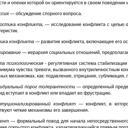
сти и опенки которой он ориентируется в своем поведении 
ссия —
обсуждение спорного вопроса.
остика конфликта,
— исследование конфликта с целью о
теристик.
мика конфликта —
развитие конфликта, включающее его о
нирование
— иерархия социальных отношений, предполагаю
а психологическая
- регулятивная система стабилизации
нимума чувства тревоги, вызванного внутриличностным ко
ных механизмах, как: подавление, отрицание, сублимация, 
идуальный порог толерантности —
определенный предел
ид вступает в конфликт или впадает во фрустрацию.
итуционализированный конфликт
— конфликт, в кото
твуют четкие механизмы его завершения.
дент —
формальный повод для начала непосредственного 
ике открытого конфликта, характеризующийся прямым прот