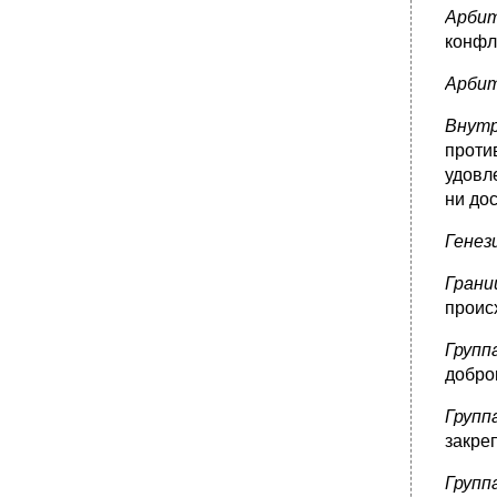
Арби
конфл
Арби
Внут
проти
удовл
ни до
Генез
Грани
проис
Групп
добро
Групп
закре
Групп