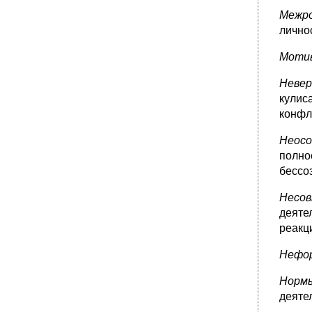
Межр
лично
Моти
Неве
кулис
конфл
Неос
полно
бессо
Несо
деяте
реакц
Нефор
Норм
деяте