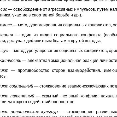
рсис —
освобождение от агрессивных импульсов, путем напр
ники, участие в спортивной борьбе и др.).
ромисс
— метод урегулирования социальных конфликтов, ос
уренция —
один из видов социального конфликта (особы
ли, доступа к дефицитным благам и другой выгоды.
нсус —
метод урегулирования социальных конфликтов, ор
руэнтность —
адекватная эмоциональная реакция личности
ликт
— противоборство сторон взаимодействия, имеющ
есы.
ликт социальный —
столкновение взаимоисключающих потр
ликт латентный
— скрытый, неявный конфликт, начальн
ствием открытых действий оппонентов.
ликт политических культур —
столкновение различных