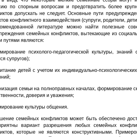
сию по спорным вопросам и предот­вратить более круп
иктов допускать не следует. Основные пути предупрежде
тов конфликтного взаимодействия (супруги, родители, дети,
омендованной лите­ратуре можно найти полезные с
преждения семейных конфликтов, вытекающие из со­циаль
и путями являются:
мирование психолого-педагогической культуры, знаний
ся супругов);
питание детей с учетом их индивидуально-психологически
яний;
анизация семьи на полноправных началах, формирование 
ственности, доверия и уважения;
мирование культуры общения.
шение семейных конфликтов может быть обеспечено дос
приятны вариант разрешения любых семейных конфли
иктов, которые не являются кон­структивными. Примеро