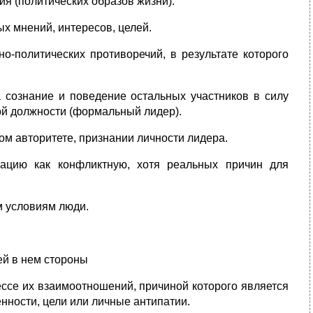
ия (политических образов жизни).
х мнений, интересов, целей.
но-политических противоречий, в результате которого
 сознание и поведение остальных участников в силу
ой должности (формальный лидер).
ом авторитете, признании личности лидера.
уацию как конфликтную, хотя реальных причин для
 условиям люди.
ей в нем стороны
ессе их взаимоотношений, причиной которого является
ности, цели или личные антипатии.