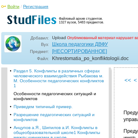
3. Разрешите конфликт:
Войти
/
Регистрация
•
Во время процесса.
•
Анцупов а.Я., Шипилов а.И. Медиаторство и
Файловый архив студентов.
1327 вузов, 5483 предметов.
урегулирование конфликта1
•
Результативность медиаторной
деятельности
Upload
Добавил:
Опубликованный материал нарушает в
Школа педагогики ДВФУ
Вуз:
•
Этика регулирования конфликтов
психологом
[НЕСОРТИРОВАННОЕ]
Предмет:
•
Гришина н. В. Обучение психологическому
Khrestomatia_po_konfliktologii
.doc
Файл:
посредничеству в разрешении конфликтов1
•
Раздел 5. Конфликты в различных сферах
человеческого взаимодействия Рыбакова м.
<<
<
М. Особенности педагогических конфликтов
1
Особенности педагогических ситуаций и
конфликтов
•
Приведем типичный пример.
Преду
•
Разрешение педагогических ситуаций и
управ
конфликтов
•
Анцупов а.Я., Шипилов а.И. Конфликты в
Преду
общеобразовательной школе1 Конфликты
между учениками в школе
иметь