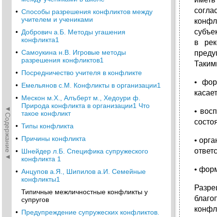
согла
•
Способы разрешения конфликтов между
учителем и учениками
конфл
субъек
•
Добрович а.Б. Методы угашения
конфликта1
в рек
•
Самоукина н.В. Игровые методы
преду
разрешения конфликтов1
Таким
•
Посредничество учителя в конфликте
• фор
•
Емельянов с.М. Конфликты в организации1
касает
•
Мескон м.Х., Алъберт м., Хедоури ф.
Природа конфликта в организации1 Что
◄Содержание◄
• вос
такое конфликт
состо
•
Типы конфликта
•
Причины конфликта
• орг
ответ­
•
Шнейдер л.Б. Специфика супружеского
конфликта 1
• фор
•
Анцупов а.Я., Шипилов а.И. Семейные
конфликты1
Разре
Типичные межличностные конфликты у
благо
супругов
конфл
•
Предупреждение супружеских конфликтов.