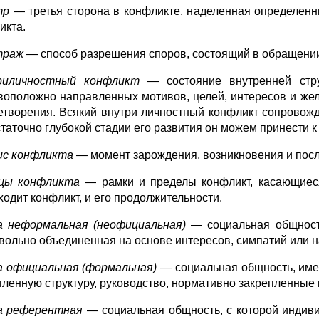
тр
— третья сторона в конфликте, наделенная определен
икта.
траж
— способ разрешения споров, состоящий в обращении 
риличностный конфликт
— состояние внутренней стр
воположно направленных мотивов, целей, интересов и же
етворения. Всякий внутри личностный конфликт сопровож
статочно глубокой стадии его развития он можем принести 
ис конфликта —
момент зарождения, возникновения и пос
цы конфликта
— рамки и пределы конфликт, касающиеся 
ходит конфликт, и его продолжительности.
а неформальная (неофициальная)
— социальная общност
вольно объединенная на основе интересов, симпатий или н
а официальная (формальная)
— социальная общность, име
пленную структуру, руководство, нормативно закрепленные 
а референтная
— социальная общность, с которой индивид