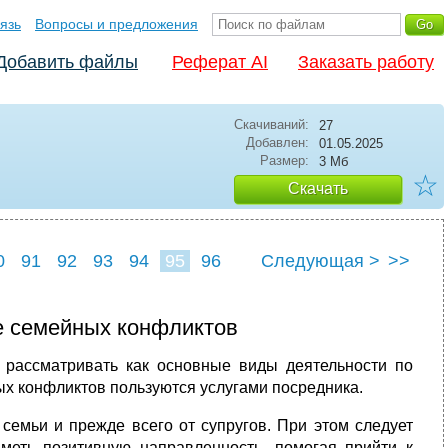
язь
Вопросы и предложения
Добавить файлы
Реферат AI
Заказать работу
Скачиваний:
27
Добавлен:
01.05.2025
Размер:
3 Мб
☆
Скачать
0
91
92
93
94
95
96
Следующая >
>>
е семейных конфликтов
рас­сматривать как основные виды деятельности по
х конфликтов пользу­ются услугами посредника.
е­мьи и прежде всего от супругов. При этом следует
меть позитивную направлен­ность, помогая прийти к