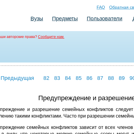
FAQ
Обратная св
Вузы
Предметы
Пользователи
аши авторские права?
Сообщите нам.
 Предыдущая
82
83
84
85
86
87
88
89
9
Предупреждение и разрешени
преждение и разрешение семейных конфликтов следует 
лению такими конфликтами. Часто при разрешении семейны
преждение семейных конфликтов зависит от всех членов с
 в виду, что некоторые мелкие семейные ссоры могут и