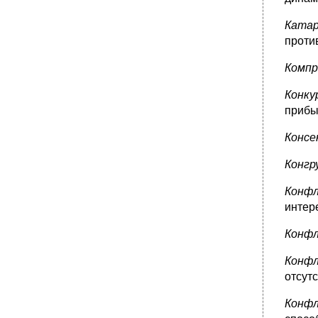
Ката
против
Комп
Конк
прибы
Консе
Конг
Конф
интер
Конф
Конф
отсут
Конф