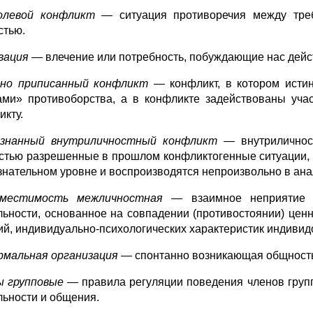
олевой конфликт
— ситуация противоречия между тре
стью.
вация —
влечение или потребность, побуждающие нас дейс
рно приписанный конфликт —
конфликт, в котором исти
ами» противоборства, а в конфликте задействованы уча
икту.
ознанный внутриличностный конфликт —
внутрилично
стью разрешенные в прошлом конфликтогенные ситуации, о
знательном уровне и воспроизводятся непроизвольно в ан
вместимость межличностная
— взаимное неприятие 
льности, основанное на совпадении (противостоянии) цен
ий, индивидуально-психологических характеристик индивид
мальная организация —
спонтанно возникающая общность
ы групповые —
правила регуляции поведения членов груп
льности и общения.