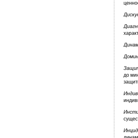
ценно
Диску
Диагн
харак
Дина
Доми
Защит
до ми
защит
Индив
индив
Инст
сущес
Инци
динам