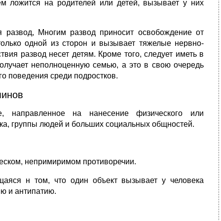
ем ложится на родителей или детей, вызывает у них
 развод, Многим развод приносит освобождение от
олько одной из сто­рон и вызывает тяжелые нервно-
ия развод несет детям. Кроме того, сле­дует иметь в
 получает неполноценную семью, а это в свою очередь
о поведения среди подростков.
минов
е, направленное на нанесение физического или
ека, группы людей и больших социальных общностей.
ческом, непримиримом противоречии.
яся н том, что один объект вызывает у человека
ю и антипатию.