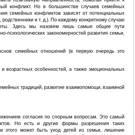
ный конфликт. Но в большинстве случаев семей­ных
­ния семейных конфликтов зависят от потенциальных
 родственни­ки и т. д.). По каждому конкретному случаю
оветы. Здесь мы назовем лишь самые общие пути
но-психологических закономерностей развития семьи.
 основ семейных отношений (в первую очередь это
х и возрастных особенностей, а также эмоциональных
семейных традиций, развитие взаимопомощи, взаимной
тижением согласия по спорным вопросам. Это самый
ктов. Но есть и другие формы разрешения таких
м этого может быть уход детей из семьи, ли­шение