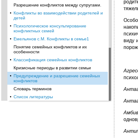
родит
Разрешение конфликтов между супругами.
тяжел
•
Конфликты во взаимодействии родителей и
детей
Особо
•
Психологическое консультирование
накоп
конфликтных семей
психи
•
Емельянов с.М. Конфликты в семье1
виду 
Понятие семейных конфликтов и их
порож
особенности
•
Классификация семейных конфликтов
Кризисные периоды в развитии семьи
Агр
•
Предупреждение и разрешение семейных
психо
конфликтов
Словарь терминов
Анта
•
Список литературы
Анта
Амби
однов
Анти