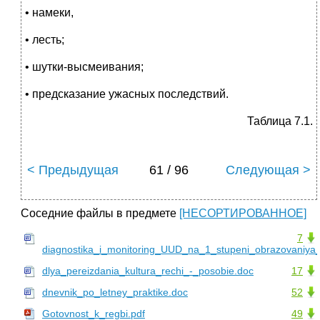
• намеки,
• лесть;
• шутки-высмеивания;
• предсказание ужасных последствий.
Таблица 7.1.
< Предыдущая
61 / 96
Следующая >
Соседние файлы в предмете
[НЕСОРТИРОВАННОЕ]
7
diagnostika_i_monitoring_UUD_na_1_stupeni_obrazovaniy
dlya_pereizdania_kultura_rechi_-_posobie.doc
17
dnevnik_po_letney_praktike.doc
52
Gotovnost_k_regbi.pdf
49