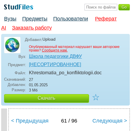
Вузы
Предметы
Пользователи
Реферат
AI
Заказать работу
Upload
Добавил:
Опубликованный материал нарушает ваши авторские
права?
Сообщите нам.
Школа педагогики ДВФУ
Вуз:
[НЕСОРТИРОВАННОЕ]
Предмет:
Khrestomatia_po_konfliktologii
.doc
Файл:
Скачиваний:
27
Добавлен:
01.05.2025
Размер:
3 Мб
☆
Скачать
< Предыдущая
61 / 96
Следующая >