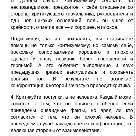
В данном случае критикуемому сетовать на
несправедли­вое, предвзятое к себе отношение со
стороны критикующего (начальника, руководителя и
т.д.) нет никаких оснований: ведь он ушел от
крайности, отметив все — и хорошее, и плохое.
Подыскивая, за что похвалить, вы оказываете
помощь не только критикуемому; но самому себе,
поскольку сопоставление хо­рошего и плохого
сделает и вашу позицию более взвешенной и
терпимой. А это облегчит выполнение и двух
предыдущих пра­вил: выслушивать и сохранять
ровный тон. В результате не воз­никает
конфронтация, к которой зачастую приводит критика.
4.
Критикуйте поступки
,
а не человека.
Каждый может
со­читься с тем, что он ошибся, особенно если
приведены очевидныe факты, но вряд ли кто
согласится с тем, что он плохой человек. В
последнем случае закладывается конфронтация, от­
даляющая стороны от взаимодействия.