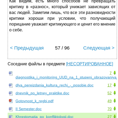
Как видим, есть много способов не превращать
критику в «разнос», который унижает зависящих от
вас людей. Заметим лишь, что все эти разновидности
критики хороши при усло­вии, что получающий
порицание уважает критикующего и ценит его мнение
о себе.
< Предыдущая
57 / 96
Следующая >
Соседние файлы в предмете
[НЕСОРТИРОВАННОЕ]
7
diagnostika_i_monitoring_UUD_na_1_stupeni_obrazovaniy
dlya_pereizdania_kultura_rechi_-_posobie.doc
17
dnevnik_po_letney_praktike.doc
52
Gotovnost_k_regbi.pdf
49
II Semester.doc
70
Khrestomatia_po_konfliktologii.doc
27