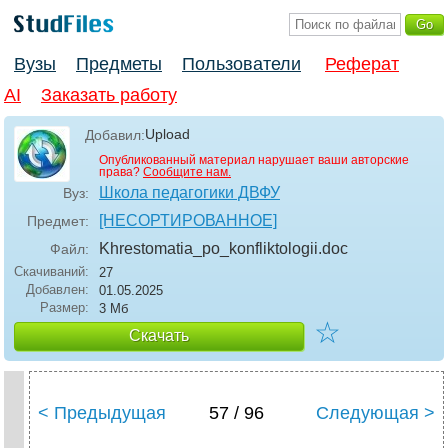
Вузы
Предметы
Пользователи
Реферат
AI
Заказать работу
Upload
Добавил:
Опубликованный материал нарушает ваши авторские
права?
Сообщите нам.
Школа педагогики ДВФУ
Вуз:
[НЕСОРТИРОВАННОЕ]
Предмет:
Khrestomatia_po_konfliktologii
.doc
Файл:
Скачиваний:
27
Добавлен:
01.05.2025
Размер:
3 Мб
☆
Скачать
< Предыдущая
57 / 96
Следующая >