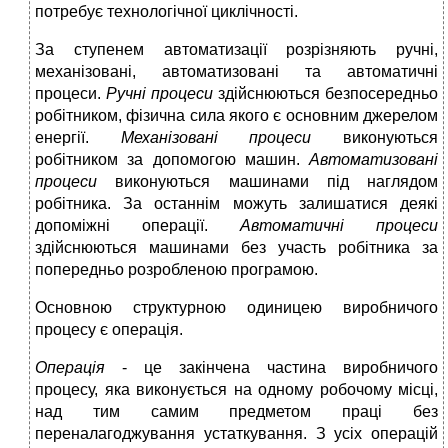
потребує технологічної циклічності.
За ступенем автоматизації розрізняють ручні,
механізовані, автоматизовані та автоматичні
процеси.
Ручні процеси
здійснюються безпосередньо
робітником, фізична сила якого є основним джерелом
енергії.
Механізовані процеси
виконуються
робітником за допомогою машин.
Автоматизовані
процеси
виконуються машинами під наглядом
робітника. За останнім можуть залишатися деякі
допоміжні операції.
Автоматичні процеси
здійснюються машинами без участь робітника за
попередньо розробленою програмою.
Основною структурною одиницею виробничого
процесу є операція.
Операція
- це закінчена частина виробничого
процесу, яка виконується на одному робочому місці,
над тим самим предметом праці без
переналагоджування устаткування. З усіх операцій