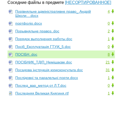
Соседние файлы в предмете
[НЕСОРТИРОВАННОЕ]
Порівняльне адміністративне право_ Андрій
4
Школи....docx
портфоліо.docx
0
Порывняльне правоз..doc
2
Порядок выполнения работы.doc
1
Посіб_Експлуатація ГТУіК_5.doc
0
ПОСІБН..doc
8
ПОСІБНИК_ТДІП_Немішаєве.doc
21
Посадова інструкція юрисконсульта.doc
31
Послідовні та паралельні порти.docx
1
Послед_вар_метод от Л.Т.doc
0
Последняя Великая Княгиня.rtf
1