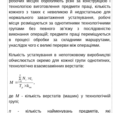
робочих місцях обробляють різні за конструкцією і
технологією виготовлення предмети праці, кількість
кожного з таких є невеликою й недостатньою для
нормального завантаження устаткування, робочі
місця розміщуються за однотипними технологічними
групами без певного зв’язку з послідовністю
виконання операцій; предмети праці переміщуються
в процесі обробки за складними маршрутами,
унаслідок чого є великі перерви між операціями.
Кількість устаткування в непотоковому виробництві
обчислюється окремо для кожної групи однотипних,
технологічно взаємозамінних верстатів:
де
М
- кількість верстатів (машин) у технологічній
групі;
п
- кількість найменувань предметів, які