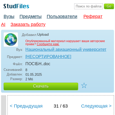
Вузы
Предметы
Пользователи
Реферат
AI
Заказать работу
Upload
Добавил:
Опубликованный материал нарушает ваши авторские
права?
Сообщите нам.
Национальный авиационный университет
Вуз:
[НЕСОРТИРОВАННОЕ]
Предмет:
ПОСІБН.
.doc
Файл:
Скачиваний:
8
Добавлен:
01.05.2025
Размер:
2 Мб
☆
Скачать
< Предыдущая
31 / 63
Следующая >