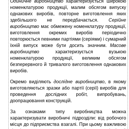
Одиничне виробництво
характеризується широкою
номенклатурою продукції, малим обсягом випуску
однакових виробів, повторне виготовлення яких
здебільшого не передбачається.
Серійне
виробництво
має обмежену номенклатуру продукції,
виготовлення окремих виробів періодично
повторюється певними партіями (серіями) і сумарний
їхній випуск може бути досить значним.
Масове
виробництво
характеризується вузькою
номенклатурою продукції, великим обсягом
безперервного й тривалого виготовлення однакових
виробів.
Окремо виділяють
дослідне виробництво
, в якому
виготовляються зразки або партії (серії) виробів для
проведення дослідних робіт, випробувань,
доопрацювання конструкцій.
За ознаками типу виробництва можна
характеризувати виробничі підрозділи: від робочого
місця до підприємства взагалі. При цьому важливою