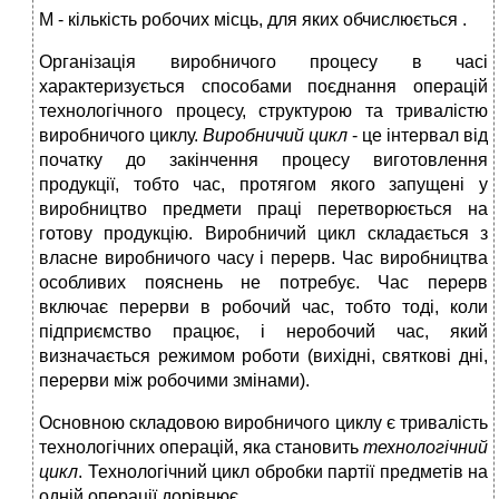
М - кількість робочих місць, для яких обчислюється .
Організація виробничого процесу в часі
характеризується способами поєднання операцій
технологічного процесу, структурою та тривалістю
виробничого циклу.
Виробничий цикл
- це інтервал від
початку до закінчення процесу виготовлення
продукції, тобто час, протягом якого запущені у
виробництво предмети праці перетворюється на
готову продукцію. Виробничий цикл складається з
власне виробничого часу і перерв. Час виробництва
особливих пояснень не потребує. Час перерв
включає перерви в робочий час, тобто тоді, коли
підприємство працює, і неробочий час, який
визначається режимом роботи (вихідні, святкові дні,
перерви між робочими змінами).
Основною складовою виробничого циклу є тривалість
технологічних операцій, яка становить
технологічний
цикл
. Технологічний цикл обробки партії предметів на
одній операції дорівнює