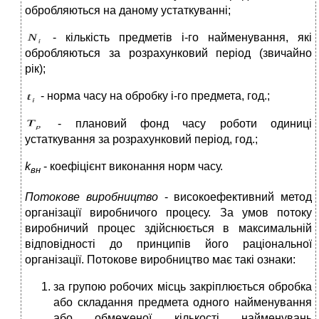
обробляються на даному устаткуванні;
- кількість предметів і-го найменування, які
обробляються за розрахунковий період (звичайно
рік);
- норма часу на обробку і-го предмета, год.;
- плановий фонд часу роботи одиниці
устаткування за розрахунковий період, год.;
k
- коефіцієнт виконання норм часу.
вн
Потокове виробництво
- високоефективний метод
організації виробничого процесу. За умов потоку
виробничий процес здійснюється в максимальній
відповідності до принципів його раціональної
організації. Потокове виробництво має такі ознаки:
за групою робочих місць закріплюється обробка
або складання предмета одного найменування
або обмеженої кількості найменувань