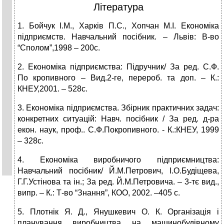
Література
1. Бойчук І.М., Харків П.С., Хопчан М.І. Економіка
підприємств. Навчальний посібник. – Львів: В-во
“Сполом”,1998 – 200с.
2. Економіка підприємства: Підручник/ За ред. С.Ф.
По кропивного – Вид.2-ге, перероб. та доп. – К.:
КНЕУ,2001. – 528с.
3. Економіка підприємства. Збірник практичних задач:
конкретних ситуацій: Навч. посібник / За ред. д-ра
екон. наук, проф.. С.Ф.Покропивного. - К.:КНЕУ, 1999
– 328с.
4. Економіка виробничого підприємництва:
Навчальний посібник/ Й.М.Петрович, І.О.Будіщева,
Г.Г.Устінова та ін.; За ред. Й.М.Петровича. – 3-тє вид.,
випр. – К.: Т-во “Знання”, КОО, 2002. –405 с.
5. Плотнік Я. Д., Янушкевич О. К. Організація і
планування виробництва на машинобудівному