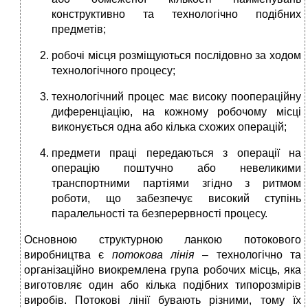
конструктивно та технологічно подібних
предметів;
робочі місця розміщуються послідовно за ходом
технологічного процесу;
технологічний процес має високу поопераційну
диференціацію, на кожному робочому місці
виконується одна або кілька схожих операцій;
предмети праці передаються з операції на
операцію поштучно або невеликими
транспортними партіями згідно з ритмом
роботи, що забезпечує високий ступінь
паралельності та безперервності процесу.
Основною структурною ланкою потокового
виробництва є
потокова лінія
– технологічно та
організаційно виокремлена група робочих місць, яка
виготовляє один або кілька подібних типорозмірів
виробів. Потокові лінії бувають різними, тому їх