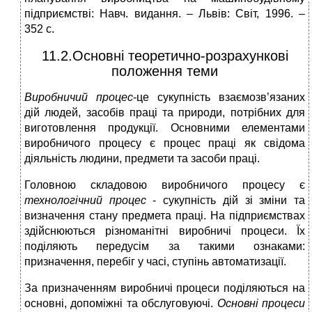
підприємстві: Навч. видання. – Львів: Світ, 1996. –
352 с.
11.2.Основні теоретично-розрахункові
положення теми
Виробничий процес
-це сукупність взаємозв’язаних
дій людей, засобів праці та природи, потрібних для
виготовлення продукції. Основними елементами
виробничого процесу є процес праці як свідома
діяльність людини, предмети та засоби праці.
Головною складовою виробничого процесу є
технологічний процес
- сукупність дій зі зміни та
визначення стану предмета праці. На підприємствах
здійснюються різноманітні виробничі процеси. Їх
поділяють передусім за такими ознаками:
призначення, перебіг у часі, ступінь автоматизації.
За призначенням виробничі процеси поділяються на
основні, допоміжні та обслуговуючі.
Основні процеси