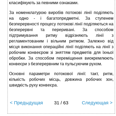
класифікують за певними ознаками.
За номенклатурою виробів потокові лінії поділяють
на одно - і багатопредметні. За ступенем
безперервності процесу потокові лінії поділяються на
безперервні та переривані. За способом
підтримування ритму відрізняють лінії з
регламентованим і вільним ритмом. Залежно від
місця виконання операційні лінії поділяють на лінії з
робочим конвеєром зі зняттям предметів для їхньої
обробки. За способом переміщення виокремлюють
конвеєри з безперервним та пульсуючим рухом.
Основні параметри потокової лінії: такт, ритм,
кількість робочих місць, довжина робочих зон,
швидкість руху конвеєра.
< Предыдущая
31 / 63
Следующая >