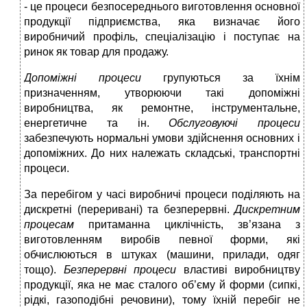
- це процеси безпосереднього виготовлення основної
продукції підприємства, яка визначає його
виробничий профіль, спеціалізацію і поступає на
ринок як товар для продажу.
Допоміжні процеси
групуються за їхнім
призначенням, утворюючи такі допоміжні
виробництва, як ремонтне, інструментальне,
енергетичне та ін.
Обслуговуючі процеси
забезпечують нормальні умови здійснення основних і
допоміжних. До них належать складські, транспортні
процеси.
За перебігом у часі виробничі процеси поділяють на
дискретні (переривані) та безперервні.
Дискретним
процесам
притаманна циклічність, зв’язана з
виготовленням виробів певної форми, які
обчислюються в штуках (машини, прилади, одяг
тощо).
Безперервні процеси
властиві виробництву
продукції, яка не має сталого об’єму й форми (сипкі,
рідкі, газоподібні речовини), тому їхній перебіг не