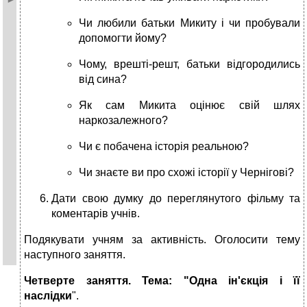
Чи любили батьки Микиту і чи пробували
допомогти йому?
Чому, врешті-решт, батьки відгородились
від сина?
Як сам Микита оцінює свій шлях
наркозалежного?
Чи є побачена історія реальною?
Чи знаєте ви про схожі історії у Чернігові?
Дати свою думку до переглянутого фільму та
коментарів учнів.
Подякувати учням за активність. Оголосити тему
наступного заняття.
Четверт
е
заняття
.
Тема: "Одна ін'єкція і її
наслідки
".