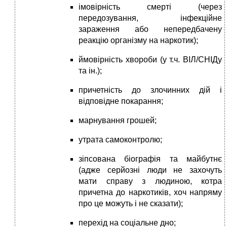
імовірність смерті (через
передозування, інфекційне
зараження або непередбачену
реакцію організму на наркотик);
ймовірність хвороби (у т.ч. ВІЛ/СНІДу
та ін.);
причетність до злочинних дій і
відповідне покарання;
марнування грошей;
утрата самоконтролю;
зіпсована біографія та майбутнє
(адже серйозні люди не захочуть
мати справу з людиною, котра
причетна до наркотиків, хоч напряму
про це можуть і не сказати);
перехід на соціальне дно;