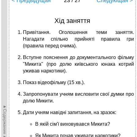
< Предыдущая
23 / 27
Следующая >
Хід заняття
Привітання. Оголошення теми заняття.
Нагадати спільно прийняті правила гри
(правила перед очима).
Вступне пояснення до документального фільму
"Микита" (про долю київського юнака котрий
уживав наркотики).
Показ відеофільму (15 хв.).
Запропонувати учням висловити свої думки про
долю Микити.
►Содержание►
Дати учням навідні запитання, на зразок:
В якій сім'ї виховувався Микита?
Як Микита почав уживати наркотики?