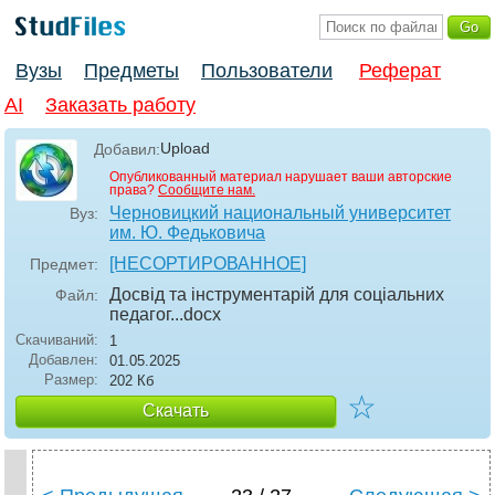
Вузы
Предметы
Пользователи
Реферат
AI
Заказать работу
Upload
Добавил:
Опубликованный материал нарушает ваши авторские
права?
Сообщите нам.
Черновицкий национальный университет
Вуз:
им. Ю. Федьковича
[НЕСОРТИРОВАННОЕ]
Предмет:
Досвід та інструментарій для соціальних
Файл:
педагог..
.docx
Скачиваний:
1
Добавлен:
01.05.2025
Размер:
202 Кб
☆
Скачать