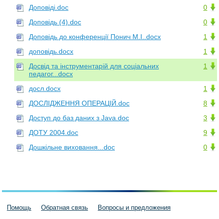
Доповіді.doc
0
Доповідь (4).doc
0
Доповідь до конференції Понич М.І..docx
1
доповідь.docx
1
Досвід та інструментарій для соціальних
1
педагог...docx
досл.docx
1
ДОСЛІДЖЕННЯ ОПЕРАЦІЙ.doc
8
Доступ до баз даних з Java.doc
3
ДОТУ 2004.doc
9
Дошкільне виховання...doc
0
Помощь
Обратная связь
Вопросы и предложения