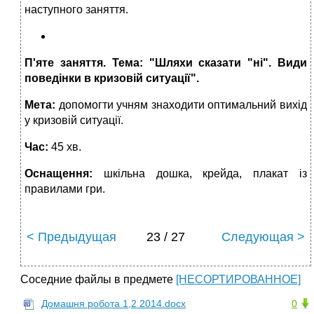
наступного заняття.
П'ят
е
заняття
.
Тема: "Шляхи сказати "ні". Види
поведінки в кризовій ситуації".
Мета:
допомогти учням знаходити оптимальний вихід
у кризовій ситуації.
Час:
45 хв.
Оснащення:
шкільна дошка, крейда, плакат із
правилами гри.
< Предыдущая
23 / 27
Следующая >
Соседние файлы в предмете
[НЕСОРТИРОВАННОЕ]
Домашня робота 1,2 2014.docx
0