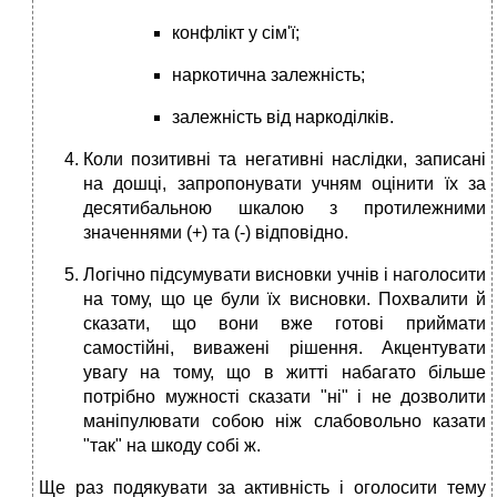
конфлікт у сім'ї;
наркотична залежність;
залежність від наркоділків.
Коли позитивні та негативні наслідки, записані
на дошці, запропонувати учням оцінити їх за
десятибальною шкалою з протилежними
значеннями (+) та (-) відповідно.
Логічно підсумувати висновки учнів і наголосити
на тому, що це були їх висновки. Похвалити й
сказати, що вони вже готові приймати
самостійні, виважені рішення. Акцентувати
увагу на тому, що в житті набагато більше
потрібно мужності сказати "ні" і не дозволити
маніпулювати собою ніж слабовольно казати
"так" на шкоду собі ж.
Ще раз подякувати за активність і оголосити тему