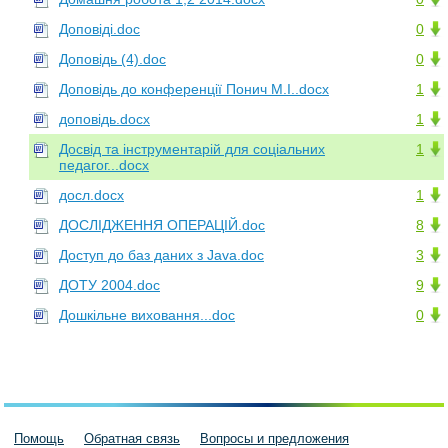
Доповіді.doc
0
Доповідь (4).doc
0
Доповідь до конференції Понич М.І..docx
1
доповідь.docx
1
Досвід та інструментарій для соціальних
1
педагог...docx
досл.docx
1
ДОСЛІДЖЕННЯ ОПЕРАЦІЙ.doc
8
Доступ до баз даних з Java.doc
3
ДОТУ 2004.doc
9
Дошкільне виховання...doc
0
Помощь
Обратная связь
Вопросы и предложения