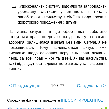
­ Удосконалити систему відомчої та запровадити
державну статистичну звітність з питань
запобігання насильству в сім’ї та щодо проявів
жорстокого поводження з дітьми.
На жаль, ситуація в цій сфері, яка найбільше
стосується прав потерпілих на допомогу, на захист
здоров’я, залишилася взагалі без змін. Ситуація не
покращилася. Тому залишаються актуальними
висновки щодо основних порушень прав людини,
перш за все, прав жінок та дітей, як
від насильства
так і від відсутності адекватного захисту та покарання
винних.
< Предыдущая
10 / 27
Следующая >
Соседние файлы в предмете
[НЕСОРТИРОВАННОЕ]
Домашня робота 1,2 2014.docx
0