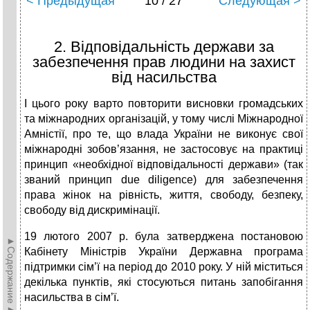
< Предыдущая
10 / 27
Следующая >
2. Відповідальність держави за
забезпечення прав людини на захист
від насильства
І цього року варто повторити висновки громадських
та міжнародних організацій, у тому числі Міжнародної
Амністії, про те, що влада України не виконує свої
міжнародні зобов’язання, не застосовує на практиці
принцип «необхідної відповідальності держави» (так
званий принцип due diligence) для забезпечення
права жінок на рівність, життя, свободу, безпеку,
свободу від дискримінації.
19 лютого 2007 р. була затверджена постановою
►Содержание►
Кабінету Міністрів України Державна програма
підтримки сім’ї на період до 2010 року. У ній міститься
декілька пунктів, які стосуються питань запобігання
насильства в сім’ї.