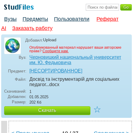
Вузы
Предметы
Пользователи
Реферат
AI
Заказать работу
Upload
Добавил:
Опубликованный материал нарушает ваши авторские
права?
Сообщите нам.
Черновицкий национальный университет
Вуз:
им. Ю. Федьковича
[НЕСОРТИРОВАННОЕ]
Предмет:
Досвід та інструментарій для соціальних
Файл:
педагог..
.docx
Скачиваний:
1
Добавлен:
01.05.2025
Размер:
202 Кб
☆
Скачать