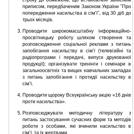
приписом, передбаченим Законом України "Про
попередження насильства в сім’ї", від 30 діб до
трьох місяців.­
Проводити широкомасштабну інформаційно-
просвітницьку роботу шляхом створення та
розповсюдження соціальної реклами з питань
запобігання насильству в сім’ї (телевізійні та
радіопрограми і передачі, випуск друкованої
продукції); організувати тренінги і семінари в
загальноосвітніх та вищих навчальних закладах
з питань запобігання і протидії насильству в
сім’ї.
Проводити щороку Всеукраїнську акцію «16 днів
проти насильства».
Розповсюджувати методичну літературу з
питань застосування сучасних форм та методів
роботи з особами, які вчинили насильство в
сім’ї, та їх жертвами.