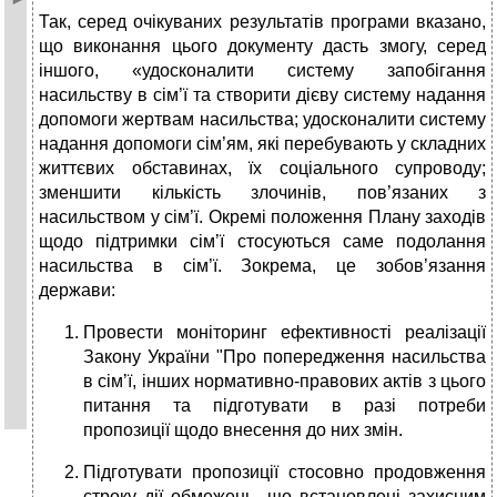
Так, серед очікуваних результатів програми вказано,
що виконання цього документу дасть змогу, серед
іншого, «удосконалити систему запобігання
насильству в сім’ї та створити дієву систему надання
допомоги жертвам насильства; удосконалити систему
надання допомоги сім’ям, які перебувають у складних
життєвих обставинах, їх соціального супроводу;
зменшити кількість злочинів, пов’язаних з
насильством у сім’ї. Окремі положення Плану заходів
щодо підтримки сім’ї стосуються саме подолання
насильства в сім’ї. Зокрема, це зобов’язання
держави:
Провести моніторинг ефективності реалізації
Закону України "Про попередження насильства
в сім’ї, інших нормативно-правових актів з цього
питання та підготувати в разі потреби
пропозиції щодо внесення до них змін.
Підготувати пропозиції стосовно продовження
строку дії обмежень, що встановлені захисним