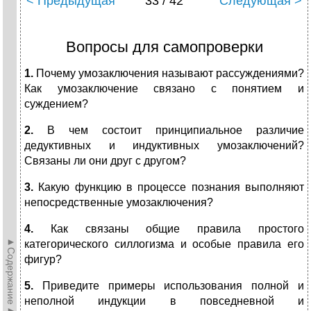
< Предыдущая
33 / 42
Следующая >
Вопросы для самопроверки
1.
Почему умозаключения называют рассуждениями?
Как умозаключение связано с понятием и
суждением?
2.
В чем состоит принципиальное различие
дедуктивных и индуктивных умозаключений?
Связаны ли они друг с другом?
3.
Какую функцию в процессе познания выполняют
непосредственные умозаключения?
4.
Как связаны общие правила простого
►Содержание►
категорического силлогизма и особые правила его
фигур?
5.
Приведите примеры использования полной и
неполной индукции в повседневной и