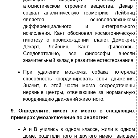
атомистическом строении вещества. Декарт
создал аналитическую геометрию. Лейбниц
является основоположником
дифференциального и интегрального
исчисления. Кант обосновал космогоническую
гипотезу о происхождении планет. Демокрит,
Декарт, Лейбниц, Кант – философы.
Следовательно, все философы внесли
значительный вклад в развитие естествознания.
При удалении мозжечка собака потеряла
способность координировать свои движения.
Значит, в этой части мозга сосредоточены
нервные центры, отвечающие за нормальную
координацию движений животного.
9
.
Определите, имеет ли место в следующих
примерах умозаключение по аналогии:
А и В учились в одном классе, жили в одном
доме, родители того и другого имеют высшее