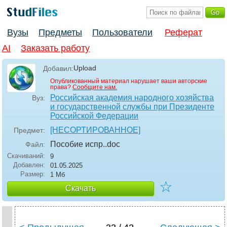
Вузы
Предметы
Пользователи
Реферат
AI
Заказать работу
Upload
Добавил:
Опубликованный материал нарушает ваши авторские
права?
Сообщите нам.
Российская академия народного хозяйства
Вуз:
и государственной службы при Президенте
Российской Федерации
[НЕСОРТИРОВАННОЕ]
Предмет:
Пособие испр.
.doc
Файл:
Скачиваний:
9
Добавлен:
01.05.2025
Размер:
1 Мб
☆
Скачать