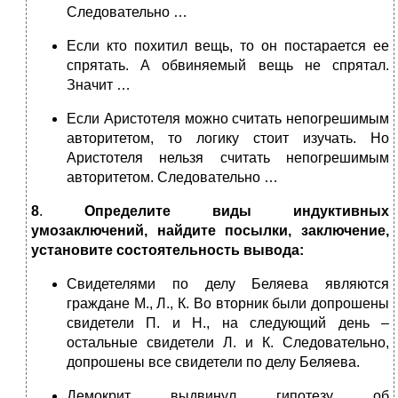
Следовательно …
Если кто похитил вещь, то он постарается ее
спрятать. А обвиняемый вещь не спрятал.
Значит …
Если Аристотеля можно считать непогрешимым
авторитетом, то логику стоит изучать. Но
Аристотеля нельзя считать непогрешимым
авторитетом. Следовательно …
8
.
Определите
виды индуктивных
умозаключений, найдите посылки, заключение,
установите состоятельность вывода:
Свидетелями по делу Беляева являются
граждане М., Л., К. Во вторник были допрошены
свидетели П. и Н., на следующий день –
остальные свидетели Л. и К. Следовательно,
допрошены все свидетели по делу Беляева.
Демокрит выдвинул гипотезу об