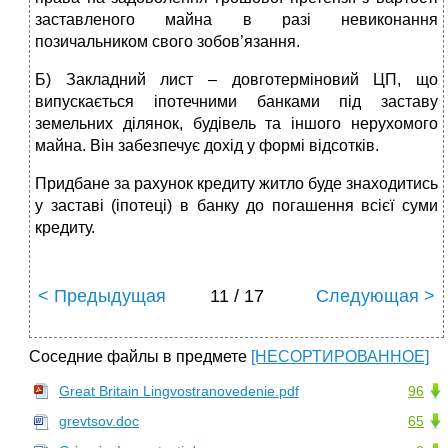
заставленого майна в разі невиконання
позичальником свого зобов’язання.
Б) Закладний лист – довготерміновий ЦП, що
випускається іпотечними банками під заставу
земельних ділянок, будівель та іншого нерухомого
майна. Він забезпечує дохід у формі відсотків.
Придбане за рахунок кредиту житло буде знаходитись
у заставі (іпотеці) в банку до погашення всієї суми
кредиту.
< Предыдущая
11 / 17
Следующая >
Соседние файлы в предмете
[НЕСОРТИРОВАННОЕ]
Great Britain Lingvostranovedenie.pdf
96
grevtsov.doc
65