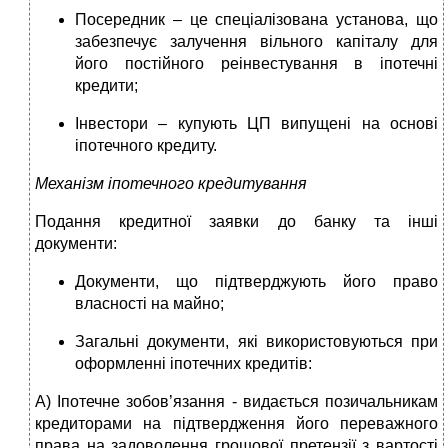
Посередник – це спеціалізована установа, що
забезпечує залучення вільного капіталу для
його постійного реінвестування в іпотечні
кредити;
Інвестори – купують ЦП випущені на основі
іпотечного кредиту.
Механізм іпотечного кредитування
Подання кредитної заявки до банку та інші
документи:
Документи, що підтверджують його право
власності на майно;
Загальні документи, які використовуються при
оформленні іпотечних кредитів:
А) Іпотечне зобов’язання - видається позичальникам
кредиторами на підтвердження його переважного
права на задоволення грошової претензії з вартості