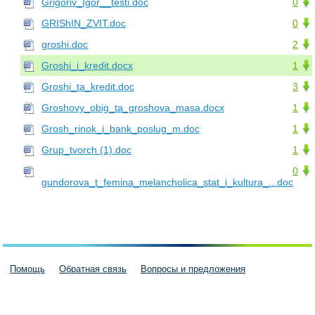
Grigoriv_Igor__testi.doc
0
GRIShIN_ZVIT.doc
0
groshi.doc
2
Groshi_i_kredit.docx
1
Groshi_ta_kredit.doc
3
Groshovy_obig_ta_groshova_masa.docx
1
Grosh_rinok_i_bank_poslug_m.doc
1
Grup_tvorch (1).doc
1
0
gundorova_t_femina_melancholica_stat_i_kultura_...doc
Помощь
Обратная связь
Вопросы и предложения
Пользовательское соглашение
Политика конфиденциальности