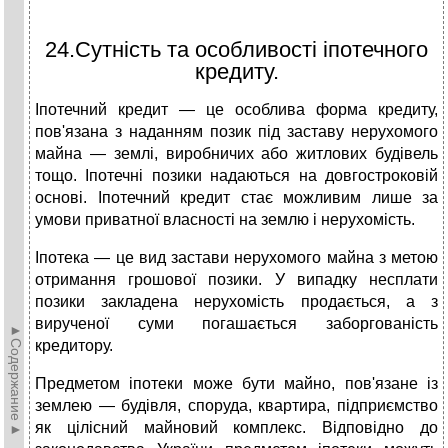
24.Сутність та особливості іпотечного
кредиту.
Іпотечний кредит — це особлива форма кредиту,
пов'язана з наданням позик під заставу нерухомого
майна — землі, виробничих або житлових будівель
тощо. Іпотечні позики надаються на довгостроковій
основі. Іпотечний кредит стає можливим лише за
умови приватної власності на землю і нерухомість.
Іпотека — це вид застави нерухомого майна з метою
отримання грошової позики. У випадку несплати
позики закладена нерухомість продається, а з
вирученої суми погашається заборгованість
►Содержание►
кредитору.
Предметом іпотеки може бути майно, пов'язане із
землею — будівля, споруда, квартира, підприємство
як цілісний майновий комплекс. Відповідно до