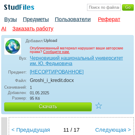
Вузы
Предметы
Пользователи
Реферат
AI
Заказать работу
Upload
Добавил:
Опубликованный материал нарушает ваши авторские
права?
Сообщите нам.
Черновицкий национальный университет
Вуз:
им. Ю. Федьковича
[НЕСОРТИРОВАННОЕ]
Предмет:
Groshi_i_kredit
.docx
Файл:
Скачиваний:
1
Добавлен:
01.05.2025
Размер:
95 Кб
☆
Скачать
< Предыдущая
11 / 17
Следующая >