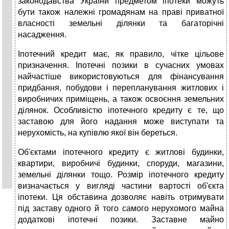
законодавства України предметом іпотеки можуть
бути також належні громадянам на праві приватної
власності земельні ділянки та багаторічні
насадження.
Іпотечний кредит має, як правило, чітке цільове
призначення. Іпотечні позики в сучасних умовах
найчастіше використовуються для фінансування
придбання, побудови і перепланування житлових і
виробничих приміщень, а також освоєння земельних
ділянок. Особливістю іпотечного кредиту є те, що
заставою для його надання може виступати та
нерухомість, на купівлю якої він береться.
Об'єктами іпотечного кредиту є житлові будинки,
квартири, виробничі будинки, споруди, магазини,
земельні ділянки тощо. Розмір іпотечного кредиту
визначається у вигляді частини вартості об'єкта
іпотеки. Ця обставина дозволяє навіть отримувати
під заставу одного й того самого нерухомого майна
додаткові іпотечні позики. Заставне майно