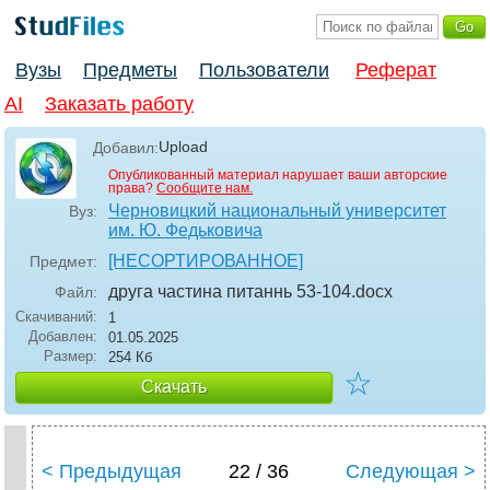
Вузы
Предметы
Пользователи
Реферат
AI
Заказать работу
Upload
Добавил:
Опубликованный материал нарушает ваши авторские
права?
Сообщите нам.
Черновицкий национальный университет
Вуз:
им. Ю. Федьковича
[НЕСОРТИРОВАННОЕ]
Предмет:
друга частина питаннь 53-104
.docx
Файл:
Скачиваний:
1
Добавлен:
01.05.2025
Размер:
254 Кб
☆
Скачать
< Предыдущая
22 / 36
Следующая >