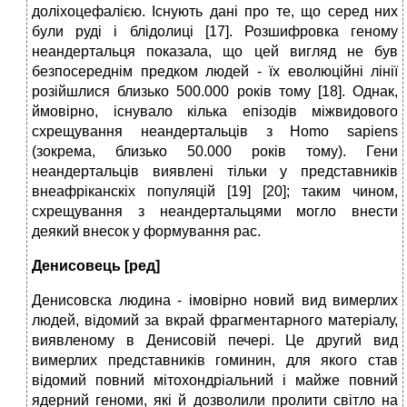
доліхоцефалією. Існують дані про те, що серед них
були руді і блідолиці [17]. Розшифровка геному
неандертальця показала, що цей вигляд не був
безпосереднім предком людей - їх еволюційні лінії
розійшлися близько 500.000 років тому [18]. Однак,
ймовірно, існувало кілька епізодів міжвидового
схрещування неандертальців з Homo sapiens
(зокрема, близько 50.000 років тому). Гени
неандертальців виявлені тільки у представників
внеафріканскіх популяцій [19] [20]; таким чином,
схрещування з неандертальцями могло внести
деякий внесок у формування рас.
Денисовець [ред]
Денисовска людина - імовірно новий вид вимерлих
людей, відомий за вкрай фрагментарного матеріалу,
виявленому в Денисовій печері. Це другий вид
вимерлих представників гоминин, для якого став
відомий повний мітохондріальний і майже повний
ядерний геноми, які й дозволили пролити світло на