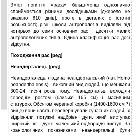
Зміст поняття «раса» більш-менш однозначно
сприймається різними дослідниками [джерело не
вказано 810 днів], проте в деталях є істотні
розбіжності; різні школи антропологів виділяли від
чотирьох до семи основних рас і десятки малих
антропологічних типів. Єдина класифікація рас досі
відсутня.
Походження рас [ред]
Неандерталець [ред]
Неандерталець, людина неандерталський (лат. Homo
neanderthalensis) - викопний вид людей, що мешкали
300-24 тисяч років тому. Неандертальці володіли
середнім ростом (близько 165 см) і масивним
статурою. Обсягом черепної коробки (1400-1600 см ³ і
вище) вони навіть перевершували сучасних людей. Їх
відрізняли потужні надбрівні дуги, який виступає
широкий ніс і дуже маленький підборіддя виступ. За
краніологічних показниками неандертальці були