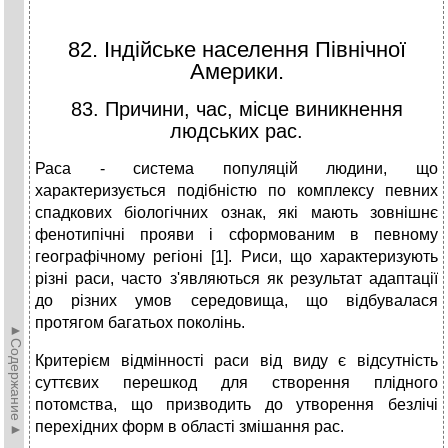
82. Індійське населення Північної
Америки.
83. Причини, час, місце виникнення
людських рас.
Раса - система популяцій людини, що
характеризується подібністю по комплексу певних
спадкових біологічних ознак, які мають зовнішнє
фенотипічні прояви і сформованим в певному
географічному регіоні [1]. Риси, що характеризують
різні раси, часто з'являються як результат адаптації
до різних умов середовища, що відбувалася
протягом багатьох поколінь.
►Содержание►
Критерієм відмінності раси від виду є відсутність
суттєвих перешкод для створення плідного
потомства, що призводить до утворення безлічі
перехідних форм в області змішання рас.