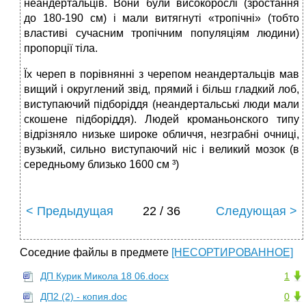
неандертальців. Вони були високорослі (зростання
до 180-190 см) і мали витягнуті «тропічні» (тобто
властиві сучасним тропічним популяціям людини)
пропорції тіла.
Їх череп в порівнянні з черепом неандертальців мав
вищий і округлений звід, прямий і більш гладкий лоб,
виступаючий підборіддя (неандертальські люди мали
скошене підборіддя). Людей кроманьонского типу
відрізняло низьке широке обличчя, незграбні очниці,
вузький, сильно виступаючий ніс і великий мозок (в
середньому близько 1600 см ³)
< Предыдущая
22 / 36
Следующая >
Соседние файлы в предмете
[НЕСОРТИРОВАННОЕ]
ДП Курик Микола 18 06.docx
1
ДП2 (2) - копия.doc
0