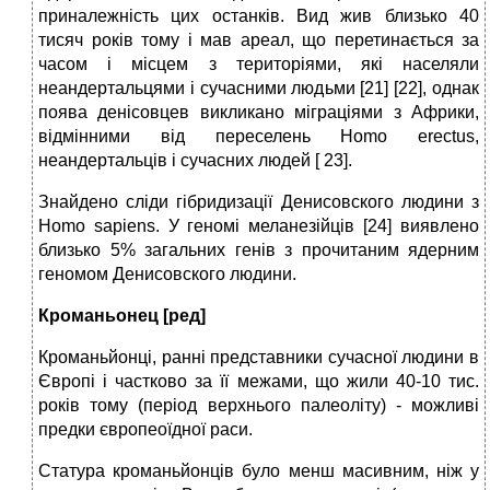
приналежність цих останків. Вид жив близько 40
тисяч років тому і мав ареал, що перетинається за
часом і місцем з територіями, які населяли
неандертальцями і сучасними людьми [21] [22], однак
поява денісовцев викликано міграціями з Африки,
відмінними від переселень Homo erectus,
неандертальців і сучасних людей [ 23].
Знайдено сліди гібридизації Денисовского людини з
Homo sapiens. У геномі меланезійців [24] виявлено
близько 5% загальних генів з прочитаним ядерним
геномом Денисовского людини.
Кроманьонец [ред]
Кроманьйонці, ранні представники сучасної людини в
Європі і частково за її межами, що жили 40-10 тис.
років тому (період верхнього палеоліту) - можливі
предки європеоїдної раси.
Статура кроманьйонців було менш масивним, ніж у