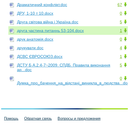
Драматичний конфлікт.doc
67
ДРУ, 1-10 т 10.docx
0
Друга світова війна і Україна.doc
5
друга частина питаннь 53-104.docx
1
друк анатомія.docx
0
друкувати.doc
4
ДСВC ЄВРОСОЮЗ.docx
1
ДСТУ Б А.2.4-7~2009. СПДБ. Правила виконання
5
ар...doc
0
Думка_про_бачення_на_відстані_виникла_в_людства...do
Помощь
Обратная связь
Вопросы и предложения