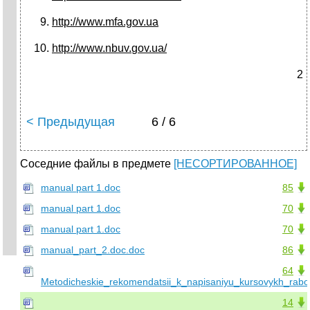
http://www.mfa.gov.ua
http
://
www
.
nbuv
.
gov
.
ua
/
2
< Предыдущая
6 / 6
Соседние файлы в предмете
[НЕСОРТИРОВАННОЕ]
manual part 1.doc
85
manual part 1.doc
70
manual part 1.doc
70
manual_part_2.doc.doc
86
64
Metodicheskie_rekomendatsii_k_napisaniyu_kursovykh_rabo
14