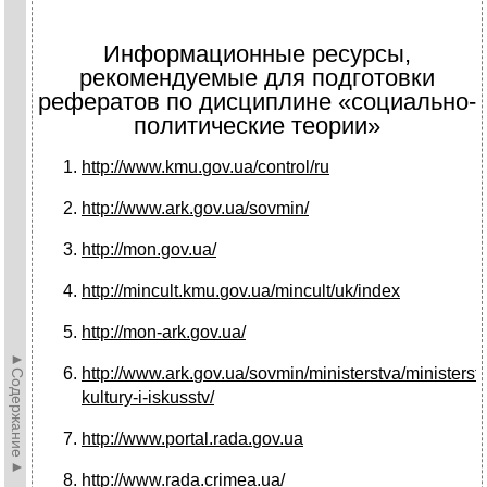
Информационные ресурсы,
рекомендуемые для подготовки
рефератов по дисциплине «социально-
политические теории»
http
://
www
.
kmu
.
gov
.
ua
/
control
/
ru
http
://
www
.
ark
.
gov
.
ua
/
sovmin
/
http://mon.gov.ua/
http
://
mincult
.
kmu
.
gov
.
ua
/
mincult
/
uk
/
index
http
://
mon
-
ark
.
gov
.
ua
/
►Содержание►
http
://
www
.
ark
.
gov
.
ua
/
sovmin
/
ministerstva
/
ministerst
kultury
-
i
-
iskusstv
/
http
://
www
.
portal
.
rada
.
gov
.
ua
http
://
www
.
rada
.
crimea
.
ua
/