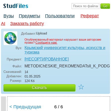
Вузы
Предметы
Пользователи
Реферат
AI
Заказать работу
Upload
Добавил:
Опубликованный материал нарушает ваши авторские
права?
Сообщите нам.
Крымский университет культуры, искусств и
Вуз:
туризма
[НЕСОРТИРОВАННОЕ]
Предмет:
METODIChESKIE_REKOMENDATsII_K_PODGO
Файл:
Скачиваний:
14
Добавлен:
01.05.2025
Размер:
124 Кб
☆
Скачать
< Предыдущая
6 / 6