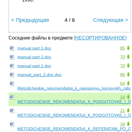
< Предыдущая
4 / 6
Следующая >
Соседние файлы в предмете
[НЕСОРТИРОВАННОЕ]
manual part 1.doc
85
manual part 1.doc
70
manual part 1.doc
70
manual_part_2.doc.doc
86
64
Metodicheskie_rekomendatsii_k_napisaniyu_kursovykh_rabo
14
METODIChESKIE_REKOMENDATsII_K_PODGOTOVKE_I_OF
21
METODIChESKIE_REKOMENDATsII_K_PODGOTOVKE_I_OF
34
METODIChESKIE_REKOMENDATsII_K_REFERATAM_PO_OS