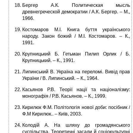
Бергер А.К. Политическая мысль
древнегреческой демократии / А.К. Бергер. – М.,
1966.
Костомаров М.І. Книга буття українського
народу. Закон божий / М.І. Костомаров. – К.,
1991.
Крупницький Б. Гетьман Пилип Орлик / Б.
Крупницький. – К., 1991.
Липинський В. Україна на переломі. Вивід прав
України / В. Липинський. – К., 1964.
Касьянов Р.В. Теорії нації та націоналізму:
монографія / Р.В. Касьянов. – К., 1999.
Кирилюк Ф.М. Політологія нової доби: посібник /
Ф.М Кирилюк.. – Київ, 2003.
Колодій А. На шляху до громадянського
суспільства. Теоретичні засади й соціокультурні