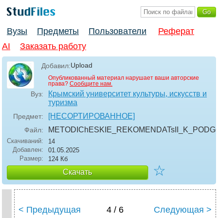
Вузы
Предметы
Пользователи
Реферат
AI
Заказать работу
Upload
Добавил:
Опубликованный материал нарушает ваши авторские
права?
Сообщите нам.
Крымский университет культуры, искусств и
Вуз:
туризма
[НЕСОРТИРОВАННОЕ]
Предмет:
METODIChESKIE_REKOMENDATsII_K_PODGO
Файл:
Скачиваний:
14
Добавлен:
01.05.2025
Размер:
124 Кб
☆
Скачать
< Предыдущая
4 / 6
Следующая >