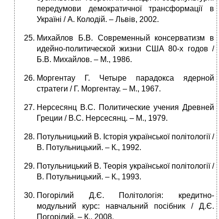
передумови демократичної трансформації в
Україні / А. Колодій. – Львів, 2002.
Михайлов Б.В. Современный консерватизм в
идейно-политической жизни США 80-х годов /
Б.В. Михайлов. – М., 1986.
Моргентау Г. Четыре парадокса ядерной
стратеги / Г. Моргентау. – М., 1967.
Нерсесянц В.С. Политические учения Древней
Греции / В.С. Нерсесянц. – М., 1979.
Потульницький В. Історія української політології /
В. Потульницький. – К., 1992.
Потульницький В. Теорія української політології /
В. Потульницький. – К., 1993.
Погорілий Д.Є. Політологія: кредитно-
модульний курс: навчальний посібник / Д.Є.
Погорілий. – К., 2008.