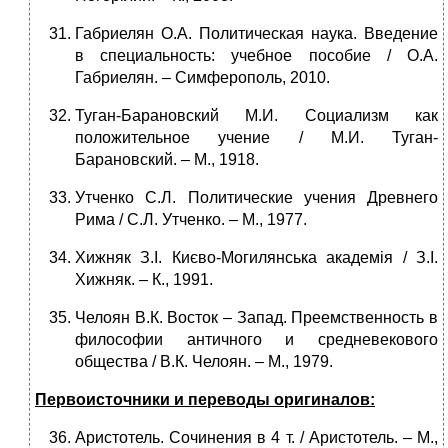
Габриелян О.А. Политическая наука. Введение
в специальность: учебное пособие / О.А.
Габриелян. – Симферополь, 2010.
Туган-Барановский М.И. Социализм как
положительное учение / М.И. Туган-
Барановский. – М., 1918.
Утченко С.Л. Политические учения Древнего
Рима / С.Л. Утченко. – М., 1977.
Хижняк З.І. Києво-Могилянська академія / З.І.
Хижняк. – К., 1991.
Челоян В.К. Восток – Запад. Преемственность в
философии античного и средневекового
общества / В.К. Челоян. – М., 1979.
Первоисточники и переводы оригиналов:
Аристотель. Сочинения в 4 т. / Аристотель. – М.,