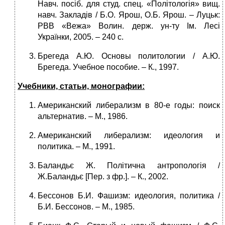
Навч. посіб. для студ. спец. «Політологія» вищ.
навч. Закладів / Б.О. Ярош, О.Б. Ярош. – Луцьк:
РВВ «Вежа» Волин. держ. ун-ту Ім. Лесі
Українки, 2005. – 240 с.
Брегеда А.Ю. Основы политологии / А.Ю.
Брегеда. Учебное пособие. – К., 1997.
Учебники, статьи, монографии:
Американский либерализм в 80-е годы: поиск
альтернатив. – М., 1986.
Американский либерализм: идеология и
политика. – М., 1991.
Баландьє Ж. Політична антропологія /
Ж.Баландьє [Пер. з фр.]. – К., 2002.
Бессонов Б.И. Фашизм: идеология, политика /
Б.И. Бессонов. – М., 1985.