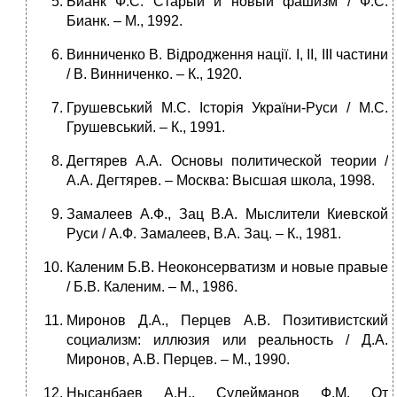
Бианк Ф.С. Старый и новый фашизм / Ф.С.
Бианк. – М., 1992.
Винниченко В. Відродження нації. І, ІІ, ІІІ частини
/ В. Винниченко. – К., 1920.
Грушевський М.С. Історія України-Руси / М.С.
Грушевський. – К., 1991.
Дегтярев А.А. Основы политической теории /
А.А. Дегтярев. – Москва: Высшая школа, 1998.
Замалеев А.Ф., Зац В.А. Мыслители Киевской
Руси / А.Ф. Замалеев, В.А. Зац. – К., 1981.
Каленим Б.В. Неоконсерватизм и новые правые
/ Б.В. Каленим. – М., 1986.
Миронов Д.А., Перцев А.В. Позитивистский
социализм: иллюзия или реальность / Д.А.
Миронов, А.В. Перцев. – М., 1990.
Нысанбаев А.Н., Сулейманов Ф.М. От