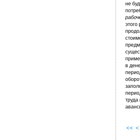
не бу
потре
рабоч
этого
продо
стоим
предм
сущес
приме
в ден
перио
оборо
запол
перио
труда
аванс
<<
<