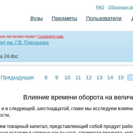
FAQ
Обратная св
Вузы
Предметы
Пользователи
аши авторские права?
Сообщите нам.
ет им. Г.В. Плеханова
ма 24
.doc
 Предыдущая
8
9
10
11
12
13
14
15
1
Влияние времени оборота на велич
й и в следующей, шестнадцатой, главе мы исследуем влиян
ости.
ем товарный капитал, представляющий собой продукт рабоч
нно оставим в стороне как ту часть стоимости продукта, ко