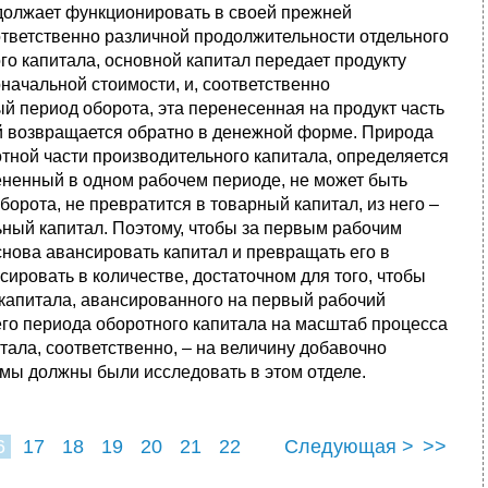
одолжает функционировать в своей прежней
тветственно различной продолжительности отдельного
о капитала, основной капитал передает продукту
начальной стоимости, и, соответственно
 период оборота, эта перенесенная на продукт часть
й возвращается обратно в денежной форме. Природа
ротной части производительного капитала, определяется
ененный в одном рабочем периоде, не может быть
борота, не превратится в товарный капитал, из него –
льный капитал. Поэтому, чтобы за первым рабочим
снова авансировать капитал и превращать его в
ировать в количестве, достаточном для того, чтобы
капитала, авансированного на первый рабочий
го периода оборотного капитала на масштаб процесса
тала, соответственно, – на величину добавочно
о мы должны были исследовать в этом отделе.
6
17
18
19
20
21
22
Следующая >
>>