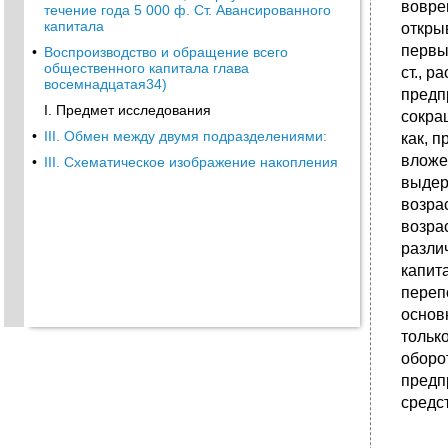
вовре
течение года 5 000 ф. Ст. Авансированного
капитала
откры
первы
•
Воспроизводство и обращение всего
общественного капитала глава
ст., 
восемнадцатая34)
предп
I. Предмет исследования
сокра
•
III. Обмен между двумя подразделениями:
как, 
вложе
•
III. Схематическое изображение накопления
выдер
возра
возра
разли
капит
переп
основ
тольк
оборо
предп
средс