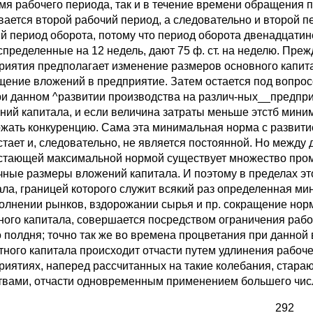
мя рабочего периода, так и в течение времени обращения п
вается второй рабочий период, а следовательно и второй п
й период оборота, потому что период оборота двенадцатин
распределенные на 12 недель, дают 75 ф. ст. на неделю. Пре
риятия предполагает изменение размеров основного капита
щение вложений в предприятие. Затем остается под вопрос
при данном ^развитии производства на различ-ных__предпр
ний капитала, и если величина затраты меньше этстб миним
жать конкуренцию. Сама эта минимальная норма с развити
стает и, следовательно, не является постоянной. Но между
стающей максимальной нормой существует множество пром
чные размеры вложений капитала. И поэтому в пределах э
ала, границей которого служит всякий раз определенная ми
олнении рынков, вздорожании сырья и пр. сокращение норм
ного капитала, совершается посредством ограничения рабоч
о полдня; точно так же во времена процветания при данной
тного капитала происходит отчасти путем удлинения рабоче
риятиях, наперед рассчитанных на такие колебания, стар
твами, отчасти одновременным применением большего числ
292