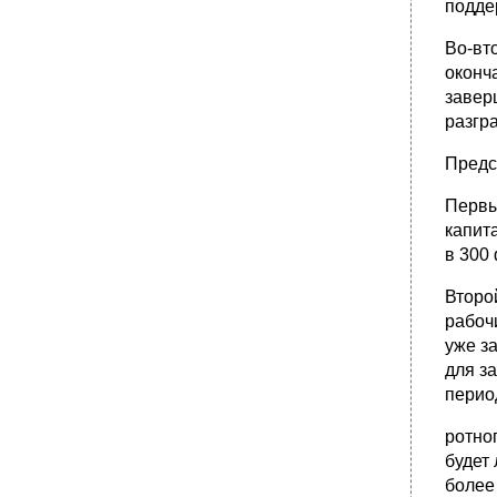
подде
Во-вто
оконч
завер
разгр
Предс
Первы
капит
в 300
Второй
рабоч
уже за
для з
перио
ротно
будет
более