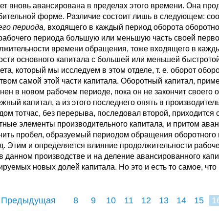
дет вновь авансирована в пределах этого времени. Она пр
бительной форме. Различие состоит лишь в следующем: соо
его периода,
входящего в каждый период оборота оборотног
 рабочего периода большую или меньшую часть своей перво
лжительности времени обращения, тоже входящего в каждый
ости основного капитала с большей или меньшей быстрото
ета, который мы исследуем в этом отделе, т. е. оборот обо
твом самой этой части капитала. Оборотный капитал, прим
нен в новом рабочем периоде, пока он не закончит своего о
ежный капитал, а из этого последнего опять в производите
дом тотчас, без перерыва, последовал второй, приходится 
тные элементы производительного капитала, и притом аванс
нить пробел, образуемый периодом обращения оборотного 
д. Этим и определяется влияние продолжительности рабоче
 в данном производстве и на деление авансированного капи
ируемых новых долей капитала. Но это и есть то самое, чт
 Предыдущая
8
9
10
11
12
13
14
15
1