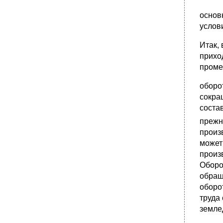
основ
услов
Итак,
прихо
проме
оборо
сокра
соста
прежн
произ
может
произ
Оборо
обращ
оборо
труда
земле