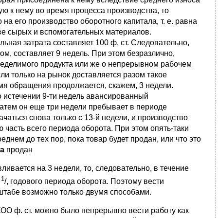
ую к нему во время процесса производства, то
на его производство оборотного капитала, т. е. равна
ве сырых и вспомогательных материалов.
ельная затрата составляет 100 ф. ст. Следовательно,
м, составляет 9 недель. При этом безразлично,
 неделимого продукта или же о непрерывном рабочем
ли только на рынок доставляется разом такое
емя обращения продолжается, скажем, 3 недели.
о истечении 9-ти недель авансированный
затем он еще три недели пребывает в периоде
аться снова только с 13-й недели, и производство
 часть всего периода оборота. При этом опять-таки
еднем до тех пор, пока товар будет продан, или что это
а
продан
ивается на 3 недели, то, следовательно, в течение
1
=
/, годового периода оборота. Поэтому вести
штабе возможно только двумя способами.
ОО ф. ст. можно было непрерывно вести работу как