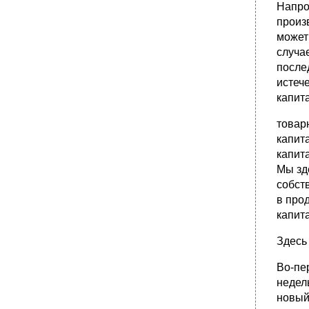
Напро
произ
может
случа
послед
истеч
капит
товар
капит
капит
Мы зд
собст
в про
капита
Здесь
Во-пе
недель
новый