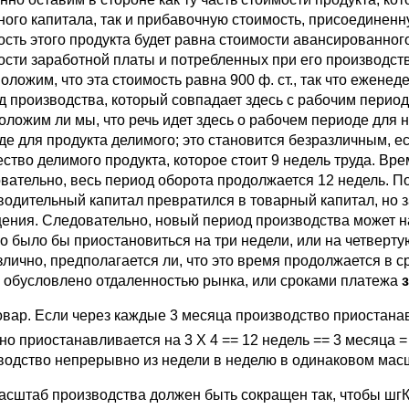
ного капитала, так и прибавочную стоимость, присоединенн
сть этого продукта будет равна стоимости авансированного 
ости заработной платы и потребленных при его производст
ложим, что эта стоимость равна 900 ф. ст., так что еженед
д производства, который совпадает здесь с рабочим периодо
оложим ли мы, что речь идет здесь о рабочем периоде для
де для продукта делимого; это становится безразличным, ес
ество делимого продукта, которое стоит 9 недель труда. Вр
вательно, весь период оборота продолжается 12 недель. П
водительный капитал превратился в товарный капитал, но 
ения. Следовательно, новый период производства может нач
о было бы приостановиться на три недели, или на четвертую
лично, предполагается ли, что это время продолжается в ср
 обусловлено отдаленностью рынка, или сроками платежа
з
овар. Если через каждые 3 месяца производство приостанавл
оно приостанавливается на 3 X 4 == 12 недель == 3 месяца 
водство непрерывно из недели в неделю в одинаковом мас
асштаб производства должен быть сокращен так, чтобы шгК