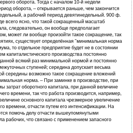
ервого оборота. Тогда с началом 10-й недели
ериод оборота, – открывается раньше, чем закончится
едельный, а рабочий период девятинедельный. 900 ф.
жде всего ясно, что такой сокращенный масштаб
ла, следовательно, он вообще предполагает
ом, может ли вообще произойти такое сокращение, так
иятиях, существует определённая "минимальная норма
ума, то отдельное предприятие будет не в состоянии
ем капиталистического производства постоянно
 данной всякий раз минимальной нормой и постоянно
ежуточных ступеней; середина допускает весьма
той середины возможно такое сокращение вложений
нимальная норма. – При заминке в производстве, при
ы затрат оборотного капитала, при данной величине
его времени, так что работа производится, например,
 величине основного капитала чрезмерное увеличение
го времени, отчасти путем его интенсификации. На
аются помочь делу отчасти вышеупомянутыми
а рабочих, что связано с применением запасного