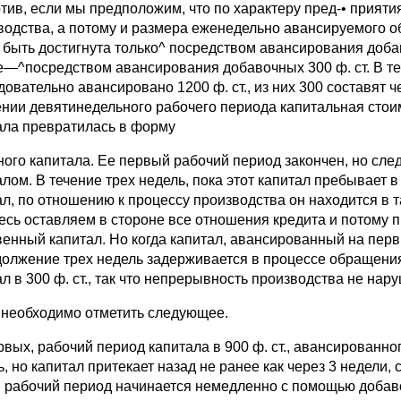
тив, если мы предположим, что по характеру пред-• прия
водства, а потому и размера еженедельно авансируемого о
 быть достигнута только^ посредством авансирования доб
е—^посредством авансирования добавочных 300 ф. ст. В те
овательно авансировано 1200 ф. ст., из них 300 составят ч
ении девятинедельного рабочего периода капитальная стоим
ала превратилась в форму
ного капитала. Ее первый рабочий период закончен, но сл
алом. В течение трех недель, пока этот капитал пребывает
ал, по отношению к процессу производства он находится в т
есь оставляем в стороне все отношения кредита и потому п
венный капитал. Но когда капитал, авансированный на пер
должение трех недель задерживается в процессе обращения
л в 300 ф. ст., так что непрерывность производства не нар
 необходимо отметить следующее.
рвых, рабочий период капитала в 900 ф. ст., авансированно
, но капитал притекает назад не ранее как через 3 недели,
 рабочий период начинается немедленно с помощью добавоч