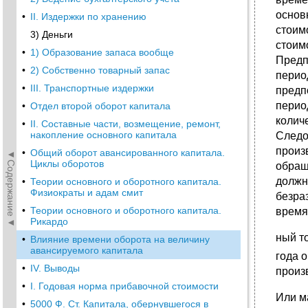
основ
•
II. Издержки по хранению
стоимо
3) Деньги
стоим
•
1) Образование запаса вообще
Предпо
•
2) Собственно товарный запас
перио
•
III. Транспортные издержки
предп
перио
•
Отдел второй оборот капитала
колич
•
II. Составные части, возмещение, ремонт,
накопление основного капитала
Следо
произ
•
Общий оборот авансированного капитала.
◄Содержание◄
Циклы оборотов
обращ
должн
•
Теории основного и оборотного капитала.
Физиократы и адам смит
безраз
•
Теории основного и оборотного капитала.
время
Рикардо
ный т
•
Влияние времени оборота на величину
авансируемого капитала
года 
•
IV. Выводы
произ
•
I. Годовая норма прибавочной стоимости
Или м
•
5000 Ф. Ст. Капитала, обернувшегося в