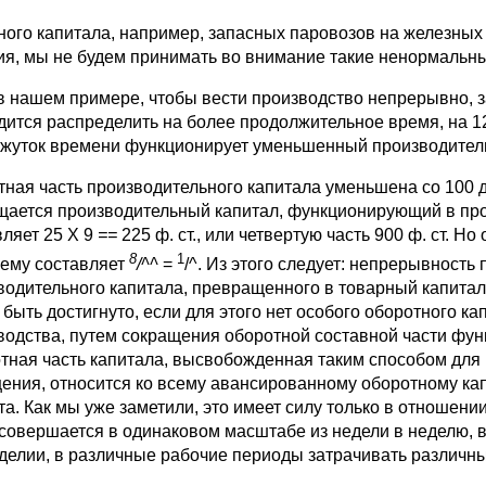
ного капитала, например, запасных паровозов на железных д
ия, мы не будем принимать во внимание такие ненормальн
 в нашем примере, чтобы вести производство непрерывно, з
дится распределить на более продолжительное время, на 1
жуток времени функционирует уменьшенный производител
тная часть производительного капитала уменьшена со 100 до
щается производительный капитал, функционирующий в пр
вляет 25 Х 9
==
225 ф. ст., или четвертую часть 900 ф. ст. 
8
1
ему составляет
/^^
=
/^. Из этого следует: непрерывност
водительного капитала, превращенного в товарный капитал
 быть достигнуто, если для этого нет особого оборотного к
водства, путем сокращения оборотной составной части фу
тная часть капитала, высвобожденная таким способом для
ения, относится ко всему авансированному оборотному кап
та. Как мы уже заметили, это имеет силу только в отношени
 совершается в одинаковом масштабе из недели в неделю, в 
делии, в различные рабочие периоды затрачивать различн