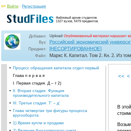
Войти
/
Регистрация
Файловый архив студентов.
1327 вузов, 5479 предметов.
Upload
Добавил:
Опубликованный материал нарушает в
Российский экономический университ
Вуз:
[НЕСОРТИРОВАННОЕ]
Предмет:
Маркс К. Капитал. Том 2. Кн. 2. Из то
Файл:
•
Процесс обращения капитала отдел первый
Глава п е р в а я
<<
<
I. Первая стадия. Д – т 2)
•
II. Вторая стадия. Функция
производительного капитала
•
III. Третья стадия. Т' – д'
В это
•
Глава четвертая три фигуры процесса
стоим
кругооборота
•
1) Время купли и продажи
Возьм
•
2) Ведение бухгалтерского учета
време