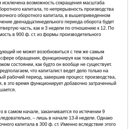
тия исключена возможность сокращения масштаба
боротного капитала, то непрерывность производства
авочного оборотного капитала, в вышеприведенном
чение двенадцатинедельного периода оборота будет
етвертую часть, как и 3 недели по отношению к 12. По
ость в 900 ф. ст. из формы производительного
едующий не может возобновиться с тем же самым
 в сфере обращения, функционируя как товарный
аком состоянии, как будто он вообще не существует.
редполагаем, что капиталист ведет дело только на
вый рабочий период, завершив процесс производства,
, в это время функционирует добавочно затраченный
ушается.
го в самом начале, заканчивается по истечении 9
 следовательно, – лишь в начале 13-й недели. Однако
ного капитала в 300 ф. ст. Именно вследствие этого