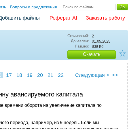
язь
Вопросы и предложения
Добавить файлы
Реферат AI
Заказать работу
Скачиваний:
2
Добавлен:
01.05.2025
Размер:
839 Кб
☆
Скачать
6
17
18
19
20
21
22
Следующая >
>>
ину авансируемого капитала
ие времени оборота на увеличение капитала по
его периода, например, из 9 недель. Если мы
торая присоединена к нему вследствие среднего износа