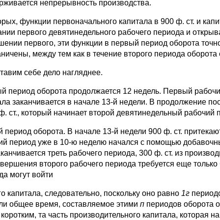
рживается непрерывность производства.
рых, функции первоначального капитала в 900 ф. ст. и капи
ании первого девятинедельного рабочего периода и открыв
шении первого, эти функции в первый период оборота точно
аничены, между тем как в течение второго периода оборота 
тавим себе дело нагляднее.
й период оборота продолжается 12 недель. Первый рабочий
ала заканчивается в начале 13-й недели. В продолжение п
 ф. ст., который начинает второй девятинедельный рабочий 
 период оборота. В начале 13-й недели 900 ф. ст. притекаю
ий период уже в 10-ю неделю начался с помощью добавочных
канчивается треть рабочего периода, 300 ф. ст. из производ
авершения второго рабочего периода требуется еще только 6
да могут войти
го капитала, следовательно, поскольку оно равно
1г
периодо
 ли общее время, составляемое этими
п
периодов оборота о
 коротким, та часть производительного капитала, которая н