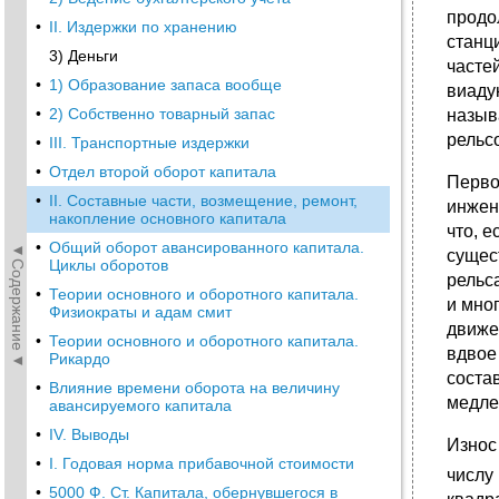
продо
•
II. Издержки по хранению
станц
3) Деньги
часте
•
1) Образование запаса вообще
виаду
•
2) Собственно товарный запас
назыв
рельсо
•
III. Транспортные издержки
•
Отдел второй оборот капитала
Перво
•
II. Составные части, возмещение, ремонт,
инжен
накопление основного капитала
что, 
•
Общий оборот авансированного капитала.
◄Содержание◄
сущес
Циклы оборотов
рельс
•
Теории основного и оборотного капитала.
и мно
Физиократы и адам смит
движе
•
Теории основного и оборотного капитала.
вдвое
Рикардо
соста
•
Влияние времени оборота на величину
медле
авансируемого капитала
•
IV. Выводы
Износ
•
I. Годовая норма прибавочной стоимости
числу 
•
5000 Ф. Ст. Капитала, обернувшегося в