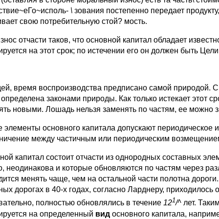
ствие~еГо~исполь-
\
зования постепенно передает продукту, 
ивает свою потребительную стой? мость.
износ отчасти таков, что основной капитал обладает извес
ируется на этот срок; по истечении его он должен быть Цел
ей, время воспроизводства предписано самой природой. Ср
, определена законами природы. Как только истекает этот с
ять новыми. Лошадь нельзя заменять по частям, ее можно 
е элементы основного капитала допускают периодическое и
ничение между частичным или периодическим возмещение
ной капитал состоит отчасти из однородных составных эле
о, неодинакова и которые обновляются по частям через раз
дится менять чаще, чем на остальной части полотна дороги.
ных дорогах в 40-х годах, согласно Ларднеру, приходилось 
1
вательно, полностью обновлялись в течение
12
/^
лет. Таки
ируется на определенный
вид
основного капитала, например