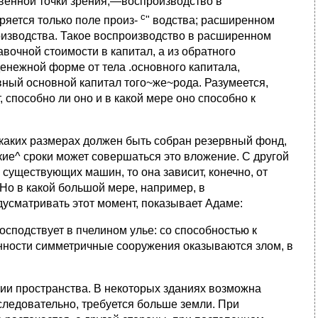
ственной точки зрения,—воспроизводство в
с
яется только поле произ-
" водства; расширенном
изводства. Такое воспроизводство в расширенном
вочной стоимости в капитал, а из обратного
енежной форме от тела .основного капитала,
ный основной капитал того~же~рода. Разумеется,
 способно ли оно и в какой мере оно способно к
 каких размерах должен быть собран резервный фонд,
кие^ сроки может совершаться это вложение. С другой
существующих машин, то она зависит, конечно, от
Но в какой большой мере, например, в
усматривать этот момент, показывает Адаме:
осподствует в пчелином улье: со способностью к
нности симметричные сооружения оказываются злом, в
ии пространства. В некоторых зданиях возможна
следовательно, требуется больше земли. При