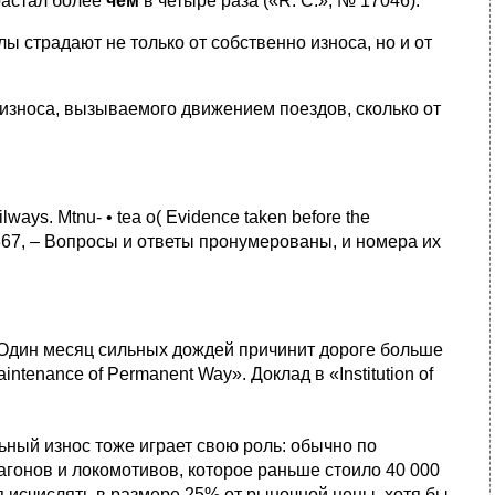
зрастал более
чем
в четыре раза («R. С.», № 17046).
ы страдают не только от собственно износа, но и от
 износа, вызываемого движением поездов, сколько от
ays. Mtnu- • tea o( Evidence taken before the
 1867, – Вопросы и ответы пронумерованы, и номера их
 Один месяц сильных дождей причинит дороге больше
aintenance of Permanent Way». Доклад в «Institution of
ьный износ тоже играет свою роль: обычно по
 вагонов и локомотивов, которое раньше стоило 40 000
я исчислять в размере 25% от рыночной цены, хотя бы