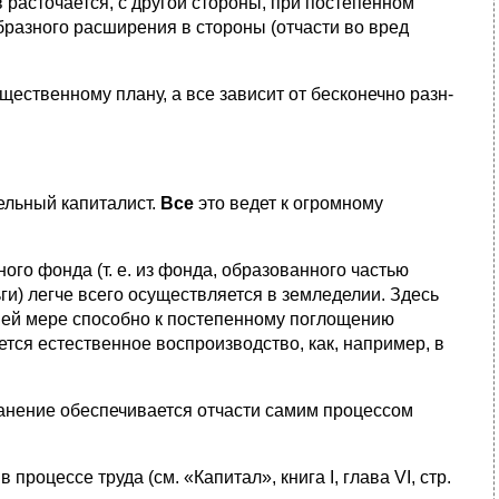
 расточается, с другой стороны, при постепенном
разного расширения в стороны (отчасти во вред
щественному плану, а все зависит от бесконечно разн-
дельный капиталист.
Все
это ведет к огромному
ого фонда (т. е. из фонда, образованного частью
и) легче всего осуществляется в земледелии. Здесь
шей мере способно к постепенному поглощению
ается естественное воспроизводство, как, например, в
анение обеспечивается отчасти самим процессом
процессе труда (см. «Капитал», книга I, глава VI, стр.