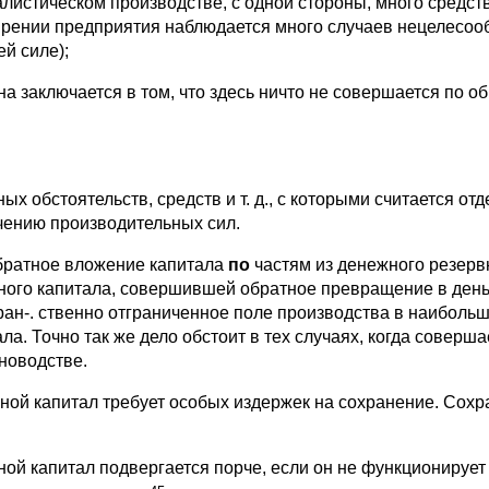
алистическом производстве, с одной стороны, много средств
рении предприятия наблюдается много случаев нецелесооб
ей силе);
на заключается в том, что здесь ничто не совершается по об
ых обстоятельств, средств и т. д., с которыми считается от
чению производительных сил.
братное вложение капитала
по
частям из денежного резервн
ного капитала, совершившей обратное превращение в деньг
ран-. ственно отграниченное поле производства в наиболь
ла. Точно так же дело обстоит в тех случаях, когда соверш
новодстве.
ной капитал требует особых издержек на сохранение. Сохр
ой капитал подвергается порче, если он не функционирует в 