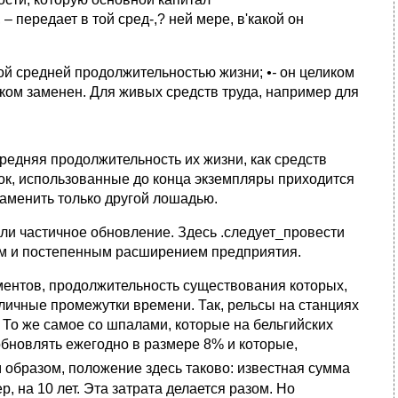
– передает в той сред-,? ней мере, в'какой он
тной средней продолжительностью жизни;
•-
он целиком
иком заменен. Для живых средств труда, например для
едняя продолжительность их жизни, как средств
рок, использованные до конца экземпляры приходится
заменить только другой лошадью.
ли частичное обновление. Здесь .следует_провести
м и постепенным расширением предприятия.
ментов, продолжительность существования которых,
личные промежутки времени. Так, рельсы на станциях
 То же самое со шпалами, которые на бельгийских
обновлять ежегодно в размере 8% и которые,
м образом, положение здесь таково: известная сумма
, на 10 лет. Эта затрата делается разом. Но