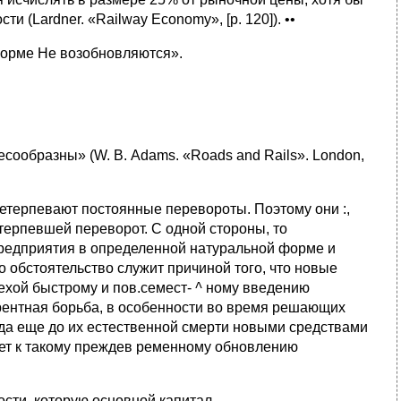
 (Lardner. «Railway Economy», [p. 120]). ••
форме Не возобновляются».
сообразны» (W. В. Adams. «Roads and Rails». London,
етерпевают постоянные перевороты. Поэтому они :,
терпевшей переворот. С одной стороны, то
 предприятия в определенной натуральной форме и
о обстоятельство служит причиной того, что новые
мехой быстрому и пов.семест-
^
ному введению
урентная борьба, в особенности во время решающих
уда еще до их естественной смерти новыми средствами
ает к такому преждев ременному обновлению
мости, которую основной капитал