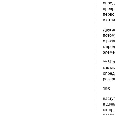
опред
превр
перво
и отли
Други
потом
о раз
к про
элеме
^^ Чт
как мы
опред
резер
193
насту
в ден
котор