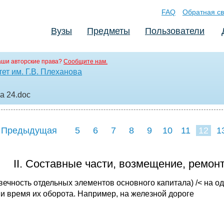
FAQ
Обратная св
Вузы
Предметы
Пользователи
аши авторские права?
Сообщите нам.
ет им. Г.В. Плеханова
ма 24
.doc
 Предыдущая
5
6
7
8
9
10
11
12
1
20
21
2
II. Составные части, возмещение, ремон
вечность отдельных элементов основного капитала) /< на од
 и время их оборота. Например, на железной дороге