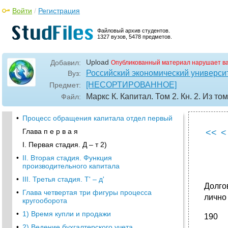
Войти
/
Регистрация
Файловый архив студентов.
1327 вузов, 5478 предметов.
Upload
Добавил:
Опубликованный материал нарушает в
Российский экономический университ
Вуз:
[НЕСОРТИРОВАННОЕ]
Предмет:
Маркс К. Капитал. Том 2. Кн. 2. Из то
Файл:
•
Процесс обращения капитала отдел первый
Глава п е р в а я
<<
<
I. Первая стадия. Д – т 2)
•
II. Вторая стадия. Функция
производительного капитала
•
III. Третья стадия. Т' – д'
Долго
•
Глава четвертая три фигуры процесса
лично
кругооборота
•
1) Время купли и продажи
190
•
2) Ведение бухгалтерского учета