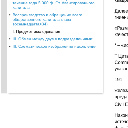
квадра
течение года 5 000 ф. Ст. Авансированного
капитала
Далее
•
Воспроизводство и обращение всего
гниен
общественного капитала глава
восемнадцатая34)
«Разм
I. Предмет исследования
качес
•
III. Обмен между двумя подразделениями:
* – «
•
III. Схематическое изображение накопления
"' Цит
Commis
указа
191
желез
вреда,
Civil 
Након
истече
ф. ст