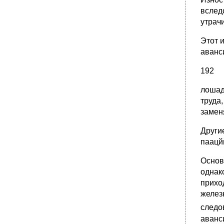
вслед
утрач
Этот 
аванс
192
лошад
труда
замен
Други
паацй
Основ
однак
прихо
желез
следо
аванс