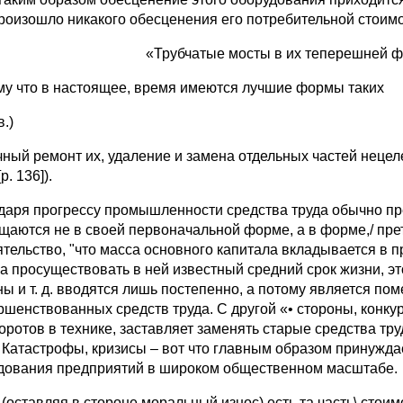
роизошло никакого обесценения его потребительной стоимости
«Трубчатые мосты в их теперешней 
му что в настоящее, время имеются лучшие формы таких
.)
ный ремонт их, удаление и замена отдельных частей нецеле
p. 136]).
даря прогрессу промышленности средства труда обычно пр
щаются не в своей первоначальной форме, а в форме,/ пре
ятельство, "что масса основного капитала вкладывается в
а просуществовать в ней известный средний срок жизни, эт
ы и т. д. вводятся лишь постепенно, а потому является по
ршенствованных средств труда. С другой «• стороны, конк
оротов в технике, заставляет заменять старые средства тр
. Катастрофы, кризисы – вот что главным образом принужд
дования предприятий в широком общественном масштабе.
 (оставляя в стороне моральный износ) есть та часть\ стои