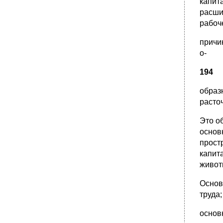
капит
расши
рабоч
причи
о-
194
образн
расто
Это о
основ
прост
капита
живот
Основ
труда;
основн