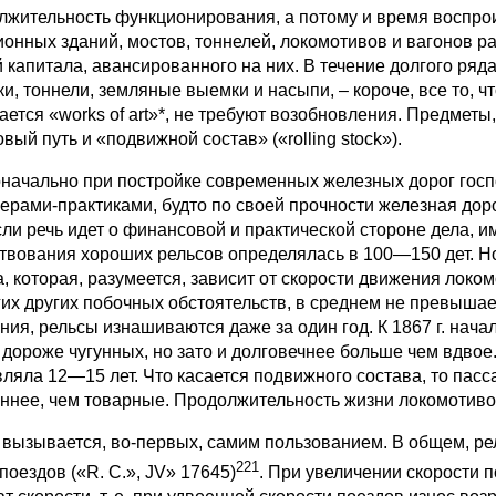
лжительность функционирования, а потому и время воспро
ионных зданий, мостов, тоннелей, локомотивов и вагонов р
й капитала, авансированного на них. В течение долгого ря
ки, тоннели, земляные выемки и насыпи, – короче, все то, 
ается «works of art»*, не требуют возобновления. Предметы
вый путь и «подвижной состав» («rolling stock»).
начально при постройке современных железных дорог го
ерами-практиками, будто по своей прочности железная доро
если речь идет о финансовой и практической стороне дела, 
твования хороших рельсов определялась в 100—150 дет. Но
а, которая, разумеется, зависит от скорости движения локо
гих других побочных обстоятельств, в среднем не превышает
ния, рельсы изнашиваются даже за один год. К 1867 г. нач
 дороже чугунных, но зато и долговечнее больше чем вдво
вляла 12—15 лет. Что касается подвижного состава, то па
ннее, чем товарные. Продолжительность жизни локомотивов 
 вызывается, во-первых, самим пользованием. В общем, р
221
поездов («R. С.», JV» 17645)
. При увеличении скорости п