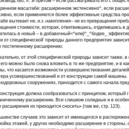
оизводство, », .и притом – если рассматривать его с обще
ренном масштабе: расширенном экстенсивно^, если расшир
сивно, если применяются более эффективные средства про
абе вытекает не, и.з .накопления– не из превращения приба
ащения стоимости, которая, ответвившись, отделившись в д
атилась в новый – в добавочный<^или}^_^бодее_ эффектив
ти от специфической' природы данного предприятия зависит,
у постепенному расширению;
вательно, от этой специфической природы зависит также, в
 его можно было снова вложить в то же предприятие, и в ка
ны, что касается возможности усовершенствования деталей 
тера усовершенствований и от конструкции самой машины. 
нодорожных сооружениях, приходится с самого начала пред
конструкция должна сообразоваться с принципом, который г
аниченному расширению. Все слишком солидные и в особе
 расширения их приходится сносить» (там же, стр. 123).
ьшинстве случаев это зависит от имеющегося в распоряжен
ройка этажей, у других необходимо расширение в стороны, 