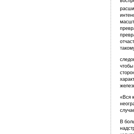
воспр
расши
интен
масшт
превр
превр
отчас
таком
следо
чтобы
сторо
харак
желез
«Вся 
неогр
случае
В бол
надст