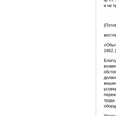
и не п
(Пото
мостов
«Обыч
1862, [
Благо
возме
обсто
должн
машин
усове
перев
труда
обору
Износ