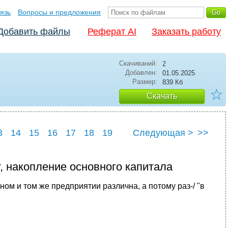
язь
Вопросы и предложения
Добавить файлы
Реферат AI
Заказать работу
Скачиваний:
2
Добавлен:
01.05.2025
Размер:
839 Кб
☆
Скачать
3
14
15
16
17
18
19
Следующая >
>>
2
т, накопление основного капитала
ном и том же предприятии различна, а потому раз-/ "в