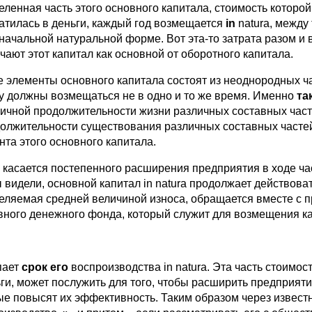
еленная часть этого основного капитала, стоимость которой
атилась в деньги, каждый год возмещается
in
natura, между
начальной натуральной форме. Вот эта-то затрата разом и
чают этот капитал как основной от оборотного капитала.
е элементы основного капитала состоят из неоднородных ч
у должны возмещаться не в одно и то же время. Именно
та
личной продолжительности жизни различных составных часте
должительности существования различных составных часте
нта этого основного капитала.
о касается постепенного расширения предприятия в ходе ча
 видели, основной капитал in natura продолжает действоват
еляемая средней величиной износа, обращается вместе с п
вного денежного фонда, который служит для возмещения ка
пает
срок его
воспроизводства in natura. Эта часть стоимос
ьги, может послужить для того, чтобы расширить предприя
ые повысят их эффективность. Таким образом через извес