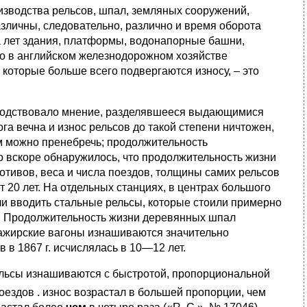
изводства рельсов, шпал, земляных сооружений,
азличны, следовательно, различно и время оборота
да лет здания, платформы, водонапорные башни,
что в английском железнодорожном хозяйстве
, которые больше всего подвергаются износу, – это
сподствовало мнение, разделявшееся выдающимися
га вечна и износ рельсов до такой степени ничтожен,
им можно пренебречь; продолжительность
 вскоре обнаружилось, что продолжительность жизни
мотивов, веса и числа поездов, толщины самих рельсов
 20 лет. На отдельных станциях, в центрах большого
али вводить стальные рельсы, которые стоили примерно
е. Продолжительность жизни деревянных шпал
ссажирские вагоны изнашиваются значительно
в 1867 г. исчислялась в 10—12 лет.
ельсы изнашиваются с быстротой, пропорциональной
оездов . износ возрастал в большей пропорции, чем