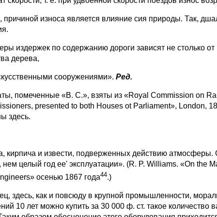
т скорости, т. е. при удвоенной скорости поездов износ во
, причиной износа является влияние сия природы. Так, дшал
ия.
еры издержек по содержанию дороги зависят не столько от
тва дерева,
искусственными сооружениями».
Ред.
аты, помеченные «В. С.», взяты из «Royal Commission on Railw
sioners, presented to both Houses ot Parliament», London,
ны здесь.
а, кирпича и извести, подверженных действию атмосферы.
 нем целый год ее' эксплуатации». (R. P. Williams. «On the M
44
Engineers» осенью 1867 года
.)
ец, здесь, как и повсюду в крупной промышленности, морал
ний 10 лет можно купить за 30 000 ф. ст. такое количество
. Таким образом обесценение этого оборудования приходитс