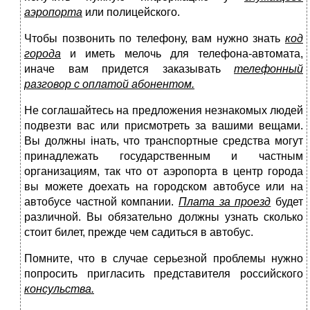
аэропорта
или полицей­ского.
Чтобы позвонить по телефону, вам нужно знать
код
го­рода
и иметь мелочь для телефона-автомата,
иначе вам при­дется заказывать
телефонный
разговор с оплатой абонен­том.
Не соглашайтесь на предложения незнакомых людей
под­везти вас или присмотреть за вашими вещами.
Вы должны інать, что транспортные средства могут
принадлежать госу­дарственным и частным
организациям, так что от аэропорта в центр города
вы можете доехать на городском автобусе или на
автобусе частной компании.
Плата за проезд
будет
различной. Вы обязательно должны узнать сколько
стоит билет, прежде чем садиться в автобус.
Помните, что в случае серьезной проблемы нужно
попро­сить пригласить представителя российского
консульства.