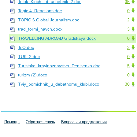
Tolok_Kirich_Tit_uchebnik_2.doc
35
Topic 4. Reactions.doc
0
TOPIC 6.Global Journalism.doc
2
trad_formi_navch.docx
3
TRAVELLING ABROAD Gradskaya.docx
0
TsO.doc
3
TUK_2.doc
0
Turistske_krayinoznavstvo_Denisenko.doc
5
turizm (2).docx
0
Tviy_pomichnik_u_debatnomu_klubi.docx
30
Помощь
Обратная связь
Вопросы и предложения
Пользовательское соглашение
Политика конфиденциальности