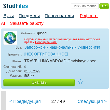
Вузы
Предметы
Пользователи
Реферат
AI
Заказать работу
Upload
Добавил:
Опубликованный материал нарушает ваши авторские
права?
Сообщите нам.
Запорожский национальный университет
Вуз:
[НЕСОРТИРОВАННОЕ]
Предмет:
TRAVELLING ABROAD Gradskaya
.docx
Файл:
Скачиваний:
0
Добавлен:
01.05.2025
Размер:
565 Кб
☆
Скачать
< Предыдущая
27 / 49
Следующая >