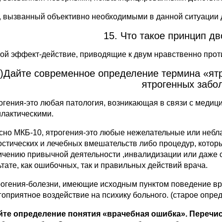
д, вызванный объективно необходимыми в данной ситуации
15. Что такое принцип д
ой эффект-действие, приводящие к двум нравственно про
)Дайте современное определение термина «ятр
ятрогенных забо
огения-это любая патология, возникающая в связи с медиц
лактическими.
сно МКБ-10, ятрогения-это любые нежелательные или небл
остических и лечебных вмешательств либо процедур, котор
ичению привычной деятельности ,инвалидизации или даже 
ьтате, как ошибочных, так и правильных действий врача.
рогения-болезни, имеющие исходным пунктом поведение вра
гоприятное воздействие на психику больного. (старое опре
йте определение понятия «врачебная ошибка». Переч