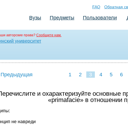
FAQ
Обратная св
Вузы
Предметы
Пользователи
аши авторские права?
Сообщите нам.
инский университет
 Предыдущая
1
2
3
4
5
6
 Перечислите и охарактеризуйте основные 
«primafacie» в отношении 
ипы:
инцип не навреди