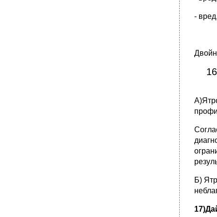
после 1917 года в россии? Каково
отношение к проблемам медицинской этики
- вре
н.А. Семашко и н.Н. Петрова.
Двойн
16
А)Ятр
профи
Согла
диагн
огран
резул
Б) Ят
небла
17)Да