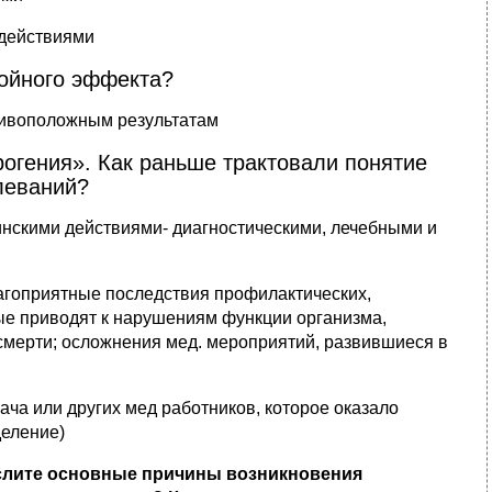
 действиями
войного эффекта?
тивоположным результатам
огения». Как раньше трактовали понятие
леваний?
инскими действиями- диагностическими, лечебными и
агоприятные последствия профилактических,
ые приводят к нарушениям функции организма,
смерти; осложнения мед. мероприятий, развившиеся в
ча или других мед работников, которое оказало
деление)
ислите основные причины возникновения