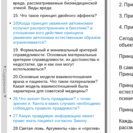
вреда, рассматриваемые биомедицинской
2. Пр
этикой. Виды вреда:
15. Что такое принцип двойного эффекта?
3. Пр
•
18)Когда принцип уважения автомномии
4. Пр
получил распространение в биоэтике? в
отношении кого действие принципа
уважении автономии естественным образом
Сегод
ограничивается?
объек
19. Формальный и минимальный критерий
справедливости. Основные материальные
Принц
критерии справедливости, их достоинства и
недостатки, где и как они могут
◄Содержание◄
В сам
использоваться?
Принц
20.Основные модели взаимоотношения
врача и пациента. Что такое патернализм?
Принц
Какая модель взаимоотношений была
характерна для советской медицины?
естес
психи
•
26.Что значит быть правдивым? с точки
зрения и. Канта в каких случаях необходимо
соблюдать правило правдивости?
Принц
•
27.Какую правдивую информацию имеет
право знать пациент согласно Закону…
Кажды
рассм
28.Святая ложь. Аргументы «за» и «против»