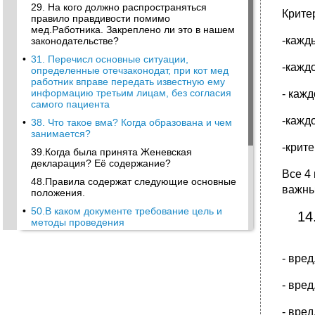
29. На кого должно распространяться
Крите
правило правдивости помимо
мед.Работника. Закреплено ли это в нашем
-кажд
законодательстве?
•
31. Перечисл основные ситуации,
-кажд
определенные отечзаконодат, при кот мед
работник вправе передать известную ему
информацию третьим лицам, без согласия
- кажд
самого пациента
-кажд
•
38. Что такое вма? Когда образована и чем
занимается?
-крит
39.Когда была принята Женевская
декларация? Её содержание?
Все 4 
48.Правила содержат следующие основные
важны
положения.
•
50.В каком документе требование цель и
14
методы проведения
•
7) Охарактеризуйте основной нравственный
закон Канта.
- вре
8)Перечислите работы гиппократова
сборника, кто впервые в россии перевёл
- вре
труды гиппократа.
9) Как развивалась медицинская этика
- вре