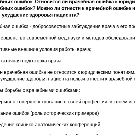
бных ошибок. Относится ли врачебная ошибка к юрид
бных ошибок? Можно ли отнести к врачебной ошибке н
 ухудшение здоровья пациента?
бная ошибка - добросовестные заблуждения врача в его п
вершенство современной мед.науки и методов обследовани
ктивные внешние условия работы врача;
статочная подготовка врача.
н врачебная ошибка не относится к юридическим понятиям
 ухудшение здоровья пациента нельзя отнести к врачебной 
ы борьбы с врачебными ошибками:
ерывно совершенствование в своей профессии, в своём ис
нание ошибок (роль исторических примеров)
едение клинико-анатомических конференций