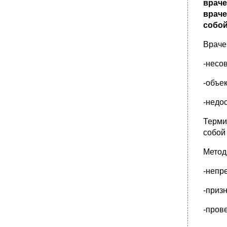
враче
враче
собой
Враче
-несо
-объе
-недо
Терми
собой
Метод
-непр
-приз
-пров