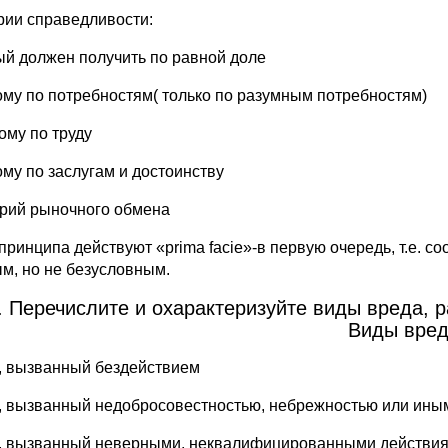
рии справедливости:
ый должен получить по равной доле
ому по потребностям( только по разумным потребностям)
ому по труду
ому по заслугам и достоинству
ерий рыночного обмена
принципа действуют «prima facie»-в первую очередь, т.е. с
м, но не безусловным.
. Перечислите и охарактеризуйте виды вреда,
Виды вред
д, вызванный бездействием
д, вызванный недобросовестностью, небрежностью или ин
д, вызванный неверными, неквалифицированными действи