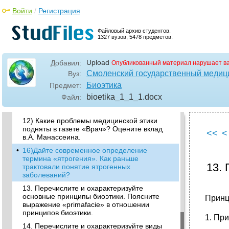
3. Что понимали греческие философы под
Войти
/
Регистрация
добродетелью?
4. Охарактеризуйте основные этапы
Файловый архив студентов.
1327 вузов, 5478 предметов.
развития мед.Этики. Как называется
современный этап мед.Этики?
•
5)Дайте определение морали, деонтологии.
Upload
Добавил:
Опубликованный материал нарушает в
Кто предложил впервые использовать
Смоленский государственный медиц
Вуз:
термин «деонтология»?
Биоэтика
Предмет:
10) Кто предложил термин «биоэтика»?
bioetika_1_1_1
.docx
Файл:
Какие факторы повлияли на развитие
биоэтики в 70-80е годы xXстолетия.
12) Какие проблемы медицинской этики
подняты в газете «Врач»? Оцените вклад
<<
<
в.А. Манассеина.
•
16)Дайте современное определение
термина «ятрогения». Как раньше
13.
трактовали понятие ятрогенных
заболеваний?
13. Перечислите и охарактеризуйте
основные принципы биоэтики. Поясните
Принц
выражение «primafacie» в отношении
принципов биоэтики.
1. Пр
14. Перечислите и охарактеризуйте виды