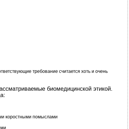
оответствующие требование считается хоть и очень
 рассматриваемые биомедицинской этикой.
а:
ыми коростными помыслами
ями