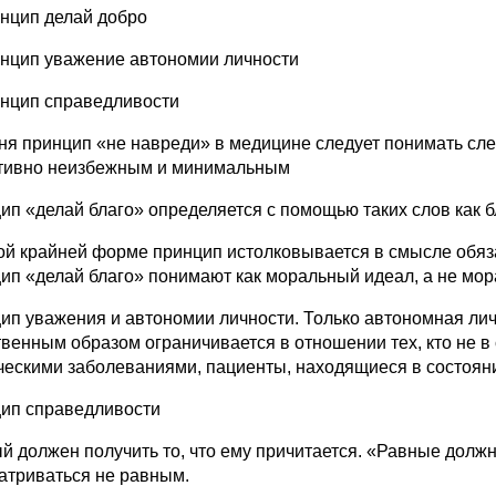
инцип делай добро
инцип уважение автономии личности
инцип справедливости
ня принцип «не навреди» в медицине следует понимать сле
тивно неизбежным и минимальным
ип «делай благо» определяется с помощью таких слов как бл
ой крайней форме принцип истолковывается в смысле обяз
ип «делай благо» понимают как моральный идеал, а не мор
ип уважения и автономии личности. Только автономная лич
твенным образом ограничивается в отношении тех, кто не в
ческими заболеваниями, пациенты, находящиеся в состояни
ип справедливости
й должен получить то, что ему причитается. «Равные дол
атриваться не равным.