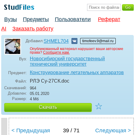
Вузы
Предметы
Пользователи
Реферат
AI
Заказать работу
Добавил:
SHMEL704
timofeev.9@mail.ru
Опубликованный материал нарушает ваши авторские
права?
Сообщите нам.
Новосибирский государственный
Вуз:
технический университет
Конструирование летательных аппаратов
Предмет:
РЛЭ Су-27СК
.doc
Файл:
Скачиваний:
964
Добавлен:
05.01.2020
Размер:
4 Мб
☆
Скачать
< Предыдущая
39 / 71
Следующая >