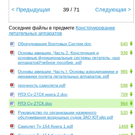
< Предыдущая
39 / 71
Следующая >
Соседние файлы в предмете
Конструирование
летательных аппаратов
Оборудование Бортовых Систем.doc
640
Основы авиации. Часть 2. Конструкция и
938
основные функциональные системы летатель- ных
аппаратовУчебное пособие..pdf
Основы авиации. Часть I. Основы аэродинамики и
985
динамики полета летательных аппаратов..pdf
прочность самолета.pdf
598
РЛЭ Су-27СК книга 2.doc
709
РЛЭ Су-27СК.doc
964
Руководство по организации наземного
520
обслуживания воздушных судов ЗАО ЮТэйр.pdf
Самолет Ту-154.Книга 1.pdf
1468