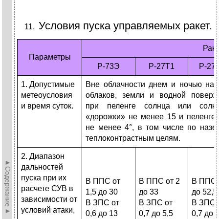
Условия пуска управляемых ракет.
Рак
Параметры
Р-73Э
Р-27Т1
Р-27
1. Допустимые
Вне облачности днем и ночью на
метеоусловия
облаков, земли и водной поверх
и время суток.
при пеленге солнца или солне
«дорожки» не менее 15 и пеленге
не менее 4°, в том числе по наз
теплоконтрастным целям.
2. Диапазон
►Содержание►
дальностей
пуска при их
В ППС от
В ППС от 2
В ППС 
расчете СУВ в
1,5 до 30
до 33
до 52,5
зависимости от
В ЗПС от
В ЗПС от
В ЗПС 
условий атаки,
0,6 до 13
0,7 до 5,5
0,7 до 