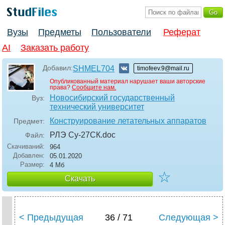
Вузы
Предметы
Пользователи
Реферат
AI
Заказать работу
Добавил:
SHMEL704
timofeev.9@mail.ru
Опубликованный материал нарушает ваши авторские
права?
Сообщите нам.
Новосибирский государственный
Вуз:
технический университет
Конструирование летательных аппаратов
Предмет:
РЛЭ Су-27СК
.doc
Файл:
Скачиваний:
964
Добавлен:
05.01.2020
Размер:
4 Мб
☆
Скачать
< Предыдущая
36 / 71
Следующая >