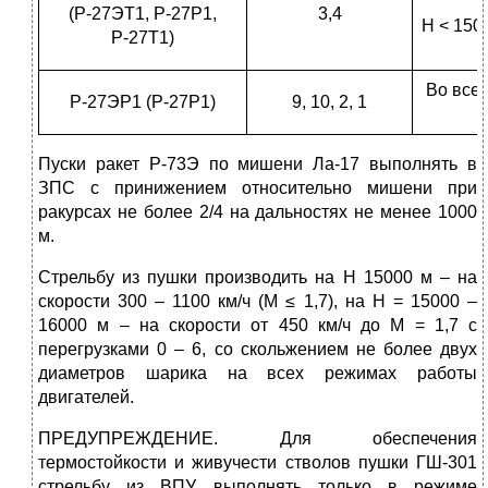
(Р-27ЭТ1, Р-27Р1,
3,4
Н < 1500
Р-27Т1)
Во все
Р-27ЭР1 (Р-27Р1)
9, 10, 2, 1
Пуски ракет Р-73Э по мишени Ла-17 выполнять в
ЗПС с принижением относительно мишени при
ракурсах не более 2/4 на дальностях не менее 1000
м.
Стрельбу из пушки производить на Н 15000 м – на
скорости 300 – 1100 км/ч (М ≤ 1,7), на Н = 15000 –
16000 м – на скорости от 450 км/ч до М = 1,7 с
перегрузками 0 – 6, со скольжением не более двух
диаметров шарика на всех режимах работы
двигателей.
ПРЕДУПРЕЖДЕНИЕ. Для обеспечения
термостойкости и живучести стволов пушки ГШ-301
стрельбу из ВПУ выполнять только в режиме