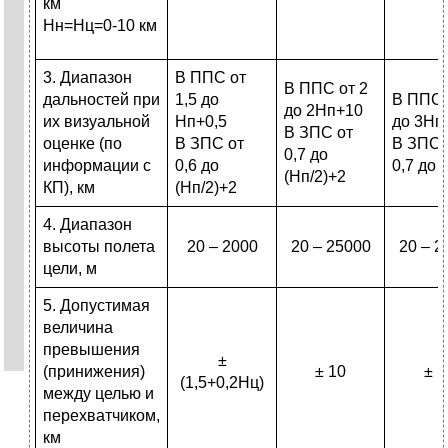
км
Нн=Нц=0-10 км
3. Диапазон
В ППС от
В ППС от 2
дальностей при
1,5 до
В ППС 
до 2Нп+10
их визуальной
Нп+0,5
до 3Нп
В ЗПС от
оценке (по
В ЗПС от
В ЗПС 
0,7 до
информации с
0,6 до
0,7 до 
(Нп/2)+2
КП), км
(Нп/2)+2
4. Диапазон
высоты полета
20 – 2000
20 – 25000
20 – 2
цели, м
5. Допустимая
величина
превышения
±
(принижения)
± 10
± 1
(1,5+0,2Нц)
между целью и
перехватчиком,
км