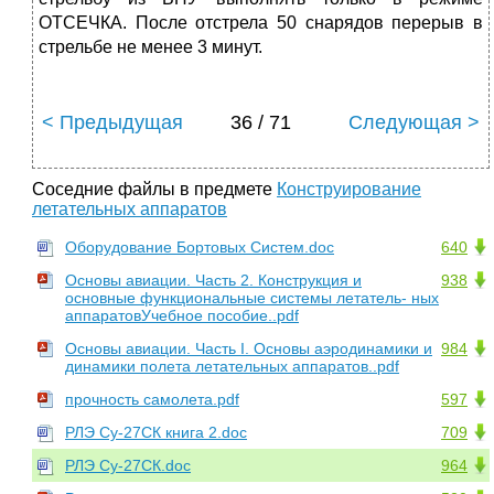
ОТСЕЧКА. После отстрела 50 снарядов перерыв в
стрельбе не менее 3 минут.
< Предыдущая
36 / 71
Следующая >
Соседние файлы в предмете
Конструирование
летательных аппаратов
Оборудование Бортовых Систем.doc
640
Основы авиации. Часть 2. Конструкция и
938
основные функциональные системы летатель- ных
аппаратовУчебное пособие..pdf
Основы авиации. Часть I. Основы аэродинамики и
984
динамики полета летательных аппаратов..pdf
прочность самолета.pdf
597
РЛЭ Су-27СК книга 2.doc
709
РЛЭ Су-27СК.doc
964