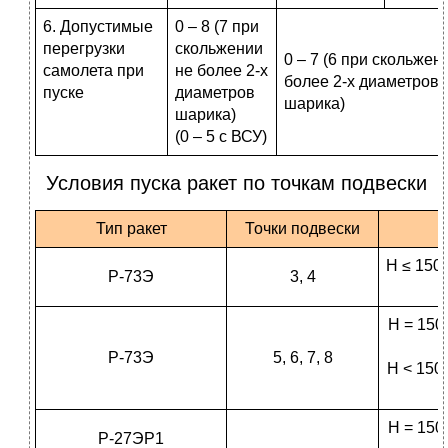
6. Допустимые
0 – 8 (7 при
перегрузки
скольжении
0 – 7 (6 при скольжен
самолета при
не более 2-х
более 2-х диаметров
пуске
диаметров
шарика)
шарика)
(0 – 5 с ВСУ)
Условия пуска ракет по точкам подвески
Тип ракет
Точки подвески
Н ≤ 1500
Р-73Э
3, 4
Н = 150
Р-73Э
5, 6, 7, 8
Н < 1500
Н = 150
Р-27ЭР1