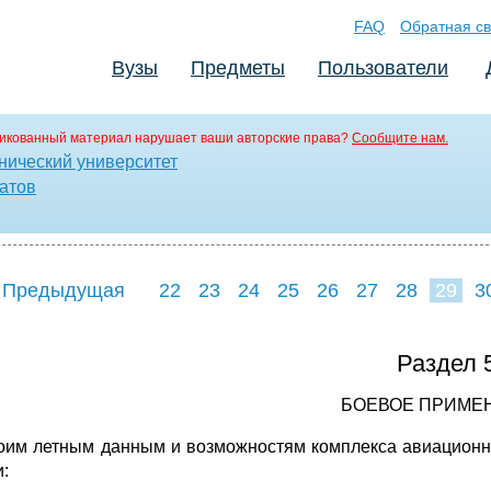
FAQ
Обратная св
Вузы
Предметы
Пользователи
икованный материал нарушает ваши авторские права?
Сообщите нам.
нический университет
атов
 Предыдущая
22
23
24
25
26
27
28
29
3
37
38
39
4
Раздел 
БОЕВОЕ ПРИМЕ
оим летным данным и возможностям комплекса авиационн
и: