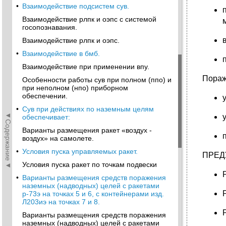
•
Взаимодействие подсистем сув.
Взаимодействие рлпк и оэпс с системой
госопознавания.
Взаимодействие рлпк и оэпс.
•
Взаимодействие в бмб.
Взаимодействие при применении впу.
Пораж
Особенности работы сув при полном (ппо) и
при неполном (нпо) приборном
обеспечении.
•
Сув при действиях по наземным целям
◄Содержание◄
обеспечивает:
Варианты размещения ракет «воздух -
воздух» на самолете.
•
Условия пуска управляемых ракет.
ПРЕДУ
Условия пуска ракет по точкам подвески
•
Варианты размещения средств поражения
наземных (надводных) целей с ракетами
р-73э на точках 5 и 6, с контейнерами изд.
Л203иэ на точках 7 и 8.
Варианты размещения средств поражения
наземных (надводных) целей с ракетами