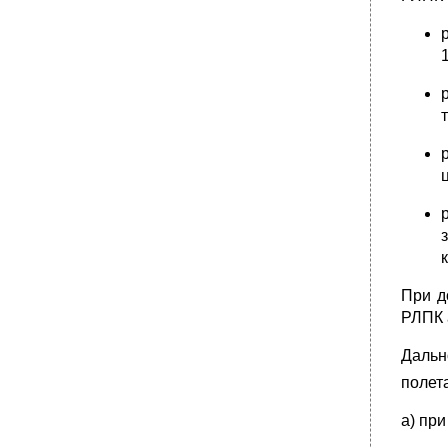
Отказ одного двигателя в полёте.
•
Отказ двух двигателей в полете.
Запуск двигателя в полете.
•
Отказ маслосистемы, повышенная
вибрация, раскрутка оборотов рнд или
несрабатывание клапана переключения
наддува.
Отказ комплексного регулятора.
Отказ привода вка.
Отказ системы обнаружения и ликвидации
помпажа (спп).
Отказы в работе топливной системы.
Падение давления топлива на входе в
При д
двигатель.
РЛПК 
•
Увеличение температуры топлива на входе
в двигатель выше допустимой.
Дальн
Невыработка топлива из бака № 4.
полет
Невыработка топлива из бака № 3.
а) пр
Отказы гидросистем.