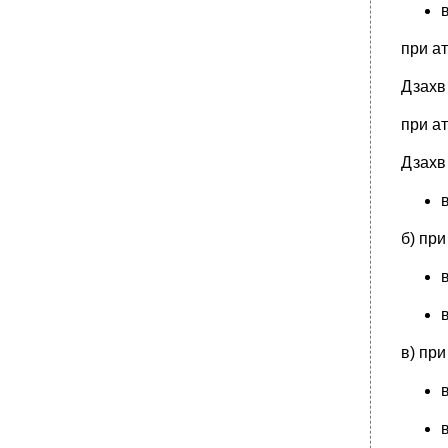
Отказ одной гидросистемы.
•
Отказ обеих гидросистем.
при ат
Отказы в системе выпуска шасси.
А. Неисправность сигнализации выпуска
Дзахв 
шасси (установки на замки выпущенного
положения).
при ат
•
Аварийный выпуск шасси.
Дзахв 
Разрушение одного из пневматиков колес
основных стоек шасси на разбеге.
Отказы в системе дистанционного
управления.
б) при
Отказ двух подканалов в продольном
канале сду.
Отказы трех подканалов в продольном
канале сду.
•
Отказ управления носками крыла (до
выпуска шасси).
в) при
Отказ устройства автоматического
изменения Кш.
Отказ канала дифференциального
управления стабилизатором.