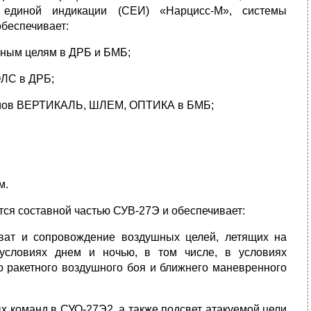
 единой индикации (СЕИ) «Нарцисс-М», системы
беспечивает:
шным целям в ДРБ и БМБ;
ОЛС в ДРБ;
жимов ВЕРТИКАЛЬ, ШЛЕМ, ОПТИКА в БМБ;
м.
ся составной частью СУВ-27Э и обеспечивает:
хват и сопровождение воздушных целей, летящих на
условиях днем и ночью, в том числе, в условиях
о ракетного воздушного боя и ближнего маневренного
х команд в СУО-27Э2, а также подсвет атакуемой цели