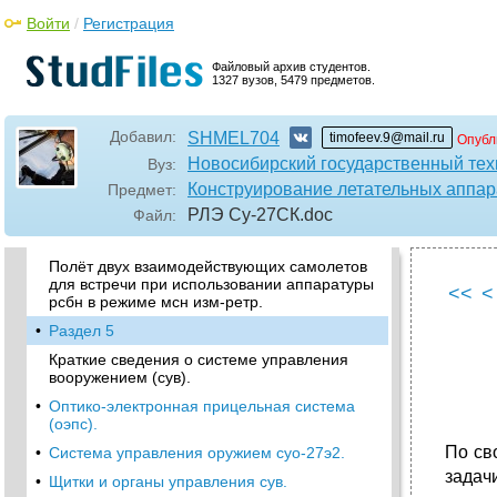
разворотами на 180°.
Войти
/
Регистрация
Особенности полета в сложных
метеорологических условиях.
Файловый архив студентов.
1327 вузов, 5479 предметов.
Полет в условиях обледенения.
•
Особенности полетов ночью.
Добавил:
SHMEL704
timofeev.9@mail.ru
Опубл
Запуск двигателя и руление.
Новосибирский государственный тех
Вуз:
•
Полет по кругу, заход и расчет на посадку,
Конструирование летательных аппар
Предмет:
посадка.
РЛЭ Су-27СК
.doc
Файл:
Особенности посадки на впп, не
освещенную прожекторами.
Полёт двух взаимодействующих самолетов
для встречи при использовании аппаратуры
<<
<
рсбн в режиме мсн изм-ретр.
•
Раздел 5
Краткие сведения о системе управления
вооружением (сув).
•
Оптико-электронная прицельная система
(оэпс).
По св
•
Система управления оружием суо-27э2.
задач
•
Щитки и органы управления сув.