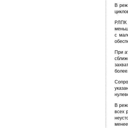
Отказы механизмов триммерного эффекта.
В реж
Отказы в системе жизнеобеспечения.
цикло
Отказ кислородной системы.
РЛПК 
•
Разгерметизация кабины на больших
меньш
высотах.
с мал
Появление дыма в кабине.
обесп
Отказ системы кондиционирования воздуха
в кабине.
При а
Отказ системы охлаждения оборудования.
сближ
захват
•
Отказы источников тока.
более
А. Отказ генератора переменного тока.
Отказ двух генераторов (двух привод-
Сопро
генераторов) переменного тока.
указа
Отказ двух выпрямительных устройств.
нулев
Отказ трёх выпрямительных устройств.
В реж
Отказ системы пвд.
всех 
Отказ системы полного и статического
неуст
давления.
менее 
•
Отказ системы свс.