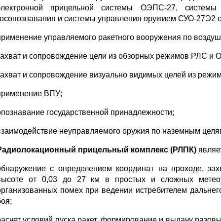
электронной прицельной системы ОЭПС-27, системы
госопознавания и системы управления оружием СУО-27Э2 о
применение управляемого ракетного вооружения по возду
захват и сопровождение цели из обзорных режимов РЛС и 
захват и сопровождение визуально видимых целей из ре
применение ВПУ;
опознавание государственной принадлежности;
взаимодействие неуправляемого оружия по наземным целя
Радиолокационный прицельный комплекс (РЛПК)
являет
обнаружение с определением координат на проходе, за
высоте от 0,03 до 27 км в простых и сложных метео
организованных помех при ведении истребителем дальнег
боя;
расчет условий пуска ракет, формирование и выдачу разовы