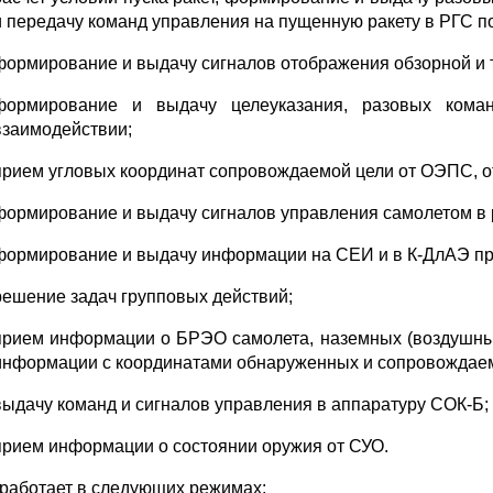
и передачу команд управления на пущенную ракету в РГС п
формирование и выдачу сигналов отображения обзорной и 
формирование и выдачу целеуказания, разовых ком
взаимодействии;
прием угловых координат сопровождаемой цели от ОЭПС, о
формирование и выдачу сигналов управления самолетом в
формирование и выдачу информации на СЕИ и в К-ДлАЭ пр
решение задач групповых действий;
прием информации о БРЭО самолета, наземных (воздушны
информации с координатами обнаруженных и сопровождае
выдачу команд и сигналов управления в аппаратуру СОК-Б;
прием информации о состоянии оружия от СУО.
работает в следующих режимах: