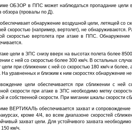
име ОБЗОР в ППС может наблюдаться пропадание цели в 
в обзора (провалы по Д).
обеспечивает обнаружение воздушной цели, летящей со ск
ей скоростью (например, вертолет), не обнаруживаются. 
ой скоростью вертолета при атаке в ППС. Обнаружение 
ечивается.
таке цели в ЗПС снизу вверх на высотах полета более 850
ении с ней со скоростью более 300 км/ч. В остальных случ
 цели при сближении с ней со скоростью 180 км/ч и более, 
. На уравненных и близким к ним скоростях обнаружение не
вождение цели обеспечивается при сближении с ней с
нной скорости при атаке в ЗПС необходимо метку скорос
ой и собственной скорости. При мигании шкалы скорости сб
име ВЕРТИКАЛЬ обеспечивается захват и сопровождение в
ракурсах, кроме 4/4, во всем диапазоне скоростей сближ
ойчивый захват цели. Для устойчивого захвата необходимо 
150 км/ч.