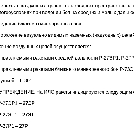
перехват воздушных целей в свободном пространстве и 
метеоусловиях при ведении боя на средних и малых дально
ведение ближнего маневренного боя;
поражение визуально видимых наземных (надводных) целей
ение воздушных целей осуществляется:
управляемыми ракетами средней дальности Р-27ЭР1, Р-27Р1
управляемыми ракетами ближнего маневренного боя Р-73Э 
пушкой ГШ-301.
ПРЕЖДЕНИЕ. На ИЛС ракеты индицируются следующим о
Р-27ЭР1 –
27ЭР
Р-27ЭТ1 –
27ЭТ
Р-27Р1 –
27Р