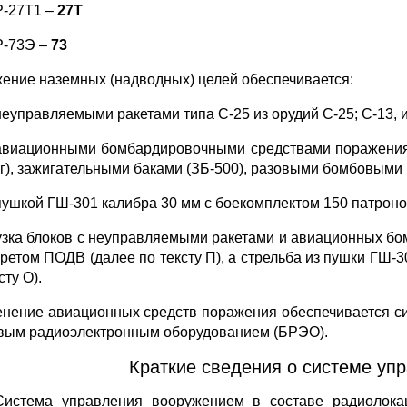
Р-27Т1 –
27Т
Р-73Э –
73
ение наземных (надводных) целей обеспечивается:
неуправляемыми ракетами типа С-25 из орудий С-25; С-13, и
авиационными бомбардировочными средствами поражения:
кг), зажигательными баками (ЗБ-500), разовыми бомбовыми 
пушкой ГШ-301 калибра 30 мм с боекомплектом 150 патроно
узка блоков с неуправляемыми ракетами и авиационных бо
ретом ПОДВ (далее по тексту П), а стрельба из пушки ГШ
сту О).
нение авиационных средств поражения обеспечивается с
вым радиоэлектронным оборудованием (БРЭО).
Краткие сведения о системе упр
Система управления вооружением в составе радиолокац