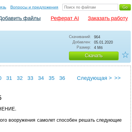
язь
Вопросы и предложения
Добавить файлы
Реферат AI
Заказать работу
Скачиваний:
964
Добавлен:
05.01.2020
Размер:
4 Мб
☆
Скачать
0
31
32
33
34
35
36
Следующая >
>>
0
41
5
НЕНИЕ.
ого вооружения самолет способен решать следующие