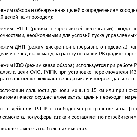
режим обзора и обнаружения целей с определением координ
10 целей на «проходе»);
режим РНП (режим непрерывной пеленгации), когда п
точностями, необходимыми для условий пуска управляемых 
режим ДНП (режим дискретно-непрерывного подсвета), ко
цели и передача команд на ракету по линии РК (радиокоррек
режим КВО (режим квази обзора) используется при работе 
захвата цели ОЛС, РЛПК при установке переключателя ИЗ
кратковременно включает передатчик и измеряет дальность 
остижении дальности до цели меньше 15 км или при нажа
автоматически осуществляет захват цели и переходит из 
ость действия РЛПК в свободном пространстве и на фон
а самолета, полусферы атаки и составляет по истребителям 
и полете самолета на больших высотах: