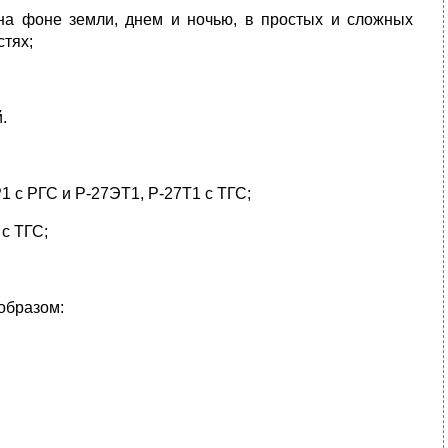
на фоне земли, днем и ночью, в простых и сложных
стях;
.
 с РГС и Р-27ЭТ1, Р-27Т1 с ТГС;
с ТГС;
бразом: