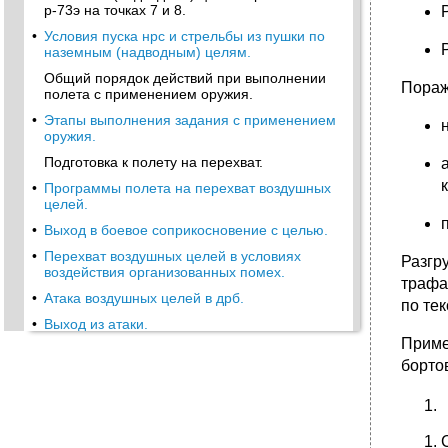
р-73э на точках 7 и 8.
•
Условия пуска нрс и стрельбы из пушки по
наземным (надводным) целям.
Общий порядок действий при выполнении
Пораж
полета с применением оружия.
•
Этапы выполнения задания с применением
оружия.
Подготовка к полету на перехват.
•
Программы полета на перехват воздушных
целей.
•
Выход в боевое соприкосновение с целью.
•
Перехват воздушных целей в условиях
Разгр
воздействия организованных помех.
трафа
•
Атака воздушных целей в дрб.
по тек
•
Выход из атаки.
Приме
Атака цели в ближнем маневренном бою.
борто
Захват цели из режима вертикаль.
Захват цели в режиме шлем.
•
Захват цели в режиме оптика.