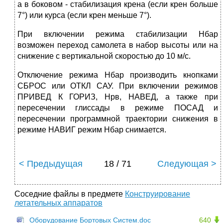
а в боковом - стабилизация крена (если крен больше
7°) или курса (если крен меньше 7°).
При включении режима стабилизации Нбар
возможен переход самолета в набор высоты или на
снижение с вертикальной скоростью до 10 м/с.
Отключение режима Нбар производить кнопками
СБРОС или ОТКЛ САУ. При включении режимов
ПРИВЕД К ГОРИЗ, Нрв, НАВЕД, а также при
пересечении глиссады в режиме ПОСАД и
пересечении программной траектории снижения в
режиме НАВИГ режим Нбар снимается.
< Предыдущая
18 / 71
Следующая >
Соседние файлы в предмете
Конструирование
летательных аппаратов
Оборудование Бортовых Систем.doc
640