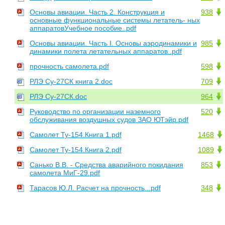
Основы авиации. Часть 2. Конструкция и
938
основные функциональные системы летатель- ных
аппаратовУчебное пособие..pdf
Основы авиации. Часть I. Основы аэродинамики и
985
динамики полета летательных аппаратов..pdf
прочность самолета.pdf
598
РЛЭ Су-27СК книга 2.doc
709
РЛЭ Су-27СК.doc
964
Руководство по организации наземного
520
обслуживания воздушных судов ЗАО ЮТэйр.pdf
Самолет Ту-154.Книга 1.pdf
1468
Самолет Ту-154.Книга 2.pdf
1089
Санько В.В. - Средства аварийного покидания
853
самолета МиГ-29.pdf
Тарасов Ю.Л. Расчет на прочность...pdf
348