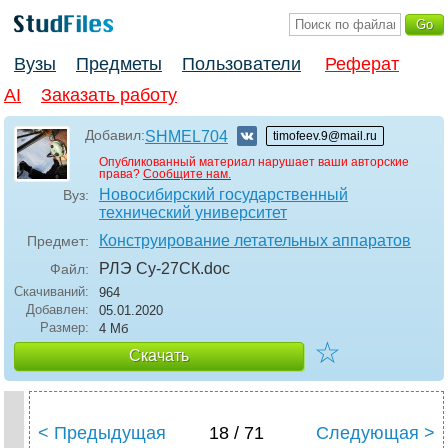
Вузы
Предметы
Пользователи
Реферат
AI
Заказать работу
Добавил:
SHMEL704
timofeev.9@mail.ru
Опубликованный материал нарушает ваши авторские
права?
Сообщите нам.
Новосибирский государственный
Вуз:
технический университет
Конструирование летательных аппаратов
Предмет:
РЛЭ Су-27СК
.doc
Файл:
Скачиваний:
964
Добавлен:
05.01.2020
Размер:
4 Мб
☆
Скачать
< Предыдущая
18 / 71
Следующая >