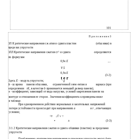
101
П р и л о ж е н и е 3
ЗЛ К ритические напряжения сж атия и сдвига пластин
(обш ивки) в
пределах упругости
ЗЛЛ Критические напряжения сжатия сг^ и сдвига
определяются
по формулам
0,9
к Е
, ,
V 5
0,9
к Е
(3-2)
t e r
Здесь
Е -
модуль упругости;
'
0
Ь
- ш ирина
панели обш ивки,
ограниченной элем ентам и
каркаса (при
определении
rtf, в качестве
b
принимается меньший размер панели);
к -
коэффициент, зависящий от вида нагрузки, условий закрепления панели на
контуре и отношения ее сторон . Значения коэффициента к приведены ниже
в таблице.
При одновременном действии нормальных и касательных напряжений
потеря устойчивости происходит при напряжениях
а
и г , отвечающих
условию;
<т
Г
(
V '7
л
(3-3)
+
3.1.2 Критические напряжения сжатия и сдвига обшивки (пластин) за пределами
упругости
Приближенно критические напряжения за пределом упругости могут быть