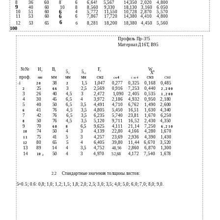
8
36
60
8
6
6,64!
5,567
14,350
2,020
4,800
9
40
60
10
8
8,560
9,330
18,130
3,160
6.050
6
10
51
60
4
5,772
11,550
10,728
2,870
5,570
6
11
53
60
6
7,867
17,720
14,380
4,410
4,800
6
12
53
65
8,281
18,200
18,380
4,450
5,560
6
100
Профиль Пр-3!5
Материал Д16Т, В95
№№
Н,
В,
F,
W ,
5,
5,,
X’
проф.
мм
мм
мм
см
см
мм
2
см
4
3
с м 4
CMJ
i
38
1,5
1,047
0,277
0,325
0,168
0,485
2
0
2
~
25
3
2,5
2,569
0,916
7,253
0,440
2
6 6
2 , 2 0 0
3
26
40
4,5
3
2,472
1,090
2,405
0,535
1 , 2 0 0
4
30
45
6,5
4
3,972
2,186
4,932
0,950
2,180
5
40
50
6,5
3,5
4,491
4,710
6,762
1,490
2,600
41
76
4,5
3,5
4,805
5,450
16,51
1,630
4,340
6
7
42
76
6,5
3,5
6,235
5,740
23,81
1,670
6,250
50
76
4,5
3,5
5,120
9,711
16,52
2,430
4,350
8
9
70
6,5
9,625
4,111
21,14
7,250
6 8
8
6 , 2 1 0
74
50
4
3
4,139
22,80
4,166
4,280
1,670
1
0
75
41
5
3
4,257
23,69
2,936
4,390
1,430
1 1
80
65
5
4
6,405
39,80
11,44
6,670
3,520
1
2
13
89
14
4
3,5
4,752
2,860
6,870
1,300
48,56
14
50
4
3
4,970
4,172
7,540
1,678
52,68
1
0
2
Стандартные значения толщины листов:
2.2
5=0.5; 0.6: 0,8; 1,0; 1,2; 1,5; 1,8; 2,0; 2,5; 3,0; 3,5; 4,0; 5,0; 6,0; 7,0; 8,0; 9,0.