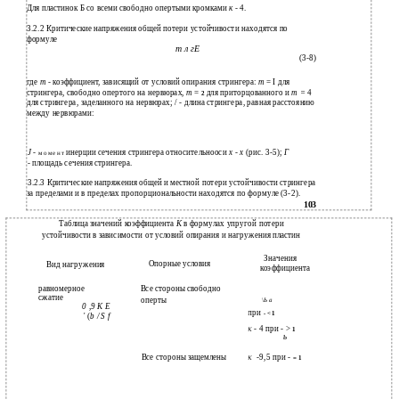
Для пластинок Б со всеми свободно опертыми кромками
к
- 4.
3.2.2 Критические напряжения общей потери устойчивости находятся по
формуле
т л гЕ
(3-8)
где
т -
коэффициент, зависящий от условий опирания стрингера:
т
= I для
стрингера, свободно опертого на нервюрах,
т
=
для приторцованного и
т =
4
2
для стрингера, заделанного на нервюрах; / - длина стрингера, равная расстоянию
между нервюрами:
J -
инерции сечения стрингера относительнооси
х - х
(рис. 3-5);
Г
м о м е н т
- площадь сечения стрингера.
3.2.3 Критические напряжения общей и местной потери устойчивости стрингера
за пределами и в пределах пропорциональности находятся по формуле (3-2).
103
Таблица значений коэффициента
К
в формулах упругой потери
устойчивости в зависимости от условий опирания и нагружения пластин
Значения
Опорные условия
Вид нагружения
коэффициента
равномерное
Все стороны свободно
сжатие
оперты
\Ь а
0 ,9 К Е
при
- < 1
' (
b / S f
- 4 при - >
1
К
ь
Все стороны защемлены
-
9,5 при -
К
= 1