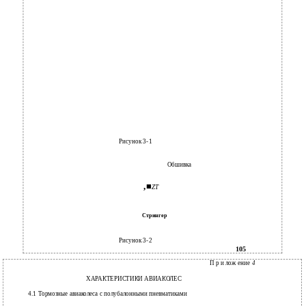
Рисунок 3-1
Обшивка
,■
ZT
Стрингер
Рисунок 3-2
105
П р и лож ение
4
ХАРАКТЕРИСТИКИ АВИАКОЛЕС
4.1 Тормозные авиаколеса с полубалонными пневматиками