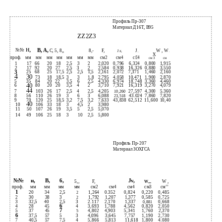
Профиль Пр-307
Материал Д16Т, В95
ZZ2Z3
н,
В, А,
№№
С, 5, 8„
8,-
F,
J
W , W
1х,
X
проф.
мм
мм
мм
мм
мм
мм
мм
см2
см4
с£4
см 3
см
1
17
66
20
18
2,5
3
2
2,020
0,796
6,324
0,800
1,915
2
17
92
20
27
2,5
3
2
2,584
0,938
16,326
0,880
3,550
3
25
68
25
17,5
2,5
2,5
Т,5
2,161
2,072
7,371
1,460
2,160
4
30
73
18
18,5
3
3
1,8
2,795
4,058
10,471
1,900
2,870
5
35
84
20
22
3,5
6
2,5
4,330
6,974
18,748
3,360
4,460
40
6
80
20
20
3,5
4
2
3,710
7,921
16,319
3,270
4,079
44
7
103
26
17
2,5
4
2,5
4,205
27,597
4,300
5.360
10,260
8
56
110
26
19
3
6
3
6,088
43.024
7,860
7,820
23,518
9
70
120
25
18,5
3,2
7,5
3,2
7,633
43,838
62,512
11,600
10,40
40
10
106
33
18
3
4,5
2
3,980
11
50
107
26
19
3,5
5
2,5
5,070
14
49
106
25
18
3
10
2,5
5,800
Профиль Пр-207
Материал ЗОХГСА
№№
н,
В,
6,
Jv,
5,,
F,
W ,
W„,
проф.
мм
мм
мм
мм
см2
см4
см4
см3
см’’
1
20
34
2,5
1,264
0.352
0,824
0,220
0,485
2
2
30
38
3
1,792
1,207
1,377
0,585
0,725
2
3
32,5
40
2,5
3
2.117
2,170
1,337
0,668
0,881
6
4
28
45
4
3,693
1,788
4,562
0,820
2,050
7
5
37
45
4,802
4,903
5,341
1,760
2,370
5
6
37,5
57
5
3
4,096
3,645
7,757
1,190
2,730
7
40,5
57
7,5
4
5,866
5,813
11,618
1,800
4.080