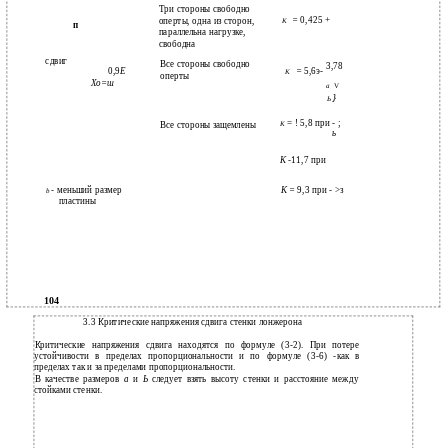
Три стороны свободно
=
0,425 +
оперты, одна из сторон,
К
п
параллельна нагрузке,
свободна
сдвиг
Все стороны свободно
3,78
0,9
Е
=
5,6э-
К
оперты
Хо=ш
а
V
}
Ь
= ! 5,8 при - ;
Все стороны защемлены
К
ь
К
-
11,7 при
- меньший размер
К =
9,3 при - >з
b
пластины
104
3.3 Критические напряжения сдвига стенки лонжерона
Критические напряжения сдвига находятся по формуле (3-2). При потере
устойчивости в пределах пропорциональности и по формуле (3-6) -как в
пределах так и за пределами пропорциональности.
В качестве размеров
а
и
Ь
следует взять высоту стенки и расстояние между
стойками стенки.