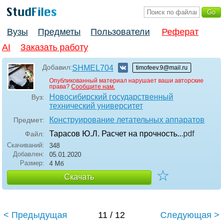
Вузы
Предметы
Пользователи
Реферат
AI
Заказать работу
Добавил:
SHMEL704
timofeev.9@mail.ru
Опубликованный материал нарушает ваши авторские
права?
Сообщите нам.
Новосибирский государственный
Вуз:
технический университет
Конструирование летательных аппаратов
Предмет:
Тарасов Ю.Л. Расчет на прочность..
.pdf
Файл:
Скачиваний:
348
Добавлен:
05.01.2020
Размер:
4 Мб
☆
Скачать
< Предыдущая
11 / 12
Следующая >