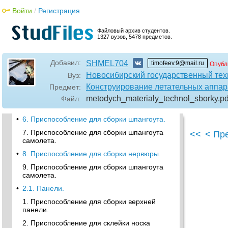
Плоские СЕ.
Войти
/
Регистрация
1. Приспособление для сборки лонжерона
крыла.
Файловый архив студентов.
1327 вузов, 5478 предметов.
2. Приспособление для сборки шпангоута
самолета.
Добавил:
3. Приспособление для сборки шпангоута
SHMEL704
timofeev.9@mail.ru
Опубл
самолета.
Новосибирский государственный тех
Вуз:
•
5. Приспособление для сборки заднего
Конструирование летательных аппар
Предмет:
лонжерона крыла.
metodych_materialy_technol_sborky
.pd
Файл:
4. Приспособление для сборки нервюры.
•
6. Приспособление для сборки шпангоута.
7. Приспособление для сборки шпангоута
<<
< Пр
самолета.
•
8. Приспособление для сборки нервюры.
9. Приспособление для сборки шпангоута
самолета.
•
2.1. Панели.
1. Приспособление для сборки верхней
панели.
2. Приспособление для склейки носка