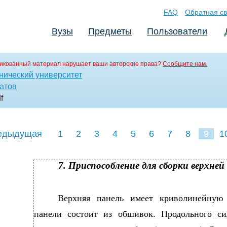
FAQ
Обратная св
Вузы
Предметы
Пользователи
икованный материал нарушает ваши авторские права?
Сообщите нам.
нический университет
атов
f
едыдущая
1
2
3
4
5
6
7
8
9
1
7. Приспособление для сборки верхней
Верхняя панель имеет криволинейную 
панели состоит из обшивок. Продольного си