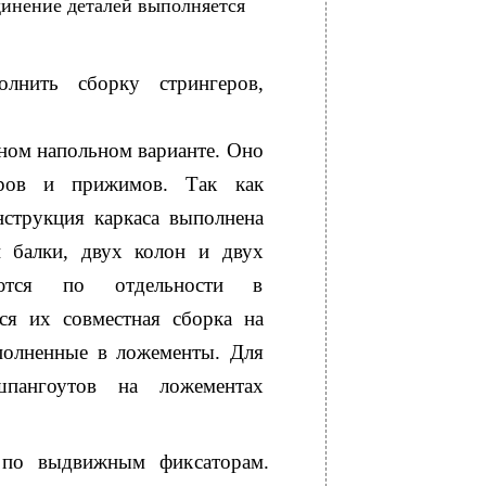
динение деталей выполняется
олнить сборку стрингеров,
ном напольном варианте. Оно
торов и прижимов. Так как
нструкция каркаса выполнена
 балки, двух колон и двух
уются по отдельности в
тся их совместная сборка на
олненные в ложементы. Для
шпангоутов на ложементах
я по выдвижным фиксаторам.