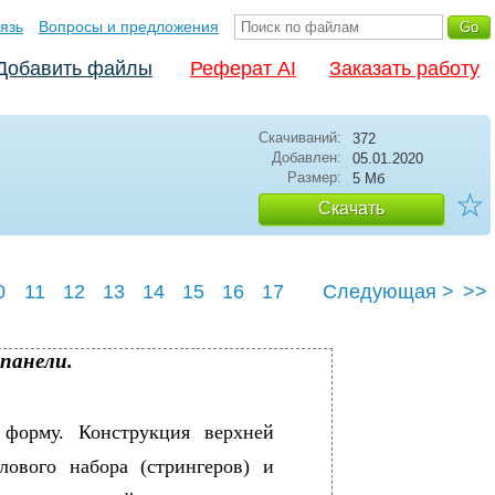
язь
Вопросы и предложения
Добавить файлы
Реферат AI
Заказать работу
Скачиваний:
372
Добавлен:
05.01.2020
Размер:
5 Мб
☆
Скачать
0
11
12
13
14
15
16
17
Следующая >
>>
 панели.
форму. Конструкция верхней
лового набора (стрингеров) и