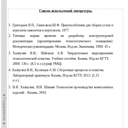
Список используемой литературы.
1.
Григорьев В.П., Ганиханов Ш.Ф. Приспособления для сборки узлов и
агрегатов самолетов и вертолетов, 1977.
2.
Типовые нормы времени на разработку конструкторской
документации (проектирование технологического оснащения):
Методические рекомендации. Москва,
Изд-во Экономика, 1990. 45 с.
3.
Халиулин В.И., Шабалов А.В. Твердотельное моделирование
технологической оснастки: Учебное пособие. Казань,
Изд-во КГТУ,
2008. 136 с. (8,5 п.л.) (гриф УМЦ).
4. Халиулин В.И., Кузнецов А.М. Сборочные процессы и оснастка.
Лабораторный практикум. Казань, Изд-во КГТУ, 2013. (5,15
п.л.).
5.
В.И. Халиулин, И.И. Шапаев Технология производства композитных
изделий – Казань, 2003.
►Содержание►