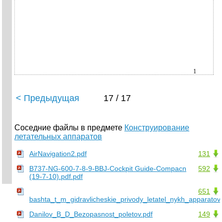
1
< Предыдущая
17 / 17
Соседние файлы в предмете
Конструирование
летательных аппаратов
AirNavigation2.pdf
131
B737-NG-600-7-8-9-BBJ-Cockpit Guide-Compacn
592
(19-7-10).pdf.pdf
651
bashta_t_m_gidravlicheskie_privody_letatel_nykh_apparatov.
Danilov_B_D_Bezopasnost_poletov.pdf
149