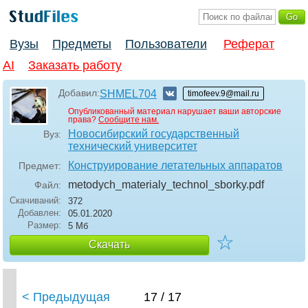
Вузы
Предметы
Пользователи
Реферат
AI
Заказать работу
Добавил:
SHMEL704
timofeev.9@mail.ru
Опубликованный материал нарушает ваши авторские
права?
Сообщите нам.
Новосибирский государственный
Вуз:
технический университет
Конструирование летательных аппаратов
Предмет:
metodych_materialy_technol_sborky
.pdf
Файл:
Скачиваний:
372
Добавлен:
05.01.2020
Размер:
5 Мб
☆
Скачать
< Предыдущая
17 / 17