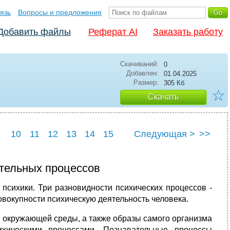
язь
Вопросы и предложения
Добавить файлы
Реферат AI
Заказать работу
Скачиваний:
0
Добавлен:
01.04.2025
Размер:
305 Кб
☆
Скачать
10
11
12
13
14
15
Следующая >
>>
22
23
24
25
ательных процессов
психики. Три разновидности психических процессов -
овокупности психическую деятельность человека.
 окружающей среды, а также образы самого организма
ихическими процессами. Познавательные процессы