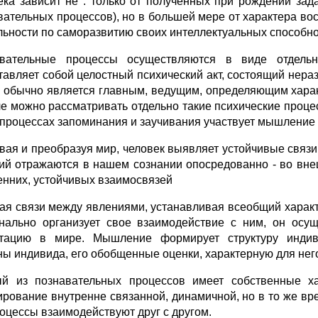
ека зависит не . только от полученных при рождении зад
вательных процессов), но в большей мере от характера вос
льности по саморазвитию своих интеллектуальных способно
вательные процессы осуществляются в виде отдельн
тавляет собой целостный психический акт, состоящий нераз
х обычно является главным, ведущим, определяющим харак
е можно рассматривать отдельно такие психические проце
в процессах запоминания и заучивания участвует мышление 
вая и преобразуя мир, человек выявляет устойчивые связ
ий отражаются в нашем сознании опосредованно - во вне
енних, устойчивых взаимосвязей
ая связи между явлениями, устанавливая всеобщий характе
нально организует свое взаимодействие с ним, он осу
тацию в мире. Мышление формирует структуру индиви
ны индивида, его обобщенные оценки, характерную для нег
й из познавательных процессов имеет собственные ха
рование внутренне связанной, динамичной, но в то же вр
роцессы взаимодействуют друг с другом.