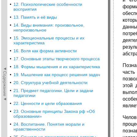
•
12. Психологические особенности
форми
восприятия
обесп
•
13. Память и её виды
котор
•
14. Виды внимания: произвольное,
данны
непроизвольное
потре
•
15. Эмоциональные процессы и их
деяте
характеристика
резул
•
16. Воля как форма активности
абстр
•
17. Основные этапы творческого процесса
Позна
•
18. Формы мышления и их характеристика
◄Содержание◄
часть
•
19. Мышление как процесс решения задач
позво
•
20. Структура учебной деятельности
этой 
•
21. Предмет педагогики. Цели и задачи
выпол
педагогики
особе
•
22. Ценности и цели образования
являе
•
23. Основные принципы Закона рф «Об
образовании»
Челов
проце
•
24. Воспитание. Понятия морали и
нравственности
позна