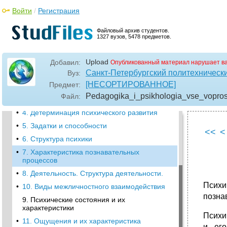
Войти
/
Регистрация
Файловый архив студентов.
1327 вузов, 5478 предметов.
•
1. Предмет психологии
Upload
Добавил:
Опубликованный материал нарушает в
•
2. Психологические школы: классические и
Санкт-Петербургский политехническ
Вуз:
современные
[НЕСОРТИРОВАННОЕ]
Предмет:
•
3. Методы научных психологических
Pedagogika_i_psikhologia_vse_vopro
Файл:
исследований
•
4. Детерминация психического развития
•
5. Задатки и способности
<<
<
•
6. Структура психики
•
7. Характеристика познавательных
процессов
•
8. Деятельность. Структура деятельности.
Психи
•
10. Виды межличностного взаимодействия
позна
9. Психические состояния и их
характеристики
Психи
•
11. Ощущения и их характеристика
и его