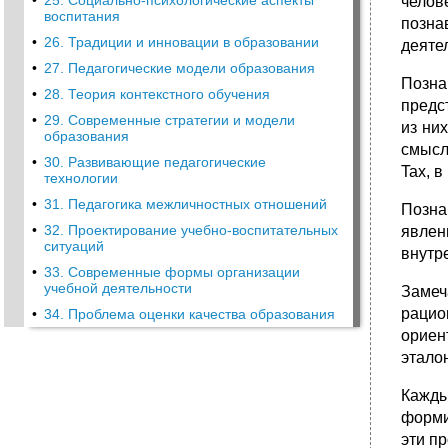
•
25. Социально-психологические аспекты
челов
воспитания
позна
•
26. Традиции и инновации в образовании
деяте
•
27. Педагогические модели образования
Позна
•
28. Теория контекстного обучения
предс
•
29. Современные стратегии и модели
из ни
образования
смысл
•
30. Развивающие педагогические
Tax, 
технологии
•
31. Педагогика межличностных отношений
Позна
•
32. Проектирование учебно-воспитательных
явлен
ситуаций
внутр
•
33. Современные формы организации
учебной деятельности
Замеч
рацио
•
34. Проблема оценки качества образования
ориен
этало
Кажды
форми
эти п