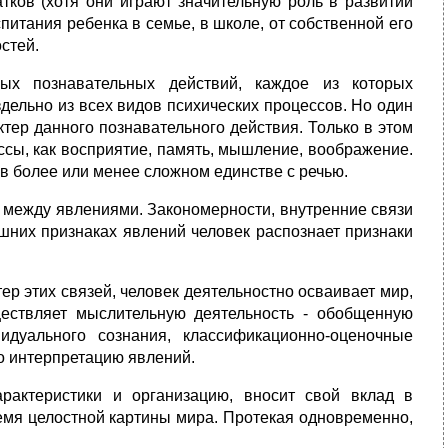
атков (хотя они играют значительную роль в развитии
питания ребенка в семье, в школе, от собственной его
стей.
ых познавательных действий, каждое из которых
дельно из всех видов психических процессов. Но один
тер данного познавательного действия. Только в этом
ссы, как восприятие, память, мышление, воображение.
в более или менее сложном единстве с речью.
и между явлениями. Закономерности, внутренние связи
шних признаках явлений человек распознает признаки
р этих связей, человек деятельностно осваивает мир,
ществляет мыслительную деятельность - обобщенную
дуального сознания, классификационно-оценочные
о интерпретацию явлений.
рактеристики и организацию, вносит свой вклад в
емя целостной картины мира. Протекая одновременно,