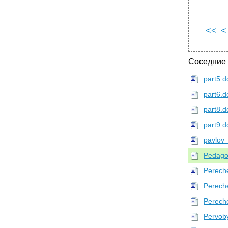
<<
<
Соседние
part5.d
part6.d
part8.d
part9.d
pavlov
Pedago
Perech
Perech
Perech
Pervoby