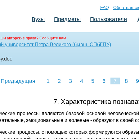
FAQ
Обратная св
Вузы
Предметы
Пользователи
аши авторские права?
Сообщите нам.
ий университет Петра Великого (бывш. СПбГПУ)
sy
.doc
 Предыдущая
1
2
3
4
5
6
7
8
9
16
17
18
19
20
21
7. Характеристика познав
ческие процессы являются базовой основой человеческой 
вательные, эмоциональные и волевые - образуют в своей с
ческие процессы, с помощью которых формируются образы
 внутренней среды, называются познавательными пс