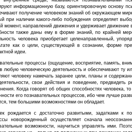
руют информационную базу, ориентировочную основу пси
ечивают получение человеком знаний об окружающем мире
ый при наличии какого-либо побуждения определяет выбо
й момент, направлений движения и удерживает движение 
бности также даны ему в форме знаний, по крайней мере
льность человека приобретает целенаправленный, упоря
ьтате как о цели, существующей в сознании, форме пр
актной идеи.
вательные процессы (ощущение, восприятие, память, вни
 в любую человеческую деятельность и обеспечивают ту 
ляют человеку намечать заранее цели, планы и содержан
деятельности, свои действия и поведение, предвидеть 
нения. Когда говорят об общих способностях человека, т
нности его познавательных процессов, ибо чем лучше разв
тся, тем большими возможностями он обладает.
ек рождается с достаточно развитыми, задатками к по
ссы новорожденный осуществляет сначала неосознанно
вательные возможности, научиться управлять ими. Поэт