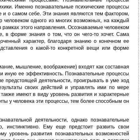
хики. Именно познавательные психические процессы
 и о самом себе. Эти знания являются тем фактором,
р человеком одного из многих возможных, на каждый
в рамках этого направления. Осознаваемые человеком
, в форме знания о том, что он чего-то хочет. Сама
доченный характер, благодаря знанию о конечном ее
едставления о какой-то конкретной вещи или форме
мание, мышление, воображение) входят как составная
или иную ее эффективность. Познавательные процессы
ие предстоящей деятельности, проигрывать в уме ход
результаты своих действий и управлять ими по мере
о также имеют в виду уровень развития и характерные
иты у человека эти процессы, тем более способным он
знавательной деятельности, однако познавательные
, инстинктивно. Ему еще предстоит развить свои
ому уровень развития познавательных возможностей