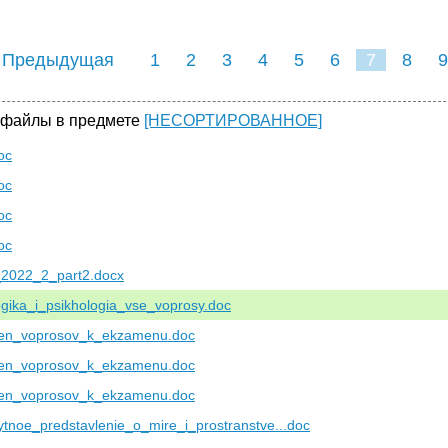
 Предыдущая
1
2
3
4
5
6
7
8
9
16
17
18
19
20
21
 файлы в предмете
[НЕСОРТИРОВАННОЕ]
oc
oc
oc
oc
_2022_2_part2.docx
gika_i_psikhologia_vse_voprosy.doc
en_voprosov_k_ekzamenu.doc
en_voprosov_k_ekzamenu.doc
en_voprosov_k_ekzamenu.doc
tnoe_predstavlenie_o_mire_i_prostranstve...doc