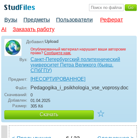
Вузы
Предметы
Пользователи
Реферат
AI
Заказать работу
Upload
Добавил:
Опубликованный материал нарушает ваши авторские
права?
Сообщите нам.
Санкт-Петербургский политехнический
Вуз:
университет Петра Великого (бывш.
СПбГПУ)
[НЕСОРТИРОВАННОЕ]
Предмет:
Pedagogika_i_psikhologia_vse_voprosy
.doc
Файл:
Скачиваний:
0
Добавлен:
01.04.2025
Размер:
305 Кб
☆
Скачать