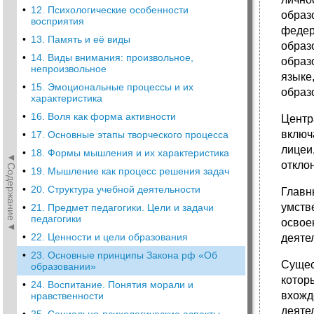
•
12. Психологические особенности
образ
восприятия
федер
•
13. Память и её виды
образ
•
14. Виды внимания: произвольное,
образ
непроизвольное
языке
•
15. Эмоциональные процессы и их
образ
характеристика
•
16. Воля как форма активности
Центр
включ
•
17. Основные этапы творческого процесса
лицеи
•
18. Формы мышления и их характеристика
◄Содержание◄
откло
•
19. Мышление как процесс решения задач
•
20. Структура учебной деятельности
Главн
умств
•
21. Предмет педагогики. Цели и задачи
педагогики
освое
•
22. Ценности и цели образования
деяте
•
23. Основные принципы Закона рф «Об
Сущес
образовании»
котор
•
24. Воспитание. Понятия морали и
вхожд
нравственности
деяте