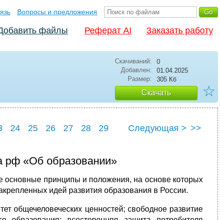
язь
Вопросы и предложения
Добавить файлы
Реферат AI
Заказать работу
Скачиваний:
0
Добавлен:
01.04.2025
Размер:
305 Кб
☆
Скачать
3
24
25
26
27
28
29
Следующая >
>>
33
а рф «Об образовании»
е основные принципы и положения, на основе которых
закрепленных идей развития образования в России.
итет общечеловеческих ценностей; свободное развитие
го образования; всесторонняя защита потребителя