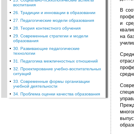
•
25. Социально-психологические аспекты
воспитания
В соо
•
26. Традиции и инновации в образовании
профе
•
27. Педагогические модели образования
и сре
•
28. Теория контекстного обучения
квали
•
29. Современные стратегии и модели
на ба
образования
учили
•
30. Развивающие педагогические
технологии
Средн
отра
•
31. Педагогика межличностных отношений
профе
•
32. Проектирование учебно-воспитательных
ситуаций
средн
•
33. Современные формы организации
Совре
учебной деятельности
специ
•
34. Проблема оценки качества образования
управ
Прежд
много
выпус
образ