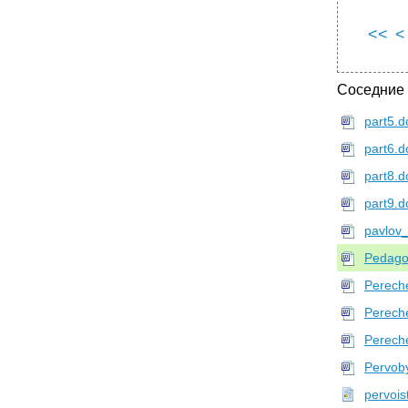
<<
<
Соседние
part5.d
part6.d
part8.d
part9.d
pavlov
Pedago
Perech
Perech
Perech
Pervoby
pervois