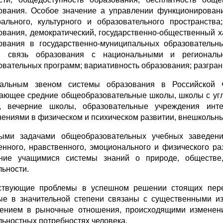
ования. Особое значение а управлении функционирован
ального, культурного и образовательного пространств
ования, демократический, государственно-общественный х
ования в государственно-муниципальных образовательн
, связь образования с национальными и региональ
овательных программ; вариативность образования; разгран
альным звеном системы образования в Российской 
ающее средние общеобразовательные школы, школы с угл
, вечерние школы, образовательные учреждения инт
нениями в физическом и психическом развитии, внешкольн
ыми задачами общеобразовательных учебных заведени
енного, нравственного, эмоционального и физического ра
ние учащимися системы знаний о природе, обществе,
льности.
твующие проблемы в успешном решении стоящих пере
ые в значительной степени связаны с существенными и
ением в рыночные отношения, происходящими изменени
льностных потребностях человека.