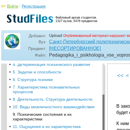
Войти
/
Регистрация
Файловый архив студентов.
1327 вузов, 5478 предметов.
•
1. Предмет психологии
Upload
Добавил:
Опубликованный материал нарушает в
•
2. Психологические школы: классические и
Санкт-Петербургский политехническ
Вуз:
современные
[НЕСОРТИРОВАННОЕ]
Предмет:
•
3. Методы научных психологических
Pedagogika_i_psikhologia_vse_vopro
Файл:
исследований
•
4. Детерминация психического развития
•
5. Задатки и способности
<<
<
•
6. Структура психики
•
7. Характеристика познавательных
процессов
•
8. Деятельность. Структура деятельности.
В зак
•
10. Виды межличностного взаимодействия
будет
9. Психические состояния и их
характеристики
К ним
•
11. Ощущения и их характеристика
лично