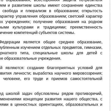
ием и развитием школы имеют сохранение единства
а; свобода и плюрализм в образовании; открытость
арактер управления образованием; светский характер
ых учреждениях; получение образования на родном
ными культурами и традициями; преемственность
ичение компетенций субъектов системы.
Федерации является общее среднее образование,
убленным изучением отдельных предметов, гимназии,
ернатного типа, специальные школы для детей с
ые образовательные учреждения.
й являются: создание благоприятных условий для
звития личности; выработка научного мировоззрения;
 человеке, его труде и приемов самостоятельной
д школой задач обусловлены рядом противоречий,
зменениями концепции развития нашего общества, с
ями в ценностных ориентациях, образовательных и