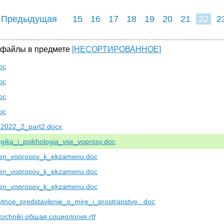
 Предыдущая
15
16
17
18
19
20
21
22
2
30
31
32
 файлы в предмете
[НЕСОРТИРОВАННОЕ]
oc
oc
oc
oc
_2022_2_part2.docx
gika_i_psikhologia_vse_voprosy.doc
en_voprosov_k_ekzamenu.doc
en_voprosov_k_ekzamenu.doc
en_voprosov_k_ekzamenu.doc
tnoe_predstavlenie_o_mire_i_prostranstve...doc
tochniki общая социология.rtf