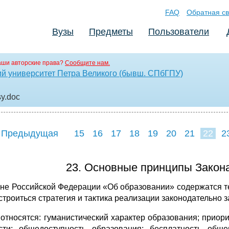
FAQ
Обратная св
Вузы
Предметы
Пользователи
аши авторские права?
Сообщите нам.
ий университет Петра Великого (бывш. СПбГПУ)
sy
.doc
 Предыдущая
15
16
17
18
19
20
21
22
2
30
31
32
23. Основные принципы Закон
оне Российской Федерации «Об образовании» содержатся т
 строиться стратегия и тактика реализации законодательно 
 относятся: гуманистический характер образования; приор
сти; общедоступность образования; бесплатность обще