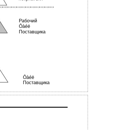
Рабочий
Ôàéë
Поставщика
Ôàéë
Поставщика