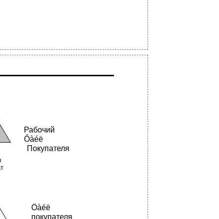
Рабочий
Ôàéë
Покупателя
ы
ат
Ôàéë
покупателя