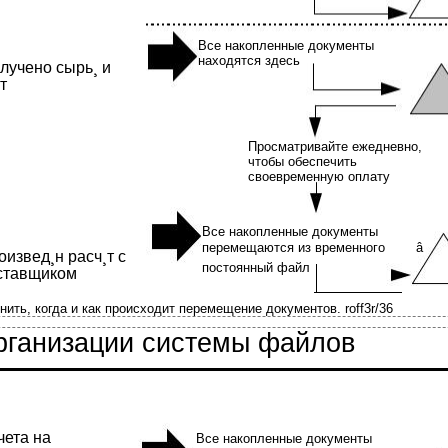
Все накопленные документы
находятся здесь
лучено сырь¸ и
т
Просматривайте ежедневно,
чтобы обеспечить
своевременную оплату
Все накопленные документы
перемещаются из временного
â
оизвед¸н расч¸т с
постоянный файл
ставщиком
ить, когда и как происходит перемещение документов. roff3r/36
организации системы файлов
чета на
Все накопленные документы