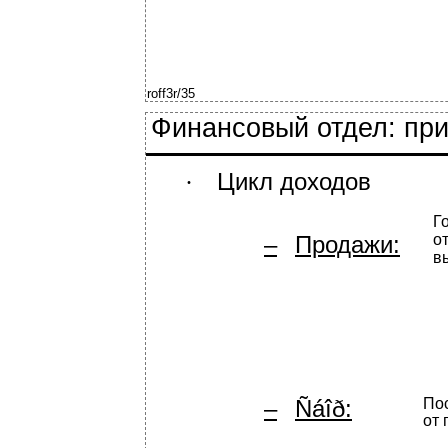
roff3r/35
Финансовый отдел: пр
Цикл доходов
∙
Г
–
Продажи:
о
в
–
Ñáîð:
По
от 