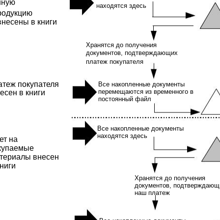
нную
находятся здесь
родукцию
внесены в книги
Хранятся до получения
документов, подтверждающих
платеж покупателя
атеж покупателя
Все накопленные документы
перемещаются из временного в
есен в книги
постоянный файл
Все накопленные документы
находятся здесь
ет на
купаемые
териалы внесен
книги
Хранятся до получения
документов, подтверждающ
наш платеж