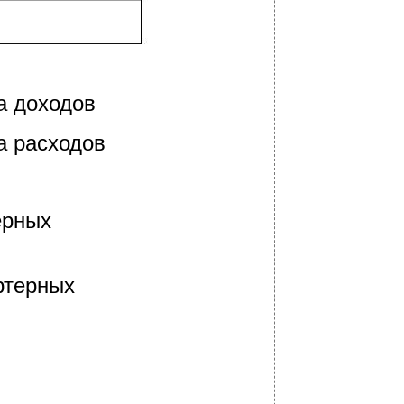
а доходов
а расходов
ерных
ртерных