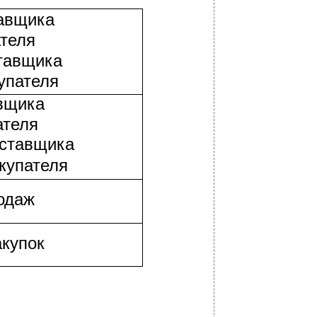
авщика
теля
тавщика
упателя
вщика
ателя
ставщика
купателя
одаж
купок