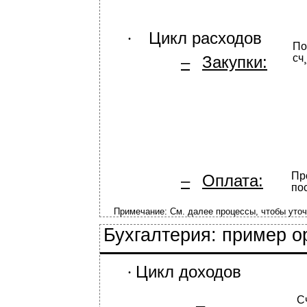
Цикл расходов
∙
По
сч¸
–
Закупки:
Пр
–
Оплата:
по
Примечание: См. далее процессы, чтобы уточн
Бухгалтерия: пример 
Цикл доходов
∙
С