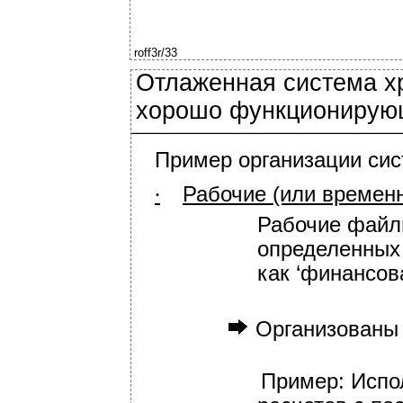
roff3r/33
Отлаженная система х
хорошо функционирую
Пример организации сис
Рабочие (или времен
∙
Рабочие файлы
определенных 
как ‘финансов
Организованы 
Пример: Испо