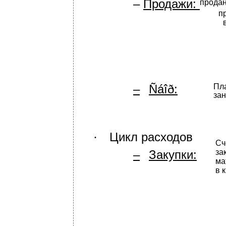
–
Продажи:
прода
п
–
Ñáîð:
Пл
зан
Цикл расходов
∙
Сч
–
Закупки:
за
ма
в 