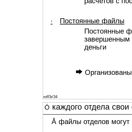
расчетов с по
Постоянные файлы
∙
Постоянные ф
завершенным о
деньги
Организованы
roff3r/34
каждого отдела свои
Ó
Â
файлы отделов могут 