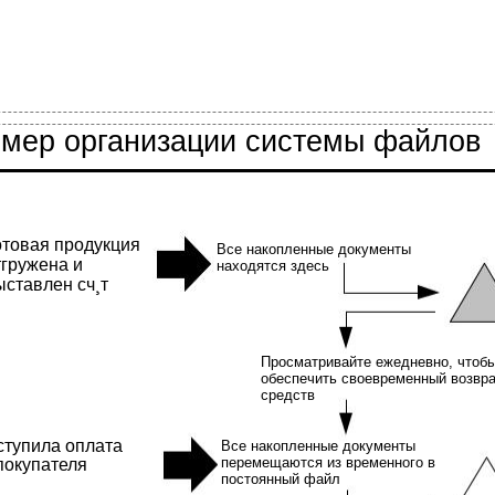
имер организации системы файлов
отовая продукция
Все накопленные документы
тгружена и
находятся здесь
ыставлен сч¸т
Просматривайте ежедневно, чтоб
обеспечить своевременный возвр
средств
ступила оплата
Все накопленные документы
перемещаются из временного в
покупателя
постоянный файл