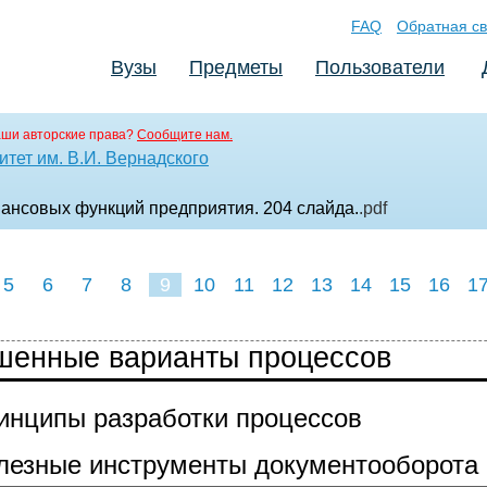
FAQ
Обратная св
Вузы
Предметы
Пользователи
аши авторские права?
Сообщите нам.
тет им. В.И. Вернадского
инансовых функций предприятия. 204 слайда.
.pdf
5
6
7
8
9
10
11
12
13
14
15
16
1
чшенные варианты процессов
ринципы разработки процессов
олезные инструменты документооборота