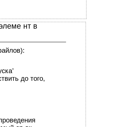
элеме нт в
айлов):
ска’
твить до того,
проведения