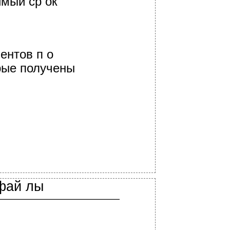
имый ср ок
ентов п о
рые получены
 фай лы