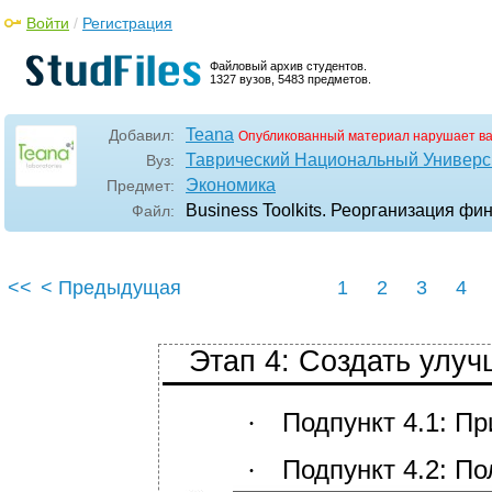
Войти
/
Регистрация
Файловый архив студентов.
1327 вузов, 5483 предметов.
Teana
Добавил:
Опубликованный материал нарушает в
Таврический Национальный Универси
Вуз:
Экономика
Предмет:
Business Toolkits. Реорганизация ф
Файл:
<<
< Предыдущая
1
2
3
4
Этап 4: Создать улу
Подпункт 4.1: П
∙
Подпункт 4.2: П
∙