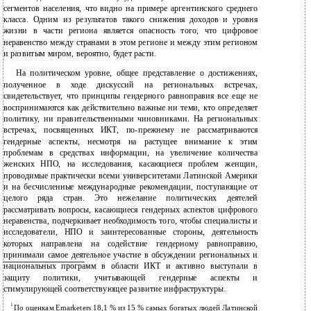
сегментов населения, что видно на примере аргентинского среднего
класса. Одним из результатов такого снижения доходов и уровня
жизни в части региона является опасность того, что цифровое
неравенство между странами в этом регионе и между этим регионом
и развитым миром, вероятно, будет расти.
На политическом уровне, общее представление о достижениях,
полученное в ходе дискуссий на региональных встречах,
свидетельствует, что принципы гендерного равноправия все еще не
воспринимаются как действительно важные ни теми, кто определяет
политику, ни правительственными чиновниками. На региональных
встречах, посвященных ИКТ, по-прежнему не рассматриваются
гендерные аспекты, несмотря на растущее внимание к этим
проблемам в средствах информации, на увеличение количества
женских НПО, на исследования, касающиеся проблем женщин,
проводимые практически всеми университетами Латинской Америки
и на бесчисленные международные рекомендации, поступающие от
целого ряда стран. Это нежелание политических деятелей
рассматривать вопросы, касающиеся гендерных аспектов цифрового
неравенства, подчеркивает необходимость того, чтобы специалисты и
исследователи, НПО и заинтересованные стороны, деятельность
которых направлена на содействие гендерному равноправию,
принимали самое деятельное участие в обсуждении региональных и
национальных программ в области ИКТ и активно выступали в
защиту политики, учитывающей гендерные аспекты и
стимулирующей соответствующее развитие инфраструктуры.
1
По оценкам Emarketers 18,1 % из 15 % самых богатых людей Латинской