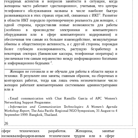
гендерных аспектов и вопросов занятости в ситуации, когда
женщины часто работают «дистанционно», учитывая, что центры
телефонного обслуживания названы в числе наиболее быстро
1
развивающихся в этих странах отраслей, связанных с ИКТ
. Развитие
в области ИКТ породило противоречивую реальность для женщин, с
одной стороны, предоставляя новые возможности для работы
(особенно в производстве электроники и компьютерного
оборудования или в сфере компьютерного кодирования) и
обеспечивая тем самым их большее взаимодействие, межкультурные
обмены и общественную активность, а с другой стороны, порождая
более глубокую изолированность, растущую безработицу в
некоторых секторах (банковские кассиры, телефонные операторы) и
увеличивая тем самым неравенство между информационно богатыми
2
и информационно бедными
.
Женщин не готовили и не обучали для работы в области науки и
техники. В результате они заняты, главным образом, на сборочных и
конторских работах, тогда как лишь очень незначительное число
женщин работают компьютерными системными администраторами
или в
Email communication with Chat Ramillo Garcia of APC Women’s
1
Networking Support Programme.
Information and Communication Technologies: A Women’s Agenda
2
Workshop Report
, The Asia Pacific Regional NGO Symposium, 31 August to 4
September 1999. Bangkok, Thailand.
26
сфере технических разработок. Женщины, занятые
низкоквалифицированным техническим трудом или в сфере