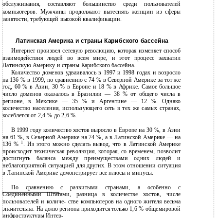
обслуживания, составляют большинство среди пользователей
компьютеров. Мужчины продолжают вытеснять женщин из сферы
занятости, требующей высокой квалификации.
Латинская Америка и страны Карибского бассейна
Интернет произвел сетевую революцию, которая изменяет способ
взаимодействия людей во всем мире, и этот процесс захватил
Латинскую Америку и страны Карибского бассейна.
Количество доменов удваивалось в 1997 и 1998 годах и возросло
на 136 % в 1999, по сравнению с 74 % в Северной Америке за тот же
год, 60 % в Азии, 30 % в Европе и 18 % в Африке. Самое большое
число доменов оказалось в Бразилии — 38 % от общего числа в
регионе, в Мексике — 35 % и Аргентине — 12 %. Однако
количество населения, использующего сеть в тех же самых странах,
колеблется от 2,4 % до 2,6 %.
В 1999 году количество хостов выросло в Европе на 30 %, в Азии
на 61 %, в Северной Америке на 74 %, а в Латинской Америке — на
1
136 %
. Из этого можно сделать вывод, что в Латинской Америке
происходит техническая революция, которая, со временем, позволит
достигнуть баланса между преимуществами одних людей и
неблагоприятной ситуацией для других. В этом отношении ситуация
в Латинской Америке демонстрирует все плюсы и минусы.
По сравнению с развитыми странами, а особенно с
Соединенными Штатами, разница в количестве хостов, числе
пользователей и количе- стве компьютеров на одного жителя весьма
значительна. На долю региона приходится только 1,6 % общемировой
инфраструктуры Интер-