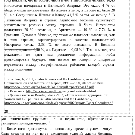
года показала, что из общего числа в 407,1 миллионов человек, 16,45
миллионов находились в Латинской Америке. Это около 4 % от
общего числа пользователей Интернета в мире, в Европе их было 28
2
%, а в Соединенных Штатах и Канаде 41,5 % за тот же период
. В
Латинской Америке и странах Карибского бассейна существуют
значительные различия между странами. В Чили Интернетом
пользуются 20 % населения, в Аргентине — 10 % и 7,74 % в
Бразилии. Однако в Мексике, где такая же плотность населения, как
в этих странах, зарегистрировано в качестве пользователей
Интернета только 3,38 % от всего населения. В Боливии
3
зарегистрировано 0,36 %, а в Парагвае — 0,98 %
. Тем не менее, эти
показатели не дают нам достаточно информации, чтобы
прогнозировать будущее: они ничего не говорят о цифровом
неравенстве между географическими районами каждой страны,
между поколения-
Callaos, N, 2001, «Latin America and the Caribbean», in World
1
Communication and Information Report,
1999—2000, UNESCO: Paris,
http://www.unesco.org/webworld/wcir/en/pdf report/chap17.pdf
Источник:
http://nua.ie/survey/how
many online/index/htm1
2
Данные взяты из Bonder, Gloria 2002, «From access to appropriation:
3
Women and ICT policies in Latin America and the Caribbean»,
http://www.un.org/womenwatch/daw/egm/ict2002/reports/Paper-Gbonder.pdf
28
ми, этническими группами или о неравенстве, обусловленном
1
гендерной принадлежностью
.
Более того, достигнутые к настоящему времени успехи могут
быть сведены на нет из-за ухудшения условий жизни больших