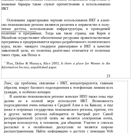
языковые барьеры также служат препятствиями к использованию
ИКТ.
Основными характерными чертами использования ИКТ в азиат-
ско-тихоокеанском регионе являются различия и неравенство в полу-
чении доступа, использовании инфраструктуры, в проводимой
политике и программах. Тогда как такие страны, как Корея и
Малайзия осуществляют обеспеченные ресурсами правительственные
программы и придерживаются хорошо разработанного политического
курса, вклю- чающего гендерное равноправие в ИКТ в качестве
заявленной цели, их политика разительно отличается от политики
таких стран, как Непал и
1
Plou, Dafine & Munuya, Alice 2003,
Is there a place for Women in the
Information Society
, unpublished paper.
23
Лаос, где проблемы, связанные с ИКТ, концентрируются, главным
образом, вокруг базового подсоединения к телефонным линиям всех
граждан, и особенно женщин.
В азиатско-тихоокеанском регионе женские НПО также пока еще
далеко не в полной мере используют ИКТ. Возможность
подсоединения очень невысока в Средней Азии и на Кавказе, и еще
ниже в островных государствах тихоокеанского региона, притом, что
в других частях региона наблюдается ее быстрый рост. Самой
распространенной услугой опять же является электронная почта,
которая используется, в основном, для общения. Участие в списках
рассылки и в онлайновых дискуссиях не является широко
распространенным. Найти информацию о доступе с помощью Web