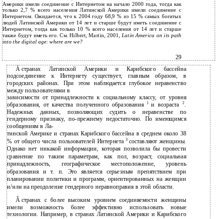
Америки имели соединение с Интернетом на начало 2000 года, тогда как
только 2,7 % всего населения Латинской Америки имели соединение с
Интернетом. Ожидается, что к 2004 году 68,9 % из 15 % самых богатых
людей Латинской Америки от 14 лет и старше будут иметь соединение с
Интернетом, тогда как только 10 % всего населения от 14 лет и старше
также будут иметь его. См. Hilbert, Martin, 2001,
Latin America on its path
into the digital age: where are we?
29
Â
странах Латинской Америки и Карибского бассейна
подсоединение к Интернету существует, главным образом, в
городских районах. При этом наблюдается глубокое неравенство
между пользователями в
зависимости от принадлежности к социальному классу, от уровня
1
2
образования, от качества полученного образования
и возраста
.
Надежных данных, позволяющих судить о неравенстве по
гендерному признаку, по-прежнему недостаточно. По имеющимся
сообщениям в Ла-
тинской Америке и странах Карибского бассейна в среднем около 38
3
% от общего числа пользователей Интернета
составляют женщины.
Однако нет никакой информации, которая позволила бы провести
сравнение по таким параметрам, как пол, возраст, социальная
принадлежность, географическое местоположение, уровень
образования и т. п. Это является серьезным препятствием при
планировании политики и программ, ориентированных на женщин
и/или на преодоление гендерного неравноправия в этой области.
Â
странах с более высоким уровнем соединяемости женщины
имели возможность более эффективно использовать новые
технологии. Например, в странах Латинской Америки и Карибского