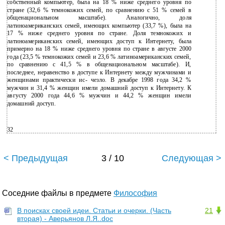
собственный компьютер, была на 18 % ниже среднего уровня по
стране (32,6 % темнокожих семей, по сравнению с 51 % семей в
общенациональном масштабе). Аналогично, доля
латиноамериканских семей, имеющих компьютер (33,7 %), была на
17 % ниже среднего уровня по стране. Доля темнокожих и
латиноамериканских семей, имеющих доступ к Интернету, была
примерно на 18 % ниже среднего уровня по стране в августе 2000
года (23,5 % темнокожих семей и 23,6 % латиноамериканских семей,
по сравнению с 41,5 % в общенациональном масштабе). И,
последнее, неравенство в доступе к Интернету между мужчинами и
женщинами практически ис- чезло. В декабре 1998 года 34,2 %
мужчин и 31,4 % женщин имели домашний доступ к Интернету. К
августу 2000 года 44,6 % мужчин и 44,2 % женщин имели
домашний доступ.
32
< Предыдущая
3 / 10
Следующая >
Соседние файлы в предмете
Философия
В поисках своей идеи. Статьи и очерки. (Часть
21
вторая) - Аверьянов Л.Я..doc