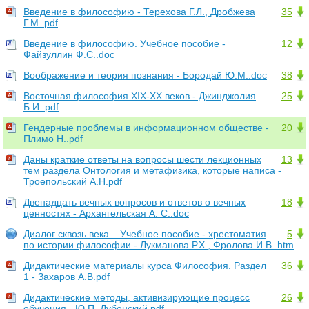
Введение в философию - Терехова Г.Л., Дробжева
35
Г.М..pdf
Введение в философию. Учебное пособие -
12
Файзуллин Ф.C..doc
Воображение и теория познания - Бородай Ю.М..doc
38
Восточная философия XIX-XX веков - Джинджолия
25
Б.И..pdf
Гендерные проблемы в информационном обществе -
20
Плимо Н..pdf
Даны краткие ответы на вопросы шести лекционных
13
тем раздела Онтология и метафизика, которые написа -
Троепольский А.Н.pdf
Двенадцать вечных вопросов и ответов о вечных
18
ценностях - Архангельская А. С..doc
Диалог сквозь века... Учебное пособие - хрестоматия
5
по истории философии - Лукманова Р.Х., Фролова И.В..htm
Дидактические материалы курса Философия. Раздел
36
1 - Захаров А.В.pdf
Дидактические методы, активизирующие процесс
26
обучения - Ю.П. Дубенский.pdf