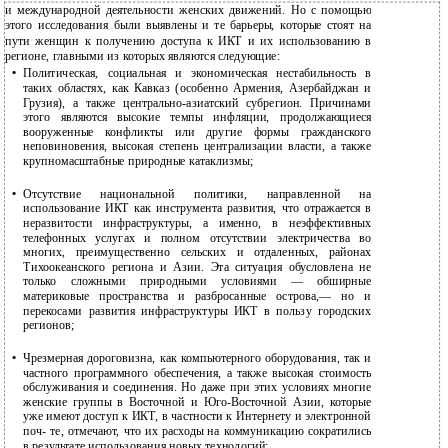
и международной деятельности женских движений. Но с помощью
этого исследования были выявлены и те барьеры, которые стоят на
пути женщин к получению доступа к ИКТ и их использованию в
регионе, главными из которых являются следующие:
•
Политическая, социальная и экономическая нестабильность в
таких областях, как Кавказ (особенно Армения, Азербайджан и
Грузия), а также
центрально-азиатский субрегион. Причинами
этого являются высокие темпы инфляции, продолжающиеся
вооруженные конфликты или другие формы гражданского
неповиновения, высокая степень централизации власти, а также
крупномасштабные природные катаклизмы;
•
Отсутствие национальной политики, направленной на
использование ИКТ как инструмента развития, что отражается в
неразвитости инфраструктуры, а именно, в неэффективных
телефонных услугах и полном отсутствии электричества во
многих, преимущественно сельских и отдаленных, районах
Тихоокеанского региона и Азии. Эта ситуация обусловлена не
только сложными природными условиями — обширные
материковые пространства и разбросанные острова,— но и
перекосами развития инфраструктуры ИКТ в пользу городских
регионов;
•
Чрезмерная дороговизна, как компьютерного оборудования, так и
частного программного обеспечения, а также высокая стоимость
обслуживания и соединения. Но даже при этих условиях многие
женские группы в Восточной и
Юго-Восточной Азии, которые
уже имеют доступ к ИКТ, в частности к Интернету и электронной
поч- те, отмечают, что их расходы на коммуникацию сократились
в результате использования новых технологий;