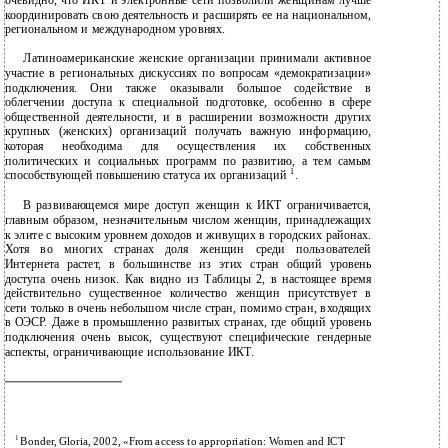
очевидно, что ИКТ и электронные сети позволили женщинам лучше
координировать свою деятельность и расширять ее на национальном,
региональном и международном уровнях.
Латиноамериканские женские организации принимали активное
участие в региональных дискуссиях по вопросам «демократизации»
подключения. Они также оказывали большое содействие в
облегчении доступа к специальной подготовке, особенно в сфере
общественной деятельности, и в расширении возможности других
крупных (женских) организаций получать важную информацию,
которая необходима для осуществления их собственных
политических и социальных программ по развитию, а тем самым
1
способствующей повышению статуса их организаций
.
В развивающемся мире доступ женщин к ИКТ ограничивается,
главным образом, незначительным числом женщин, принадлежащих
к элите с высоким уровнем доходов и живущих в городских районах.
Хотя во многих странах доля женщин среди пользователей
Интернета растет, в большинстве из этих стран общий уровень
доступа очень низок. Как видно из Таблицы 2, в настоящее время
действительно существенное количество женщин присутствует в
сети только в очень небольшом числе стран, помимо стран, входящих
в ОЭСР. Даже в промышленно развитых странах, где общий уровень
подключения очень высок, существуют специфические гендерные
аспекты, ограничивающие использование ИКТ.
1
Bonder, Gloria, 2002, «From access to appropriation: Women and ICT