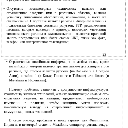
•
Отсутствие компьютерных технических навыков или
ограниченное владение ими в различных областях, включая
установку аппаратного обеспечения, приложений, а также их
обслуживание. Отсутствие навыков работы в Интернете и умения
пользоваться базовыми сетевыми услугами, FTP, рассылочными
листами, которые приводят, к примеру, некоторых жительниц
тихоокеанского региона в замешательство и являются причиной
явного предпочтения ими более старых ИКТ, таких как факс,
телефон или интерактивное телевидение;
25
•
Ограниченная онлайновая информация на любом языке, кроме
английского, который является третьим языком для женщин этого
региона, где вторым является русский (на Кавказе и в Средней
Азии), китайский (в Китае, Гонконге и Тайване) или бахаса (в
Малайзии и Индонезии).
Поэтому проблемы, связанные с доступностью инфраструктуры,
стоимостью, знанием технологий, а также возникающие из-за много-
численных нагрузок на женщин, предполагают необходимость
изменений в политике, чтобы женщины могли извлекать
максимальную выгоду из современных информационных и
коммуникационных технологий.
В свою очередь, проблемы в таких странах, как Филиппины,
Индия и, в некоторой степени, Малайзия, сконцентрированы вокруг