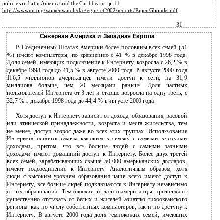
policies in Latin America and the Caribbean», p. 11.
http://www.un.org/womenwatch/dae/egm/ict2002/reports/Paper-Gbonder.pdf
31
Северная Америка и Западная Европа
В Соединенных Штатах Америки более половины всех семей (51
%) имеют компьютеры, по сравнению с 41 % в декабре 1998 года.
Доля семей, имеющих подключение к Интернету, возросла с 26,2 % в
декабре 1998 года до 41,5 % в августе 2000 года. В августе 2000 года
116,5 миллионов американцев имели доступ к сети, на 31,9
миллиона больше, чем 20 месяцами раньше. Доля частных
пользователей Интернета от 3 лет и старше возросла на одну треть, с
32,7 % в декабре 1998 года до 44,4 % в августе 2000 года.
Хотя доступ к Интернету зависит от дохода, образования, расовой
или этнической принадлежности, возраста и места жительства, тем
не менее, доступ возрос даже во всех этих группах. Использование
Интернета остается самым высоким в семьях с самыми высокими
доходами, притом, что все больше людей с самыми разными
доходами имеют домашний доступ к Интернету. Более двух третей
всех семей, зарабатывающих свыше 50 000 американских долларов,
имеют подсоединение к Интернету. Аналогичным образом, хотя
люди с высоким уровнем образования чаще всего имеют доступ к
Интернету, все больше людей подключаются к Интернету независимо
от их образования. Темнокожие и латиноамериканцы продолжают
существенно отставать от белых и жителей азиатско-тихоокеанского
региона, как по числу собственных компьютеров, так и по доступу к
Интернету. В августе 2000 года доля темнокожих семей, имеющих