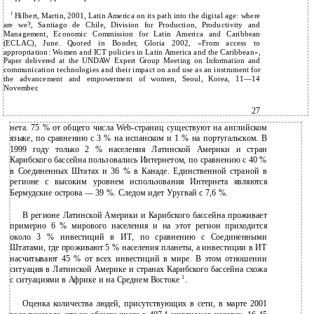
1
Hilbert, Martin, 2001, Latin America on its path into the digital age: where
are we?, Santiago de Chile, Division for Production, Productivity and
Management, Economic Commission for Latin America and Caribbean
(ECLAC), June. Quoted in Bonder, Gloria 2002, «From access to
appropriation: Women and ICT policies in Latin America and the Caribbean»,
Paper delivered at the UNDAW Expert Group Meeting on Information and
communication technologies and their impact on and use as an instrument for
the advancement and empowerment of women, Seoul, Korea, 11—14
November.
27
нета. 75 % от общего числа Web-страниц существуют на английском
языке, по сравнению с 3 % на испанском и 1 % на португальском. В
1999 году только 2 % населения Латинской Америки и стран
Карибского бассейна пользовались Интернетом, по сравнению с 40 %
в Соединенных Штатах и 36 % в Канаде. Единственной страной в
регионе с высоким уровнем использования Интернета являются
Бермудские острова — 39 %. Следом идет Уругвай с 7,6 %.
В регионе Латинской Америки и Карибского бассейна проживает
примерно 6 % мирового населения и на этот регион приходится
около 3 % инвестиций в ИТ, по сравнению с Соединенными
Штатами, где проживают 5 % населения планеты, а инвестиции в ИТ
насчитывают 45 % от всех инвестиций в мире. В этом отношении
ситуация в Латинской Америке и странах Карибского бассейна схожа
1
с ситуациями в Африке и на Среднем Востоке
.
Оценка количества людей, присутствующих в сети, в марте 2001