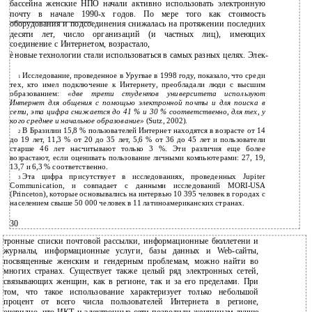
бассейна женские НПО начали активно использовать электронную
почту в начале
1990-х годов. По мере того как стоимость
оборудования и подсоединения снижалась на протяжении последних
десяти лет, число организаций (и частных лиц), имеющих
соединение с Интернетом, возрастало,
è
новые технологии стали использоваться в самых разных целях. Элек-
Исследование, проведенное в Уругвае в 1998 году, показало, что среди
1
тех, кто имел подключение к Интернету, преобладали люди с высшим
образованием:
«две трети студентов университета используют
Интернет для общения с помощью электронной почты и для поиска в
сети, эта цифра снижается до 41 % и 30 % соответственно, для тех, у
кого среднее и начальное образование»
(Sutz, 2002).
В Бразилии 15,8 % пользователей Интернет находятся в возрасте от 14
2
до 19 лет, 11,3 % от 20 до 35 лет, 5,6 % от 36 до 45 лет и пользователи
старше 46 лет насчитывают только 3 %. Эти различия еще более
возрастают, если оценивать пользование личными компьютерами: 27, 19,
13,7 и 6,3 % соответственно.
Эта цифра присутствует в исследованиях, проведенных Jupiter
3
Communication, и совпадает с данными исследований
MORI-USA
(Princeton), которые основывались на интервью 10 395 человек в городах с
населением свыше 50 000 человек в 11 латиноамериканских странах.
30
тронные списки почтовой рассылки, информационные бюллетени и
журналы, информационные услуги, базы данных и Web-сайты,
посвященные женским и гендерным проблемам, можно найти во
многих странах. Существует также целый ряд электронных сетей,
связывающих женщин, как в регионе, так и за его пределами. При
том, что такое использование характеризует только небольшой
процент от всего числа пользователей Интернета в регионе,