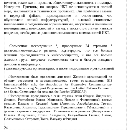
нелегко, также как и проявить общественную активность с помощью
Интернета. Причины, по которым ИКТ не используются в полной
мере, заключаются в технических проблемах. Эти проблемы связаны
с передачей файлов, подсоединением и отключением, что
обусловлено плохой инфраструктурой, с высокой стоимостью
пользования и бюджетными ограничениями, отсутствием понимания
потенциальных возможностей и выгод, а также отсутствием навыков
владения, необходимых для использования всех возможностей ИКТ.
1
2
Совместное исследование
, проведенное 24 странами
азиатскотихоокеанского региона, подтвердило, что все больше
женщин присоединяются к киберсообществу, и что все больше
женских групп получают возможность легче и быстрее находить
доноров и информацию
î
финансирующих организациях, а также информацию о региональной
Исследование было проведено азиатской Женской организацией по
1
обмену ресурсами и координировалось тремя организациями: ISIS
International-Ma- nila, the Association for Progressive Communication-
Women’s Networking Support Programme, and the United Nations Economic
and Social Commission for Asia and the Pacific (UNESCAP).
Исследование проводилось в семи странах Азии (Индии, Индонезии,
2
Японии, Республике Корея, Монголии, Непале и Филиппинах); восьми
странах Кавказа и Средней Азии (Армении, Азербайджане, Грузии,
Казахстане, Киргизии, Таджикистане, Туркменистане и Узбекистане); и в
девяти островных государствах Тихоокеанского региона (Федеральных
Штатах Микронезии, Новой Каледонии,
Папуа-Новой Гвинеи, Самоа,
Соломоновых Островах, Тонга, Вануату и Фиджи).
24