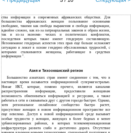
< Предыдущая
3 / 10
Следующая >
ства информации в современных африканских обществах. Для
большинства африканских женщин пользование основными
свободами, такими как свобода выражения и свобода информации,
вдвойне сложно, как из-за патриархальных законов и образа жизни,
так и из-за экономи- ческих и политических конфликтов,
последствия которых также имеют гендерную составляющую.
Непонимание гендерных аспектов этих прав еще больше осложняет
ситуацию и лежит в основе гендерно обусловленных трудностей, с
которыми сталкиваются женщины, работающие в средствах
1
информации
.
Азия и Тихоокеанский регион
Большинство азиатских стран имеют соединение с тем, что в
настоящее время называется информационной супермагистралью.
Новые ИКТ, которые, помимо прочего, являются каналами
распространения информации, предоставили женщинам
возможность обмениваться информацией и ресурсами, а также
работать в сети и связываться друг с другом гораздо быстрее. Однако,
хотя региональное онлайновое сообщество быстро растет,
присутствие женщин в новом информационном пространстве все
еще невелико. Доступ к новой информационной среде вызывает
особые трудности у женщин, живущих в более бедных и менее
урбанизированных районах, в которых телекоммуникационная
инфраструктура развита слабо и достаточно дорога. Отсутствие
навыков владения новыми технологиями, специальной подготовки и