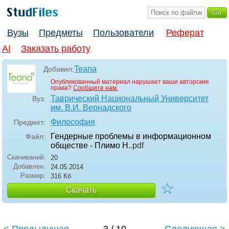
Вузы
Предметы
Пользователи
Реферат
AI
Заказать работу
Teana
Добавил:
Опубликованный материал нарушает ваши авторские
права?
Сообщите нам.
Таврический Национальный Университет
Вуз:
им. В.И. Вернадского
Философия
Предмет:
Гендерные проблемы в информационном
Файл:
обществе - Плимо Н.
.pdf
Скачиваний:
20
Добавлен:
24.05.2014
Размер:
316 Кб
☆
Скачать