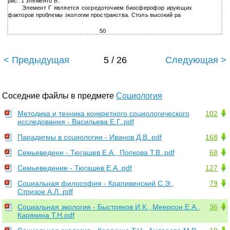
рис. 1 элементо Б.
Элемент Г является сосредоточием биосферофор ирующих
факторов проблемы экологии пространства. Столь высокий ра
50
< Предыдущая
5 / 26
Следующая >
Соседние файлы в предмете
Социология
Методика и техника конкретного социологического
102
исследования - Васильева Е.Г..pdf
Парадигмы в социологии - Иванов Д.В..pdf
168
Семьеведени - Тюгашев Е.А., Попкова Т.В..pdf
68
Семьеведение - Тюгашев Е.А..pdf
127
Социальная философия - Крапивенский С.Э.,
79
Стризое А.Л..pdf
Социальная экология - Быстряков И.К., Меерсон Е.А.,
36
Карякина Т.Н.pdf