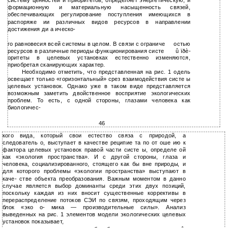
систему ценностей и приоритетов, определяет энергетическую, и
формационную и материальную насыщенность связей,
обеспечивающих регулирование поступления имеющихся в
распоряже ии различных видов ресурсов в направлении
достижения ди а ическо-
го равновесия всей системы в целом. В связи с ограниче
остью
ресурсов в различные периоды функционирования систе
û ïðè-
оритеты в целевых установках естественно изменяются,
приобретая сканирующих характер.
Необходимо отметить, что представленная на рис. 1 одель
освещает только «горизонтальный» срез взаимодействия систе ы
целевых установок. Однако уже в таком виде представляется
возможным заметить двойственное восприятие экологических
проблем. То есть, с одной стороны, глазами человека как
биологичес-
46
кого вида, который свои естество связа с природой, а
следователь о, выступает в качестве реципие та по от оше ию к
фактора целевых установок правой части систе ы, определе ой
как «экология пространства». И с другой стороны, глаза и
человека, социализированного, стоящего как бы вне природы, и
для которого проблемы «экологии пространства» выступают в
каче- стве объекта преобразования. Важным моментом в данно
случае является выбор доминанты среди этих двух позиций,
поскольку каждая из них вносит существенные коррективы в
перераспределение потоков СЭИ по связям, проходящим через
блок «эко о- мика — производительные силы». Анализ
выведенных на рис. 1 элементов модели экологических целевых
установок показывает,