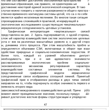
что они составляют достаточно обособленные пространстве
î-
временные образования, как правило, не ориентирова ые
à
достижение некоторой единой экологической концепции. В тако
случае можно говорить о наличии разорванности общего простра -
ственно-временного континуума системы целей, что са о по себе
является крайне негативным явлением. Во многом такая ситация
спровоцирована сложившейся практикой, игнорирующей в
экологических исследованиях существующую «вертикальную»
иерархическую соподчиненность целевых установок.
Графическая интерпретация «вертикальных» связей
представлена на рис. 2. Здесь подчеркивается, с одной стороны,
слож ый характер взаимодействия систем экологических целевых
уста о- вок на различных масштабных уровнях и, с другой сторо
ы, динамика этого процесса. При этом масштабность пробле ы
определяется объемами СЭИ, включаемых в оборот при взаи
одействии природных и социально-экономических подсистем. И
более того, каждый из уровней объективно диктует
необходимость при е е- ния адекватного значимости
рассматриваемых экологических проблем социально-
экономического механизма регулирования характера
взаимодействия составных элементов системы. На
представленной графической модели иерархически
соподчиненные связи изображены сплошной линией. Принятый
графический прие в отображении разницы в двух типах связей
направлен на то, чтобы подчеркнуть особую значимость первого и
неявность второго вида
зависимостей межуровневого взаимодействия целей. Приче
ýòîò
момент имеет принципиальное значение, поскольку предус
àò-
ривает достаточно жесткие формы структуризации и упорядоче-
47