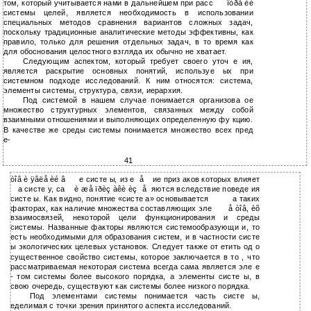
том, который учитывается нами в дальнейшем при расс
îòðå èè
системы целей, является необходимость в использовании
специальных методов сравнения вариантов сложных задач,
поскольку традиционные аналитические методы эффективны, как
правило, только для решения отдельных задач, в то время как
для обоснования целостного взгляда их обычно не хватает.
Следующим аспектом, который требует своего уточ е ия,
является раскрытие основных понятий, используе ых при
системном подходе исследований. К ним относятся: система,
элементы системы, структура, связи, иерархия.
Под системой в нашем случае понимается организова ое
множество структурных элементов, связанных между собой
взаимными отношениями и выполняющих определенную фу кцию.
В качестве же среды системы понимается множество всех пред
е-
41
òîâ è ÿâëå èé â
е систе ы, из е
å
ие приз аков которых влияет
а систе у, са
è æå ïðèç àêè èç
å
яются вследствие поведе ия
систе ы. Как видно, понятие «систе а» основывается
а таких
факторах, как наличие множества составляющих эле
å òîâ, èõ
взаимосвязей, некоторой цели функционирования и среды
системы. Названные факторы являются системообразующи и, то
есть необходимыми для образования систем, и в частности систе
ы экологических целевых установок. Следует также от етить од о
существенное свойство системы, которое заключается в то , что
рассматриваемая некоторая система всегда сама является эле е
- том системы более высокого порядка, а элементы систе ы, в
свою очередь, существуют как системы более низкого порядка.
Под элементами системы понимается часть систе ы,
еделимая с точки зрения принятого аспекта исследований.