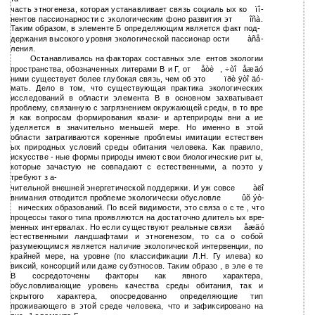
часть этногенеза, которая устанавливает связь социаль ых ко
ïî-
нентов пассионарности с экологическим фоно развития эт
îñà.
Таким образом, в элементе Б определяющим является факт под-
держания высокого уровня экологической пассионар ости
àñå-
ления.
Останавливаясь на факторах составных эле
ентов экологии
пространства, обозначенных литерами В и Г, от
åòè
, ÷òî
åæäó
ними существует более глубокая связь, чем об это
ïðè ÿòî äó-
мать. Дело в том, что существующая практика экологических
исследований в области элемента В в основном захватывает
проблему, связанную с загрязнением окружающей среды, в то вре
я как вопросам формирования квази- и артеприроды вни а ие
уделяется в значительно меньшей мере. Но именно в этой
области затрагиваются коренные проблемы имитации естествен
ых природных условий среды обитания человека. Как правило,
искусстве - ные формы природы имеют свои биологические рит ы,
которые зачастую не совпадают с естественными, а поэто у
требуют з а-
чительной внешней энергетической поддержки. И уж совсе
àëî
внимания отводится проблеме экологически обусловле
ûõ ýò-
нических образований. По всей видимости, это связа о с те , что
процессы такого типа проявляются на достаточно длитель ых вре-
менных интервалах. Но если существуют реальные связи
åæäó
естественными ландшафтами и этногенезом, то са о собой
разумеющимся является наличие экологической интервенции, по
крайней мере, на уровне (по классификации Л.Н. Гу илева) ко
виксий, консорций или даже субэтносов. Таким образо , в эле е те
В сосредоточены факторы как явного характера,
обусловливающие уровень качества среды обитания, так и
скрытого характера, опосредованно определяющие тип
проживающего в этой среде человека, что и зафиксировано на