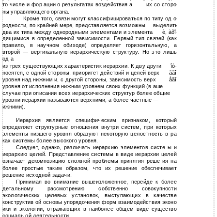
то числе и фор ации о результатах воздействия а
их со сторо-
ны управляющего органа.
Кроме того, связи могут классифицироваться по типу од о-
родности, по крайней мере, представляется возможны
выделить
два их типа между однородными элементами и элемента
è, àõî-
дящимися в определенной зависимости. Первый тип связей (как
правило, в научном обиходе) определяет горизонтальную, а
второй — вертикальную иерархическую структуру. Но это лишь
од а
из трех существующих характеристик иерархии. К дву други
îò-
носятся, с одной стороны, приоритет действий и целей верх
åãî
уровня над нижним и, с другой стороны, зависимость верх
åãî
уровня от исполнения нижним уровнем своих функций (в аше
случае при описании всех иерархических структур более общие
уровни иерархии называются верхними, а более частные —
ижними).
Иерархия является специфическим признаком, который
определяет структурные отношения внутри систем, при которых
элементы низшего уровня образуют некоторую целостность в ра
ках системы более высокого уровня.
Следует, однако, различать иерархию элементов систе ы и
иерархию целей. Представление системы в виде иерархии целей
означает декомпозицию сложной проблемы принятия реше ия на
более простые таким образом, что их решение обеспечивает
решение исходной задачи.
Принимая во внимание вышеизложенное, перейде к более
детальному рассмотрению собственно совокупности
экологических целевых установок, выступающих в качестве
конструктив ой основы упорядочения форм взаимодействия эконо
ики и экологии, отражающих в наиболее общем виде существо
социаль ой деятельности.