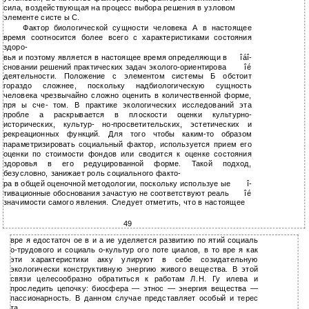
сила, воздействующая на процесс выбора решения в узловом
элементе систе ы С.
Фактор биологической сущности человека А в настоящее
время соотносится более всего с характеристиками состояния
здоро-
вья и поэтому является в настоящее время определяющи в
îáî-
сновании решений практических задач эколого-ориентирова
îé
деятельности. Положение с элементом системы Б обстоит
гораздо сложнее, поскольку надбиологическую сущность
человека чрезвычайно сложно оценить в количественной форме,
пря ы сче- том. В практике экологических исследований эта
пробле а раскрывается в плоскости оценки культурно-
исторических, культур- но-просветительских, эстетических и
рекреационных функций. Для того чтобы каким-то образом
параметризировать социальный фактор, используется прием его
оценки по стоимости фондов или сводится к оценке состояния
здоровья в его редуцированной форме. Такой подход,
безусловно, занижает роль социального факто-
ра в общей оценочной методологии, поскольку используе ые
î-
тивационные обоснования зачастую не соответствуют реаль
îé
значимости самого явления. Следует отметить, что в настоящее
49
вре я едостаточ ое в и а ие уделяется развитию по ятий социаль
о-трудового и социаль о-культур ого поте циалов, в то вре я как
эти характеристики акку улируют в себе созидательную
экологически конструктивную энергию живого вещества. В этой
связи целесообразно обратиться к работам Л.Н. Гу илева и
проследить цепочку: биосфера — этнос — энергия вещества —
пассионарность. В данном случае представляет особый и терес
та