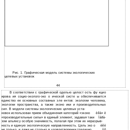
Рис. 1. Графическая модель системы экологических
целевых установок
44
В соответствии с графической оделью целост ость фу кцио
ирова ия социо-эколого-эко о ической систе ы обеспечивается
единство ее основных составных эле ентов: экологии человека,
экологии пространства, а также эконо ики и производительных
сил. В модели системы экологических целевых уста-
новок использован прием объединения категорий «эконо
èêà» è
«производительные силы» в единый элемент, задавая таки
îáðà-
зом альянсу особую значимость, полагая при этом их неразрыв-
ность и единую экологическую направленность. Цель эко о
èêè
не только, и даже не столько в удовлетворении традицио
ûõ