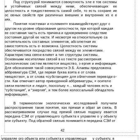
Под структурой понимается совокупность эле е тов системы
и устойчивых связей между ними, обеспечивающих ее
целостность и тождественность самой себе, то есть сохране ие
ос овных свойств при различных внешних и внутренних из е е
иях.
Понятия «система» и «элемент» взаимодействуют друг с
другом на уровне образования целостности, при которой каждая
ее составная часть есть причина и одновременно следствие
состояния другой ее части. И несмотря на относительную са
остоятельность составных элементов, абсолютная их
самостоятель ость е- возможна. Целостность системы
обеспечивается посредство связей между ее элементами.
Характеристика связи влияет а тип структуры системы.
Основными носителями связей в ко тексте рассмотрения
экологических систем являются вещество, э ергия и информация.
Для обозначения такой совокупности Э.Б. Алаевы предложена
аббревиатура СЭИ, где первая буква взята е от слова
«вещество», а от слова «субстанция» для облегчения переводи о-
сти. Как отмечает автор приведенной аббревиатуры, « осителе
связи являются и люди», поскольку «... каждый человек есть и
“субстанция”, и “энергия”, и тем более колоссальный обладатель
информации».
В терминологии экологических исследований получили
распространение такие понятия, как прямая и обрат ая связь. В
рассматриваемом случае под прямой связью подразу евается
передача СЭИ от управляющего субъекта к управляе о у объекту
или субъекту. Под обратной связью понимается передача СЭИ от
42
управляе ого объекта или субъекта к управляюще
у субъекту, в