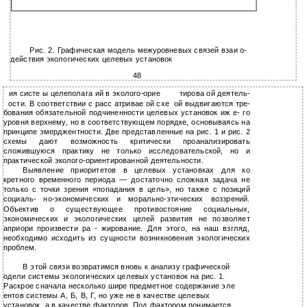
Рис. 2. Графическая модель межуровневых связей взаи о-
действия экологических целевых установок
48
ия систе ы целеполага ий в эколого-орие
тирова ой деятель-
ости. В соответствии с расс атривае ой схе
ой выдвигаются тре-
бования обязательной подчиненности целевых установок иж е- го
уровня верхнему, но в соответствующем порядке, основываясь на
принципе эмерджентности. Две представленные на рис. 1 и рис. 2
схемы дают возможность критически проанализировать
сложившуюся практику не только исследовательской, но и
практической эколого-ориентированной деятельности.
Выявление приоритетов в целевых установках для ко
кретного временного периода — достаточно сложная задача не
только с точки зрения «попадания в цель», но также с позиций
социаль- но-экономических и морально-этических воззрений.
Объектив о существующее противостояние социальных,
экономических и экологических целей развития не позволяет
априори произвести ра - жирование. Для этого, на наш взгляд,
необходимо исходить из сущности возникновения экологических
проблем.
В этой связи возвратимся вновь к анализу графической
одели системы экологических целевых установок на рис. 1.
Раскрое сначала несколько шире предметное содержание эле
ентов системы А, Б, В, Г, но уже не в качестве целевых
установок, а в качестве факторов. Под фактором понимается