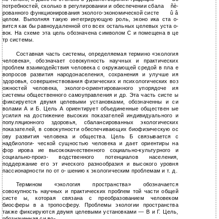
потребностей, сколько в регулировании и обеспечении сбала
ñè-
рованного функционирования эколого-экономической систе
û â
целом. Выполняя такую интегрирующую роль, эконо ика ста о-
вится как бы равноудаленной ото всех остальных целевых уста о-
вок. На схеме эта цель обозначена символом С и помещена в це
тр системы.
Составная часть системы, определяемая термино «экология
человека», обозначает совокупность научных и практических
проблем взаимодействия человека с окружающей средой в пла е
вопросов развития народонаселения, сохранения и улучше ия
здоровья, совершенствования физических и психологических воз
ожностей человека, эколого-ориентированного упорядоче ия
системы общественного самоуправления и др. Эта часть систе ы
фиксируется двумя целевыми установками, обозначенны и си
волами А и Б. Цель А ориентирует объединенные обществен ые
усилия на достижение высоких показателей индивидуального и
популяционного здоровья, сбалансированных экологических
показателей, в совокупности обеспечивающих биофизическую ос
ову развития человека и общества. Цель Б связывается с
надбиологи- ческой сущностью человека и дает ориентиры на
фор ирова ие высококачественного социально-культурного и
социально-произ- водственного потенциалов населения,
поддержание его эт ического разнообразия и высокого уровня
пассионарности по от о- шению к экологическим проблемам и т. д.
Термином «экология пространства» обозначается
совокупность научных и практических проблем той части общей
систе ы, которая связана с преобразованием человеком
биосферы в а тропосферу. Проблемы экологии пространства
также фиксируются двумя целевыми установками — В и Г. Цель,
обозначенная си во-