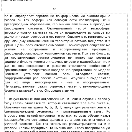
45
ло В, определяет аправле ие по фор ирова ию эколого-ори- е
тирова ой тех осферы как совокуп ости квазиприрод ых и
артеприродных образований, гар онично вписанных в природ ые
биосферные системы. Отличительной чертой техносферы
высокого уровня качества является поддержание используе ых
экологи- ческих ресурсов в состоянии, близком к естественно у, е
арушающему сложившихся на территории потоков вещества и э
ергии. Цель, обозначенная символом Г, ориентирует обществе ые
усилия на сохранение и воспроизводство природных,
биосфероформирующих компонентов системы. При это биосфер
ая составляющая рассматривается не только как резерват
видового флористического и фаунистического разнообразия, но и
как ос ова сохранения и развития этнических особенностей
проживающих на территории народов. На представленной модели
целевых установок важная роль отводится связям,
поддерживающи рав овесие системы. Укрупненно выделяются
два их вида: непосредстве - ные и опосредованные.
Непосредственные связи отражают есте- ственно-природные
формы взаимодействия. Опосредова ые же
— искусственные или антропогенные. В нашем случае к перво у
типу связей относятся те, которые связывают эле енты систе ы,
обозначенные литерами А, Б, В, Г, минуя центральный эле е т,
символизирующий экономику и производительные силы. Ко
второму типу связей относятся те из них, которые обеспечивают
взаимодействие составных целевых установок систе ы через ее
узловой элемент. Так как экономика рассматривается на и в
экологи- ческой парадигме, то именно она, через восприни ае ую