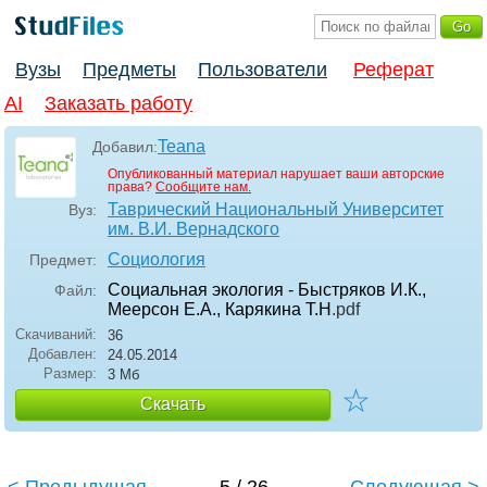
Вузы
Предметы
Пользователи
Реферат
AI
Заказать работу
Teana
Добавил:
Опубликованный материал нарушает ваши авторские
права?
Сообщите нам.
Таврический Национальный Университет
Вуз:
им. В.И. Вернадского
Социология
Предмет:
Социальная экология - Быстряков И.К.,
Файл:
Меерсон Е.А., Карякина Т.Н
.pdf
Скачиваний:
36
Добавлен:
24.05.2014
Размер:
3 Мб
☆
Скачать