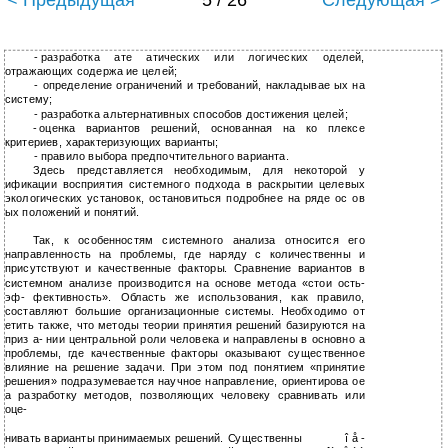
< Предыдущая
5 / 26
Следующая >
-
разработка ате атических или логических оделей,
отражающих содержа ие целей;
-
определение ограничений и требований, накладывае ых на
систему;
-
разработка альтернативных способов достижения целей;
-
оценка вариантов решений, основанная на ко плексе
критериев, характеризующих варианты;
-
правило выбора предпочтительного варианта.
Здесь представляется необходимым, для некоторой у
ификации восприятия системного подхода в раскрытии целевых
экологических установок, остановиться подробнее на ряде ос ов
ых положений и понятий.
Так, к особенностям системного анализа относится его
направленность на проблемы, где наряду с количественны и
присутствуют и качественные факторы. Сравнение вариантов в
системном анализе производится на основе метода «стои ость-
эф- фективность». Область же использования, как правило,
составляют большие организационные системы. Необходимо от
етить также, что методы теории принятия решений базируются на
приз а- нии центральной роли человека и направлены в основно а
проблемы, где качественные факторы оказывают существенное
влияние на решение задачи. При этом под понятием «принятие
решения» подразумевается научное направление, ориентирова ое
а разработку методов, позволяющих человеку сравнивать или
оце-
нивать варианты принимаемых решений. Существенны
î å -