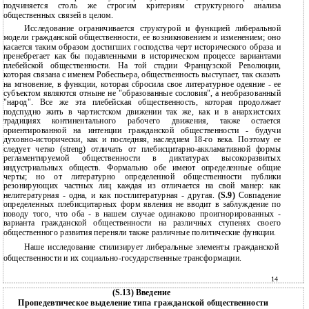
подчиняется столь же строгим критериям структурного анализа
общественных связей в целом.
Исследование ограничивается структурой и функцией либеральной
модели гражданской общественности, ее возникновением и изменением; оно
касается таким образом достигших господства черт исторического образа и
пренебрегает как бы подавленными в историческом процессе вариантами
плебейской общественности. На той стадии Французской Революции,
которая связана с именем Робеспьера, общественность выступает, так сказать
на мгновение, в функции, которая сбросила свое литературное одеяние - ее
субъектом являются отныне не "образованные сословия", а необразованный
"народ". Все же эта плебейская общественность, которая продолжает
подспудно жить в чартистском движении так же, как и в анархистских
традициях континентального рабочего движения, также остается
ориентированной на интенции гражданской общественности - будучи
духовно-исторически, как и последняя, наследием 18-го века. Поэтому ее
следует четко (streng) отличать от плебисцитарно-аккламативной формы
регламентируемой общественности в диктатурах высокоразвитых
индустриальных обществ. Формально обе имеют определенные общие
черты; но от литературно определенной общественности публики
резонирующих частных лиц каждая из отличается на свой манер: как
нелитературная - одна, и как постлитературная - другая.
(S.9)
Совпадение
определенных плебисцитарных форм явления не вводит в заблуждение по
поводу того, что оба - в нашем случае одинаково проигнорированных -
варианта гражданской общественности на различных ступенях своего
общественного развития переняли также различные политические функции.
Наше исследование стилизирует либеральные элементы гражданской
общественности и их социально-государственные трансформации.
14
(S.13) Введение
Пропедевтическое выделение типа гражданской общественности