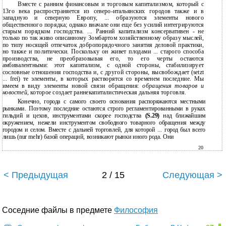
Вместе с ранним финансовым и торговым капитализмом, который с
13го века распространяется из северо-итальянских городов также и в
западную и северную Европу, ... образуются элементы нового
общественного порядка; однако вначале они еще без усилий интегрируются
старым порядком господства. ... Ранний капитализм консервативен - не
только по так живо описанному Зомбартом хозяйственному образу мыслей,
по типу носящей отпечаток добропорядочного занятия деловой практики,
но также и политически. Поскольку он живет плодами ... старого способа
производства, не преобразовывая его, то его черты остаются
амбивалентными: этот капитализм, с одной стороны, стабилизирует
сословные отношения господства и, с другой стороны, высвобождает (setzt
... frei) те элементы, в которых растворятся со временем последние. Мы
имеем в виду элементы новой связи обращения:
обращения товаров и
новостей,
которое создает раннекапиталистическая дальняя торговля.
Конечно, города с самого своего основания распоряжаются местными
рынками. Поэтому последние остаются строго регламентированными в руках
гильдий и цехов, инструментами скорее господства
(S.29)
над ближайшим
окружением, нежели инструментом свободного товарного обращения между
городом и селом. Вместе с дальней торговлей, для которой ... город был всего
лишь (nur mehr) базой операций, возникают рынки иного рода. Они
20
< Предыдущая
2 / 15
Следующая >
Соседние файлы в предмете
Философия