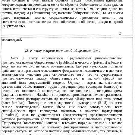
нечто большее и иное, нежели обрывки (Fetzen) либеральной идеологии,
которые социальная демократия могла бы сбросить безболезненно. Если удастся
понять исторически в его структурах комплекс, который мы сегодня, довольно
путано, подводим (subsumieren) под название "общественность", то мы имеем
право надеяться, помимо социологического прояснения понятия, на
систематическое постижение нашего собственного общества, исходя из одной
из центральных
17
ее категорий.
§2. К типу репрезентативной общественности
Хотя в эпоху европейского Средневековья римско-правовое
противопоставление общественного (publicus) и частного (privatus) и было в
ходу, но все же оно не было обязательным. Как раз неуклюжая попытка
применения к правовым отношениям феодального помещичьего и ленного
землевладения невольно дает свидетельство того, что не существовала
противоположность между общественностью и частной сферой по
античной (или современной) модели. Однако и здесь экономическая
организация общественного труда превращает дом господина (сеньора) в
центр всех отношений господства; все же положение господина дома
(владельца поместья - Hausherm) в процессе производства нельзя сравнивать
с «частными» распорядительными правами ойкодеспота или отца семьи
(pater familias). Помещичье землевладение (и выведенное (S.18) из него
ленное землевладение) можно было еще из-за совокупности всех
специфических прав господства понимать в качестве юрисдикции
(jurisdictio); оно не удовлетворяет (соответствует) противоположности
частного распоряжения (dominium) общественной автономии (imperium).
Существуют "высочества" низкого и высокого порядка, низкие и высокие
"привилегированности", но никакого фиксированного в частно-правовом
порядке статуса, из которого частные лица могли выступать, так сказать, в