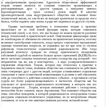
и опредмеченными процессами. Адресатом общественно эффективной
теории отныне является не сознание совместно проживающих и
разговаривающих друг с другом граждан, а поведение занятых
[производительным -
прим. состав.
] делом людей. В качестве
производительной силы индустриального общества она изменяет базис
человеческой жизни, но она более не выходит критически за пределы этого
базиса, чтобы поднять саму жизнь и ради нее подняться на другую ступень.
Однако настоящая проблема в отношении теории к практике
проистекает не из этой новой функции науки, которая становится
технической силой, а из того, что мы больше не можем провести различие
между технической и практической силой. Онаучненная цивилизация также
не освобождена от обязанности отвечать на практические вопросы; поэтому
возникает своеобразная опасность, когда процесс онаучнения перешагивает
границы технических вопросов, не отрываясь все же при этом от ступени
рефлексии технологически ограниченной рациональности. Ибо тогда
разумный консенсус граждан по поводу практического овладевания
собственной судьбой не является больше целью стремлений.
(S.233)
На его
место заступает попытка технически достичь господства над историей - что
непрактично так же, как и неисторично, - в виде усовершенствованного
управления обществом. Теория, которая еще относилась к практике в
подлинном смысле слова, понимала общество как основанную на действиях
связь говорящих друг с другом людей, которые устанавливают социальные
отношения в связи сознательной коммуникации и должны в ней образовать
себя до способного к действию совокупного субъекта - в противном случае
судьба все более рационализированного в частностях общества как бы
ускользает от целостного рационального воспитания, в котором оно все
больше нуждается. ...Теория, которая смешивает действие с господством,
неспособна более схватить такую перспективу. Она понимает общество как
связь способов поведения, в которой рациональность опосредована только
рассудком социально-технического управления, но не когерентным общим
сознанием, то есть не тем заинтересованным разумом, который может
12