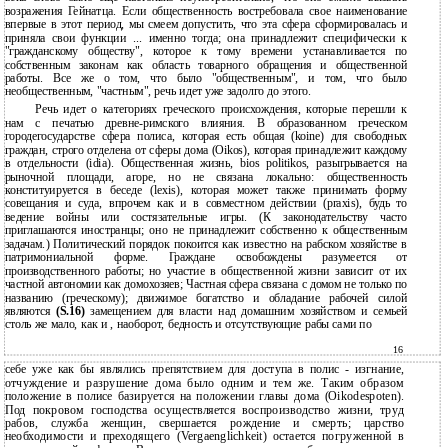
возражения Гейнатца. Если общественность востребовала свое наименование
впервые в этот период, мы смеем допустить, что эта сфера сформировалась и
приняла свои функции ... именно тогда; она принадлежит специфически к
"гражданскому обществу", которое к тому времени устанавливается по
собственным законам как область товарного обращения и общественной
работы. Все же о том, что было "общественным", и том, что было
необщественным, "частным", речь идет уже задолго до этого.
Речь идет о категориях греческого происхождения, которые перешли к
нам с печатью древне-римского влияния. В образованном греческом
городегосударстве сфера полиса, которая есть общая (koine) для свободных
граждан, строго отделена от сферы дома (Oikos), которая принадлежит каждому
в отдельности (idia). Общественная жизнь, bios politikos, разыгрывается на
рыночной площади, агоре, но не связана локально: общественность
конституируется в беседе (lexis), которая может также принимать форму
совещания и суда, впрочем как и в совместном действии (praxis), будь то
ведение войны или состязательные игры. (К законодательству часто
приглашаются иностранцы; оно не принадлежит собственно к общественным
задачам.) Политический порядок покоится как известно на рабском хозяйстве в
патримониальной форме. Граждане освобождены разумеется от
производственного работы; но участие в общественной жизни зависит от их
частной автономии как домохозяев; Частная сфера связана с домом не только по
названию (греческому); движимое богатство и обладание рабочей силой
являются
(S.16)
замещением для власти над домашним хозяйством и семьей
столь же мало, как и , наоборот, бедность и отсутствующие рабы сами по
16
себе уже как бы являлись препятствием для доступа в полис - изгнание,
отчуждение и разрушение дома было одним и тем же. Таким образом
положение в полисе базируется на положении главы дома (Oikodespoten).
Под покровом господства осуществляется воспроизводство жизни, труд
рабов, служба женщин, свершается рождение и смерть; царство
необходимости и преходящего (Vergaenglichkeit) остается погруженной в