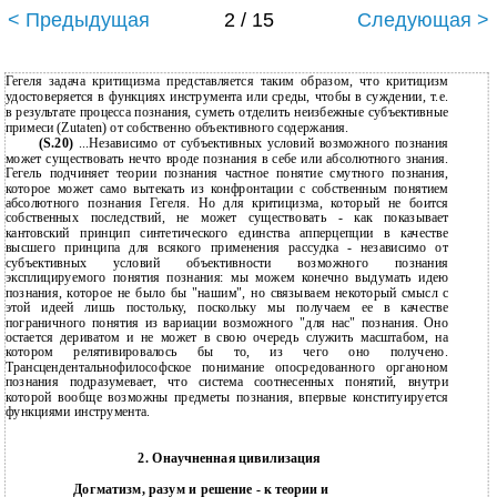
< Предыдущая
2 / 15
Следующая >
Гегеля задача критицизма представляется таким образом, что критицизм
удостоверяется в функциях инструмента или среды, чтобы в суждении, т.е.
в результате процесса познания, суметь отделить неизбежные субъективные
примеси (Zutaten) от собственно объективного содержания.
(S.20)
...Независимо от субъективных условий возможного познания
может существовать нечто вроде познания в себе или абсолютного знания.
Гегель подчиняет теории познания частное понятие смутного познания,
которое может само вытекать из конфронтации с собственным понятием
абсолютного познания Гегеля. Но для критицизма, который не боится
собственных последствий, не может существовать - как показывает
кантовский принцип синтетического единства апперцепции в качестве
высшего принципа для всякого применения рассудка - независимо от
субъективных условий объективности возможного познания
эксплицируемого понятия познания: мы можем конечно выдумать идею
познания, которое не было бы "нашим", но связываем некоторый смысл с
этой идеей лишь постольку, поскольку мы получаем ее в качестве
пограничного понятия из вариации возможного "для нас" познания. Оно
остается дериватом и не может в свою очередь служить масштабом, на
котором релятивировалось бы то, из чего оно получено.
Трансцендентальнофилософское понимание опосредованного органоном
познания подразумевает, что система соотнесенных понятий, внутри
которой вообще возможны предметы познания, впервые конституируется
функциями инструмента.
2. Онаучненная цивилизация
Догматизм, разум и решение - к теории и