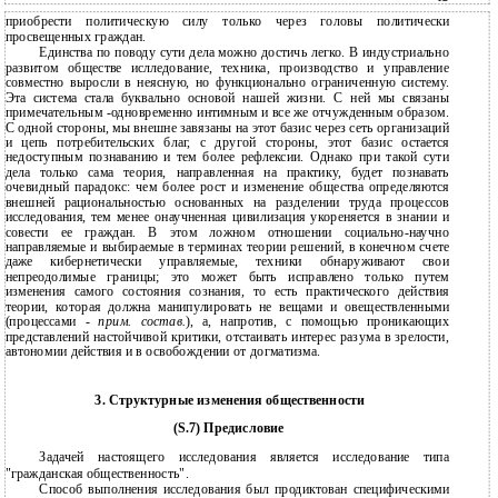
приобрести политическую силу только через головы политически
просвещенных граждан.
Единства по поводу сути дела можно достичь легко. В индустриально
развитом обществе ислледование, техника, производство и управление
совместно выросли в неясную, но функционально ограниченную систему.
Эта система стала буквально основой нашей жизни. С ней мы связаны
примечательным -одновременно интимным и все же отчужденным образом.
С одной стороны, мы внешне завязаны на этот базис через сеть организаций
и цепь потребительских благ, с другой стороны, этот базис остается
недоступным познаванию и тем более рефлексии. Однако при такой сути
дела только сама теория, направленная на практику, будет познавать
очевидный парадокс: чем более рост и изменение общества определяются
внешней рациональностью основанных на разделении труда процессов
исследования, тем менее онаучненная цивилизация укореняется в знании и
совести ее граждан. В этом ложном отношении социально-научно
направляемые и выбираемые в терминах теории решений, в конечном счете
даже кибернетически управляемые, техники обнаруживают свои
непреодолимые границы; это может быть исправлено только путем
изменения самого состояния сознания, то есть практического действия
теории, которая должна манипулировать не вещами и овеществленными
(процессами -
прим. состав.
), а, напротив, с помощью проникающих
представлений настойчивой критики, отстаивать интерес разума в зрелости,
автономии действия и в освобождении от догматизма.
3. Структурные изменения общественности
(S.7) Предисловие
Задачей настоящего исследования является исследование типа
"гражданская общественность".
Способ выполнения исследования был продиктован специфическими