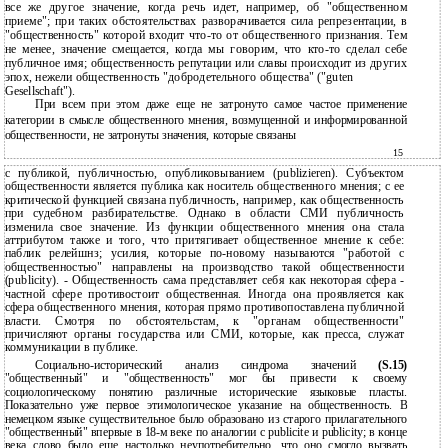
все же другое значение, когда речь идет, например, об "общественном
приеме"; при таких обстоятельствах разворачивается сила репрезентации, в
"общественность" которой входит что-то от общественного признания. Тем
не менее, значение смещается, когда мы говорим, что кто-то сделал себе
публичное имя; общественность репутации или славы происходит из других
эпох, нежели общественность "добродетельного общества" ("guten
Gesellschaft").
При всем при этом даже еще не затронуто самое частое применение
категории в смысле общественного мнения, возмущенной и информированной
общественности, не затронуты значения, которые связаны
15
с публикой, публичностью, опубликовыванием (publizieren). Субъектом
общественности является публика как носитель общественного мнения; с ее
критической функцией связана публичность, например, как общественность
при судебном разбирательстве. Однако в области СМИ публичность
изменила свое значение. Из функции общественного мнения она стала
аттрибутом также и того, что притягивает общественное мнение к себе:
паблик релейшнз; усилия, которые по-новому называются "работой с
общественностью" направлены на производство такой общественности
(publicity). - Общественность сама представляет себя как некоторая сфера -
частной сфере противостоит общественная. Иногда она проявляется как
сфера общественного мнения, которая прямо противопоставлена публичной
власти. Смотря по обстоятельстам, к "органам общественности"
причисляют органы государства или СМИ, которые, как пресса, служат
коммуникации в публике.
Социально-исторический анализ синдрома значений
(S.15)
"общественный" и "общественность" мог бы привести к своему
социологическому понятию различные исторические языковые пласты.
Показательно уже первое этимологическое указание на общественность. В
немецком языке существительное было образовано из старого прилагательного
"общественный" впервые в 18-м веке по аналогии с publicite и publicity; в конце
века слово было еще настолько неупотребительно, что оно смогло вызвать