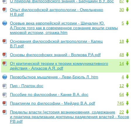
О природе философского знания - Бабушкин В.У..doc
87
Опыт философской антропологии - Омельченко
30
Н.В.pdf
Осевые века европейской истории - Шичалин Ю.
5
А.После того как в современное сознание вошли схемы
мировой истории, отража.htm
Основания философской антропологии - Капец
18
В.П.pdf
Основы философских знаний - Волкова Р.А.pdf
48
От критической теории к теории коммуникативного
14
действия - Алхасов А.Я..pdf
Первобытное мышление - Леви-Брюль Л..htm
4
Пир - Платон.doc
12
Пособие по философии - Канке В.А..doc
64
Практикум по философии - Мейдер В.А..pdf
745
Пределы власти (история возникновения, содержание
22
и практика реализации доктрины разделения властей - Косов
Р.В.pdf