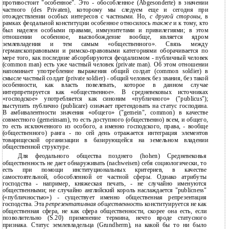
противостоит "особенное". Это - обособленное (Abgesonderte) в значении
частного (des Privaten), которому мы следуем еще и сегодня при
отождествлении особых интересов с частными. Но,
с другой стороны,
в
рамках феодальной конституции особенное относилось
также
и к тому, кто
был наделен особыми правами, иммунитетами и привилегиями; в этом
отношении особенное, высвобождение вообще, является ядром
землевладения и тем самым «общественного». Связь между
германскоправовыми и римско-правовыми категориями оборачивается по
мере того, как последние абсорбируются феодализмом - публичный человек
(common man) есть уже частный человек (private man). Об этом отношении
напоминает употребление выражения общий солдат (common soldier) в
смысле частный солдат (private soldier) - общий человек без звания, без такой
особенности, как власть повелевать, которое в данном случае
интерпретируется как «общественное». В средневековых источниках
«господское» употребляется как синоним «публичного» ("publicus");
выступить публично (publicare) означает претендовать на статус господина.
В амбивалентности значения «общего» ("gemein", common) в качестве
совместного (gemeinsam), то есть доступного (общественно) всем, и общего,
то есть исключенного из особого, а именно господского, права, - вообще
(общественного) ранга - по сей день отражается интеграция элементов
товарищеской организации в базирующейся на земельном владении
общественной структуре.
Для феодального общества позднего (hohen) Средневековья
общественность не дает обнаруживать (nachweisen) себя социологически, то
есть при помощи институциональных критериев, в качестве
самостоятельной, обособленной от частной сферы. Однако атрибуты
господства - например, княжеская печать, - не случайно именуются
общественными; не случайно английский король наслаждается "publicness"
(«публичностью») - существует именно общественная репрезентация
господства. Эта
репрезентативная общественность
конституируется не как
общественная сфера, не как сфера общественности, скорее она есть, если
позволительно (S.20) применение термина, нечто вроде статусного
признака. Статус землевладельца (Grundherm), на какой бы то ни было