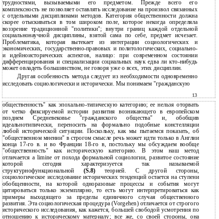
трудностями, вызываемыми его предметом. Прежде всего его
комплексность не позволяет оставлять исследование на произвол связанных
с отдельными дисциплинами методов. Категория общественности должна
скорее отыскиваться в том широком поле, которое некогда определяла
воззрение традиционной "политики"; внутри границ каждой отдельной
социальнонаучной дисциплины, взятой сама по себе, предмет исчезает.
Проблематика, которая вытекает из интеграции социологических и
экономических, государственно-правовых и политологических, социально-
и идейноисторических аспектов, налицо: при современном состоянии
дифференцирования и специализации социальных наук едва ли кто-нибудь
может овладеть большинством, не говоря уже о всех, этих дисциплин.
Другая особенность метода следует из необходимости одновременно
исследовать социологически и исторически. Мы понимаем "гражданскую
13
общественность" как эпохально-типическую категорию; ее нельзя оторвать
от четко фиксируемой истории развития возникающего в европейском
позднем Средневековье "гражданского общества" и, обобщив
идеальнотипически, переносить на формально подобные констелляции
любой исторической ситуации. Поскольку, как мы пытаемся показать, об
"общественном мнении" в строгом смысле речь может идти только в Англии
конца 17-го в. и во Франции 18-го в, постольку мы обсуждаем вообще
"общественность" как историческую категорию. В этом наш метод
отличается a limine от похода формальной социологии, развитое состояние
которой сегодня характеризуется так называемой
структурнофункциональной
(S.8)
теорией. С другой стороны,
социологическое исследование исторических тенденций остается на ступени
обобщенности, на которой одноразовые процессы и события могут
цитироваться только экземплярно, то есть могут интерпретироваться как
примеры выходящего за пределы единичного случая общественного
развития. Эта социологическая процедура (Vorgehen) отличается от строгого
исторического исследования, как кажется, большей свободой усмотрения по
отношению к историческому материалу; все же, со своей стороны, она