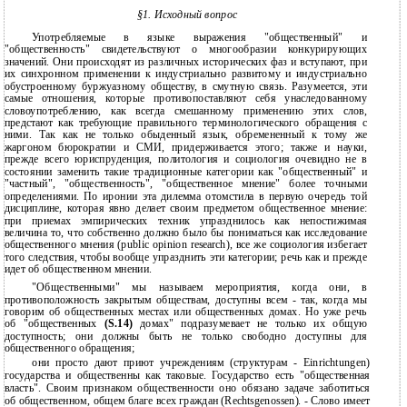
§1. Исходный вопрос
Употребляемые в языке выражения "общественный" и
"общественность" свидетельствуют о многообразии конкурирующих
значений. Они происходят из различных исторических фаз и вступают, при
их синхронном применении к индустриально развитому и индустриально
обустроенному буржуазному обществу, в смутную связь. Разумеется, эти
самые отношения, которые противопоставляют себя унаследованному
словоупотреблению, как всегда смешанному применению этих слов,
предстают как требующие правильного терминологического обращения с
ними. Так как не только обыденный язык, обремененный к тому же
жаргоном бюрократии и СМИ, придерживается этого; также и науки,
прежде всего юриспруденция, политология и социология очевидно не в
состоянии заменить такие традиционные категории как "общественный" и
"частный", "общественность", "общественное мнение" более точными
определениями. По иронии эта дилемма отомстила в первую очередь той
дисциплине, которая явно делает своим предметом общественное мнение:
при приемах эмпирических техник упразднилось как непостижимая
величина то, что собственно должно было бы пониматься как исследование
общественного мнения (public opinion research), все же социология избегает
того следствия, чтобы вообще упразднить эти категории; речь как и прежде
идет об общественном мнении.
"Общественными" мы называем мероприятия, когда они, в
противоположность закрытым обществам, доступны всем - так, когда мы
говорим об общественных местах или общественных домах. Но уже речь
об "общественных
(S.14)
домах" подразумевает не только их общую
доступность; они должны быть не только свободно доступны для
общественного обращения;
они просто дают приют учреждениям (структурам - Einrichtungen)
государства и общественны как таковые. Государство есть "общественная
власть". Своим признаком общественности оно обязано задаче заботиться
об общественном, общем благе всех граждан (Rechtsgenossen). - Слово имеет