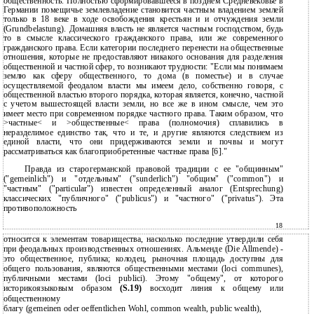
общественность. Полностью сформировавшееся в позднем Средневековье в
Германии помещичье землевладение становится частным владением землей
только в 18 веке в ходе освобождения крестьян и и отчуждения земли
(Grundbelastung). Домашняя власть не является частным господством, будь
то в смысле классического гражданского права, или же современного
гражданского права. Если категории последнего перенести на общественные
отношения, которые не предоставляют никакого основания для разделения
общественной и частной сфер, то возникают трудности: "Если мы понимаем
землю как сферу общественного, то дома (в поместье) и в случае
осуществляемой феодалом власти мы имеем дело, собственно говоря, с
общественной властью второго порядка, которая является, конечно, частной
с учетом вышестоящей власти земли, но все же в ином смысле, чем это
имеет место при современном порядке частного права. Таким образом, что
>частные< и >общественные< права (полномочия) сплавились в
неразделимое единство так, что и те, и другие являются следствием из
единой власти, что они придерживаются земли и почвы и могут
рассматриваться как благоприобретенные частные права [6]."
Правда из старогерманской правовой традиции с ее "общинным"
("gemeinlich") и "отдельным" ("sunderlich") "общим" ("соmmоn") и
"частным" ("particular") известен определенный аналог (Entsprechung)
классических "публичного" ("publicus") и "частного" ("privatus"). Эта
противоположность
18
относится к элементам товарищества, насколько последние утвердили себя
при феодальных производственных отношениях. Альменде (Die Allmende) -
это общественное, публика; колодец, рыночная площадь доступны для
общего пользования, являются общественными местами (loci communes),
публичными местами (loci publici). Этому "общему", от которого
историкоязыковым образом
(S.19)
восходит линия к общему или
общественному
благу (gemeinen oder oeffentlichen Wohl, common wealth, public wealth),