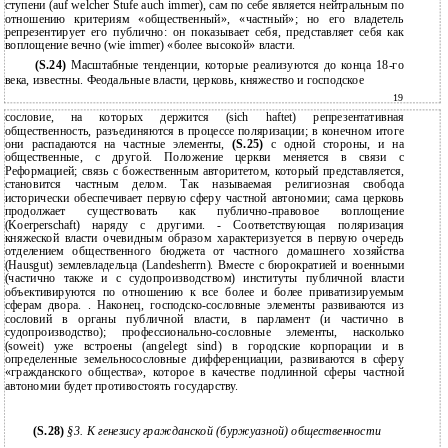
ступени (auf welcher Stufe auch immer), сам по себе является нейтральным по
отношению критериям «общественный», «частный»; но его владетель
репрезентирует его публично: он показывает себя, представляет себя как
воплощение вечно (wie immer) «более высокой» власти.
(S.24)
Масштабные тенденции, которые реализуются до конца 18-го
века, известны. Феодальные власти, церковь, княжество и господское
19
сословие, на которых держится (sich haftet) репрезентативная
общественность, разъединяются в процессе поляризации; в конечном итоге
они распадаются на частные элементы,
(S.25)
с одной стороны, и на
общественные, с другой. Положение церкви меняется в связи с
Реформацией; связь с божественным авторитетом, который представляется,
становится частным делом. Так называемая религиозная свобода
исторически обеспечивает первую сферу частной автономии; сама церковь
продолжает существовать как публично-правовое воплощение
(Koerperschaft) наряду с другими. - Соответствующая поляризация
княжеской власти очевидным образом характеризуется в первую очередь
отделением общественного бюджета от частного домашнего хозяйства
(Hausgut) землевладельца (Landesherrn). Вместе с бюрократией и военными
(частично также и с судопроизводством) институты публичной власти
объективируются по отношению к все более и более приватизируемым
сферам двора. . Наконец, господско-сословные элементы развиваются из
сословий в органы публичной власти, в парламент (и частично в
судопроизводство); профессионально-сословные элементы, насколько
(soweit) уже встроены (angelegt sind) в городские корпорации и в
определенные земельносословные дифференциации, развиваются в сферу
«гражданского общества», которое в качестве подлинной сферы частной
автономии будет противостоять государству.
(S.28)
§3. К генезису гражданской (буржуазной) общественности