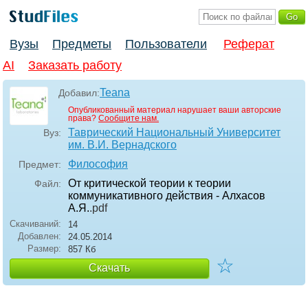
Вузы
Предметы
Пользователи
Реферат
AI
Заказать работу
Teana
Добавил:
Опубликованный материал нарушает ваши авторские
права?
Сообщите нам.
Таврический Национальный Университет
Вуз:
им. В.И. Вернадского
Философия
Предмет:
От критической теории к теории
Файл:
коммуникативного действия - Алхасов
А.Я.
.pdf
Скачиваний:
14
Добавлен:
24.05.2014
Размер:
857 Кб
☆
Скачать