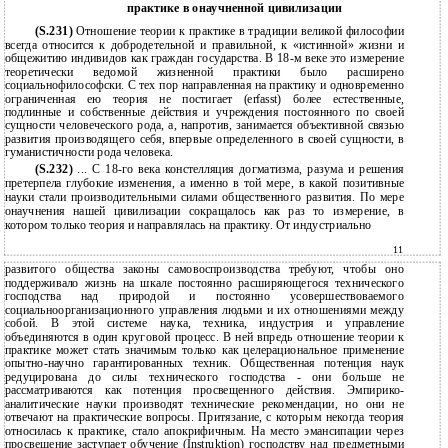
практике в онаучненной цивилизации
(S.231)
Отношение теории к практике в традиции великой философии
всегда относится к добродетельной и правильной, к «истинной» жизни и
общежитию индивидов как граждан государства. В 18-м веке это измерение
теоретически ведомой жизненной практики было расширено
социальнофилософски. С тех пор направленная на практику и одновременно
ограниченная ею теория не постигает (erfasst) более естественные,
подлинные и собственные действия и учреждения постоянного по своей
сущности человеческого рода, а, напротив, занимается объективной связью
развития производящего себя, впервые определенного в своей сущности, в
гуманистичности рода человека.
(S.232)
... С 18-го века констелляция догматизма, разума и решения
претерпела глубокие изменения, а именно в той мере, в какой позитивные
науки стали производительными силами общественного развития. По мере
онаучнения нашей цивилизации сокращалось как раз то измерение, в
котором только теория и направлялась на практику. От индустриально
11
развитого общества законы самовоспроизводства требуют, чтобы оно
поддерживало жизнь на шкале постоянно расширяющегося технического
господства над природой и постоянно усовершествоваемого
социальноорганизационного управления людьми и их отношениями между
собой. В этой системе наука, техника, индустрия и управление
объединяются в один круговой процесс. В ней впредь отношение теории к
практике может стать значимым только как целерациональное применение
опытно-научно гарантированных техник. Общественная потенция наук
редуцирована до силы технического господства - они больше не
рассматриваются как потенция просвещенного действия. Эмпирико-
аналитические науки производят технические рекомендации, но они не
отвечают на практические вопросы. Притязание, с которым некогда теория
относилась к практике, стало апокрифичным. На место эмансипации через
просвещение заступает обучение (Instruktion) господству над предметными