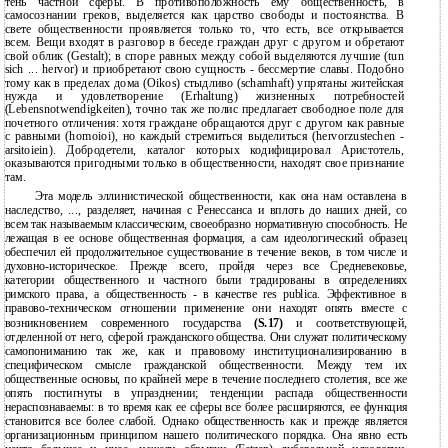
тень частной сферы. В противоположность ему общественность, в
самосознании греков, выделяется как царство свободы и постоянства. В
свете общественности проявляется только то, что есть, все открывается
всем. Вещи входят в разговор в беседе граждан друг с другом и обретают
свой облик (Gestalt); в споре равных между собой выделяются лучшие (tun
sich ... hervor) и приобретают свою сущность - бессмертие славы. Подобно
тому как в пределах дома (Oikos) стыдливо (schamhaft) упрятаны житейская
нужда и удовлетворение (Erhaltung) жизненных потребностей
(Lebensnotwendigkeiten), точно так же полис предлагает свободное поле для
почетного отличения: хотя граждане обращаются друг с другом как равные
с равными (homoioi), но каждый стремиться выделиться (hervorzustechen -
arsitoiein). Добродетели, каталог которых кодифицировал Аристотель,
оказываются пригодными только в общественности, находят свое признание
там.
Эта модель эллинистической общественности, как она нам оставлена в
наследство, ..., разделяет, начиная с Ренессанса и вплоть до наших дней, со
всем так называемым классическим, своеобразно нормативную способность. Не
лежащая в ее основе общественная формация, а сам идеологический образец
обеспечил ей продолжительное существование в течение веков, в том числе и
духовно-историческое. Прежде всего, пройдя через все Средневековье,
категории общественного и частного были традированы в определениях
римского права, а общественность - в качестве res publica. Эффективное в
правово-техническом отношении применение они находят опять вместе с
возникновением современного государства
(S.17)
и соответствующей,
отделенной от него, сферой гражданского общества. Они служат политическому
самопониманию так же, как и правовому институционализированию в
специфическом смысле гражданской общественности. Между тем их
общественные основы, по крайней мере в течение последнего столетия, все же
опять постигнуты в упразднении; тенденции распада общественности
нераспознаваемы: в то время как ее сферы все более расширяются, ее функция
становится все более слабой. Однако общественность как и прежде является
организационным принципом нашего политического порядка. Она явно есть