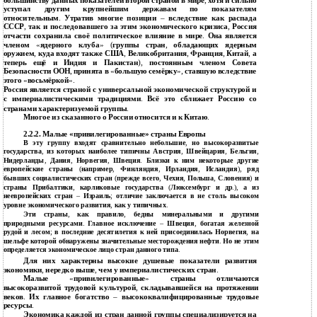
большинству данных показателей второй страной в мире
,
хотя и сильно
уступал другим крупнейшим державам по показателям
относительным
.
Утратив многие позиции
–
вследствие как распада
СССР
,
так и последовавшего за этим экономического кризиса
,
Россия
отчасти сохранила своё политическое влияние в мире
.
Она является
членом
«
ядерного клуба
» (
группы стран
,
обладающих ядерным
оружием
,
куда входят также США
,
Великобритания
,
Франция
,
Китай
,
а
теперь ещё и Индия и Пакистан
),
постоянным членом Совета
Безопасности ООН
,
принята в
«
большую семёрку
»,
ставшую вследствие
этого
«
восьмёркой
».
Россия является страной с универсальной экономической структурой и
с империалистическими традициями
.
Всё это сближает Россию со
странами характеризуемой группы
.
Многое из сказанного о России относится и к Китаю
.
2.2.2. Малые «привилегированные» страны Европы
В эту группу входят сравнительно небольшие
,
но высокоразвитые
государства
,
из которых наиболее типичны Австрия
,
Швейцария
,
Бельгия
,
Нидерланды
,
Дания
,
Норвегия
,
Швеция
.
Близки к ним некоторые другие
европейские страны
(
например
,
Финляндия
,
Ирландия
,
Исландия
),
ряд
бывших социалистических стран
(
прежде всего
,
Чехия
,
Польша
,
Словения
)
и
страны Прибалтики
,
карликовые государства
(
Люксембург и др
.),
а из
неевропейских стран
–
Израиль
;
отличие заключается в не столь высоком
уровне экономического развития
,
как у типичных
.
Эти страны
,
как правило
,
бедны минеральными и другими
природными ресурсами
.
Главное исключение
–
Швеция
,
богатая железной
рудой и лесом
;
в последние десятилетия к ней присоединилась Норвегия
,
на
шельфе которой обнаружены значительные месторождения нефти
.
Но не этим
определяется экономическое лицо стран данного типа
.
Для них характерны высокие душевые показатели развития
экономики
,
нередко выше
,
чем у империалистических стран
.
Малые
«
привилегированные
»
страны отличаются
высокоразвитой трудовой культурой
,
складывавшейся на протяжении
веков
.
Их главное богатство
–
высококвалифицированные трудовые
ресурсы
.
Экономика каждой из стран данной группы специализируется на