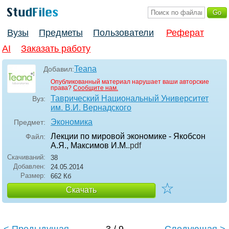
Вузы
Предметы
Пользователи
Реферат
AI
Заказать работу
Teana
Добавил:
Опубликованный материал нарушает ваши авторские
права?
Сообщите нам.
Таврический Национальный Университет
Вуз:
им. В.И. Вернадского
Экономика
Предмет:
Лекции по мировой экономике - Якобсон
Файл:
А.Я., Максимов И.М.
.pdf
Скачиваний:
38
Добавлен:
24.05.2014
Размер:
662 Кб
☆
Скачать