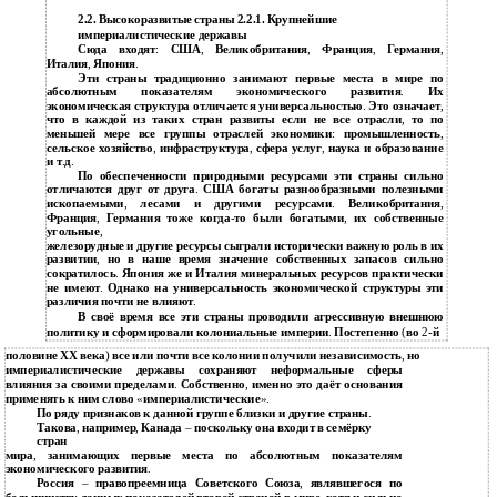
2.2. Высокоразвитые страны 2.2.1. Крупнейшие
империалистические державы
Сюда входят
:
США
,
Великобритания
,
Франция
,
Германия
,
Италия
,
Япония
.
Эти страны традиционно занимают первые места в мире по
абсолютным показателям экономического развития
.
Их
экономическая структура отличается универсальностью
.
Это означает
,
что в каждой из таких стран развиты если не все отрасли
,
то по
меньшей мере все группы отраслей экономики
:
промышленность
,
сельское хозяйство
,
инфраструктура
,
сфера услуг
,
наука и образование
и т
.
д
.
По обеспеченности природными ресурсами эти страны сильно
отличаются друг от друга
.
США богаты разнообразными полезными
ископаемыми
,
лесами и другими ресурсами
.
Великобритания
,
Франция
,
Германия тоже когда
-
то были богатыми
,
их собственные
угольные
,
железорудные и другие ресурсы сыграли исторически важную роль в их
развитии
,
но в наше время значение собственных запасов сильно
сократилось
.
Япония же и Италия минеральных ресурсов практически
не имеют
.
Однако на универсальность экономической структуры эти
различия почти не влияют
.
В своё время все эти страны проводили агрессивную внешнюю
политику и сформировали колониальные империи
.
Постепенно
(
во
2-
й
половине ХХ века
)
все или почти все колонии получили независимость
,
но
империалистические державы сохраняют неформальные сферы
влияния за своими пределами
.
Собственно
,
именно это даёт основания
применять к ним слово
«
империалистические
».
По ряду признаков к данной группе близки и другие страны
.
Такова
,
например
,
Канада
–
поскольку она входит в семёрку
стран
мира
,
занимающих первые места по абсолютным показателям
экономического развития
.
Россия
–
правопреемница Советского Союза
,
являвшегося по