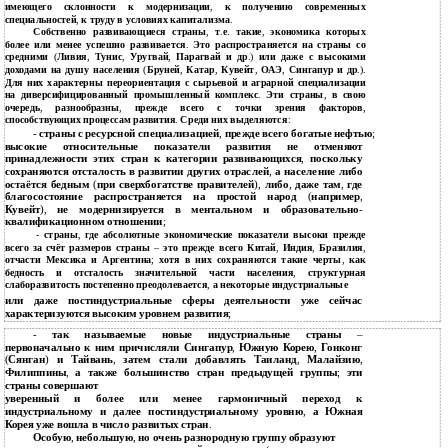
имеющего склонности к модернизации
,
к получению современных
специальностей
,
к труду в условиях капитализма
.
Собственно развивающиеся страны
,
т
.
е
.
такие
,
экономика которых
более или менее успешно развивается
.
Это распространяется на страны со
средними
(
Ливия
,
Тунис
,
Уругвай
,
Парагвай и др
.)
или даже с высокими
доходами на душу населения
(
Бруней
,
Катар
,
Кувейт
,
ОАЭ
,
Сингапур и др
.).
Для них характерны переориентация с сырьевой и аграрной специализации
на диверсифицированный промышленный комплекс
.
Эти страны
,
в свою
очередь
,
разнообразны
,
прежде всего с точки зрения факторов
,
способствующих процессам развития
.
Среди них выделяются
:
-
страны с ресурсной специализацией
,
прежде всего богатые нефтью
;
высокие относительные показатели развития не отменяют
принадлежности этих стран к категории развивающихся
,
поскольку
сохраняются отсталость в развитии других отраслей
,
а население либо
остаётся бедным
(
при сверхбогатстве правителей
),
либо
,
даже там
,
где
благосостояние распространяется на простой народ
(
например
,
Кувейт
),
не модернизируется в ментальном и образовательно
-
квалификационном отношении
;
-
страны
,
где абсолютные экономические показатели высоки прежде
всего за счёт размеров страны
–
это прежде всего Китай
,
Индия
,
Бразилия
,
отчасти Мексика и Аргентина
;
хотя в них сохраняются такие черты
,
как
бедность и отсталость значительной части населения
,
структурная
слаборазвитость постепенно преодолевается
,
а некоторые индустриальные
или даже постиндустриальные сферы деятельности уже сейчас
характеризуются высоким уровнем развития
;
-
так называемые новые индустриальные страны
–
первоначально к ним причисляли Сингапур
,
Южную Корею
,
Гонконг
(
Сянган
)
и Тайвань
,
затем стали добавлять Таиланд
,
Малайзию
,
Филиппины
,
а также большинство стран предыдущей группы
;
эти
страны совершают
уверенный и более или менее гармоничный переход к
индустриальному и далее постиндустриальному уровню
,
а Южная
Корея уже вошла в число развитых стран
.
Особую
,
небольшую
,
но очень разнородную группу образуют