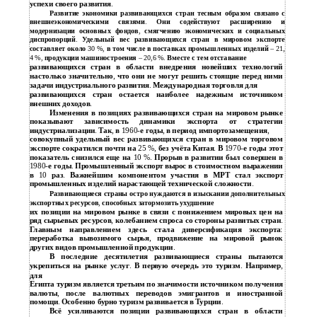
успехи своего развития
.
Развитие экономики развивающихся стран тесным образом связано с
внешнеэкономическими связями
.
Они содействуют расширению и
модернизации основных фондов
,
смягчению экономических и социальных
диспропорций
.
Удельный вес развивающихся стран в мировом экспорте
составляет около
30 %,
в том числе в поставках промышленных изделий
– 21,
4 %,
продукции машиностроения
– 20,6 %.
Вместе с тем отставание
развивающихся стран в области внедрения новейших технологий
настолько значительно
,
что они не могут решить стоящие перед ними
задачи индустриального развития
.
Международная торговля для
развивающихся стран остается наиболее надежным источником
внешних доходов
.
Изменения в позициях развивающихся стран на мировом рынке
показывают зависимость динамики экспорта от стратегии
индустриализации
.
Так
,
в
1960-
е годы
,
в период импортозамещения
,
совокупный удельный вес развивающихся стран в мировом торговом
экспорте сократился почти на
25 %,
без учёта Китая
.
В
1970-
е годы этот
показатель снизился еще на
10 %.
Прорыв в развитии был совершен в
1980-
е годы
.
Промышленный экспорт вырос в стоимостном выражении
в
10
раз
.
Важнейшим компонентом участия в МРТ стал экспорт
промышленных изделий нарастающей технической сложности
.
Развивающиеся страны остро нуждаются в изыскании дополнительных
экспортных ресурсов
,
способных затормозить ухудшение
их позиции на мировом рынке в связи с понижением мировых цен на
ряд сырьевых ресурсов
,
колебанием спроса со стороны развитых стран
.
Главным направлением здесь стала диверсификация экспорта
:
переработка вывозимого сырья
,
продвижение на мировой рынок
других видов промышленной продукции
.
В последние десятилетия развивающиеся страны пытаются
укрепиться на рынке услуг
.
В первую очередь это туризм
.
Например
,
для
Египта туризм является третьим по значимости источником получения
валюты
,
после валютных переводов эмигрантов и иностранной
помощи
.
Особенно бурно туризм развивается в Турции
.
Всё усиливаются позиции развивающихся стран в области