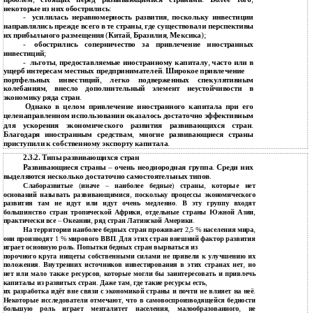
проблем
,
стоящих перед развивающимися странами
.
Более того
,
некоторые из них обострились
:
-
усилилась неравномерность развития
,
поскольку инвестиции
направлялись прежде всего в те страны
,
где существовали перспективы
их прибыльного размещения
(
Китай
,
Бразилия
,
Мексика
);
-
обострились соперничество за привлечение иностранных
инвестиций
;
-
льготы
,
предоставляемые иностранному капиталу
,
часто или в
ущерб интересам местных предпринимателей
.
Широкое привлечение
портфельных инвестиций
,
легко подверженных спекулятивным
колебаниям
,
внесло дополнительный элемент неустойчивости в
экономику ряда стран
.
Однако в целом привлечение иностранного капитала при его
целенаправленном использовании оказалось достаточно эффективным
для ускорения экономического развития развивающихся стран
.
Благодаря иностранным средствам
,
многие развивающиеся страны
приступили к собственному экспорту капитала
.
2.3.2. Типы развивающихся стран
Развивающиеся страны
–
очень неоднородная группа
.
Среди них
выделяются несколько достаточно самостоятельных типов
.
Слаборазвитые
(
иначе
–
наиболее бедные
)
страны
,
которые нет
оснований называть развивающимися
,
поскольку процессы экономического
развития там не идут или идут очень медленно
.
В эту группу входят
большинство стран тропической Африки
,
отдельные страны Южной Азии
,
практически все
–
Океании
,
ряд стран Латинской Америки
.
На территории наиболее бедных стран проживает
2,5 %
населения мира
,
они производят
1 %
мирового ВВП
.
Для этих стран внешний фактор развития
играет основную роль
.
Попытки бедных стран вырваться из
порочного круга нищеты собственными силами не привели к улучшению их
положения
.
Внутренних источников инвестирования в этих странах нет
,
но
нет или мало также ресурсов
,
которые могли бы заинтересовать и привлечь
капиталы из развитых стран
.
Даже там
,
где такие ресурсы есть
,
их разработка идёт вне связи с экономикой страны и почти не влияет на неё
.
Некоторые исследователи отмечают
,
что в самовоспроизводящейся бедности
большую роль играет менталитет населения
,
малообразованного
,
не