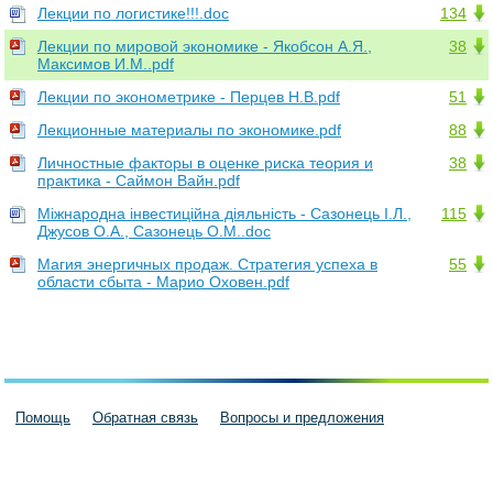
Лекции по логистике!!!.doc
134
Лекции по мировой экономике - Якобсон А.Я.,
38
Максимов И.М..pdf
Лекции по эконометрике - Перцев Н.В.pdf
51
Лекционные материалы по экономике.pdf
88
Личностные факторы в оценке риска теория и
38
практика - Саймон Вайн.pdf
Міжнародна інвестиційна діяльність - Сазонець І.Л.,
115
Джусов О.А., Сазонець О.М..doc
Магия энергичных продаж. Стратегия успеха в
55
области сбыта - Марио Оховен.pdf
Помощь
Обратная связь
Вопросы и предложения
Пользовательское соглашение
Политика конфиденциальности