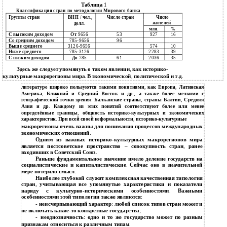
Таблица
1
Классификация стран по методологии Мирового банка
Группы стран
ВНП
/
чел
.,
Число стран
Число
жителей
долл
.
%
млн
.
С высоким доходом
От
9656
53
927
16
Со средним доходом
785-9656
96
Выше среднего
3126-9656
574
10
Ниже среднего
785-3126
2283
39
С низким доходом
До
785
61
2036
35
Здесь же следует упомянуть о таком явлении
,
как историко
-
культурные макрорегионы мира
.
В экономической
,
политической и т
.
д
.
литературе широко пользуются такими понятиями
,
как Европа
,
Латинская
Америка
,
Ближний и Средний Восток и др
.,
а также более мелкими с
географической точки зрения
:
Балканские страны
,
страны Балтии
,
Средняя
Азия и др
.
Каждому из этих понятий соответствуют более или менее
определённые границы
,
общность историко
-
культурных и экономических
характеристик
.
При всей своей неформальности
,
историко
-
культурные
макрорегионы очень важны для понимания процессов международных
экономических отношений
.
Одним из важных историко
-
культурных макрорегионов мира
является постсоветское пространство
–
совокупность стран
,
ранее
входивших в Советский Союз
.
Раньше фундаментальное значение имело деление государств на
социалистические и капиталистические
.
Сейчас оно в значительной
мере потеряло смысл
.
Наиболее глубокой служит комплексная качественная типология
стран
,
учитывающая все упомянутые характеристики и показатели
наряду с культурно
-
историческими особенностями
.
Важными
особенностями этой типологии также являются
:
-
неисчерпывающий характер
:
любой список типов стран может и
не включать какие
-
то конкретные государства
;
-
неоднозначность
:
одно и то же государство может по разным
признакам относиться к различным типам
.