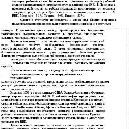
экспорта рабочей силы
.
Валютные поступления от экспорта рабочей
силы в развивающихся странах растут ежедневно на
10 %.
В Пакистане
переводы рабочих из
-
за рубежа превышает поступления от экспорта
товаров и услуг в
5
раз
.
Для Египта этот показатель составляет
40 %
ВВП
,
Марокко
– 50 %,
Турции
– 60%,
Индии
– 80 %.
Сдвиги в структуре производства и спроса под влиянием процесса
индустриализации способствовали существенным изменениям в структуре
импорта
.
В настоящее время импорт ориентирован на обеспечение
потребностей национальных хозяйств в средствах производства
,
топлива
,
минерального и сельскохозяйственного сырья
.
Очень важен импорт технологий
:
он стимулирует экономический
рост
,
однако требует необходимых финансовых средств
,
подготовительной рабочей силы
.
В этом отношении возможности
большинства развивающихся стран ограничены
.
Известны разные
формы получения новых технологий развивающимися странами
:
-
импорт машин и оборудования
–
характерен для азиатских стран
;
-
прямые иностранные капиталовложения
–
латиноамериканские
страны
;
-
технологическая помощь в виде даров
–
африканские страны
.
Стремление выйти из
«
порочного круга бедности
»,
стимулировать
развитие наукоемких отраслей
,
придать динамизм всей экономике в целом
диктует развивающимся странам необходимость активно привлекать
иностранный капитал
.
В начале
1950-
х годов капитал США
,
Великобритании и Франции
контролировал примерно
70-100
%
добычи нефти
,
природного газа
,
минеральных ресурсов в развивающихся странах
.
Компании развитых
стран и сейчас владеют большинством сельскохозяйственных угодий в
странах Юго
-
Восточной Азии
,
Африки и Латинской Америки
.
В
1990-
е
годы под воздействием иностранного капитала развивающиеся страны
добились относительно высоких темпов экономического развития
.
Приток
долгосрочных инвестиций в развивающиеся страны вырос и определил
темпы роста ВВП
.
Привлечение иностранного капитала не привело к решению