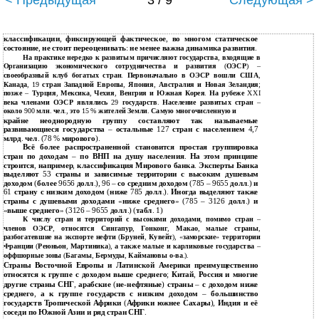
< Предыдущая
3 / 9
Следующая >
классификации
,
фиксирующей фактическое
,
во многом статическое
состояние
,
не стоит переоценивать
:
не менее важна динамика развития
.
На практике нередко к развитым причисляют государства
,
входящие в
Организацию экономического сотрудничества и развития
(
ОЭСР
) –
своеобразный клуб богатых стран
.
Первоначально в ОЭСР вошли США
,
Канада
, 19
стран Западной Европы
,
Япония
,
Австралия и Новая Зеландия
;
позже
–
Турция
,
Мексика
,
Чехия
,
Венгрия и Южная Корея
.
На рубеже
XXI
века членами ОЭСР являлись
29
государств
.
Население развитых стран
–
около
900
млн
.
чел
.,
это
15 %
жителей Земли
.
Самую многочисленную и
крайне неоднородную группу составляют так называемые
развивающиеся государства
–
остальные
127
стран с населением
4,7
млрд
.
чел
. (78 %
мирового
).
Всё более распространенной становится простая группировка
стран по доходам
–
по ВНП на душу населения
.
На этом принципе
строится
,
например
,
классификация Мирового банка
.
Эксперты Банка
выделяют
53
страны и зависимые территории с высоким душевым
доходом
(
более
9656
долл
.), 96 –
со средним доходом
(785 – 9655
долл
.)
и
61
страну с низким доходом
(
ниже
785
долл
.).
Иногда выделяют также
страны с душевыми доходами
«
ниже среднего
» (785 – 3126
долл
.)
и
«
выше среднего
» (3126 – 9655
долл
.) (
табл
. 1)
К числу стран и территорий с высокими доходами
,
помимо стран
–
членов ОЭСР
,
относятся Сингапур
,
Гонконг
,
Макао
,
малые страны
,
разбогатевшие на экспорте нефти
(
Бруней
,
Кувейт
), «
заморские
»
территории
Франции
(
Реюньон
,
Мартиника
),
а также малые и карликовые государства
–
оффшорные зоны
(
Багамы
,
Бермуды
,
Каймановы о
-
ва
.).
Страны Восточной Европы и Латинской Америки преимущественно
относятся к группе с доходом выше среднего
;
Китай
,
Россия и многие
другие страны СНГ
,
арабские
(
не
-
нефтяные
)
страны
–
с доходом ниже
среднего
,
а к группе государств с низким доходом
–
большинство
государств Тропической Африки
(
Африки южнее Сахары
),
Индия и её
соседи по Южной Азии и ряд стран СНГ
.