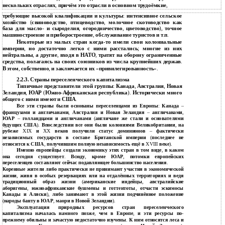
нескольких отраслях
,
причём это отрасли в основном трудоёмкие
,
требующие высокой квалификации и культуры
:
интенсивное сельское
хозяйство
(
свиноводство
,
птицеводство
,
молочное скотоводство как
база для масло
-
и сыроделия
,
огородничество
,
цветоводство
),
точное
машиностроение и приборостроение
,
обслуживание туристов и т
.
п
.
Некоторые из малых стран когда
-
то имели свои колониальные
империи
,
но достаточно легко с ними расстались
;
многие из них
нейтральны
,
а другие
,
входя в НАТО
,
тратят на оборону ограниченные
средства
,
полагаясь на своих союзников из числа крупнейших держав
.
В этом
,
собственно
,
и заключается их
«
привилегированность
».
2.2.3. Страны переселенческого капитализма
Типичные представители этой группы
:
Канада
,
Австралия
,
Новая
Зеландия
,
ЮАР
(
Южно
-
Африканская республика
).
Исторически много
общего с ними имеют и США
.
Все эти страны были основаны переселенцами из Европы
:
Канада
–
французами и англичанами
,
Австралия и Новая Зеландия
–
англичанами
,
ЮАР
–
голландцами и англичанами
(
англичане же стали и основателями
будущих США
).
Впоследствии все они были колониями Великобритании
,
на
рубеже
XIX
и
XX
веков получили статус доминионов
–
фактически
независимых государств в составе Британской империи
(
последнее не
относится к США
,
получившим полную независимость ещё в
XVIII
веке
).
Именно европейцы создали экономику этих стран в том виде
,
в каком
она сегодня существует
.
Всюду
,
кроме ЮАР
,
потомки европейских
переселенцев составляют сейчас подавляющее большинство населения
.
Коренные жители либо практически не принимают участия в экономической
жизни
,
живя в особых резервациях или на отдалённых территориях и ведя
традиционный образ жизни
(
американские индейцы
,
австралийские
аборигены
,
южноафриканские бушмены и готтентоты
,
отчасти эскимосы
Канады и Аляски
),
либо занимают в этой жизни подчинённое положение
(
народы банту в ЮАР
,
маори в Новой Зеландии
).
Эксплуатация природных ресурсов стран переселенческого
капитализма началась намного позже
,
чем в Европе
,
и эти ресурсы по
-
прежнему обильны и зачастую недостаточно изучены
.
К ним относятся леса и