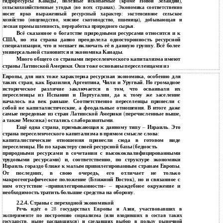
гидроресурсы Канады
,
полезные ископаемые
(
кроме Новой Зеландии
),
сельскохозяйственные угодья
(
во всех странах
).
Экономика соответственно
носит ярко выраженный ресурсный характер
:
экстенсивное сельское
хозяйство
(
овцеводство
,
мясное скотоводство
,
пшеница
),
добывающая и
лесная промышленность
,
переработка природного сырья
.
Всё сказанное о богатстве природными ресурсами относится и к
США
,
но эта страна давно преодолела односторонность ресурсной
специализации
,
что и мешает включать её в данную группу
.
Всё более
универсальной становится и экономика Канады
.
Много общего со странами переселенческого капитализма имеют
страны Латинской Америки
.
Они тоже основаны переселенцами из
Европы
,
для них тоже характерна ресурсная экономика
,
особенно для
таких стран
,
как Бразилия
,
Аргентина
,
Чили и Уругвай
.
Но громадное
историческое различие заключается в том
,
что осваивали их
переселенцы из Испании и Португалии
,
да к тому же заселение
началось на век раньше
.
Соответственно переселенцы принесли с
собой не капиталистические
,
а феодальные отношения
.
В итоге даже
самые передовые из стран Латинской Америки
(
перечисленные выше
,
а также Мексика
)
остались слаборазвитыми
.
Ещё одна страна
,
примыкающая к данному типу
–
Израиль
.
Это
страна переселенческого капитализма в прямом смысле слова
:
капиталистические отношения принесли сюда в готовом виде
переселенцы
.
Но по характеру своей ресурсной базы
(
бедность
природными ресурсами в сочетании с высококвалифицированными
трудовыми ресурсами
)
и
,
соответственно
,
по структуре экономики
Израиль гораздо ближе к малым привилегированным странам Европы
.
От последних
,
в свою очередь
,
его отличает не только
макрогеографическое положение
(
Ближний Восток
),
но и связанное с
ним отсутствие
«
привилегированности
» –
враждебное окружение и
необходимость тратить большие средства на оборону
.
2.2.4. Страны с переходной экономикой
Речь идёт о
28
государствах Европы и Азии
,
участвовавших в
эксперименте по построению социализма
(
или входивших в состав таких
государств
,
ныне распавшихся
)
и сделавших выбор в пользу рыночной