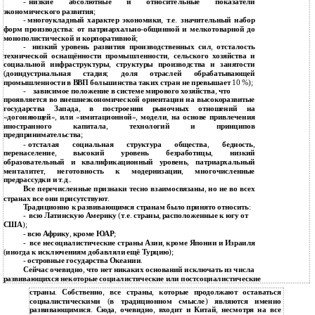
-
низкие абсолютные и относительные показатели
экономического развития
;
-
многоукладный характер экономики
,
т
.
е
.
значительный набор
форм производства
:
от патриархально
-
общинной и мелкотоварной до
монополистической и корпоративной
;
-
низкий уровень развития производственных сил
,
отсталость
технической оснащённости промышленности
,
сельского хозяйства и
социальной инфраструктуры
,
структуры производства и занятости
(
доиндустриальная стадия
;
доля отраслей обрабатывающей
промышленности в ВВП большинства таких стран не превышает
10 %);
-
зависимое положение в системе мирового хозяйства
,
что
проявляется во внешнеэкономической ориентации на высокоразвитые
государства Запада
,
в построении рыночных отношений на
«
догоняющей
»,
или
«
имитационной
»,
модели
,
на основе привлечения
иностранного капитала
,
технологий и принципов
предпринимательства
;
-
отсталая социальная структура общества
,
бедность
,
перенаселение
,
высокий уровень безработицы
,
низкий
образовательный и квалификационный уровень
,
патриархальный
менталитет
,
неготовность к модернизации
,
многочисленные
предрассудки и т
.
д
..
Все перечисленные признаки тесно взаимосвязаны
,
но не во всех
странах все они присутствуют
.
Традиционно к развивающимся странам было принято относить
:
-
всю Латинскую Америку
(
т
.
е
.
страны
,
расположенные к югу от
США
);
-
всю Африку
,
кроме ЮАР
;
-
все несоциалистические страны Азии
,
кроме Японии и Израиля
(
иногда к исключениям добавляли ещё Турцию
);
-
островные государства Океании
.
Сейчас очевидно
,
что нет никаких оснований исключать из числа
развивающихся некоторые социалистические или постсоциалистические
страны
.
Собственно
,
все страны
,
которые продолжают оставаться
социалистическими
(
в традиционном смысле
)
являются именно
развивающимися
.
Сюда
,
очевидно
,
входит и Китай
,
несмотря на все