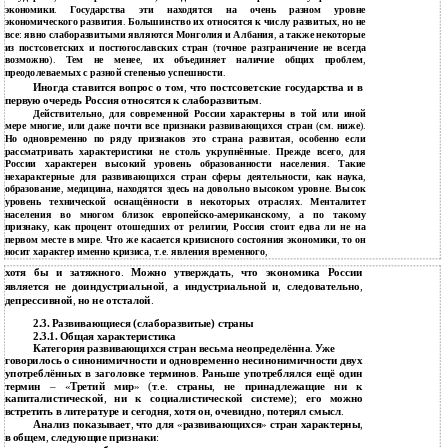
экономики
.
Государства эти находятся на очень разном уровне
экономического развития
.
Большинство их относятся к числу развитых
,
но не
все
:
явно слаборазвитыми являются Монголия и Албания
,
а также некоторые
из постсоветских и постюгославских стран
(
точное разграничение не всегда
возможно
).
Тем не менее
,
их объединяет наличие общих проблем
,
преодолеваемых с разной степенью успешности
.
Иногда ставится вопрос о том
,
что постсоветские государства и в
первую очередь Россия относятся к слаборазвитым
.
Действительно
,
для современной России характерны в той или иной
мере многие
,
или даже почти все признаки развивающихся стран
(
см
.
ниже
).
Но одновременно по ряду признаков это страна развитая
,
особенно если
рассматривать характеристики не столь укрупнённые
.
Прежде всего
,
для
России характерен высокий уровень образованности населения
.
Такие
нехарактерные для развивающихся стран сферы деятельности
,
как наука
,
образование
,
медицина
,
находятся здесь на довольно высоком уровне
.
Высок
уровень технической оснащённости в некоторых отраслях
.
Менталитет
населения во многом близок европейско
-
американскому
,
а по такому
признаку
,
как процент отошедших от религии
,
Россия стоит едва ли не на
первом месте в мире
.
Что же касается кризисного состояния экономики
,
то он
носит характер именно кризиса
,
т
.
е
.
явления временного
,
хотя бы и затяжного
.
Можно утверждать
,
что экономика России
является не доиндустриальной
,
а индустриальной и
,
следовательно
,
депрессивной
,
но не отсталой
.
2.3. Развивающиеся (слаборазвитые) страны
2.3.1. Общая характеристика
Категория развивающихся стран весьма неопределённа
.
Уже
говорилось о синонимичности и одновременно несинонимичности двух
употреблённых в заголовке терминов
.
Раньше употреблялся ещё один
термин
– «
Третий мир
» (
т
.
е
.
страны
,
не принадлежащие ни к
капиталистической
,
ни к социалистической системе
);
его можно
встретить в литературе и сегодня
,
хотя он
,
очевидно
,
потерял смысл
.
Анализ показывает
,
что для
«
развивающихся
»
стран характерны
,
в общем
,
следующие признаки
: