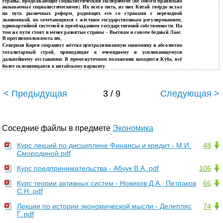
страны, продолжающие социалистический эксперимент
(
не совсем правильно
называемые социалистическими
).
Их всего пять
,
из них Китай твёрдо встал
на путь рыночных реформ
,
роднящих его со странами с переходной
экономикой
,
но сочетающихся с жёстким государственным регулированием
,
однопартийной системой и преобладанием государственной собственности
.
На
том же пути стоят и менее развитые страны
–
Вьетнам и совсем бедный Лаос
.
В противоположность им
,
Северная Корея сохраняет жёстко централизованную экономику и абсолютно
тоталитарный строй
,
приводящие к очевидному и усиливающемуся
дальнейшему отставанию
.
В промежуточном положении находится Куба
,
всё
более склоняющаяся к китайскому варианту
.
< Предыдущая
3 / 9
Следующая >
Соседние файлы в предмете
Экономика
Курс лекций по дисциплине Финансы и кредит - М.И.
48
Смородиной.pdf
Курс предпринимательства - Абчук В.А..pdf
106
Курс теории активных систем - Новиков Д.А., Петраков
66
С.Н..pdf
Лекции по истории экономической мысли - Делепляс
74
Г..pdf