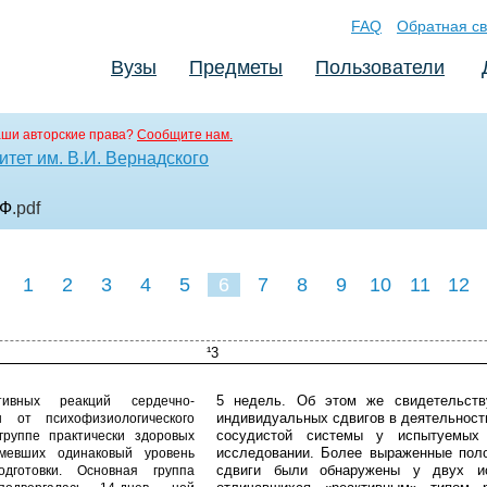
FAQ
Обратная св
Вузы
Предметы
Пользователи
аши авторские права?
Сообщите нам.
тет им. В.И. Вернадского
РФ
.pdf
1
2
3
4
5
6
7
8
9
10
11
12
¹3
5 недель. Об этом же свидетельств
тивных реакций сердечно-
индивидуальных сдвигов в деятельност
ы от психофизиологического
сосудистой системы у испытуемых
группе практически здоровых
исследовании. Более выраженные пол
мевших одинаковый уровень
сдвиги были обнаружены у двух ис
дготовки. Основная группа