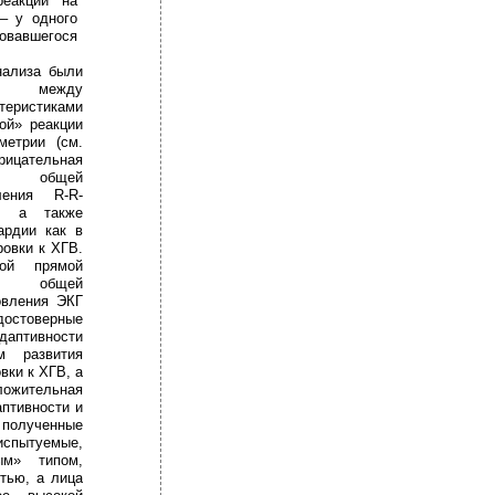
реакций на
– у одного
авшегося
нализа были
зи между
ристиками
ой» реакции
метрии (см.
рицательная
ом общей
ления R-R-
и, а также
ардии как в
ровки к ХГВ.
ной прямой
ом общей
овления ЭКГ
стоверные
даптивности
м развития
вки к ХГВ, а
жительная
птивности и
полученные
спытуемые,
ым» типом,
тью, а лица