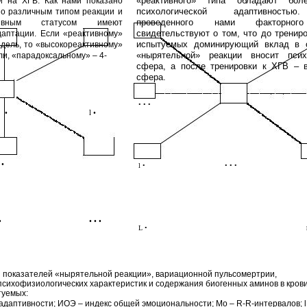
«реактивного» типа обладают бол
и на ХГВ. Как нами показано
психологической адаптивность
дно различным типом реакции и
проведенного нами факторног
тивным статусом имеют
свидетельствуют о том, что до тренир
аптации. Если «реактивному»
испытуемых доминирующий вклад в о
едель, то «высокореактивному»
«нырятельной» реакции вносит псих
ли, «парадоксальному» – 4-
сфера, а после тренировки к ХГВ – в
сфера.
• • •
•
l •
 •
l •
• • •
•
• • •
L •
 показателей «нырятельной реакции», вариационной пульсомертрии,
психофизиологических характеристик и содержания биогенных аминов в кров
туемых:
адаптивности; ИОЭ – индекс общей эмоциональности; Мо – R-R-интервалов; l