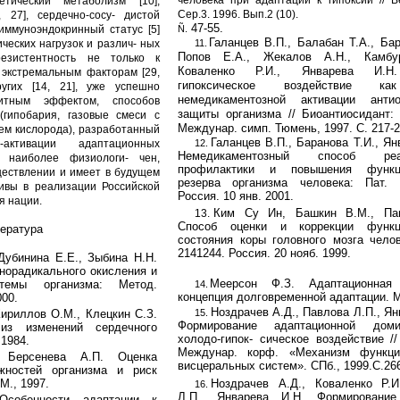
человека при адаптации к гипоксии // В
етический метаболизм [10],
Сер.3. 1996. Вып.2 (10).
, 27], сердечно-сосу- дистой
47-55.
оиммуноэндокринный статус [5]
Ñ.
Галанцев В.П., Балабан Т.А., Бар
ческих нагрузок и различ- ных
11.
Попов Е.А., Жекалов А.Н., Камбур
резистентность не только к
Коваленко Р.И., Январева И
м экстремальным факторам [29,
гипоксическое воздействие ка
угих [14, 21], уже успешно
немедикаментозной активации антио
тным эффектом, способов
защиты организма // Биоантиосидант:
(гипобария, газовые смеси с
Междунар. симп. Тюмень, 1997. С. 217-2
м кислорода), разработанный
Галанцев В.П., Баранова Т.И., Ян
ктивации адаптационных
12.
Немедикаментозный способ реаб
а наиболее физиологи- чен,
профилактики и повышения функци
ществлении и имеет в будущем
резерва организма человека: Пат. 
ивы в реализации Российской
Россия. 10 янв. 2001.
я нации.
Ким Су Ин, Башкин В.М., Па
13.
Способ оценки и коррекции функци
ература
состояния коры головного мозга челов
2141244. Россия. 20 нояб. 1999.
Дубинина Е.Е., Зыбина Н.Н.
норадикального окисления и
Меерсон Ф.З. Адаптационная 
стемы организма: Метод.
14.
концепция долговременной адаптации. М
000.
Ноздрачев А.Д., Павлова Л.П., Ян
Кириллов О.М., Клецкин С.З.
15.
Формирование адаптационной дом
лиз изменений сердечного
холодо-гипок- сическое воздействие //
 1984.
Междунар. корф. «Механизм функци
, Берсенева А.П. Оценка
висцеральных систем». СПб., 1999.С.266
жностей организма и риск
М., 1997.
Ноздрачев А.Д., Коваленко Р.И
16.
Л.П., Январева И.Н. Формирование
Особенности адаптации к