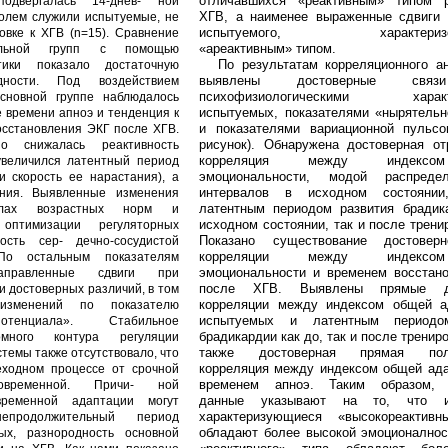
отличавшихся «реактивным» типом 
одвергалась 14-днев- ной
ХГВ, а наименее выраженные сдвиги 
ролем служили испытуемые, не
испытуемого, характеризов
овке к ХГВ (n=15). Сравнение
«ареактивным» типом.
ольной групп с помощью
По результатам корреляционного а
стики показало достаточную
выявлены достоверные свя
ности. Под воздействием
психофизиологическими характе
сновной группе наблюдалось
испытуемых, показателями «нырятельн
 времени апноэ и тенденция к
и показателями вариационной пульсо
сстановления ЭКГ после ХГВ.
рисунок). Обнаружена достоверная от
о снижалась реактивность
корреляция между индекс
увеличился латентный период
эмоциональности, модой распреде
и скорость ее нарастания), а
интервалов в исходном состояни
ения. Выявленные изменения
латентным периодом развития брадик
елах возрастных норм и
исходном состоянии, так и после трени
оптимизации регуляторных
Показано существование достовер
ость сер- дечно-сосудистой
корреляции между индекс
По остальным показателям
эмоциональности и временем восстан
направленные сдвиги при
после ХГВ. Выявлены прямые до
и достоверных различий, в том
корреляции между индексом общей а
изменений по показателю
испытуемых и латентным периодо
отенциала». Стабильное
брадикардии как до, так и после трениро
омного контура регуляции
также достоверная прямая поло
темы также отсутствовало, что
корреляция между индексом общей ада
еходном процессе от срочной
временем апноэ. Таким образом, 
овременной. Причи- ной
данные указывают на то, что и
временной адаптации могут
характеризующиеся «высокореактивн
епродолжительный период
обладают более высокой эмоционалнос
рых, разнородность основной