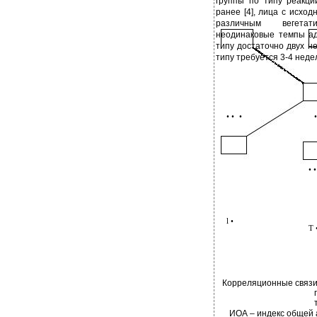
группы по типу реакци
ранее [4], лица с исхо
различным вегета
неодинаковые темпы ад
типу достаточно двух н
типу требуется 3-4 неде
• •
•
•
• •
l •
T 
Корреляционные связи
ИОА – индекс общей 