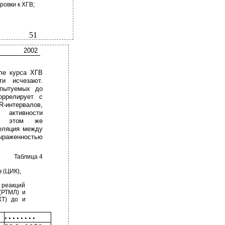
ровки к ХГВ;
51
2002
сле курса ХГВ
ти исчезают.
спытуемых до
оррелирует с
-интервалов,
ктивности
Об этом же
еляция между
аженностью
Таблица 4
 (ЦИК),
 реакций
(РТМЛ) и
КТ) до и
• • • • • • • •