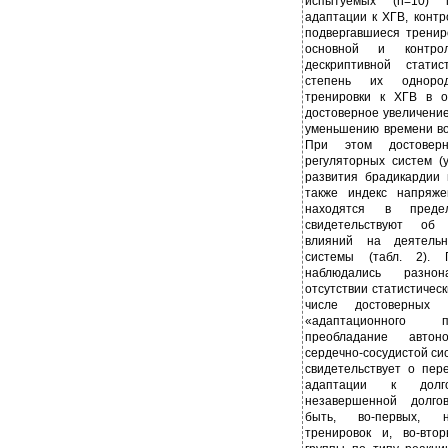
испытуемых (n=10) п
адаптации к ХГВ, конт
подвергавшиеся тренир
основной и контр
дескриптивной стати
степень их однород
тренировки к ХГВ в о
достоверное увеличение
уменьшению времени во
При этом достоверн
регуляторных систем (
развития брадикардии 
также индекс напряж
находятся в пред
свидетельствуют об 
влияний на деятельн
системы (табл. 2). 
наблюдались разно
отсутствии статистическ
числе достоверных 
«адаптационного п
преобладание автон
сердечно-сосудистой сис
свидетельствует о пер
адаптации к долг
незавершенной долго
быть, во-первых, н
тренировок и, во-вто