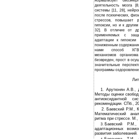
нормализует биоэнерг
деятельность мозга [8
системы [11, 28], нейр
после психических, физи
стрессов, повышает 
гипоксии, но и к други
32]. В отличие от др
применяемых с защи
адаптации к гипоксии 
пониженным содержание
нами способ ХГВ-а
механизмов организм
безвреден, прост в осу
значительные перспект
программы оздоровлени
Лит
1. Арутюнян А.В., 
Методы оценки свобод
антиоксидантной си
рекомендации. СПб., 2
2. Баевский Р.М., 
Математический ана
ритма при стрессе. М.,
Баевский Р.М.
3.
адаптационных возмо
развития заболеваний. 
Баранова Т.И. 