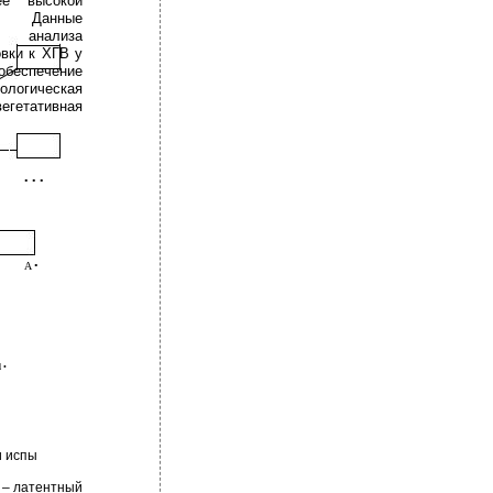
ее высокой
ю. Данные
о анализа
овки к ХГВ у
беспечение
ологическая
егетативная
• • •
A •
l •
и испы
 – латентный