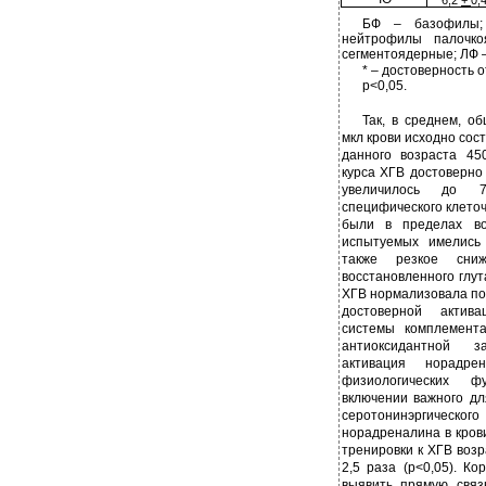
6,2
+
0,
БФ – базофилы
нейтрофилы палочк
сегментоядерные; ЛФ 
* – достоверность 
р<0,05.
Так, в среднем, о
мкл крови исходно сос
данного возраста 45
курса ХГВ достоверно 
увеличилось до 7
специфического клеточ
были в пределах во
испытуемых имелись
также резкое сни
восстановленного глут
ХГВ нормализовала по
достоверной актив
системы комплемент
антиоксидантной 
активация норадрен
физиологических ф
включении важного д
серотонинэргиче
норадреналина в кров
тренировки к ХГВ возр
2,5 раза (р<0,05). К
выявить прямую связ