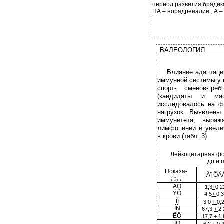
период развития брадика
НА – норадреналин ; А –
ВАЛЕОЛОГИЯ
Влияние адаптаци
иммунной системы у 
спорт- сменов-гре
(кандидаты и ма
исследовалось на ф
нагрузок. Выявлены
иммунитета, выраж
лимфопении и увели
в крови (табл. 3).
Лейкоцитарная фо
до и 
Показа-
Äî ÕÃ
òåëü
ÁÔ
1,3
+
0,2
ÝÔ
4,5
+
0,
ÍÏ
3,0
+
0,
ÍÑ
67,3
+
2,
ËÔ
17,7
+
1,
ÌÖ