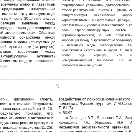
согласуется с работами Ф.З. Меерсона
 временем апноэ и латентным
формирования устойчивой долговременной 
 брадикардии. Обнаруженные
стресс-реализующей системы уменьш
и имели место у испытуемых до
свидетельствует исчезновение корр
чезали после 30-дневного курса
характеристиками «нырятельной» реакции,
реляция выявлена между
показателями и уровнем катехоламинов в кр
норадреналина до тренировки к
роль стресс-лимитирующих систем,
й эмоциональности. Обратная
серотонинэргической, о чем свидетель
висимость обнаружена между
корреляция между выраженностью брадикард
налина в крови испытуемых до
и величиной моды распределения R-R
ей адаптивности (см. рисунок).
содержанием серотонина в крови. В закл
ельная корреляция между
особо под- черкнуть, что комб
актеризующими активность
немедикаментозная технология ХГВ а
й системы (индекс напряжения,
положительным защитным
ердо,
¹3
воздействие от психофизиологического 
гии, физиологии спорта,
человека // Физиол. журн. им. И.М.Сече
гике и в клинике. Результаты
Т. 81 (5).
 наши прежние работы [6, 16,
86-92.
Ñ.
едительно показали, что
Галанцев В.П., Баранова Т.И., Зав
вка че- ловека в онтогенезе к
10.
Камардина Т.А., Январева И.Н. Ис
видуальном режиме приводит к
механизмов резистентности организма
иоксидантных систем [11, 25],