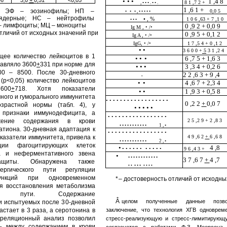
46
3,0
+
0,51*
<0,05
•
• •
1 ,4 8
8 1 ,7 2 +
, • • • . • • .
1 ,6 1 +
; ЭФ – эозинофилы; НП –
0,0 5
•
•
• , • • • • •
оядерные; НС – нейтрофилы
• , %
1 0 6 ,63 + 7 ,1 0
• • •
– лимфоциты; МЦ – моноциты
0 ,9 2 + 0,0 9
Ig M , • /•
отличий от исходных значений при
0 ,9 5 + 0,1 2
Ig A , • /•
IgG, • /•
1 7 ,5 4 + 0 ,1 2
• •
3 6 0 0 + 5 3 1 ,2 4
бщее количество лейкоцитов в 1
• •
•
6 ,7 5 + 1,6 3
тавляло 3600
+
331 при норме для
• • •
3 ,3 4 + 0,2 6
00 – 8500. После 30-дневного
2 2 ,6 3 + 9 ,4
•
(р<0,05) количество лейкоцитов
•
•
4 ,6 7 + 2,3 4
600
+
718. Хотя показатели
• •
1 ,9 3 + 0,5 8
ного и гуморального иммунитета
• • • • • • • • • • • • • • • • • •
0 ,2 2
+
0,0 7
зрастной нормы (табл. 4), у
• • • • •
 признаки иммунодефицита, а
• • • • • • • • • • • • • • • • •
жение содержания в крови
2 5 ,2 9 + 2 ,8 3
• • • • • • • • • • •
1 , •
атиона. 30-дневная адаптация к
• • • • • • • • • • • • • • • • •
казатели иммунитета, привела к
4 9 ,6 2
+
6 ,6 8
• • • • • • • • • • •
2 , •
ации фагоцитирующих клеток
•
4 ,8
• • • • • •
• • • • •
9 6 ,4 3 +
а и неферментативного звена
•
• • • • • • • • • • • •
3 7 ,6 7
+
4 ,7
защиты. Обнаружена также
• • •
• •
• • • •
ергического пути регуляции
ункций при одновременном
*
– достоверность отличий от исходны
ля восстановления метаболизма
ского пути. Содержание
Â
целом полученные данные позво
и испытуемых после 30-дневной
астает в 3 раза, а серотонина в
заключение, что технология ХГВ одноврем
орреляционный анализ позволил
стресс-реализующую и стресс-лимитирующу
ь между содержанием в крови