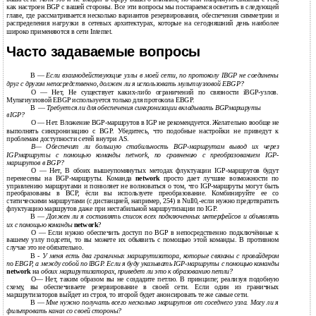
как настроен BGP с вашей стороны. Все эти вопросы мы постараемся осветить в следующей
главе, где рассматривается несколько вариантов резервирования, обеспечения симметрии и
распределения нагрузки в сетевых архитектурах, которые на сегодняшний день наиболее
широко применяются в сети Internet.
Часто задаваемые вопросы
В
—
Если взаимодействующие узлы в моей сети, по протоколу IBGP не соединены
друг с другом непосредственно, должен ли я использовать мультиузловой EBGP?
О — Нет, Не существует каких-либо ограничений по связности iBGP-узлов.
Мультиузловой EBGP используется только для протокола EBGP.
В
—
Требуется ли для обеспечения синхронизации вкладывать BGPмаршруты
вIGP?
О — Нет. Вложение BGP-маршрутов в IGP не рекомендуется. Желательно вообще не
выполнять синхронизацию с BGP. Убедитесь, что подобные настройки не приведут к
проблемам доступности сетей внутри AS.
В— Обеспечит ли большую стабильность BGP-маршрутам вывод их через
IGPмаршруты с помощью команды network, no сравнению с преобразованием IGP-
маршрутов в BGP?
О — Нет, В обоих вышеупомянутых методах флуктуации IGP-маршрутов будут
перенесены на BGP-маршруты. Команда
network
просто дает лучшие возможности по
управлению маршрутами и позволяет не волноваться о том, что IGP-маршруты могут быть
преобразованы в ВСР, ёсли вы используете преобразование. Комбинируйте ее со
статическими маршрутами (с дистанцией, например, 254) в Null0,-если нужно предотвратить
флуктуацию маршрутов даже при нестабильной маршрутизации по IGP.
В
—
Должен ли я составлять список всех подключенных интерфейсов и объявлять
их с помощью команды
network
?
О — Если нужно обеспечить доступ по BGP в непосредственно подключённые к
вашему узлу подсети, то вы можете их объявить с помощью этой команды. В противном
случае это не обязательно.
В
-
У меня есть два граничных маршрутизатора, которые связаны с провайдером
п
o
EBGP, а между собой no lBGP. Если я буду указывать IGP-маршруты с помощью команды
network
на
обоих маршрутизаторах, приведет ли это к образованию петли?
О— Нет, таким образом вы не создадите петлю. В принципе; реализуя подобную
схему, вы обеспечиваете резервирование в своей сети. Если один из граничных
маршрутизаторов выйдет из строя, то второй будет анонсировать те же самые сети.
В
—
Мне нужно получать всего несколько маршрутов от соседнего узла. Могу ли я
фильтровать канал со своей стороны?