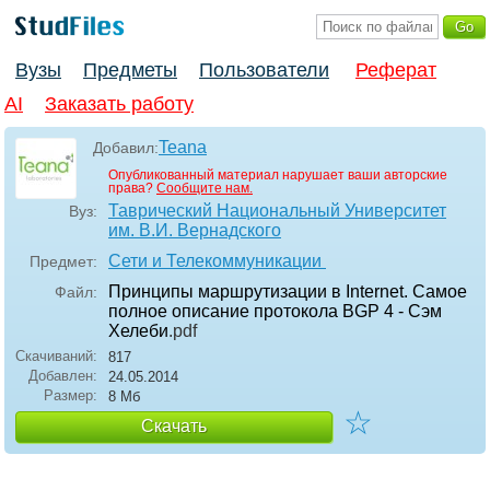
Вузы
Предметы
Пользователи
Реферат
AI
Заказать работу
Teana
Добавил:
Опубликованный материал нарушает ваши авторские
права?
Сообщите нам.
Таврический Национальный Университет
Вуз:
им. В.И. Вернадского
Сети и Телекоммуникации
Предмет:
Принципы маршрутизации в Internet. Самое
Файл:
полное описание протокола BGP 4 - Сэм
Хелеби
.pdf
Скачиваний:
817
Добавлен:
24.05.2014
Размер:
8 Мб
☆
Скачать