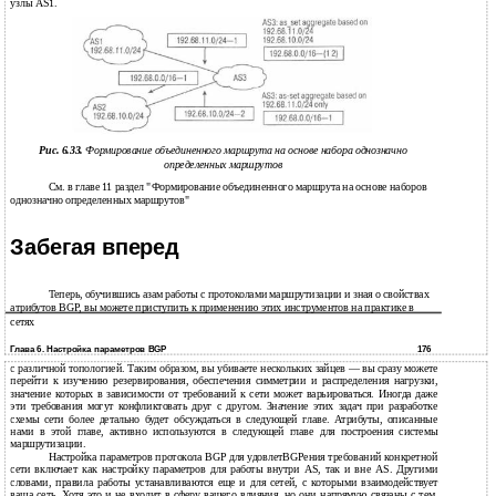
узлы AS1.
Рис. 6.33.
Формирование объединенного маршрута на основе набора однозначно
определенных маршрутов
См. в главе 11 раздел "Формирование объединенного маршрута на основе наборов
однозначно определенных маршрутов"
Забегая вперед
Теперь, обучившись азам работы с протоколами маршрутизации и зная о свойствах
атрибутов BGP, вы можете приступить к применению этих инструментов на практике в
сетях
Глава 6. Настройка параметров BGP
176
с различной топологией. Таким образом, вы убиваете нескольких зайцев — вы сразу можете
перейти к изучению резервирования, обеспечения симметрии и распределения нагрузки,
значение которых в зависимости от требований к сети может варьироваться. Иногда даже
эти требования могут конфликтовать друг с другом. Значение этих задач при разработке
схемы сети более детально будет обсуждаться в следующей главе. Атрибуты, описанные
нами в этой главе, активно используются в следующей главе для построения системы
маршрутизации.
Настройка параметров протокола BGP для удовлетBGPения требований конкретной
сети включает как настройку параметров для работы внутри AS, так и вне AS. Другими
словами, правила работы устанавливаются еще и для сетей, с которыми взаимодействует
ваша сеть. Хотя это и не входит в сферу вашего влияния, но они напрямую связаны с тем,