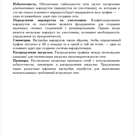
Избыточность.
Обеспечение стабильности сети засчет построения
альтенативных маршрутов (маршрутов по умолчанию), по которым в
случае отказа основного маршрута будет передаваться весь трафик —
одна из важнейших задач при создании сети.
Определение маршрутов по умолчанию.
Конфигурирование
маршрутов по умолчанию является фундаментом для создания
надёжных сетевых соединений с резервированием. Однако когда
имеется несколько маршрут по умолчанию, возникает необходимость
определения их приоритетности.
Симметрия.
Настройка маршрутов таким образом, чтобы определенный
трафик поступал в AS и покидал ее в одной и той же точкё, — одна из
основных задач при создании системы маршрутизации.
Распределение нагрузки.
Распределение трафика между несколькдаи
каналами' для оптимизации нагрузки производительности сети.
Примеры.
Рассмотрено несколько примеров сетей с использованием
избыточности, симметрии и распределения нагрузки. Предложены
также различные варианты настройки атрибутов для выполнения
вышеуказанных требований кструктуре сети.