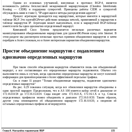
Одним из основных улучшений, внесенных в протокол BGP-4, является
возможность работы бесклассовой междоменной маршрутизации (Classless Interdomain
Routing — CIDR) и поддержка суперсетей. Принципы работы CIDR и суперсетей
обсуждались нами в главе 3, "IP-адресация и методы распределения адресов".
Процесс агрегации проводится над маршрутами, которые имеются в маршрутной
таблице BGP. Это протиBGPечит действию команды network, применяемой к маршрутам в
таблице маршрутов IP. Агрегация может выполняться, если в маршрутной BGP-таблице
имеется хотя бы один однозначно определенный маршрут.
Компанией Cisco Systems предлагается несколько различных вариантов
манипулирования объединенными маршрутами для удовлетBGPения нужд сети Internet. В
этом разделе мы рассмотрим несколько простых приемов объединения маршрутов и затем
перейдем к более сложным, но и более интересным вариантам объединения маршрутов.
Простое объединение маршрутов с подавлением
однозначно определенных маршрутов
При таком способе объединения маршрутов объявляется лишь сам объединенный
маршрут, а все составляющие его определенные маршруты подавляются. Обычно это
выполняется лишь в случаях, когда однозначно определенные маршруты не несут полезной
информации для принятия решения о более эффективной пересылке трафика.
См. в главе 11 раздел "Только объединенные маршруты, подавление однозначно
определенных маршрутов"
На рис. 6.29 показана ситуация, когда все обновления маршрутов объединены в
один простой маршрут. Предположим, что в AS 100 имеется набор сетей в диапазоне от
172.16.0.0/24 до 172.16.15.0/24. Сюда входят сети 172.16.0.Х, 172.16.1.Х и т.д. Список
определенных префиксов можно объединить в диапазон 172.16.0.0/20. Таким образом,
другие узлы оповещаются об объединенном маршруте 172.16.0.0/20, а сведения об
остальных определенных префиксах игнорируются.
Глава 6. Настройка параметров BGP
172