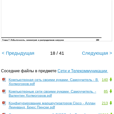
Глава 7. Избыточность, симметрия и распределение нагрузки
180
< Предыдущая
18 / 41
Следующая >
Соседние файлы в предмете
Сети и Телекоммуникации
Компьютерная сеть своими руками. Самоучитель - В.
140
Холмогоров.pdf
Компьютерные сети своими руками. Самоучитель. -
85
Валентин Холмогоров.pdf
Конфигурирование маршрутизаторов Cisco - Аллан
213
Леинванд, Брюс Пински.pdf