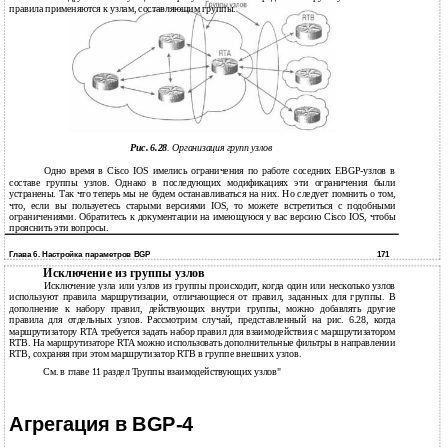
правила применяются к узлам, составляющим группы.
Рис. 6.28
. Организация групп узлов
Одно время в Cisco IOS имелись ограничения по работе соседних EBGP-узлов в
составе группы узлов. Однако в последующих модификациях эти ограничения были
устранены. Так что теперь мы не будем останавливаться на них. Но следует помнить о том,
что, если вы пользуетесь старыми версиями IOS, то можете встретиться с подобными
ограничениями. Обратитесь к документации на имеющуюся у вас версию Cisco IOS, чтобы
прояснить эти вопросы.
Глава 6. Настройка параметров BGP
171
Исключение из группы узлов
Исключение узла или узлов из группы происходит, когда один или несколько узлов
используют правила маршрутизации, отличающиеся от правил, заданных для группы. В
дополнение к набору правил, действующих внутри группы, можно добавлять другие
правила для отдельных узлов. Рассмотрим случай, представленный на рис. 6.28, когда
маршрутизатору RTA требуется задать набор правил для взаимодействия с маршрутизатором
RTB. На маршрутизаторе RTA можно использовать дополнительные фильтры в направлении
RTB, сохраняя при этом маршрутизатор RTB в группе внешних узлов.
См. в главе 11 раздел Труппы взаимодействующих узлов"
Агрегация в BGP-4