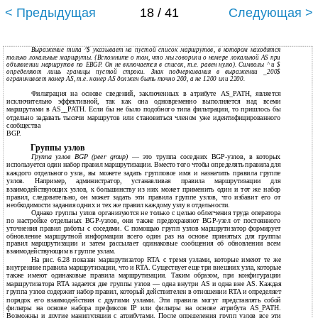
< Предыдущая
18 / 41
Следующая >
Выражение типа ^$ указывает на пустой список маршрутов, в котором находятся
только локальные маршруты. {Вспомните о том, что мы говорили о номере локальной AS при
объявлении маршрутов по EBGP. Он не включается в список, т.е. равен нулю). Символы ^ и $
определяют лишь границы пустой строки. Знак подчеркивания в выражении _200$
ограничивает номер AS, т.е. номер AS должен быть точно 200, а не 1200 или 2200.
Фильтрация на основе сведений, заключенных в атрибуте AS_PATH, является
исключительно эффективной, так как она одновременно выполняется над всеми
маршрутами в AS__PATH. Если бы не было подобного типа фильтрации, то пришлось бы
отдельно задавать тысячи маршрутов или становиться членом уже идентифицированного
сообщества
BGP.
Группы узлов
Группа узлов BGP (peer group)
— это труппа соседних BGP-узлов, в которых
используется один набор правил маршрутизации. Вместо того чтобы определять правила для
каждого отдельного узла, вы можете задать групповое имя и назначить правила группе
узлов. Например, администратор, устанавливая правила маршрутизации для
взаимодействующих узлов, к большинству из них может применить один и тот же набор
правил, следовательно, он может задать эти правила группе узлов, что избавит его от
необходимости задания одних и тех же правил каждому узлу в отдельности.
Однако группы узлов организуются не только с целью облегчения труда оператора
по настройке отдельных BGP-узлов, они также предохраняют BGP-узел от постоянного
уточнения правил работы с соседями. С помощью групп узлов маршрутизатор формирует
обновление маршрутной информации всего один раз на основе принятых для группы
правил маршрутизации и затем рассылает одинаковые сообщения об обновлении всем
взаимодействующим в группе узлам.
На рис. 6.28 показан маршрутизатор RTA с тремя узлами, которые имеют те же
внутренние правила маршрутизации, что и RTA. Существует еще три внешних узла, которые
также имеют одинаковые правила маршрутизации. Таким образом, при конфигурации
маршрутизатора RTA задается две группы узлов — одна внутри AS и одна вне AS. Каждая
группа узлов содержит набор правил, который действителен в отношении RTA и определяет
порядок его взаимодействия с другими узлами. Эти правила могут представлять собой
фильтры на основе набора префиксов IP или фильтры на основе атрибута AS_PATH.
Возможны и другие манипуляции с атрибутами. После определения групп узлов все эти