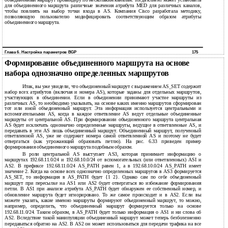
объединенный маршрут провайдеру по нескольким каналам. Тогда клиент может установить
для объединенного маршрута различные значения атрибута MED для различных каналов,
чтобы повлиять на выбор точки входа в AS. Компания Cisco разработала методику,
позволяющую пользователю модифицировать соответствующим образом атрибуты
объединенного маршрута.
Глава 6. Настройка параметров BGP
175
Формирование объединенного маршрута на основе
набора однозначно определенных маршрутов
Итак, вы уже увидели, что объединенный маршрут с выражением AS_SET содержит
набор всех атрибутов (включая и номера AS), которые заданы для отдельных маршрутов,
участвующих в объединении. Если в объединении принимают участие маршруты из
различных AS, то необходимо указывать, на основе каких именно маршрутов сформирован
тот или иной объединенный маршрут. Эта информация используется центральными и
вспомогательными AS, когда в каждое ответвление AS ведут отдельные объединенные
маршруты от центральной AS. При формировании объединенного маршрута центральная
AS будет исключать однозначно определенные маршруты, ведущие в ответвленные AS, и
передавать в эти AS лишь объединенный маршрут. Объединенный маршрут, полученный
ответвленной AS, уже не содержит номера самой ответвленной AS и поэтому не будет
отвергаться (как угрожающий образовать петлю). На рис. 6.33 приведен пример
формирования объединенного маршрута подобным образом.
В роли центральной AS выступает AS3, которая принимает информацию о
маршрутах 192.68.11.0/24 и 192.68.10.0/24 от вспомогательных (или ответвленных) ASI и
AS2. В префиксе 192.68.11.0/24 AS_PATH равен 1, а в 192.68.10.0/24 AS_PATH имеет
значение 2. Когда на основе всех однозначно определенных маршрутов в AS3 формируется
AS_SET, то информация в AS_PATH будет {1 2}. Однако сам по себе объединенный
маршрут при пересылке на AS1 или AS2 будет отвергаться во избежание формирования
петли. В AS1 при анализе атрибута AS_PATH будет обнаружен ее собственный номер, и
обновление маршрута будет игнорировано. То же самое происходит и в AS2. Если вы
можете указать, какие именно маршруты формируют объединенный маршрут, то можно,
например, определить, что объединенный маршрут формируется только на основе
192.68.11.0/24. Таким образом, в AS_PATH будет только информация о AS1 и ни слова об
AS2. Вследствие такой манипуляции объединенный маршрут может теперь безболезненно
передаваться обратно на AS2. В AS2 он может использоваться для передачи трафика на все