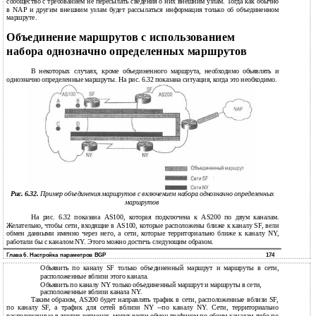
сообщество с требованием не пересылать сведения о них внешним узлам. Тогда как обычно
в NAP и другим внешним узлам будет рассылаться информация только об объединенном
маршруте.
Объединение маршрутов с использованием
набора однозначно определенных маршрутов
В некоторых случаях, кроме объединенного маршрута, необходимо объявлять и
однозначно определенные маршруты. На рис. 6.32 показана ситуация, когда это необходимо.
Рис. 6.32.
Пример объединения маршрутов с включением набора однозначно определенных
маршрутов
На рис. 6.32 показана AS100, которая подключена к AS200 по двум каналам.
Желательно, чтобы сети, входящие в AS100, которые расположены ближе к каналу SF, вели
обмен данными именно через него, а сети, которые территориально ближе к каналу NY,
работали бы с каналом NY. Этого можно достичь следующим образом.
Глава 6. Настройка параметров BGP
174
Объявить по каналу SF только объединенный маршрут и маршруты в сети,
расположенные вблизи этого канала.
Объявить по каналу NY только объединенный маршрут и маршруты в сети,
расположенные вблизи канала NY.
Таким образом, AS200 будет направлять трафик в сети, расположенные вблизи SF,
по каналу SF, а трафик для сетей вблизи NY --по каналу NY. Сети, территориально
расположенные в других регионах, могут вести обмен трафиком по обоим каналам либо по