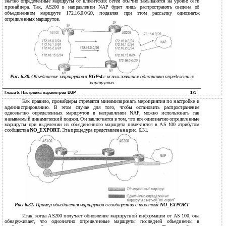
значно определенные маршруты от клиентских сетей обычно замыкаются на уровн! сети
провайдера. Так, AS200 в направлении NAP будет лишь распространять сведена об
объединенном маршруте 172.16.0.0/20, подавляя при этом рассылку однозначж
определенных маршрутов.
Рис. 6.30.
Объединение маршрутов в
BGP-4
с использованием однозначно определенных
маршрутов
Глава 6. Настройка параметров BGP
173
Как правило, провайдеры стремятся минимизировать мероприятия по настройке и
администрированию. В этом случае для того, чтобы остановить распространение
однозначно определенных маршрутов в направлении NAP, можно использовать так
называемый динамический подход. Он заключается в том, что все однозначно определенные
маршруты при выделении из объединенного маршрута помечаются в AS 100 атрибутом
сообщества
NO_EXPORT.
Эта процедура представлена на рис. 6.31.
Рис. 6.31.
Пример объединения маршрутов в сообщество с пометкой
NO_EXPORT
Итак, когда AS200 получает обновление маршрутной информации от AS 100, она
обнаруживает, что однозначно определенные маршруты последней объединены в