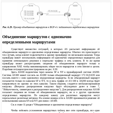
Рис. 6.29.
Пример объединения маршрутов в BGP-4 с подавлением определенных маршрутов
Объединение маршрутов с однозначно
определенными маршрутами
Существует множество ситуаций, в которых AS рассылает информацию об
объединенном маршруте и однозначно определенные маршруты. Обычно это происходит в
тех случаях, когда клиент подключается к одному провайдеру по нескольким каналам. Тогда
провайдер может использовать информацию об однозначно определенных маршрутах для
принятия оптимального решения о пересылке трафика в сеть клиента. В то же время
провайдер может распространять сведения об объединенном маршруте только в
направлении NAP, чтобы минимизировать общее число маршрутов в сети Internet в целом.
Подобная ситуация проиллюстрирована на рис. 6.30.
Здесь AS100 подключена через каналы SF и NY к провайдерской системе AS200.
Система AS100 может послать на AS200 только объединенный маршрут 172.16.0.0/20 или
послать вместе с ним однозначно определенные маршруты. Если объединенный маршрут
посылается только по каналам SF и NY, то и весь трафик от AS 100 в AS200 всегда будет
направляться по одному из этих каналов. Таким образом, создается несбалансированная
нагрузка. (Вопросы распределения нагрузки будут обсуждаться далее в главе 7,
"Избыточность, симметрия и распределение нагрузки"). Для распределения нагрузки AS100
посылает сведения не только об объединенном маршруте, но и о других однозначно
определенных маршрутах. По каждому каналу для различных маршрутов могут
пересылаться различные метрики. На основе номера сети в AS200 принимается решение об
использовании канала SF или NY для связи с AS100.
См. в главе 11 раздел "Объединенные и однозначно определенные маршруты"
Чтобы избежать усложнения маршрутных таблиц вне сети провайдера, все одно