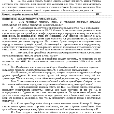
О
— Да, это можно сделать. Однако сначала следует попросить администратора
соседнего узла посылать лишь нужные вам маршруты для того, чтобы минимизировать
нежелательное использование полосы пропускания и избежать флуктуации маршрутов. В то
же время фильтрация только с вашей стороны поможет избежать случаев, когда соседи
Глава 6. Настройка параметров BGP
177
посылают вам больше маршрутов, чем вы ожидали.;
В
—
Мой провайдер требует, чтобы я установил различные локальные
предпочтения для разных соединений. Возможно ли это?
О — Нет. Локальные предпочтения определяются только внутри AS, и информация
о
них не передается во время сеансов EBGP. Однако более оптимальное решение в этом
случае — попросить провайдера сконфигурировать карту маршрутов на его узле, в которой
проводилось бы сопоставление строк для сообщества BGP (подобно описанному в RFC
1998) в течение сеанса с вашим узлом. При этом в его AS устанавливались бы локальные
предпочтения для ваших маршрутов. Вы должны будете померить используемые вами
маршруты соответствующей строкой, обозначающей их принадлежность к определенному
сообществу, чтобы правильно устанавливалось значение локального предпочтения в течение
сеанса работы с вашим узлом. Для .этой цели вы можете также использовать атрибут MED.
В
—
Получаемый от провайдера атрибут MED конфликтует с моим IGP и влияет
на обмен трафиком. Что мне делать в этом случае?
О — Если получение MED от провайдера создает проблемы, то попросите его не
пересылать вам MED. Вы также можете самостоятельно установить МЕD в 0 со своей
стороны.
В
— Я подключен к нескольким провайдерам. Иногда в мою AS поступает огромное
количество трафика, не принадлежащего моей.АS. В чем может быть причина?
;
О— Возможно, вы объявляете маршруты, которое получаете от одного провайдера
другим провайдерам. В этом случае другие AS могут использоватъ вашу AS как
транзитную. Убедитесь в том, что вы объявляете провайдерам только внутренние маршруты.
В
—
У меня имеется
несколько
соединений с одним провайдером. Следует ли мне
беспокоиться объявлении маршрутов, полученных по одному каналу, во второй канал?
О — Предположительно правила работы по BGF нa стороне вашего провайдера
позволяют обнаруживать маршруты, которые уже были получены от вас его AS, и
игнорировать их. Однако это не очень хорошая практика. Поступая таким образом, вы
дополнительно нагружаете процессор и перегружаете канал бесполезной информацией.
Если это возможно, убедитесь в том, что вы пересылаете сведения только о собственных
маршрутах.
В
— Я как провайдер выдал одному из своих клиентов частный номер AS. Теперь
клиент хочет организовать еще одно соединение, но уже с другим провайдером. Что
произойдет если рн
по-прежнему будет использовать выданный мною частный номер AS?
О – Хотя сегодня в сети internet подобные случаи не редкость, это считается очень