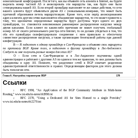
:
нежелательной конфгурацией. После
того, как вы объявите сеть клиента в Internet,
вы
будете
вырезать номер частной AS и анонсировать эти маршруты так, как будто они были
сгенерированы вашей AS. Если второй провайдер выполняет те же самые действия, то сети
вашего клиента будут объявляться двумя AS с уникальными.номерами, что может быть
причиной образования петель маршрутизации. Кроме того, если перёд анонсированием
адреса клиента другим сетям выполняется объединение маршрутов, то это может привести к
тому, что однозначно определенные маршруты будут доступны через одного из двух
провайдеров, т.е. становится невозможным равномерное распределение нагрузки между
двумя каналами. Если клиент по каким-либо причинам не может получить глобальный
номер AS от своего регионального реестра сети Internet, то он должен убедиться в том, что
оба его провайдера сконфигурировали соединение с ним правильно и обеспечили
совместное распределение нагрузки, а также организацию безотказной работы при данной
конфигурации.
В
— Я
подключен к одному провайдеру в Сан-Франциско и объявляю свои маршруты
по протоколу BGP. Кроме того, я подключен к другому провайдеру
в
Лос-Анджелесе.
Следует ли мне получить разные номера для этих AS?
О – Если сети в Сан-Франциско и в Лос-Анджелесе подчинены одной
администрации и работают с другими AS по одним и тем же правилам, то они должны быть
объединены в одну AS. Помните, что разделение сетей в BGP означает разделение
административной ответственности и правил. Определяющим фактором для этого должна
быть топология сети.
Глава 6. Настройка параметров BGP
178
Ссылки
RFC 1998, "Ал AppUcation of the BGP Community Attribute in
Multi-home
1
Routing," www.isi.edu/in-notes/rfcl998.txt
RFC 2270, "Using a Dedicated AS for Sites Homed to a single Provider,"
2
www.isi.edu/in-notes/rfc2270.txt