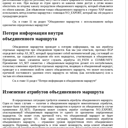
одному из них. При выходе из строя одного из каналов связи доступ к сетям можно
обеспечить по второму каналу посредством объединенного маршрута, который объявляется
по обоим каналам. Для объявления только объединенного маршрута в сторону NAP можно
использовать метод пометки маршрутов с помощью NO_EXPORT, который мы обсуждали в
предыдущем разделе.
См. в главе 11 на раздел "Объединение маршрутов с использованием набора
однозначно определенных маршрутов"
Потери информации внутри
объединенного маршрута
Объединение маршрутов приводит к потерям информации, так как атрибуты
отдельных маршрутов при объединении теряются. Как мы уже отмечали, протокол BGP
определяет набор AS_SET, который представляет собой математический ряд, состоящий из
элементов, где содержатся сведения обо всех маршрутах, участвующих в объединении.
Примерами таких элементов могут служить атрибуты AS_PATH и COMMUNITY.
Применение AS_SET совместно с объединенным маршрутом делают его нестабильным,
поскольку изменение атрибутов отдельных маршрутов, входящих в объединенный маршрут,
приводит и к изменению свойств самого объединенного маршрута, что может послужить
причиной постоянного удаления этого маршрута из таблиц (как нестабильного) или к
частым его обновлениям.
См. в главе 11 раздел "Потери информации в объединенном маршруте"
Изменение атрибутов объединенного маршрута
В определенных ситуациях требуется изменить атрибуты объединенного маршрута.
Один из таких случаев — наличие в объединенном маршруте нежелательных атрибутов,
которые были унаследованы от отдельных маршрутов в процессе их объединения (в случае
применения AS_SET). Примером может служить атрибут сообщества NO_EXPORT,
унаследованный объединенным маршрутом от одного из однозначно определенных
маршрутов. Он может стать причиной того, что объединенный маршрут не будет
экспортирован другим AS. Еще одна ситуация, требующая изменения атрибутов
объединенного маршрута, -- отражение уровня предпочтения этого объединенного
маршрута. Например, необходимость в этом может возникнуть, когда клиент объявляет