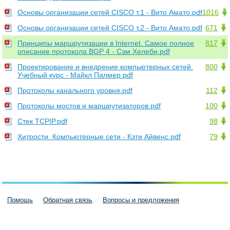
Основы организации сетей CISCO т.1 - Вито Амато.pdf
1016
Основы организации сетей CISCO т.2 - Вито Амато.pdf
671
Принципы маршрутизации в Internet. Самое полное
817
описание протокола BGP 4 - Сэм Хелеби.pdf
Проектирование и внедрение компьютерных сетей.
800
Учебный курс - Майкл Палмер.pdf
Протоколы канального уровня.pdf
112
Протоколы мостов и маршрутизаторов.pdf
100
Стек TCPIP.pdf
98
Хитрости. Компьютерные сети - Кэти Айвенс.pdf
79
Помощь
Обратная связь
Вопросы и предложения
Пользовательское соглашение
Политика конфиденциальности