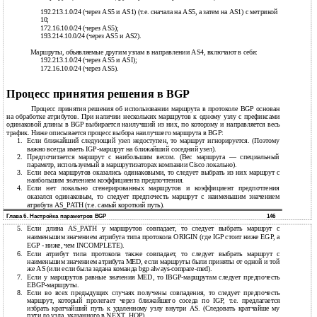
192.213.1.0/24 (через AS5 и AS1) (т.е. сначала на AS5, а затем на AS1) с метрикой
10;
172.16.10.0/24 (через AS5);
193.214.10.0/24 (через AS5 и AS2).
Маршруты, объявляемые другим узлам в направлении AS4, включают в себя:
192.213.1.0/24 (через AS5 и ASI);
172.16.10.0/24 (через AS5).
Процесс принятия решения в BGP
Процесс принятия решения об использовании маршрута в протоколе BGP основан
на обработке атрибутов. При наличии нескольких маршрутов к одному узлу с префиксами
одинаковой длины в BGP выбирается наилучший из них, по которому и направляется весь
трафик. Ниже описывается процесс выбора наилучшего маршрута в BGP:
1.
Если ближайший следующий узел недоступен, то маршрут игнорируется. (Поэтому
важно всегда иметь
IGP-маршрут на ближайший соседний узел).
2.
Предпочитается маршрут с наибольшим весом. (Вес маршрута — специальный
параметр, используемый в маршрутизаторах компании Cisco локально).
3.
Если веса маршрутов оказались одинаковыми, то следует выбрать из них маршрут с
наибольшим значением коэффициента предпочтения.
4.
Если нет локально сгенерированных маршрутов и коэффициент предпочтения
оказался одинаковым, то следует предпочесть маршрут с наименьшим значением
атрибута AS_PATH (т.е. самый короткий путь).
Глава 6. Настройка параметров BGP
146
5.
Если длина AS_PATH у маршрутов совпадает, то следует выбрать маршрут с
наименьшим значением атрибута типа протокола ORIGIN (где IGP стоит ниже EGP, a
EGP - ниже, чем INCOMPLETE).
6.
Если атрибут типа протокола также совпадает, то следует выбрать маршрут с
наименьшим значением атрибута MED, если маршруты были приняты от одной и той
же AS (или если была задана команда bgp
always-compare-med).
7.
Если у маршрутов равные значения MED, то
IBGP-марщрутам следует предпочесть
EBGP-маршруты.
8.
Если во всех предыдущих случаях получены совпадения, то следует предпочесть
маршрут, который пролегает через ближайшего соседа по IGP, т.е. предлагается
избрать кратчайший путь к удаленному узлу внутри AS. (Следовать кратчайше му
пути до узла, указанного в NEXT_HOP).