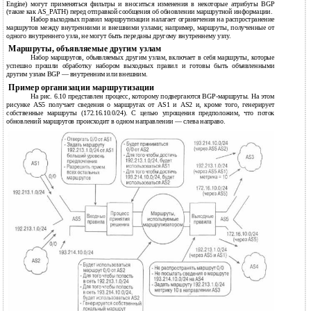
Engine) могут применяться фильтры и вноситься изменения в некоторые атрибуты BGP
(такие как AS_PATH) перед отправкой сообщения об обновлении маршрутной информации.
Набор выходных правил маршрутизации налагает ограничения на распространение
маршрутов между внутренними и внешними узлами; например, маршруты, полученные от
одного внутреннего узла, не могут быть переданы другому внутреннему узлу.
Маршруты, объявляемые другим узлам
Набор маршрутов, объявляемых другим узлам, включает в себя маршруты, которые
успешно прошли обработку набором выходных правил и готовы быть объявленными
другим узлам BGP — внутренним или внешним.
Пример организации маршрутизации
На рис. 6.10 представлен процесс, которому подвергаются BGP-маршруты. На этом
рисунке AS5 получает сведения о маршрутах от AS1 и AS2 и, кроме того, генерирует
собственные маршруты (172.16.10.0/24). С целью упрощения предположим, что поток
обновлений маршрутов происходит в одном направлении — слева направо.