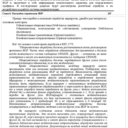
BGP и заключают в себе информацию описательного характера для определенного
префикса. В последующих разделах будут рассмотрены различные атрибуты и их
воздействие на работу системы маршрутизации.
Глава 6. Настройка параметров BGP
147
Прежде чем перейти к описанию атрибутов маршрутов, давайте рассмотрим их
основные категории.
Обязательные общеизвестные (Well-known mandatory).
Общеизвестные, используемые по собственному усмотрению (Well-known
discretionary).
Необязательные транзитивные (Optional transitive).
Необязательные нетранзитивные (Optional nontransitive).
Вот что сказано о категориях атрибутов в RFC 1771.
"Общеизвестные атрибуты должны распознаваться всеми реализациями
протокола BGP. Часть этих атрибутов обязательна для применения и должна
всегда включаться в состав сообщения UPDATE. Другие - - оставлены на ваше
усмотрение и могут или включаться не включаться в сообщение UPDATE.
Общеизвестные атрибуты должны передаваться другим узлам (после
соответствующего обновления, если это необходимо).
Кроме общеизвестных атрибутов, каждому маршруту можно
присваивать один или несколько необязательных атрибутов. Поддержка этих
атрибутов всеми реализациями BGP не требуется. Возможность обработки
неопознанного необязательного атрибута определяется установкой бита
транзитивности из октета флагов атрибутов в определенное значение.
Маршруты с неопознанными необязательными транзитивными атрибутами
должны быть обработаны. Если маршрут с неопознанным необязательным
транзитивным атрибутом обрабатывается и пересылается другим узлам BGP,
то и этот атрибут также передается на другие узлы с битом частичности
(Partial bit) и октетом флагов атрибутов, установленными в 1. Если принят и
передан на другие узлы BGPмаршрут с опознанным необязательным
транзитивным атрибутом, то бит частичности и октет флагов атрибутов
уже установлены в 1 предыдущей AS и не сбрасываются в 0 текущей AS.
Неопознанные нетранзитивные необязательные атрибуты должны
игнорироваться, и передавать сведения о них на другие узлы BGP не нужно.
На маршруте следования можно добавлять новые необязательные
транзитивные атрибуты. Это может выполнять узел, генерирующий маршрут ,
либо другая AS, через которую проходит маршрут. Если маршруты были добавлены
другой AS, то бит частичности и октет флагов атрибутов устанавливаются в 1.
Правила добавления новых необязательных нетранзитивных атрибутов зависят от
свойств добавляемых атрибутов. Документация на каждый новый необязательный