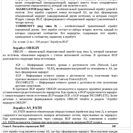
менее специфичный (неопределенный) маршрут вместо более специфичного
(однозначно определенного), который уже включен в него.
AGGREGATOR (код типа 7)
— необязательный транзитивный атрибут длиной 6
октетов. Этот атрибут содержит номер последней AS, где был сформирован
объединенный маршрут (закодированный двумя октетами), за которым следует
IPадрес спикера BGP, сформировавшего объединенный маршрут (заключенный в
четыре октета).
COMMUNITY (код типа 8)
— необязательный транзитивный атрибут
переменной длины. Этот атрибут состоит из набора четырех октетов, каждый из
которых определяет сообщество. Все маршруты, содержащие этот атрибут,
принадлежат к сообществу, заданному в атрибуте.
См. в главе 11 на с. 299 раздел "Атрибуты BGP"
Атрибут ORIGIN
ORIGIN — обязательный общеизвестный атрибут (код типа 1), который указывает
на источник обновления маршрута с учетом автономной системы. В протоколе BGP
допускаются следующие типы источников.
IGP — Информация сетевого уровня о доступности сети (Network Layer
Reachability Information -- NLRI), являющаяся внутренней по отношению к AS, где
был сформирован маршрут.
EGP – Информация сетевого уровня о доступности сети, полученная через
протокол внешнего шлюза Exterior Gateway Protocol (EGP).
INCOMPLETE — Информация сетевого уровня о доступности сети полученная
другими средствами.
В
протоколе BGP атрибут ORIGIN используется в процессе принятия решения для
установления предпочтительности маршрутов. Как правило, в BGP предпочитается маршрут
с
самым младшим типом источника (IGP младше EGP, a EGP младше INCOMPLETE). Более
детально о механизме формирования атрибута ORIGIN читайте в разделе "Атрибут
маршрута ORIGIN".
Атрибут AS_PATH
AS_PATH является обязательным общедоступным атрибутом (код типа 2), в котором
содержится последовательность номеров автономных систем, пересекаемых на маршруте.
При прохождении маршрутов через спикеры BGP внутри AS, изменения в атрибут
AS_PATH не вносятся. Однако при пересылке маршрутов внешним BGP-узлам в
Глава 6. Настройка параметров BGP
149
этот атрибут подставляется номер AS, где был сформирован маршрут. Впоследствии каждая