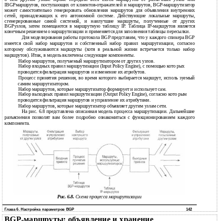
IBGPмаршрутов, поступающих от клиентов-отражателей и маршрутов, BGP-маршрутизатор
может самостоятельно генерировать обновления маршрутов для объявления внутренних
сетей, принадлежащих к его автономной системе. Действующие локальные маршруты,
сгенерированные самой системой, и наилучшие маршруты, полученные от других
BGPузлов, затем помещаются в маршрутную таблицу IP. Таблица IP-маршрутов является
конечным решением о маршрутизации и применяется для заполнения таблицы пересылки.
Для моделирования работы протокола BGP представим, что у каждого спикера BGP
имеется свой набор маршрутов и собственный набор правил маршрутизации, согласно
которому обслуживаются маршруты (хотя в реальной жизни встречается только набор
маршрутов). Итак, в модель включены следующие компоненты.
Набор маршрутов, получаемый маршрутизатором от других узлов.
Набор входных правил маршрутизации (Input Policy Engine), с помощью кото рых
проводится фильтрация маршрутов и изменение их атрибутов.
Процесс принятия решения, во время которого выбирается маршрут, исполь зуемый
самим маршрутизатором.
Набор маршрутов, которые маршрутизатор формирует и использует сам.
Набор выходных правил маршрутизации (Output Policy Engine), согласно кото рым
проводится фильтрация маршрутов и управление их атрибутами.
Набор маршрутов, которые маршрутизатор объявляет другим узлам сети.
На рис. 6.8 представлена описанная модель процесса маршрутизации. Дальнейшие
разъяснения позволят вам более подробно ознакомиться с функционированием каждого
компонента.
Рис. 6.8.
Схема процесса маршрутизации
Глава 6. Настройка параметров BGP
142
BGP-маршруты: объявление и хранение