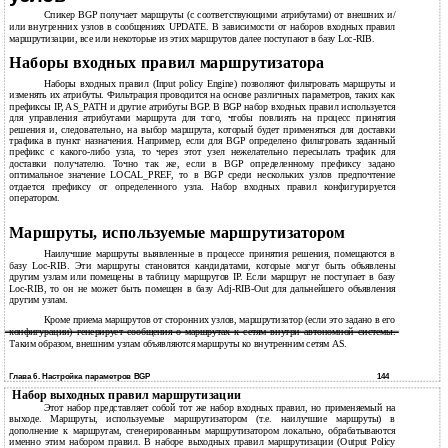
Спикер BGP получает маршруты (с соответствующими атрибутами) от внешних и/
или внутренних узлов в сообщениях UPDATE. В зависимости от наборов входных правил
маршрутизации, все или некоторые из этих маршрутов далее поступают в базу Loc-RIB.
Наборы входных правил маршрутизатора
Наборы входных правил (Input policy Engine) позволяют фильтровать маршруты и
изменять их атрибуты. Фильтрация проводится на основе различных параметров, таких как
префиксы IP, AS_PATH и другие атрибуты BGP. В BGP набор входных правил используется
для управления атрибутами маршрута для того, чтобы повлиять на процесс принятия
решения и, следовательно, на выбор маршрута, который будет применяться для доставки
трафика в пункт назначения. Например, если для BGP определено фильтровать заданный
префикс с какого-либо узла, то через этот узел нежелательно пересылать трафик для
доставки получателю. Точно так же, если в BGP определенному префиксу задано
оптимальное значение LOCAL_PREF, то в BGP среди нескольких узлов предпочтение
отдается префиксу от определенного узла. Набор входных правил конфигурируется
оператором.
Маршруты, используемые маршрутизатором
Наилучшие маршруты выявленные в процессе принятия решения, помещаются в
базу Loc-RIB. Эти маршруты становятся кандидатами, которые могут быть объявлены
другим узлам или помещены в таблицу маршрутов IP. Если маршрут не поступает в базу
Loc-RIB, то он не может быть помещен в базу Adj-RIB-Out для дальнейшего объявления
другим узлам.
Кроме приема маршрутов от сторонних узлов, маршрутизатор (если это задано в его
конфигурации) генерирует сообщения о маршрутах к сетям внутри автономной системы.
Таким образом, внешним узлам объявляются маршруты ко внутренним сетям AS.
Глава 6. Настройка параметров BGP
144
Набор выходных правил маршрутизации
Этот набор представляет собой тот же набор входных правил, но применяемый на
выходе. Маршруты, используемые маршрутизатором (т.е. наилучшие маршруты) в
дополнение к маршрутам, сгенерированным маршрутизатором локально, обрабатываются
именно этим набором правил. В наборе выходных правил маршрутизации (Output Policy