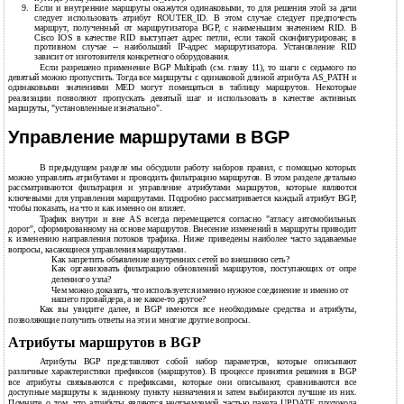
9.
Если и внутренние маршруты окажутся одинаковыми, то для решения этой за дачи
следует использовать атрибут ROUTER_ID. В этом случае следует предпочесть
маршрут, полученный от маршрутизатора BGP, с наименьшим значением RID. В
Cisco IOS в качестве RID выступает адрес петли, если такой сконфигурирован; в
противном случае
-- наибольший IP-адрес маршрутизатора. Установление RID
зависит от изготовителя конкретного оборудования.
Если разрешено применение BGP Multipath (см. главу 11), то шаги с седьмого по
девятый можно пропустить. Тогда все маршруты с одинаковой длиной атрибута AS_PATH и
одинаковыми значениями MED могут помещаться в таблицу маршрутов. Некоторые
реализации позволяют пропускать девятый шаг и использовать в качестве активных
маршруты, "установленные изначально".
Управление маршрутами в BGP
В предыдущем разделе мы обсудили работу наборов правил, с помощью которых
можно управлять атрибутами и проводить фильтрацию маршрутов. В этом разделе детально
рассматриваются фильтрация и управление атрибутами маршрутов, которые являются
ключевыми для управления маршрутами. Подробно рассматривается каждый атрибут BGP,
чтобы показать, на что и как именно он влияет.
Трафик внутри и вне AS всегда перемещается согласно "атласу автомобильных
дорог", сформированному на основе маршрутов. Внесение изменений в маршруты приводит
к изменению направления потоков трафика. Ниже приведены наиболее часто задаваемые
вопросы, касающиеся управления маршрутами.
Как запретить объявление внутренних сетей во внешнюю сеть?
Как организовать фильтрацию обновлений маршрутов, поступающих от опре
деленного узла?
Чем можно доказать, что используется именно нужное соединение и именно от
нашего провайдера, а не какое-то другое?
Как вы увидите далее, в BGP имеются все необходимые средства и атрибуты,
позволяющие получить ответы на эти и многие другие вопросы.
Атрибуты маршрутов в BGP
Атрибуты BGP представляют собой набор параметров, которые описывают
различные характеристики префиксов (маршрутов). В процессе принятия решения в BGP
все атрибуты связываются с префиксами, которые они описывают, сравниваются все
доступные маршруты к заданному пункту назначения и затем выбираются лучшие из них.
Помните о том, что атрибуты являются неотъемлемой частью пакета UPDATE протокола