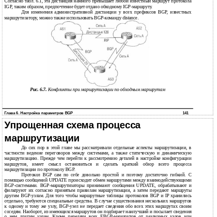
Согласно табл. 6.1, эта дистанция намного превышает любой известный маршрут протокола
IGP, таким образом, предпочтение будет отдано обходному IGP-маршруту.
Для изменения административной дистанции у всех префиксов BGP, известных
маршрутизатору, можно также использовать BGP-команду distance.
Рис. 6.7.
Конфликты при маршрутизации по обходным маршрутам
Глава 6. Настройка параметров BGP
141
Упрощенная схема процесса
маршрутизации
До сих пор в этой главе мы рассматривали отдельные аспекты маршрутизации, в
частности ведение переговоров между системами, а также статическую и динамическую
маршрутизацию. Прежде чем перейти к рассмотрению деталей в настройке конфигурации
маршрутов, имеет смысл остановиться и сделать краткий обзор всего процесса
маршрутизации по протоколу BGP.
Протокол BGP сам по себе довольно простой и поэтому достаточно гибкий. С
помощью сообщений UPDATE происходит обмен маршрутами между взаимодействующими
BGP-системами. BGP-маршрутизаторы принимают сообщения UPDATE, обрабатывают и
фильтруют их согласно принятым правилам маршрутизации, а затем передают маршруты
другим BGP-узлам. Для того чтобы маршрутные таблицы протоколов BGP и IP хранились
отдельно, требуются специальные средства. В случае существования нескольких маршрутов
к одному и тому же узлу, BGP-узел не передает сведения обо всех этих маршрутах своим
соседям. Наоборот, из имеющихся маршрутов он подбирает наилучший и посылает сведения
о нем другим узлам. Кроме передачи всех EBGP-маршрутов от различных узлов или