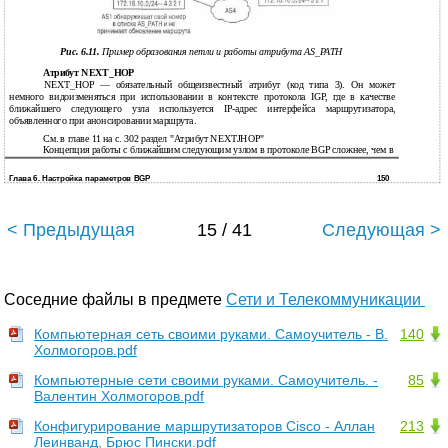
Рис. 6.11.
Пример образования петли и работы атрибута AS_PATH
Атрибут NEXT_HOP
NEXT_HOP — обязательный общеизвестный атрибут (код типа 3). Он может
немного видоизменяться при использовании в контексте протокола IGP, где в качестве
ближайшего следующего узла используется IP-адрес интерфейса маршрутизатора,
объявленного при анонсировании маршрута.
См. в главе 11 на с. 302 раздел "Атрибут NEXTJHOP"
Концепция работы с ближайшим следующим узлом в протоколе BGP сложнее, чем в
Глава 6. Настройка параметров BGP
150
< Предыдущая
15 / 41
Следующая >
Соседние файлы в предмете
Сети и Телекоммуникации
Компьютерная сеть своими руками. Самоучитель - В.
140
Холмогоров.pdf
Компьютерные сети своими руками. Самоучитель. -
85
Валентин Холмогоров.pdf
Конфигурирование маршрутизаторов Cisco - Аллан
213
Леинванд, Брюс Пински.pdf