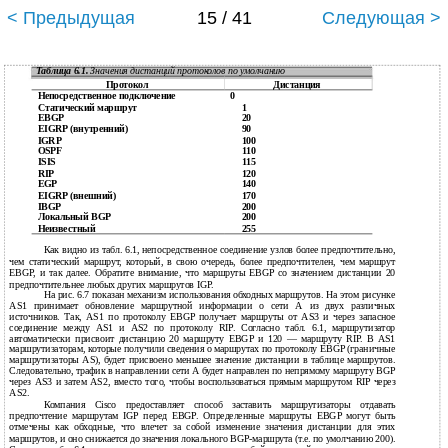
< Предыдущая
15 / 41
Следующая >
Таблица 6.1.
Значения дистанций протоколов по умолчанию
Протокол
Дистанция
Непосредственное подключение
0
Статический маршрут
1
EBGP
20
EIGRP (внутренний)
90
IGRP
100
OSPF
110
ISIS
115
RIP
120
EGP
140
EIGRP (внешний)
170
IBGP
200
Локальный BGP
200
Неизвестный
255
Как видно из табл. 6.1, непосредственное соединение узлов более предпочтительно,
чем статический маршрут, который, в свою очередь, более предпочтителен, чем маршрут
EBGP, и так далее. Обратите внимание, что маршруты EBGP со значением дистанции 20
предпочтительнее любых других маршрутов IGP.
На рис. 6.7 показан механизм использования обходных маршрутов. На этом рисунке
AS1 принимает обновление маршрутной информации о сети А из двух различных
источников. Так, AS1 по протоколу EBGP получает маршруты от AS3 и через запасное
соединение между AS1 и AS2 по протоколу RIP. Согласно табл. 6.1, маршрутизатор
автоматически присвоит дистанцию 20 маршруту EBGP и 120 — маршруту RIP. В AS1
маршрутизаторам, которые получили сведения о маршрутах по протоколу EBGP (граничные
маршрутизаторы AS), будет присвоено меньшее значение дистанции в таблице маршрутов.
Следовательно, трафик в направлении сети А будет направлен по непрямому маршруту BGP
через AS3 и затем AS2, вместо того, чтобы воспользоваться прямым маршрутом RIP через
AS2.
Компания Cisco предоставляет способ заставить маршрутизаторы отдавать
предпочтение маршрутам IGP перед EBGP. Определенные маршруты EBGP могут быть
отмечены как обходные, что влечет за собой изменение значения дистанции для этих
маршрутов, и оно снижается до значения локального BGP-маршрута (т.е. по умолчанию 200).