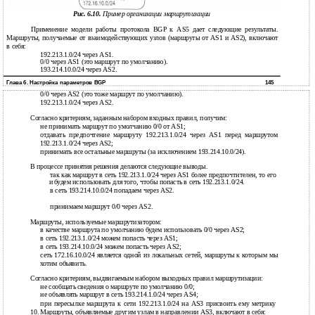
Рис. 6.10.
Пример организации маршрутизации
Применение модели работы протокола BGP к AS5 дает следующие результаты.
Маршруты, получаемые от взаимодействующих узлов (маршруты от AS1 и AS2), включают
в себя:
192.213.1.0/24 через AS1.
0/0 через AS1 (это маршрут по умолчанию).
193.214.10.0/24 через AS2.
Глава 6. Настройка параметров BGP
145
0/0 через AS2 (это тоже маршрут по умолчанию).
192.213.1.0/24 через AS2.
Согласно критериям, заданным набором входных правил, получим:
не принимать маршрут по умолчанию 0/0 от AS1;
отдавать предпочтение маршруту 192.213.1.0/24 через AS1 перед маршрутом
192.213.1.0/24 через AS2;
принимать все остальные маршруты (за исключением 193.214.10.0/24).
В
процессе принятия решения делаются следующие выводы.
так как маршрут в сеть 192.213.1.0/24 через AS1 более предпочтителен, то его
и
будем использовать для того, чтобы попасть в сеть 192.213.1.0/24.
в сеть 193.214.10.0/24 попадаем через AS2.
принимаем маршрут 0/0 через AS2.
Маршруты, используемые маршрутизатором:
в качестве маршрута по умолчанию будем использовать 0/0 через AS2;
в сеть 192.213.1.0/24 можем попасть через AS1;
в сеть 193.214.10.0/24 можем попасть через AS2;
сеть 172.16.10.0/24 является одной из локальных сетей, маршруты к которым мы
хотим объявить.
Согласно критериям, выдвигаемым набором выходных правил маршрутизации:
не сообщать сведения о маршруте по умолчанию 0/0;
не объявлять маршрут в сеть 193.214.1.0/24 через AS4;
при пересылке маршрута к сети 192.213.1.0/24 на AS3 присвоить ему метрику
10. Маршруты, объявляемые другим узлам в направлении AS3, включают в себя: