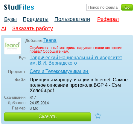
Вузы
Предметы
Пользователи
Реферат
AI
Заказать работу
Teana
Добавил:
Опубликованный материал нарушает ваши авторские
права?
Сообщите нам.
Таврический Национальный Университет
Вуз:
им. В.И. Вернадского
Сети и Телекоммуникации
Предмет:
Принципы маршрутизации в Internet. Самое
Файл:
полное описание протокола BGP 4 - Сэм
Хелеби
.pdf
Скачиваний:
817
Добавлен:
24.05.2014
Размер:
8 Мб
☆
Скачать