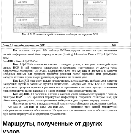
Рис. 6.9.
Логическое представление таблицы маршрутов BGP
Глава 6. Настройка параметров BGP
143
Как показано на рис. 6.9, таблица BGP-маршрутов состоит из трех отдельных
частей: информационной базы маршрутизации (Routing Information Base - RIB) Adj-RIB-In,
базы
Loc-RIB и базы Adj-RIB-Out.
База Adj-RIB-In логически связана с каждым узлом, с которым взаимодействует
спикер BGP. В ней хранится маршрутная информация, поступившая от других узлов
посредством сообщений UPDATE. Содержимое всех баз Adj-RIB-In доступно в качестве
исходных данных для процесса принятия решения после обработки или фильтрации
набором входных правил маршрутизации, принятых на данном узле.
База Loc-RIB содержит только предпочтительные маршруты, выбранные в качестве
наилучших путей в заданные пункты назначения. Содержимое базы Loc-RIB является
результатом процесса принятия решения после применения соответствующих локальных
правил маршрутизации, входящих в набор входных правил маршрутизации.
База Adj-RIB-Out логически связана с каждым узлом, взаимодействующим с данным
спикером BGP. В ней хранится маршрутная информация, собранная спикером BGP, для
объявления другим узлам после применения набора выходных правил маршрутизации.
Несмотря на то что в представленной концептуальной модели рассмотрены три базы
— Adj-RIB-In, Loc-RIB и базы Adj-RIB-Out, — хранение трех копий маршрутной
информации не является обязательным. На практике для экономии памяти обычно хранится
одна копия маршрутной информации с указателями.
Маршруты, полученные от других
узлов