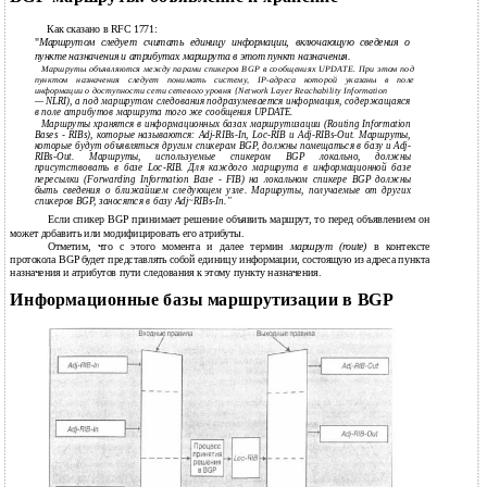
Как сказано в RFC 1771:
"
Маршрутом следует считать единицу информации, включающую сведения о
пункте назначения и атрибутах маршрута в этот пункт назначения.
Маршруты объявляются между парами спикеров BGP в сообщениях UPDATE. При этом под
пунктом назначения следует понимать систему, IP-адреса которой указаны в поле
информации о доступности сети сетевого уровня {Network Layer Reachability Information
— NLRI), а под маршрутом следования подразумевается информация, содержащаяся
в поле атрибутов маршрута того же сообщения UPDATE.
Маршруты хранятся в информационных базах маршрутизации (Routing Information
Bases - RIBs), которые называются: Adj-RIBs-In, Loc-RIB и Adj-RIBs-Out. Маршруты,
которые будут объявляться другим спикерам BGP, должны помещаться в базу и Adj-
RIBs-Out. Маршруты, используемые спикером BGP локально, должны
присутствовать в базе Loc-RIB. Для каждого маршрута в информационной базе
пересылки (Forwarding Information Вазе - FIB) на локальном спикере BGP должны
быть сведения о ближайшем следующем узле. Маршруты, получаемые от других
спикеров BGP, заносятся в базу Adj~RIBs-In."
Если спикер BGP принимает решение объявить маршрут, то перед объявлением он
может добавить или модифицировать его атрибуты.
Отметим, что с этого момента и далее термин
маршрут (route)
в контексте
протокола BGP будет представлять собой единицу информации, состоящую из адреса пункта
назначения и атрибутов пути следования к этому пункту назначения.
Информационные базы маршрутизации в BGP