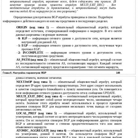
нетранзитивный атрибут, вероятнее всего, будет содержать эти правила. (В
качестве примера можно привести атрибут MULTI_EXIT_DISC) . Все
необязательные атрибуты (и транзитивные, и нетранзитивные) могут быть
внесены любой AS на маршруте (если это разрешено)."
Определенные для протокола BGP атрибуты приведены в списке. Подробную
информацию о действии каждого из них мы представим в последующих разделах.
ORIGIN (код типа 1)
— обязательный общеизвестный атрибут, который
определяет источник, сгенерировавший информацию о маршруте. В его октете
данных разрешены следующие значения:
0: IGP
— информация сетевого уровня о доступности сети, которая является
-
внутренней для данной AS;
1: EGP
— информация сетевого уровня о доступности сети, полученная через
-
протокол EGP;
2: INCOMPLETE
— информация сетевого уровня о доступности сети,
-
полученная другими средствами.
AS_PATH (код типа 2)
-- обязательный общеизвестный атрибут, который состоит
из последовательности сегментов AS, составляющих маршрут. Каждый сегмент
AS, составляющий маршрут, представлен параметрами <тип сегмента маршрута,
Глава 6. Настройка параметров BGP
148
длина сегмента, значение сегментах
NEXTJttOP (код типа 3)
— обязательный общеизвестный атрибут, который
определяет IP-адрес граничного маршрутизатора. Этот адрес следует использовать
в качестве следующего ближайшего к пункту назначения узла. Он помещается в
поле информации сетевого уровня о доступности сети в сообщении UPDATE.
MULTI_EXIT_DISC (код типа 4)
— необязательный нетранзитивный атрибут,
который представляет собой целое неотрицательное число, занимающее четыре
октета. Значение этого атрибута может использоваться в процессе принятия
решения спикером BGP для выделения нескольких точек выхода от соседних
автономных систем.
LOCAL_PREF (код типа 5)
— общеизвестный атрибут, используемый по
усмотрению, который состоит из целого неотрицательного числа размером четыре
октета. Он ис пользуется спикером BGP для информирования других спикеров
BGP в автономной системе о степени предпочтительности того или иного
объявляемого маршрута.
ATOMIC_AGGREGATE (код типа 6)
— общеизвестный атрибут, используемый
по усмотрению, длиной 0 октетов. Он используется спикером BGP для
информирования других спикеров BGP о том, что в локальной системе выбран