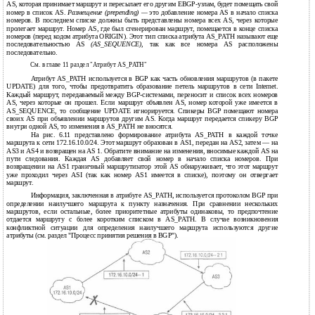
AS, которая принимает маршрут и пересылает его другим EBGP-узлам, будет помещать свой
номер в список AS.
Размещение (prepending) —
это добавление номера AS в начало списка
номеров. В последнем списке должны быть представлены номера всех AS, через которые
пролегает маршрут. Номер AS, где был сгенерирован маршрут, помещается в конце списка
номеров (перед кодом атрибута ORIGIN). Этот тип списка атрибута AS_PATH называют еще
последовательностью AS
(AS_SEQUENCE),
так как все номера AS расположены
последовательно.
См. в главе 11 раздел "Атрибут AS_PATH"
Атрибут AS_PATH используется в BGP как часть обновления маршрутов (в пакете
UPDATE) для того, чтобы предотвратить образование петель маршрутов в сети Internet.
Каждый маршрут, передаваемый между BGP-системами, переносит и список всех номеров
AS, через которые он прошел. Если маршрут объявлен AS, номер которой уже имеется в
AS_SEQUENCE, то сообщение UPDATE игнорируется. Спикеры BGP помещают номера
своих AS при объявлении маршрутов другим AS. Когда маршрут передается спикеру BGP
внутри одной AS, то изменения в AS_PATH не вносятся.
На рис. 6.11 представлено формирование атрибута AS_PATH в каждой точке
маршрута к сети 172.16.10.0/24. Этот маршрут образован в AS1, передан на AS2, затем — на
AS3 и AS4 и возвращен на AS 1. Обратите внимание на изменения, вносимые каждой AS на
пути следования. Каждая AS добавляет свой номер в начало списка номеров. При
возвращении на AS1 граничный маршрутизатор этой AS обнаруживает, что этот маршрут
уже проходил через ASI (так как номер AS1 имеется в списке), поэтому он отвергает
маршрут.
Информация, заключенная в атрибуте AS_PATH, используется протоколом BGP при
определении наилучшего маршрута к пункту назначения. При сравнении нескольких
маршрутов, если остальные, более приоритетные атрибуты одинаковы, то предпочтение
отдается маршруту с более коротким списком в AS_PATH. В случае возникновения
конфликтной ситуации для определения наилучшего маршрута используются другие
атрибуты (см. раздел "Процесс принятия решения в BGP").