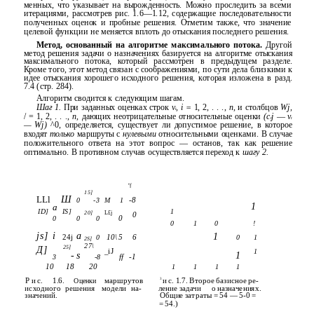
менных, что указывает на вырожденность. Можно проследить за всеми
итерациями, рассмотрев рис. 1.6—1.12, содержащие последовательности
полученных оценок и пробные решения. Отметим также, что значение
целевой функции не меняется вплоть до отыскания последнего решения.
Метод, основанный на алгоритме максимального потока.
Другой
метод решения задачи о назначениях базируется на алгоритме отыскания
максимального потока, который рассмотрен в предыдущем разделе.
Кроме того, этот метод связан с соображениями, по сути дела близкими к
идее отыскания хорошего исходного решения, которая изложена в разд.
7.4 (стр. 284).
Алгоритм сводится к следующим шагам.
Шаг 1.
При заданных оценках строк
v
, i =
1, 2, . . .,
п,
и столбцов
Wj,
t
/ = 1, 2, . . .,
п,
дающих неотрицательные относительные оценки
(c
j
—
v
t
t
— Wj)
^0, определяется, существует ли допустимое решение, в которое
входят
только
маршруты с
нулевыми
относительными оценками. В случае
положительного ответа на этот вопрос — останов, так как решение
оптимально. В противном случав осуществляется переход к
шагу 2.
"{
15]
Ш
LLl
-8
0
-3
M
1
1
a
ID]
IS]
1
20]
L£j
0
0
0
0
0
0
1
0
!
js]
i
a
1
24j
10\
5
6
0
0
1
2S]
27\
25]
Д]
_iJ
1
- s
1
ff
-1
3
-8
10
18
20
1
1
1
1
Р и с.
1.6.
маршрутов
и c. 1.7. Второе базисное pe-
Оценки
3
исходного
решения
модели
на-
ление задачи
о назначениях.
значений.
Общие затраты = 54 — 5-0 =
= 54.)