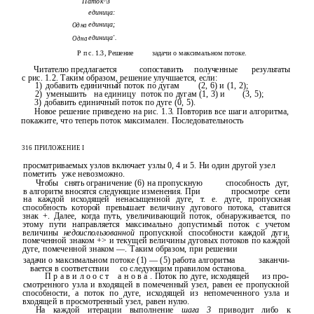
Паток^З
единица:
единица;
Одна
единица'.
Одна
Р п с. 1.3, Решение
задачи о максимальном потоке.
Читателю предлагается
сопоставить
полученные
результаты
с рис. 1.2. Таким образом, решение улучшается, если:
1)
добавить единичный поток по дугам
(2, 6) и (1, 2);
2)
уменьшить
на единицу
поток по дугам (1, 3) и
(3, 5);
3) добавить единичный поток по дуге (0, 5).
Новое решение приведено на рис. 1.3. Повторив все шаги алгоритма,
покажите, что теперь поток максимален. Последовательность
316 ПРИЛОЖЕНИЕ I
просматриваемых узлов включает узлы 0, 4 и 5. Ни один другой узел
пометить
уже невозможно.
Чтобы
снять ограничение (6) на пропускную
способность
дуг,
в алгоритм вносятся следующие изменения. При
просмотре
сети
на каждой исходящей ненасыщенной дуге, т. е. дуге, пропускная
способность которой превышает величину дугового потока, ставится
знак +. Далее, когда путь, увеличивающий поток, обнаруживается, по
этому пути направляется максимально допустимый поток с учетом
величины
недоиспользованной
пропускной способности каждой дуги,
помеченной знаком +> и текущей величины дуговых потоков по каждой
дуге, помеченной знаком —. Таким образом, при решении
задачи о максимальном потоке (1) — (5) работа алгоритма
заканчи-
вается в соответствии
со следующим правилом останова.
П р а в и л о о с т
а н о в а . Поток по дуге, исходящей
из про-
смотренного узла и входящей в помеченный узел, равен ее пропускной
способности, а поток по дуге, исходящей из непомеченного узла и
входящей в просмотренный узел, равен нулю.
На каждой итерации выполнение
шага 3
приводит либо к