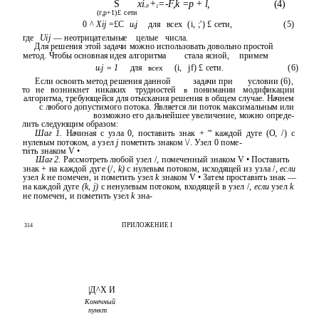
S
xi.
+
=-F,k =p + l,
(4)
P
1
(г,р+1)£
сети
0 ^
Xij
=£C
u
j
для
всех
(i, ;') £ сети,
(5)
t
где
Uij
— неотрицательные
целые
числа.
Для решения этой задачи можно использовать довольно простой
метод. Чтобы основная идея алгоритма
стала ясной,
примем
u
j = 1
для
всех
(i,
jf) £ сети.
(6)
t
Если освоить метод решения данной
задачи при
условии (6),
то
не
возникнет
никаких
трудностей
в
понимании
модификации
алгоритма, требующейся для отыскания решения в общем случае. Начнем
с любого допустимого потока. Является ли поток максимальным или
возможно его дальнейшее увеличение, можно опреде-
лить следующим образом:
на
Шаг 1.
Начиная с узла 0, поставить знак +
каждой дуге (О, /) с
нулевым потоком, а узел
j
пометить знаком \/. Узел 0 поме-
тить знаком V •
Шаг 2.
Рассмотреть любой узел /, помеченный знаком V • Поставить
знак + на каждой дуге (/,
k)
с нулевым потоком, исходящей из узла /,
если
узел
k
не помечен, и пометить узел
k
знаком V • Затем проставить знак —
на каждой дуге
(k, j)
с ненулевым потоком, входящей в узел /,
если
узел
k
не помечен, и пометить узел
k
зна-
ПРИЛОЖЕНИЕ I
314
|Д^Х И
Конечный
пункт