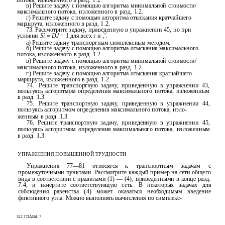
потока, изложенного в разд. 1.2.
в) Решите задачу с помощью алгоритма минимальной стоимости/
максимального потока, изложенного в разд. 1.2.
г) Решите задачу с помощью алгоритма отыскания кратчайшего
маршрута, изложенного в разд. 1.2.
73. Рассмотрите задачу, приведенную в упражнении 45, но при
условии
Si = DJ
= 1 для всех г и ;'.
а) Решите задачу транспортным симплексным методом.
б) Решите задачу с помощью алгоритма отыскания максимального
потока, изложенного в разд. 1.2.
в) Решите задачу с помощью алгоритма минимальной стоимости/
максимального потока, изложенного в разд. 1.2.
г) Решите задачу с помощью алгоритма отыскания кратчайшего
маршрута, изложенного в разд. 1.2.
74.
Решите транспортную задачу, приведенную в упражнении 43,
пользуясь алгоритмом определения максимального потока, изложенным
в разд. 1.3.
75.
Решите транспортную задачу, приведенную в упражнении 44,
пользуясь алгоритмом определения максимального потока, изло-
женным в разд. 1.3.
76. Решите транспортную задачу, приведенную в упражнении 45,
пользуясь алгоритмом определения максимального потока, изложенным
в разд. 1.3.
УПРАЖНЕНИЯ ПОВЫШЕННОЙ ТРУДНОСТИ
Упражнения 77—81 относятся к транспортным задачам с
промежуточными пунктами. Рассмотрите каждый пример на сети общего
вида в соответствии с правилами (1) — (4), приведенными в конце разд.
7.4, и начертите соответствующую сеть. В некоторых задачах для
соблюдения равенства (4) может оказаться необходимым введение
фиктивного узла. Можно выполнять вычисления по симплекс-
312 ГЛАВА 7