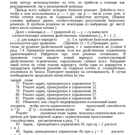
ному методу непосредственно на сети, не прибегая к помощи как
редуцированной, так и расширенной матрицы.
Прежде всего найдите исходное базисное решение. Добейтесь того,
чтобы в нем использовалось
р
— 1 дуг, где
р
— число узлов сети, и
чтобы сетевая модель не содержала замкнутых контуров. (Иными
словами, выберите дерево, соответствующее допустимому базисному
решению. В пробном решении по некоторым из выбранных дуг могут
иметь место нулевые потоки.)
Далее с помощью
р
— 1 уравнений z/j —
у, = сц
вычислите
соответствующие значения двойственных
переменных j/
,
k =
1, 2, ...
fe
. . .,
р;
для каждого маршрута
(г, /) в
пробном базисном решении
используется одно уравнение.
(Примите г/i = 0.) Проверьте, допу-
стимо ли решение двойственной задачи, т. е. выполняется ли условие 4
разд. 7.4. Прекратите вычисления, если все двойственные ограничения
удовлетворяются. Найденное при этом решение оптимально. В
противном случае введите новый маршрут, соответствующий
двойственному ограничению, нарушенному сильнее всего. Направьте
такой поток по этому новому маршруту, чтобы один из маршрутов в
предыдущем пробном решении не содержал потока и, следовательно,
исключался из базиса. Повторите проверку на оптимальность. В случае
необходимости продолжите вычисления по ука-
занной
схеме.
77.
Решите задачу, приведенную в упражнении 51.
78.
Решите задачу, приведенную в упражнении 52.
79.
Решите задачу, приведенную в упражнении 56.
80.
Решите задачу, приведенную в упражнении 57.
81.
Решите задачу, приведенную в упражнении 58.
82.
Объясните, как следует модифицировать изложенный выше
алгоритм,
чтобы учесть ограничения по
пропускной способности
х
u
г
е
u
а
^
iji
Д
tj
—положительные целые
числа.
Решите
указанные ниже задачи, пользуясь симплексным алго-
ритмом для транспортной задачи с ограниченньши пропускными
способностями,
рассмотренным в разд. 7.4.
83.
Задача,
приведенная в упражнении 43, при
иц = 2
для всех
i
и
}.
84.
Задача, приведенная в упражнении 44, при
u
j =
3
для всех
t