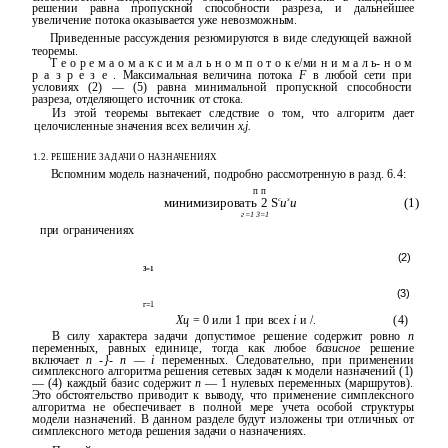
решении равна пропускной способности разреза, и дальнейшее
увеличение потока оказывается уже невозможным.
Приведенные рассуждения резюмируются в виде следующей важной
теоремы.
Т е о р е м а о м а к с и м а л ь н о м п о т о к е/ми н и м а л ь- н о м
р а з р е з е . Максимальная величина потока
F
в любой сети при
условиях (2) — (5) равна минимальной пропускной способности
разреза, отделяющего источник от стока.
Из этой теоремы вытекает следствие о том, что алгоритм дает
целочисленные значения всех величин
x
j.
t
1.2. РЕШЕНИЕ ЗАДАЧИ О НАЗНАЧЕНИЯХ
Вспомним модель назначений, подробно рассмотренную в разд. 6.4:
п п
минимизировать 2 S
с
и
х
и
(1)
г=1 3=1
при ограничениях
(2)
3=1
(3)
г=1
Хц
= 0 или 1 при всех
i
и /.
(4)
В силу характера задачи допустимое решение содержит ровно
п
переменных, равных единице, тогда как любое
базисное
решение
включает
п
-}-
п — i
переменных. Следовательно, при применении
симплексного алгоритма решения сетевых задач к модели назначений (1)
— (4) каждый базис содержит
п
— 1 нулевых переменных (маршрутов).
Это обстоятельство приводит к выводу, что применение симплексного
алгоритма не обеспечивает в полной мере учета особой структуры
модели назначений. В данном разделе будут изложены три отличных от
симплексного метода решения задачи о назначениях.