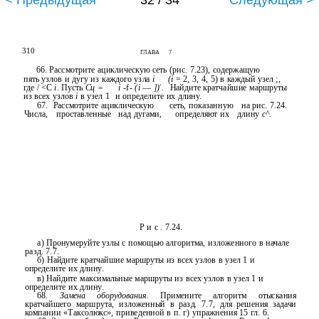
< Предыдущая
32 / 34
Следующая >
310
ГЛАВА
7
66. Рассмотрите ациклическую сеть (рис. 7.23), содержащую
пять узлов и дугу из каждого узла
i
(i
= 2, 3, 4, 5) в каждый узел ;,
г
где / <С
i.
Пусть
Сц =
i
-f-
(i
—
])
.
Найдите кратчайшие маршруты
из всех узлов
i
в узел 1
и определите их длину.
67.
Рассмотрите ациклическую
сеть, показанную
на рис. 7.24.
Числа,
проставленные
над дугами,
определяют их
длину
с^.
Р и с . 7.24.
а) Пронумеруйте узлы с помощью алгоритма, изложенного в начале
разд. 7.7.
б) Найдите кратчайшие маршруты из всех узлов в узел 1 и
определите их длину.
в) Найдите максимальные маршруты из всех узлов в узел 1 и
определите их длину.
68.
Замена оборудования.
Примените алгоритм отыскания
кратчайшего маршрута, изложенный в разд. 7.7, для решения задачи
компании «Таксолюкс», приведенной в п. г) упражнения 15 гл. 6.