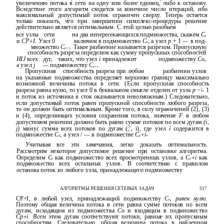
увеличению потока в сети на одну или более единиц, либо к останову.
Вследствие этого алгоритм сходится за конечное число итераций, ибо
максимальный допустимый поток ограничен сверху. Теперь остается
только показать, что при завершении симплекс-процедуры решение
действительно является оптимальным. С этой целью разобьем
все узлы
сети
на два непересекающихся подмножества, скажем
С
0
и
CP+I.
Узел 0
включим в подмножество
С
,
а узел
р
+ 1 — в под-
0
множество
С
.
Такое разбиение называется разрезом. Пропускную
р+1
способность разреза определим как сумму пропускных способностей
HIJ
всех
дуг,
таких, что узел
i
принадлежит
подмножеству
Со,
а узел
j
— подмножеству
C
.
p+i
Пропускная
способность разреза при
любом
разбиении узлов
на указанные подмножества определяет верхнюю границу максимально
возможной величины потока в сети. (Если пропускная способность
разреза равна нулю, то узел 0 в буквальном смысле отделен от узла
р ~\-
1
и поток из источника в сток оказывается невозможным.) Следовательно,
если допустимый поток равен пропускной способности любого разреза,
то он должен быть оптимальным. Кроме того, в силу ограничений (2), (3)
и (4), определяющих условия сохранения потока, значение
F
в любом
допустимом решении должно быть равно сумме потоков по всем дугам
(i,
j)
минус сумма всех потоков по дугам (;', i), где узел
i
содержится в
подмножестве
С
,
а узел / — в подмножестве
C
+i-
0
p
Учитывая все эти замечания, легко доказать оптимальность.
Рассмотрим некоторое допустимое решение при остановке алгоритма.
Определим
С
как подмножество всех просмотренных узлов, a
C
+i
как
0
p
подмножество всех остальных узлов. В соответствии с правилом
останова поток из любого узла, принадлежащего подмножеству
АЛГОРИТМЫ РЕШЕНИЯ СЕТЕВЫХ ЗАДАЧ
317
CP+I, в любой узел, принадлежащий подмножеству
С
, равен нулю.
0
Поэтому общая величина потока в сети равна сумме потоков по всем
дугам, исходящим из подмножества
Со
и входящим в подмножество
Cp+i. Всем
этим дугам соответствуют потоки, равные их пропускным
способностям. Следовательно, общая величина потока в найденном