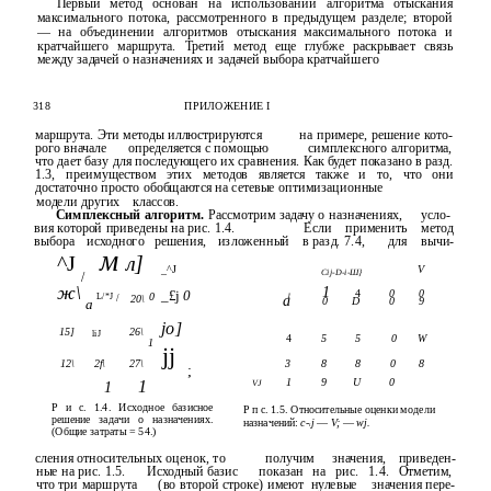
Первый метод основан на использовании алгоритма отыскания
максимального потока, рассмотренного в предыдущем разделе; второй
— на объединении алгоритмов отыскания максимального потока и
кратчайшего маршрута. Третий метод еще глубже раскрывает связь
между задачей о назначениях и задачей выбора кратчайшего
318
ПРИЛОЖЕНИЕ I
маршрута. Эти методы иллюстрируются
на примере, решение кото-
рого вначале
определяется с помощью
симплексного алгоритма,
что дает базу для последующего их сравнения. Как будет показано в разд.
1.3, преимуществом этих методов является также и то, что они
достаточно просто обобщаются на сетевые оптимизационные
модели других
классов.
Симплексный алгоритм.
Рассмотрим задачу о назначениях,
усло-
вия которой приведены на рис. 1.4.
Если
применить
метод
выбора
исходного
решения,
изложенный
в разд. 7.4,
для
вычи-
м
^J
л]
_^J
V
Cij-D-i-Ш}
/
ж\
1
4
0
0
_£j
0
0
L/*J
1
/
20\
a
0
D
0
9
а
jo]
15]
26\
liJ
4
5
5
0
W
1
jj
12\
2f\
27\
3
8
8
0
8
;
1
9
U
0
1
1
VJ
P и с. 1.4. Исходное базисное
Р п с. 1.5. Относительные оценки модели
решение задачи о назначениях.
назначений:
c-
j
—
V;
—
wj.
t
(Общие затраты = 54.)
сления относительных оценок, то
получим
значения,
приведен-
ные на рис. 1.5.
Исходный базис
показан
на
рис.
1.4.
Отметим,
что три маршрута
(во второй строке) имеют
нулевые
значения пере-