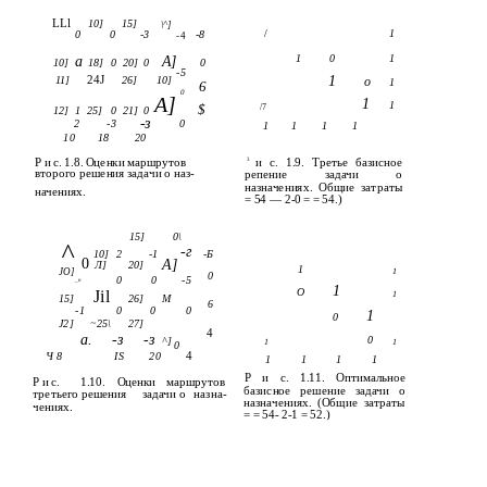
LLl
10]
15]
\^]
/
1
0
0
-3
-8
-4
1
0
1
а
А]
10]
18]
0
20]
0
0
-5
24J
1
11]
26]
10]
о
1
6
0
А]
1
1
$
/7
12]
1
25]
0
21]
0
-з
2
-3
0
1
1
1
1
10
18
20
Р и с. 1.8. Оценки маршрутов
и с. 1.9. Третье базисное
3
второго решения задачи о наз-
репение задачи о
назначениях. Общие затраты
начениях.
= 54 — 2-0 = = 54.)
15]
0\
^
-г
10]
2
-1
-Б
0
А]
Л]
20]
1
JO]
1
0
0
0
-5
_п
1
Jil
О
1
15]
26]
М
6
-1
0
0
0
1
0
J2]
~25\
27]
4
а.
-з
-з
0
^]
1
1
0
4
Ч 8
IS
20
1
1
1
1
Р и с. 1.11. Оптимальное
Р и с.
1.10.
Оценки
маршрутов
базисное решение задачи о
третьего
решения
задачи о
назна-
назначениях. (Общие затраты
чениях.
= = 54- 2-1 = 52.)