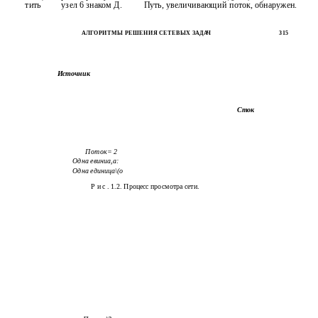
тить
узел 6 знаком Д.
Путь, увеличивающий поток, обнаружен.
АЛГОРИТМЫ РЕШЕНИЯ СЕТЕВЫХ ЗАДАЧ
315
Источник
Сток
Поток= 2
Одна евиниа,а:
Одна единица\(о
Р и с . 1.2. Процесс просмотра сети.