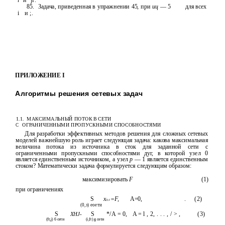
i
и
jf.
85.
Задача, приведенная в упражнении 45, при
иц
— 5
для всех
i
и ;.
ПРИЛОЖЕНИЕ I
Алгоритмы решения сетевых задач
1.1.
МАКСИМАЛЬНЫЙ ПОТОК В СЕТИ
ОГРАНИЧЕННЫМИ ПРОПУСКНЫМИ СПОСОБНОСТЯМИ
С
Для разработки эффективных методов решения для сложных сетевых
моделей важнейшую роль играет следующая задача: какова максимальная
величина потока из источника в сток для заданной сети с
ограниченными пропускными способностями дуг, в которой узел 0
является единственным источником, а узел
р
— 1 является единственным
стоком? Математически задача формулируется следующим образом:
максимизировать
F
(1)
при ограничениях
S
x
=F,
A=0,
.
(2)
OJ
(0,з) еоети
S
XHJ-
S
*/А = 0,
A = l , 2, . . . , / > ,
(3)
(ft,j) 6 сети
(i,ft) g сети