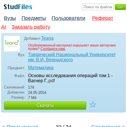
Вузы
Предметы
Пользователи
Реферат
AI
Заказать работу
Teana
Добавил:
Опубликованный материал нарушает ваши авторские
права?
Сообщите нам.
Таврический Национальный Университет
Вуз:
им. В.И. Вернадского
Математика
Предмет:
Основы исследования операций том 1 -
Файл:
Вагнер Г.
.pdf
Скачиваний:
174
Добавлен:
24.05.2014
Размер:
7 Мб
☆
Скачать