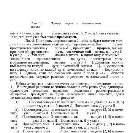
Р и с. 1.1.
Пример
задачи
о
максимальном
потоке.
ком V • В конце шага
2 зачеркнуть знак
V У узла /, что указывает
на то, что этот узел был также
просмотрен.
Шаг 3.
Повторять операции
шага
2, пока не будет помечен узел
р
-\-
1 или все помеченные узлы не будут просмотрены. Как
только
проставляется пометка у
узла
р
-f 1, происходит
прорыв,
так как
при этом обнаруживается
путь,
увеличивающий
поток,
из
узла О
в узел
р
+ 1- Этот путь
можно выявить
в явном виде с помощью
знаков + или —, проставленных
на
дугах,
просматривая
узлы
в обратном направлении,
начиная
с узла
р
-\-
1. Добавить
единич-
ный поток по каждой
дуге, помеченной
знаком
-{-, и уменьшить
на единицу поток по каждой дуге, помеченной знаком —. Вернуться к
шагу
1. Однако, если по окончании
шага 2
узел
р
-+- 1 остается
непомеченным, текущее решение определяет максимальный поток в
сети.
Работа алгоритма иллюстрируется на примере, приведенном на рис.
1.1. В исходном решении величина потока в сети равна двум единицам.
Существует несколько вариантов реализации рассматриваемого
алгоритма. Проследите за ходом излагаемого ниже варианта, делая
легкие карандашные пометки на рисунке.
1)
Просмотреть узел 0: поставить знак -f- на дугах (0, 4) и (0, 5)
и пометить узлы 4 и 5 знаком Д. Поставить знак Д у узла 0.
2)
Просмотреть узел
5: поставить знак
— на дуге (3, 5) и поме-
тить
узел 1 знаком Д.
Поставить знак Д
у узла 5.
3)
Просмотреть узел
3: поставить знак
— на дуге (1, 3) и поме-
тить
узел 3 знаком Д. Поставить знак Д у узла 3.
4)
Просмотреть узел
1: поставить знак
-f- на дуге (1, 2) и поме-
тить
узел 2 знаком Д.
Поставить знак Д у узла 1.
5)
Просмотреть узел
2: поставить знак + на дуге (2, 6) и поме-