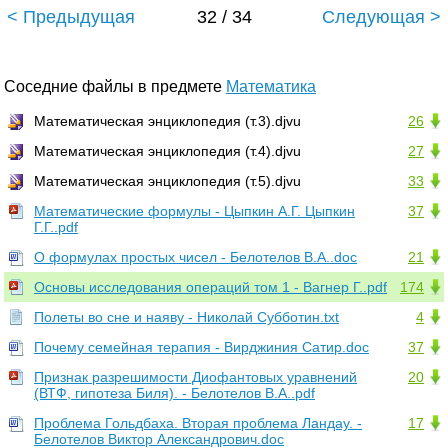
< Предыдущая
32 / 34
Следующая >
Соседние файлы в предмете
Математика
Математическая энциклопедия (т.3).djvu
26
Математическая энциклопедия (т.4).djvu
27
Математическая энциклопедия (т.5).djvu
33
Математические формулы - Цыпкин А.Г. Цыпкин
37
Г.Г..pdf
О формулах простых чисел - Белотелов В.А..doc
21
Основы исследования операций том 1 - Вагнер Г..pdf
174
Полеты во сне и наяву - Hиколай Субботин.txt
4
Почему семейная терапия - Вирджиния Сатир.doc
37
Признак разрешимости Диофантовых уравнений
20
(ВТФ, гипотеза Биля). - Белотелов В.А..pdf
Проблема Гольдбаха. Вторая проблема Ландау. -
17
Белотелов Виктор Александрович.doc