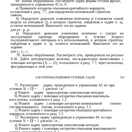
69.
Замена оборудования.
Рассмотрите задачу фирмы «Резвая фреза»,
приведенную в упражнении 41 гл. 6.
а) Примените алгоритм отыскания кратчайшего маршрута,
изложенный в разд. 7.7, для определения оптимальной стратегии
замены.
б) Определите диапазон изменения величины
р
(стоимости новой
2
модели на интервале 2), в котором стратегия, найденная в задаче п. а),
остается оптимальной. Выполните это же задание
для рз>
p
,
р
.
t
5
в) Определите диапазон изменения величины г
(затрат на
2
эксплуатацию единицы оборудования в течение второго
последовательного интервала его использования), в котором стратегия,
найденная в задаче п. а), остается оптимальной. Выполните это же
задание
для г
, г
, г
.
3
4
5
70.
Замена оборудования.
Рассмотрите сеть, приведенную на рисунке
6.10. Дайте интерпретацию величин, последовательно вычисляемых с
помощью алгоритма (1) — (2), изложенного в разд. 7.7, через величины,
фигурирующие в этой сети.
АЛГОРИТМЫ РЕШЕНИЯ СЕТЕВЫХ ЗАДАЧ
311
71. Рассмотрите
задачу, приведенную в упражнении 43, но при
условии
S( = Dj
=
1 для всех
i и
/'.
а) Решите
задачу
транспортным симплексным методом.
б) Решите задачу с помощью алгоритма отыскания максималь-
ного потока, изложенного в разд. 1.2.
в) Решите
задачу
с помощью алгоритма минимальной
стоимо-
сти/максимального
потока, изложенного в разд. 1.2.
г) Решите задачу с помощью алгоритма отыскания кратчайшего
маршрута, изложенного в разд. 1.2.
72. Рассмотрите задачу, приведенную в упражнении 44, но при
условии
Si
=
Dj
= 1 для всех
i
и ;'.
а) Решите задачу транспортным симплексным методом.
б) Решите задачу с помощью алгоритма отыскания максимального