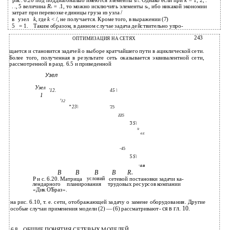
рис. 6.20 под поддиагоналыо имеются элементы s/
. Однако если при
k =
1, 2, .
4
. ., 5 величина
R
=
.1, то можно исключить элементы s
, ибо никакой экономии
h
ft
затрат при перевозке единицы груза из узла /
в
узел
k,
где
k
< /, не получается. Кроме того, в выражении (7)
5
= 1.
Таким образом, в данном случае задача действительно упро-
243
ОПТИМИЗАЦИЯ НА СЕТЯХ
щается и становится задачей о выборе кратчайшего пути в ациклической сети.
Более того, полученная в результате сеть оказывается эквивалентной сети,
рассмотренной в разд. 6.5 и приведенной
Узел
Узел
'12.
45 \
1
Х
12
*23\
'25
ZZ5
'3S\
X:
•3E
-45
'5S\
'-SB
В
В
В
В
R
s
Р и с. 6.20. Матрица
условий
сетевой постановки задачи ка-
лендарного
планирования
трудовых ресурсов компании
«Дик О'Браз».
на рис. 6.10, т. е. сети, отображающей задачу о замене оборудования. Другие
особые случаи применения модели (2) — (6) рассматривают-
ся в гл. 10.
6.8.
ОБЩИЕ ПОНЯТИЯ СЕТЕВЫХ МОДЕЛЕЙ