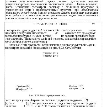
условия многопродуктовой задачи можно достаточно хорошо
аппроксимировать классической постановкой задачи. Однако в случае,
когда необходимо рассмотреть доставку
р
различных продуктов в
транспортной сети с промежуточными пунктами при
ограниченной
пропускной способности,
причем структура запасов различных продуктов
и потребности в них существенно различаются, задача может оказаться
слишком сложной и ее не удается аппро-
ОПТИМИЗАЦИЯ
НА
СЕТЯХ
249
ксимировать однопродуктовой постановкой. В таких условиях
огра-
ниченная пропускная способность
иц
означает, что
суммарный
поток
всех
продуктов из узла
i
в узел
j
не должен превышать задан-
ного значения. (Придумайте один-два примера, для которых справедливо
это агрегированное ограничение.)
Чтобы оценить трудности, возникающие в многопродуктовой модели,
рассмотрим ситуацию, показанную на рис. 6.22. Сеть состоит
Продукт Д:+1
Продукт В:~1
5:+/
Продукт
Продукт
Л.-1
С; -1
Продукт
Продукт
С:+1
Р и с. 6.22. Многопродуктовая сеть.
всего из трех узлов. Затраты по доставке продуктов по дугам (1, 2),
(2, 3) и
(3, 1) не учитываются, но за доставку единицы продукта
по дугам
(1, 3), (3, 2) и (2, 1) взымается плата в
с
денежных единиц.