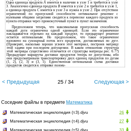
Одна единица продукта
А
имеется в наличии в узле 1 и требуется в узле
3. Аналогично единица продукта
В
имеется в узле 2 и требуется в узле 1,
а единица продукта
С
имеется в узле 3 и нужна в узле 2. При отсутствии
ограничений по пропускной способности оптимальное решение с
нулевыми общими затратами сводится к перевозке каждого продукта из
пункта отправки через промежуточный пункт в пункт назначения.
Предположим теперь, что максимальная пропускная способность
каждой дуги ограничена одной единицей. Если это ограничение
накладывается отдельно на каждый продукт, то предыдущее решение
остается оптимальным. Но предположим, что такое ограничение
наложено на
суммарный
поток
всех
продуктов, доставляемых по дуге.
(Проверьте, насколько хорошо усвоен этот материал, построив матрицу
этой задачи при последнем допущении. В каком отношении структура
этой матрицы существенно отличается от структуры матрицы рис. 6.7?)
Предыдущие маршруты доставки продуктов теперь не допустимы, ибо
они предусматривали транспортировку двух единиц продуктов по дугам
(1, 2), (2, 3) и (3, 1). Единственная оптимальная схема доставки
продуктов сводится к отправке
полови-
< Предыдущая
25 / 34
Следующая >
Соседние файлы в предмете
Математика
Математическая энциклопедия (т.3).djvu
26
Математическая энциклопедия (т.4).djvu
27
Математическая энциклопедия (т.5).djvu
33