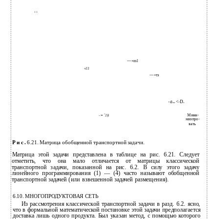
1 1
—«ml
«22
—«тз
-a
<-D
mn
n
Минн-
C
- ••
2)l
мизпро-
вать
Р и с .
6.21. Матрица обобщенной транспортной задачи.
Матрица этой задачи представлена в таблице на рис. 6.21. Следует
отметить, что она мало отличается от матрицы классической
транспортной задачи, показанной на рис. 6.2. В силу этого задачу
линейного программирования (1) — (4) часто называют обобщенной
транспортной задачей (или взвешенной задачей размещения).
6.10. МНОГОПРОДУКТОВАЯ СЕТЬ
Из рассмотрения классической транспортной задачи в разд. 6.2. ясно,
что в формальной математической постановке этой задачи предполагается
доставка лишь одного продукта. Был указан метод, с помощью которого