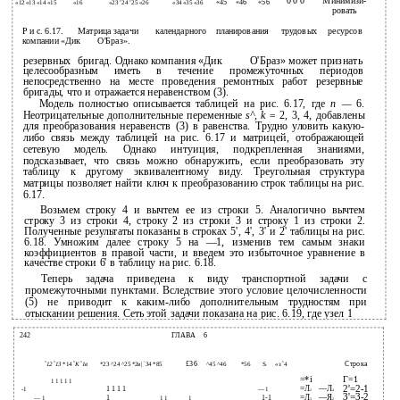
0 0 0
Минимизи-
С
С
«45
«46
«56
«12 «13 «14 «15
«16
«23
24
25 «26
«34 «35 «36
ровать
Р и с. 6.17.
Матрица задачи
календарного
планирования
трудовых
ресурсов
компании «Дик
О'Браз».
резервных
бригад. Однако компания «Дик
О'Браз» может признать
целесообразным иметь в течение промежуточных периодов
непосредственно на месте проведения ремонтных работ резервные
бригады, что и отражается неравенством (3).
Модель полностью описывается таблицей на рис. 6.17, где
п —
6.
Неотрицательные дополнительные переменные
s^, k =
2, 3, 4, добавлены
для преобразования неравенств (3) в равенства. Трудно уловить какую-
либо связь между таблицей на рис. 6.17 и матрицей, отображающей
сетевую модель. Однако интуиция, подкрепленная знаниями,
подсказывает, что связь можно обнаружить, если преобразовать эту
таблицу к другому эквивалентному виду. Треугольная структура
матрицы позволяет найти ключ к преобразованию строк таблицы на рис.
6.17.
Возьмем строку 4 и вычтем ее из строки 5. Аналогично вычтем
строку 3 из строки 4, строку 2 из строки 3 и строку 1 из строки 2.
Полученные результаты показаны в строках 5', 4', 3' и 2' таблицы на рис.
6.18. Умножим далее строку 5 на —1, изменив тем самым знаки
коэффициентов в правой части, и введем это избыточное уравнение в
качестве строки 6' в таблицу на рис. 6.18.
Теперь задача приведена к виду транспортной задачи с
промежуточными пунктами. Вследствие этого условие целочисленности
(5) не приводит к каким-либо дополнительным трудностям при
отыскании решения. Сеть этой задачи показана на рис. 6.19, где узел 1
242
ГЛАВА
6
Строка
Х
Х
Х
Х
г
£36
S
12
13
*14
К
1в
*23 ^24 ^25 *2в|
34 *85
^45 ^46
*56
S
«з
4
2
=*i
Г=1
1 1 1 1 1
2'=2-1
=Л
—Л
1 1 1 1
-1
— 1
2
4
3'=3-2
=Л
—Я
1
1-1
— 1
1 1
1
3
2