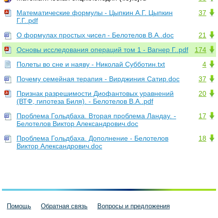
Математические формулы - Цыпкин А.Г. Цыпкин
37
Г.Г..pdf
О формулах простых чисел - Белотелов В.А..doc
21
Основы исследования операций том 1 - Вагнер Г..pdf
174
Полеты во сне и наяву - Hиколай Субботин.txt
4
Почему семейная терапия - Вирджиния Сатир.doc
37
Признак разрешимости Диофантовых уравнений
20
(ВТФ, гипотеза Биля). - Белотелов В.А..pdf
Проблема Гольдбаха. Вторая проблема Ландау. -
17
Белотелов Виктор Александрович.doc
Проблема Гольдбаха. Дополнение - Белотелов
18
Виктор Александрович.doc
Помощь
Обратная связь
Вопросы и предложения