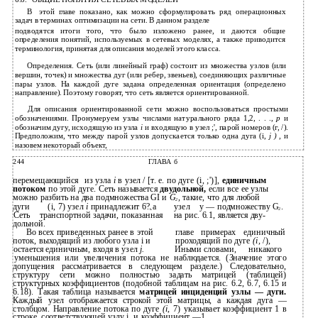
В
этой главе показано, как можно сформулировать ряд операционных
задач в терминах оптимизации на сети. В данном разделе
подводятся итоги того, что было изложено ранее, и даются общие
определения понятий, используемых в сетевых моделях, а также приводится
терминология, принятая для описания моделей этого класса.
Определения. Сеть (или линейный граф) состоит из множества узлов (или
вершин, точек) и множества дуг (или ребер, звеньев), соединяющих различные
пары узлов. На каждой дуге задана определенная ориентация (определено
направление). Поэтому говорят, что сеть является ориентированной.
Для описания ориентированной сети можно воспользоваться простыми
обозначениями. Пронумеруем узлы числами натурального ряда 1,2, . . .,
р
и
обозначим дугу, исходящую из узла
i
и входящую в узел ;', парой номеров (г, /).
Предположим, что между парой узлов допускается только одна дуга (i,
j ) ,
и
назовем некоторый объект,
244
ГЛАВА б
перемещающийся
из узла
i
в узел / [т. е. по дуге (i, ;')],
единичным
потоком
по этой дуге. Сеть называется
двудольной,
если все ее узлы
можно разбить на два подмножества GI и
G
,
такие, что для любой
2
дуги
(i, 7) узел
i
принадлежит 6?
а
узел
у — подмножеству G
.
ь
2
Сеть
транспортной задачи, показанная
на рис. 6.1, является дву-
дольной.
Во всех приведенных ранее в этой
главе
примерах
единичный
поток, выходящий из любого узла i и
проходящий по дуге
(i,
/),
остается единичным, входя в узел
j.
Иными словами,
никакого
уменьшения или увеличения потока не наблюдается. (Значение этого
допущения рассматривается в следующем разделе.) Следовательно,
структуру сети можно полностью задать матрицей (таблицей)
структурных коэффициентов (подобной таблицам на рис. 6.2, 6.7, 6.15 и
6.18). Такая таблица называется
матрицей инциденций узлы — дуги.
Каждый узел отображается строкой этой матрицы, а каждая дуга —
столбцом. Направление потока по дуге
(i,
7) указывает коэффициент 1 в
строке, соответствующей узлу i, и коэффициент —1