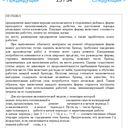
< Предыдущая
25 / 34
Следующая >
240 ГЛАВА 6
предприятия заказчиков нередко располагаются в отдаленных районах, фирме
приходится организовывать переезд рабочих на расстояния порядка
нескольких сотен километров. Текущие затраты фирмы включают стоимость
перевозки рабочих, оплату их питания, жилья
по месту размещения предприятия заказчика, а также заработную плату
рабочих.
При выполнении обычного контракта на ремонт оборудования фирма
может достаточно точно оценить количество бригад, требуемое ежедневно
для производства работ в течение всего срока ремонта. Ежедневные
потребности изменяются в столь широких пределах, что руководство фирмы,
стремясь минимизировать текущие затраты, изменяет число бригад,
привлекаемых для выполнения работ, на месте ремонта. Однако существуют
статьи затрат, не зависящие от продолжительности пребывания бригады на
рабочем месте. Они включают расходы нт найм, транспортировку и обучение
рабочих каждой новой бригады. Поэтому иногда считается экономически
выгодным содержать несколько незанятых бригад, если известно, что
дополнительная рабочая сила потребуется через несколько дней. Таким
образом, при заключении каждого контракта фирма старается построить
календарный план использования рабочей силы, минимизирующий общие
затраты на ее содержание.
Для построения математической модели, с помощью которой
можно получить оптимальный в
указанном смысле календарный
план, предположим, что
ремонт
начинается в начале периода 1
и заканчивается
в
начале
периода
п.
Пусть
хц
— число бригад,
приступающих к
работе в начале периода
i
и заканчивающих работу
в начале периода
j
(где 1 ^
i
<
j
^ /г), а с
- ^> 0 — соответствующие общие
;у
текущие затраты на содержание этих бригад. Предположим, что величина
Сц
возрастает, если увеличивается период исполь-
зования рабочей
силы, т. е.