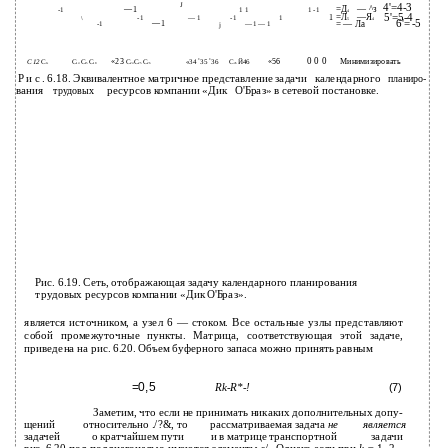
J
4'=4-3
=Д
— ^з
— 1
-1
1 1
1 -1
4
5'=5-4
=Л
—Я
1
-1
— 1
-1
1
\
5
4
6'= -5
= — Ла
-1
— 1
— 1 — 1
j
0 0 0
Минимизировать
«23
С
С
«56
С 12
С
С
С
С
С
С
С
«34
35
36
С
Й46
1з
14
15
18
24
25
26
45
Р и с . 6.18. Эквивалентное матричное представление задачи
календарного
планиро-
вания
ресурсов компании «Дик
О'Браз» в сетевой постановке.
трудовых
Рис. 6.19. Сеть, отображающая задачу календарного планирования
трудовых ресурсов компании «Дик О'Браз».
является источником, а узел 6 — стоком. Все остальные узлы представляют
собой промежуточные пункты. Матрица, соответствующая этой задаче,
приведена на рис. 6.20. Объем буферного запаса можно принять равным
=0,5
Rk-R*-!
(7)
Заметим, что если не принимать никаких дополнительных допу-
щений
относительно ./?&, то
рассматриваемая задача
не
является
задачей
о кратчайшем пути
и в матрице транспортной
задачи