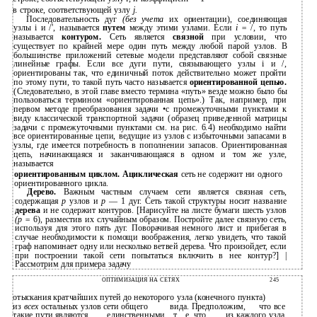
в строке, соответствующей узлу
j.
Последовательность дуг
(без учета
их ориентации), соединяющая
узлы i и /', называется
путем
между этими узлами. Если
i =
/, то путь
называется
контуром.
Сеть является
связной
при условии, что
существует по крайней мере один путь между любой парой узлов. В
большинстве приложений сетевые модели представляют собой связные
линейные графы. Если все дуги пути, связывающего узлы i и /,
ориентированы так, что единичный поток действительно может пройти
по этому пути, то такой путь часто называется
ориентированной цепью.
(Следовательно, в этой главе вместо термина «путь» везде можно было бы
пользоваться термином «ориентированная цепь».) Так, например, при
первом методе преобразования задачи •с промежуточными пунктами к
виду классической транспортной задачи (образец приведенной матрицы
задачи с промежуточными пунктами см. на рис. 6.4) необходимо найти
все ориентированные цепи, ведущие из узлов с избыточными запасами в
узлы, где имеется потребность в пополнении запасов. Ориентированная
цепь, начинающаяся и заканчивающаяся в одном и том же узле,
называется
ориентированным циклом. Ациклическая
сеть не содержит ни одного
ориентированного цикла.
Дерево.
Важным частным случаем сети является связная сеть,
содержащая
р
узлов и
р
— 1 дуг. Сеть такой структуры носит название
дерева
и не содержит контуров. [Нарисуйте на листе бумаги шесть узлов
(р =
6), разместив их случайным образом. Постройте далее связную сеть,
используя для этого пять дуг. Поворачивая немного лист и прибегая в
случае необходимости к помощи воображения, легко увидеть, что такой
граф напоминает одну или несколько ветвей дерева. Что произойдет, если
при построении такой сети попытаться включить в нее контур?] |
Рассмотрим для примера задачу
ОПТИМИЗАЦИЯ НА СЕТЯХ
245
отыскания кратчайших путей до некоторого узла (конечного пункта)
из
всех
остальных узлов сети общего
вида. Предположим,
что все
такие пути являются
единственными,
т.
е. что
из каждого узла