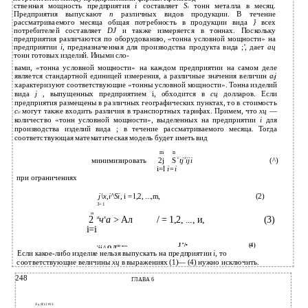
ственная мощность предприятия
i
составляет
S
тонн металла в месяц.
t
Предприятия выпускают
п
различных видов продукции. В течение
рассматриваемого месяца общая потребность в продукции вида
}
всех
потребителей составляет
DJ
и также измеряется в тоннах. Поскольку
предприятия различаются по оборудованию, «тонна условной мощности» на
предприятии
i,
предназначенная для производства продукта вида ;', дает
ац
тонн готовых изделий. Иными сло-
вами, «тонна условной мощности» на каждом предприятии на самом деле
является стандартной единицей измерения, а различные значения величин
a
j
t
характеризуют соответствующие «тонны условной мощности». Тонна изделий
вида
j ,
выпущенных предприятием i, обходится в
сц
долларов. Если
предприятия размещены в различных географических пунктах, то в стоимость
c
могут также входить различия в транспортных тарифах. Примем, что
хц
—
ti
количество «тонн условной мощности», выделенных на предприятии
i
для
производства изделий вида ; в течение рассматриваемого месяца. Тогда
соответствующая математическая модель будет иметь вид
m
n
c
x
минимизировать
2j
S
tj
iji
(^)
i=l
i=i
при ограничениях
j\x,i^Si,
i = l,2, ...,m,
(2)
3=1
т
а
х
2
ч
а
> Ал
/ = 1,2, ..., и,
(3)
i=i
и
J
/•
(4)
x
ij
^ О Д
ЛЯ всех
Если какое-либо изделие нельзя выпускать на предприятии
i,
то
соответствующие величины
хц
в выражениях (1)— (4) нужно исключить.
248
ГЛАВА 6
Хц
Я'12 #13