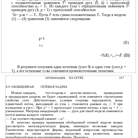
с положительным значением
Т^
проведем дугу (0,
k)
с пропускной
способностью
u
=
T
.
Из каждого узла с отрицательным значением
Т^
ok
k
проведем дугу
(k, р
+ 1) с пропускной способностью
"fe> р-м = —
T
.
Пусть
F
есть сумма положительных
T
.
Тогда в модели
h
k
(1) — (4) уравнения (3) заменяются следующими:
р+1
(II)
3=1
-%Xi,<
=-F.
(Ill)
p+l
В результате получаем один источник (узел 0) и один сток (узел
р
+
1), а все остальные узлы становятся промежуточными пунктами.
НА СЕТЯХ
247
ОПТИМИЗАЦИЯ
6.9. ОБОБЩЕННАЯ
СЕТЕВАЯ ЗАДАЧА
Можно ожидать,
что теорема о
целочисленности,
приведенная
в предыдущем разделе, не будет справедливой, если изменятся структурные
свойства сети. Действительно, условия теоремы нарушаются, когда
единичный поток, выходящий из узла
i,
становится равным
ац
;> 0 при
вхождении в узел /. При
а^ >
1 происходит усиление потока, а при
a
j
< 1 —
i
уменьшение. Матрица инциденций узлы — дуги для такой модели изменяется
путем замены каждого элемента
—
1 на соответствующий элемент
—
а^.
В
качестве примера применения обобщенной сетевой модели можно
рассмотреть металлургическую фирму, имеющую несколько заводов.
Ежемесячно
вице-президент фирмы, ведающий вопросами производства,
совместно со своим аппаратом определяет, как разместить заказы
потребителей между предприятиями фирмы. Производ-