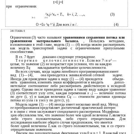
t=l j=l
при
ограничениях
^x
j-^x
= T
,
k= i, 2, ...,
,
(3)
h
lh
h
Р
3=1
1=1
u
О =£s
^ц
^
ij
Для всех
i
и /.
(4)
246 ГЛАВА 6
Ограничения (3) часто называют
уравнениями сохранения потока или
уравнениями материального баланса.
, Пользуясь методами,
изложенными в этой главе, модель (1) — (4) всегда можно рассматривать
как модель транспортной задачи с ограниченными пропускными
способностями.
В гл. 7 будет
доказано следующее утверждение.
Т е о р е м а о
ц е л о ч и с л е н н о с т и . Если все 7\ и
и^
—
целые, то значение (2) не возрастает при условии, что на каждую
величину
Хц
накладывается требование целочисленности.
Во всех случаях, когда задача линейного программирования имеет
вид
(1)— (4),
она приводится к эквивалентной сетевой
задаче.
Иногда для приведения задачи к виду (1) — (4) приходится
объеди-
нять
уравнения, изменять знаки коэффициентов и вводить
допол-
нительное соотношение либо рассматривать двойственную к исходной
задачу. Однако после приведения задачи к такому виду каждое уравнение
(3) соответствует узлу сети, каждая переменная
x
j
— величине потока
t
по дуге (i, у) и каждая величина
Сц
— стоимости доставки единицы
потока из узла
i
в узел у по дуге (i, у).
Модель задачи (1) — (4) иногда имеет несколько иной вид. Метод
ее преобразования представляет достаточный практический интерес
и
в связи с этим заслуживает специального рассмотрения. Модифика-
ция обусловлена тем, что значение более чем одной величины
T
является
h
либо строго положительным, либо строго отрицательным. Для
исследования наиболее общего случая предположим, что имеется
более одной величины
T
как со строго положительным, так и со строго
h
отрицательным значением.
Введем два дополнительных фиктивных узла 0 и р + 1. В каждый узел