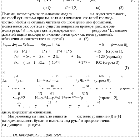
Zj
ij j-^Vi
(i — LI
...,m),
t>,
(£)
(/ = 1,2,...,
ra).
(3)
>Q
X)
Приемы, используемые при анализе модели
на
чувствительность,
по своей сути весьма просты, хотя и отличаются некоторой громозд-
костью. Чтобы не смущать читателя слишком длинными формулами,
попытаемся разобраться в существе вопроса на примере, рассмотрен-
ном в разд. 4.4, т. е. для задачи распределения
ресурсов *). Запишем
для этой задачи исходную и «заключительную» системы уравнений,
обозначив их соответственно через (I)
и
(F):
1х
— 4xj —
5х%
—
9ж
— 11^4
= 0
(строка 0),
0
3
ixi
+ 1^2 +
1*з +
1*4 + 1*5
= 15
(строка 1),
7xi
+
5х
+
Зх
+
2-£
+
1я
= 120 (строка 2),
4
2
3
6
Зх
-(- 5х
-f
Юх
-(- 15*4
+ 1*7 =
ЮО (строка 3)
4
2
3
(I)
и
.
, 3
.
И
, 13
. 5
695
,
,
Л
1х
+уа:
Н—^-ж
+—
х
+уЖ
~-^-
(строка 0),
0
2
4
5
7
х
I
5
5
10
1
__ 50
.
*7
^2
'т
4 ~Г—?т"™ ^5
"
f?
7 —*
п
(СТрОгхо. -*•
1 ~Т~
6
13
61
4
325
' '
•—у-*2
Н—у-*4—y-*s4 1*в+у *?==^р
(строка
2),
,
_12_ _^_
\_
_^5_
оч
_2_
7
7
7
7 '
7
*
"
2
3
где ж
подлежит максимизации.
0
Мы рекомендуем читателю записать
системы уравнений (I) и (F)
на отдельном листе бумаги и иметь их под рукой в процессе чтения
следующего
раздела.
См. также разд. 2.2.—
Прим. перев.