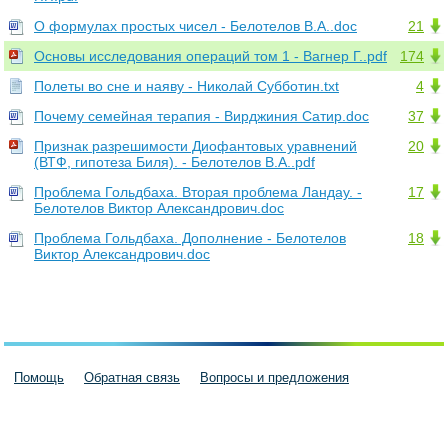
О формулах простых чисел - Белотелов В.А..doc
21
Основы исследования операций том 1 - Вагнер Г..pdf
174
Полеты во сне и наяву - Hиколай Субботин.txt
4
Почему семейная терапия - Вирджиния Сатир.doc
37
Признак разрешимости Диофантовых уравнений
20
(ВТФ, гипотеза Биля). - Белотелов В.А..pdf
Проблема Гольдбаха. Вторая проблема Ландау. -
17
Белотелов Виктор Александрович.doc
Проблема Гольдбаха. Дополнение - Белотелов
18
Виктор Александрович.doc
Помощь
Обратная связь
Вопросы и предложения
Пользовательское соглашение
Политика конфиденциальности