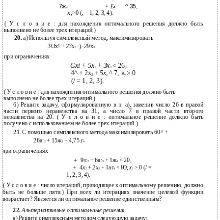
7ж
+ £
^ 35,
4
4
х;>0 (; = 1, 2, 3, 4).
( У с л о в и е : для нахождения оптимального решения должно быть
выполнено не более трех итераций.)
20.
а) Используя симплексный метод, максимизировать
ЗОх! +
23х
-)- 29х
2
3
при ограничениях
Gxi + 5х
+ Зх
< 26,
2
3
4^ + 2х
+
5х
^ 7, в
> 0
2
у
3
(/ = 1, 2, 3).
( У с л о в и е : для нахождения оптимального решения должно быть
выполнено не более трех итераций.)
б) Решите задачу, сформулированную в п. а), заменив число 26 в правой
части первого неравенства на 31, а число 7 в правой части второго
неравенства на 20. ( У с л о в и е : оптимальное решение должно быть
получено с использованием не более трех итераций.)
21. С помощью симплексного метода максимизировать 60^ +
26а:
+ 15ж
+ 4,75.г
2
3
4
лри ограничениях
+
9з:
+ 6а:
+ 1ж
< 20,
2
3
4
+
4х
+
2х
+ 1аг
< Ю,
х
> 0 (/ =
2
3
4
}
1, 2, 3, 4).
( У с л о в и е : число итераций, приводящее к оптимальному решению, должно
быть не больше пяти.) При всех ли итерациях значение целевой функции
возрастает? Является ли оптимальное решение единственным?
22.
Альтернативные оптимальные решения.
а) Решите симплексным методом следующую задачу: