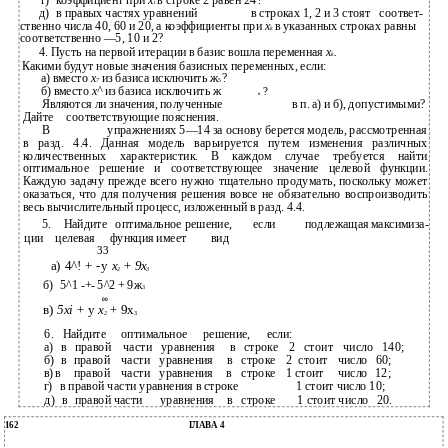
г)
коэффициент при
x
в строке 2 равен 24?
t
д)
в правых частях уравнений
в строках 1, 2 и 3 стоят
соответ-
ственно числа 40, 60 и 20, а коэффициенты при
x
в указанных строках равны
k
соответственно —5, 10 и 2?
4. Пусть на первой итерации в базис вошла переменная
x
.
k
Какими будут новые значения базисных переменных, если:
а) вместо
х
из базиса исключить ж
?
7
5
б) вместо
x^
из базиса исключить ж
?
в
Являются ли значения, полученные
в п. а) и б), допустимыми?
Дайте
соответствующие пояснения.
В
упражнениях 5—14 за основу берется модель, рассмотренная
в разд. 4.4. Данная модель варьируется путем изменения различных
количественных характеристик. В каждом случае требуется найти
оптимальное решение и соответствующее значение целевой функции.
Каждую задачу прежде всего нужно тщательно продумать, поскольку может
оказаться, что для получения решения вовсе не обязательно воспроизводить
весь вычислительный процесс, изложенный в разд. 4.4.
5.
Найдите
оптимальное решение,
если
подлежащая максимиза-
ции
целевая
функция имеет
вид
33
а) 4^! + -у
х
+ 9х
2
3
б)
5^1 -+- 5^2 + 9ж
3
00
в)
5xi +
у
х
+
9х
2
3
6.
Найдите
оптимальное
решение,
если:
а)
в
правой
части
уравнения
в
строке
2
стоит
число
140;
б)
в
правой
части
уравнения
в
строке
2
стоит
число
60;
в) в
правой
части
уравнения
в
строке
1 стоит
число
12;
г)
в правой части уравнения в строке
1 стоит число 10;
д)
в
правой части
уравнения
в
строке
1 стоит число
20.
162
ГЛАВА 4