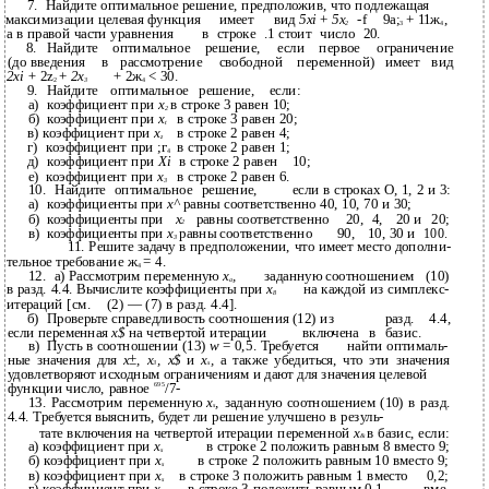
7.
Найдите оптимальное решение, предположив, что подлежащая
максимизации целевая функция
имеет
вид
5xi
+
5х
-f
9a;
+ 11ж
,
2
3
4
а в правой части уравнения
в
строке
.1 стоит
число
20.
8.
Найдите
оптимальное
решение,
если
первое
ограничение
(до введения
в
рассмотрение
свободной
переменной)
имеет
вид
2xi +
2z
+
2х
+
2ж
< 30.
2
3
4
9.
Найдите
оптимальное
решение,
если:
а)
коэффициент при
х
в строке 3 равен 10;
2
б)
коэффициент при
x
в строке 3 равен 20;
t
в) коэффициент при
x
в строке 2 равен 4;
z
г)
коэффициент при ;г
в строке 2 равен 1;
4
д)
коэффициент при
Xi
в строке 2 равен
10;
е)
коэффициент при
х
в строке 2 равен 6.
3
10.
Найдите
оптимальное
решение,
если в строках О, 1, 2 и 3:
а)
коэффициенты при
х^
равны соответственно 40, 10, 70 и 30;
б)
коэффициенты при
х
равны соответственно
20,
4,
20 и
20;
2
в)
коэффициенты при
х
равны соответственно
90,
10, 30 и
100.
3
11. Решите задачу в предположении, что имеет место дополни-
тельное требование ж
= 4.
4
12.
а) Рассмотрим переменную
х
,
заданную соотношением
(10)
а
в разд. 4.4. Вычислите коэффициенты при
х
на каждой из симплекс-
8
итераций [см.
(2) — (7) в разд. 4.4].
б)
Проверьте справедливость соотношения (12) из
разд.
4.4,
если переменная
х$
на четвертой итерации
включена
в
базис.
в)
Пусть в соотношении (13)
w
= 0,5. Требуется
найти оптималь-
ные значения для
х±, х
, х$
и
x
,
а также убедиться, что эти значения
3
s
удовлетворяют исходным ограничениям и дают для значения целевой
695
функции число, равное
/7-
13. Рассмотрим переменную
x
,
заданную соотношением (10) в разд.
s
4.4. Требуется выяснить, будет ли решение улучшено в резуль-
тате включения на четвертой итерации переменной
х
в базис, если:
&
а) коэффициент при
x
в строке 2 положить равным 8 вместо 9;
s
б) коэффициент при
x
в строке 2 положить равным 10 вместо 9;
s
в) коэффициент при
x
в строке 3 положить равным 1 вместо
0,2;
s