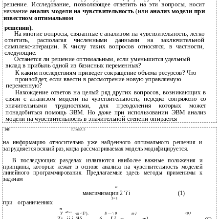
решение. Исследование, позволяющее ответить на эти вопросы, носит
название
анализ модели на чувствительность
(или
анализ модели при
известном оптимальном
решении).
На многие вопросы, связанные с анализом на чувствительность, легко
ответить, располагая численными данными на заключительной
симплекс-итерации. К числу таких вопросов относятся, в частности,
следующие:
Останется ли решение оптимальным, если уменьшится удельный
вклад в прибыль одной из базисных переменных?
К каким последствиям приведет сокращение объема ресурсов? Что
произойдет, если ввести в рассмотрение новую управляемую
переменную?
Нахождение ответов на целый ряд других вопросов, возникающих в
связи с анализом модели на чувствительность, нередко сопряжено со
значительными трудностями, для преодоления которых может
понадобиться помощь ЭВМ. Но даже при использовании ЭВМ анализ
модели на чувствительность в значительной степени опирается
168
ГЛАВА 5
на информацию относительно уже найденного оптимального решения и
затрудняется всякий раз, когда рассматриваемая модель модифицируется.
В последующих разделах излагаются наиболее важные положения и
принципы, которые лежат в основе анализа на чувствительность моделей
линейного программирования. Предлагаемые здесь методы применимы к
задачам
п
c
x
максимизации 2
i
i
(1)
3=1
при
ограничениях
п
п-
a
x
У
-т
<Г/).
li — \ 9
m}
<9}