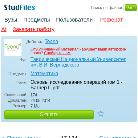
Вузы
Предметы
Пользователи
Реферат
AI
Заказать работу
Teana
Добавил:
Опубликованный материал нарушает ваши авторские
права?
Сообщите нам.
Таврический Национальный Университет
Вуз:
им. В.И. Вернадского
Математика
Предмет:
Основы исследования операций том 1 -
Файл:
Вагнер Г.
.pdf
Скачиваний:
174
Добавлен:
24.05.2014
Размер:
7 Мб
☆
Скачать