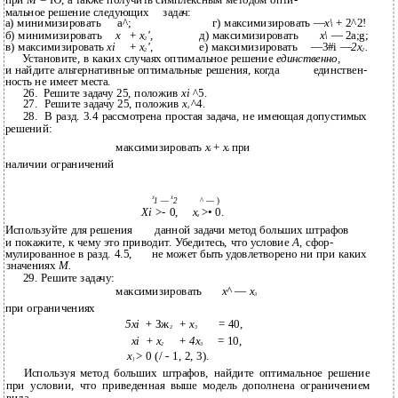
при
М
= Ю, а также получить симплексным методом опти-
мальное решение следующих
задач:
а) минимизировать
а^;
г) максимизировать —
х\
+ 2^2!
б) минимизировать
х
+
х
',
д) максимизировать
х\
— 2a;g;
2
в) максимизировать
xi
+
х
',
е) максимизировать
—3#i —
2х
.
2
2
Установите, в каких случаях оптимальное решение
единственно,
и найдите альтернативные оптимальные решения, когда
единствен-
ность не имеет места.
26.
Решите задачу 25, положив
xi
^5.
27.
Решите задачу 25, положив
x
^4.
z
28.
В разд. 3.4 рассмотрена простая задача, не имеющая допустимых
решений:
максимизировать
x
+
x
при
t
z
наличии ограничений
Х
1
—
Х
2
^ — )
Xi
>- 0,
x
>• 0.
z
Используйте для решения
данной задачи метод больших штрафов
и покажите, к чему это приводит. Убедитесь, что условие
А,
сфор-
мулированное в разд. 4.5,
не может быть удовлетворено ни при каких
значениях
М.
29. Решите задачу:
максимизировать
х^
—
х
3
при ограничениях
5xi
+
Зж
+
х
= 40,
2
3
xi
+ х
+ 4х
= 10,
2
3
х
> 0 (/ - 1, 2, 3).
}
Используя метод больших штрафов, найдите оптимальное решение
при условии, что приведенная выше модель дополнена ограничением
вида