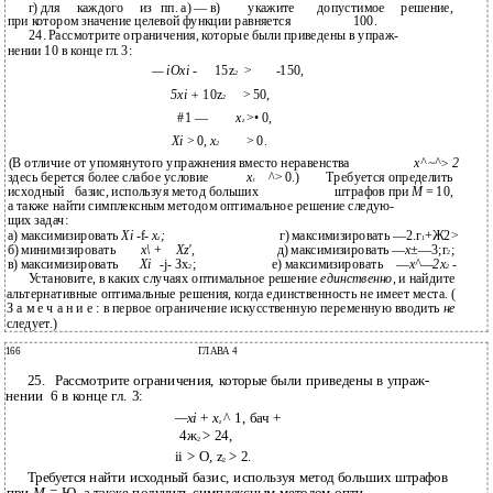
г) для
каждого
из
пп. а) — в)
укажите
допустимое
решение,
при котором значение целевой функции равняется
100.
24. Рассмотрите ограничения, которые были приведены в упраж-
нении 10 в конце гл. 3:
— iOxi
-
15z
>
-150,
2
5xi +
10z
> 50,
2
#1 —
x
>• 0,
z
Xi
> 0,
x
> 0.
2
(В отличие от упомянутого упражнения вместо неравенства
х^ ~^> 2
здесь берется более слабое условие
x
^> 0.)
Требуется определить
t
исходный
базис, используя метод больших
штрафов при
М
= 10,
а также найти симплексным методом оптимальное решение следую-
щих задач:
а) максимизировать
Xi
-f-
x
;
г) максимизировать —2.г
+Ж2>
z
1
б) минимизировать
х\
+
Xz',
д) максимизировать —
х±
—3;г
;
2
в) максимизировать
Xi
-j- Зх
;
е) максимизировать
—
х^
—
2х
-
2
2
Установите, в каких случаях оптимальное решение
единственно,
и найдите
альтернативные оптимальные решения, когда единственность не имеет места. (
З а м е ч а н и е : в первое ограничение искусственную переменную вводить
не
следует.)
166
ГЛАВА 4
25.
Рассмотрите ограничения, которые были приведены в упраж-
нении
6 в конце гл. 3:
—xi
+
x
^ 1, бач +
z
4ж
> 24,
2
ii > О, z
> 2.
2
Требуется найти исходный базис, используя метод больших штрафов