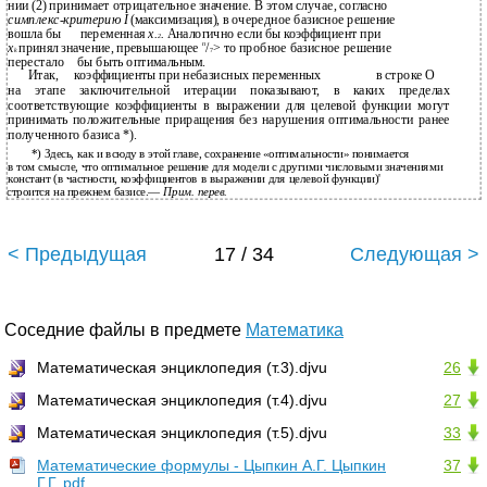
нии (2) принимает отрицательное значение. В этом случае, согласно
симплекс-критерию
I
(максимизация), в очередное базисное решение
вошла бы
переменная
х.
.
Аналогично если бы коэффициент при
2
п
x
принял значение, превышающее
/
> то пробное базисное решение
k
7
перестало
бы быть оптимальным.
Итак,
коэффициенты при небазисных переменных
в строке О
на этапе заключительной итерации показывают, в каких пределах
соответствующие коэффициенты в выражении для целевой функции могут
принимать положительные приращения без нарушения оптимальности ранее
полученного базиса *).
*) Здесь, как и всюду в этой главе, сохранение «оптимальности» понимается
в том смысле, что оптимальное решение для модели с другими числовыми значениями
констант (в частности, коэффициентов в выражении для целевой функции)'
строится на прежнем базисе.—
Прим. перев.
< Предыдущая
17 / 34
Следующая >
Соседние файлы в предмете
Математика
Математическая энциклопедия (т.3).djvu
26
Математическая энциклопедия (т.4).djvu
27
Математическая энциклопедия (т.5).djvu
33
Математические формулы - Цыпкин А.Г. Цыпкин
37
Г.Г..pdf