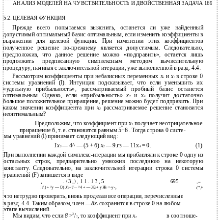
АНАЛИЗ МОДЕЛЕЙ НА ЧУВСТВИТЕЛЬНОСТЬ И ДВОЙСТВЕННАЯ ЗАДАЧА 169
5.2. ЦЕЛЕВАЯ ФУНКЦИЯ
Прежде всего попытаемся выяснить, останется ли уже найденный
допустимый оптимальный базис оптимальным, если изменить коэффициенты в
выражении для целевой функции. При изменении этих коэффициентов
полученное решение по-прежнему является допустимым. Следовательно,
предположив, что данное решение можно «подправить», остается лишь
продолжить предписанную симплексным методом вычислительную
процедуру, начиная с заключительной итерации, уже выполненной в разд. 4.4.
Рассмотрим коэффициенты при небазисных переменных
х
и
x
в строке 0
г
t
системы уравнений (I). Интуиция подсказывает, что если уменьшить их
«удельную прибыльность», рассматриваемый пробный базис останется
оптимальным. Однако, если «прибыльность»
х
и х
получит достаточно
2
4
большое положительное приращение, решение можно будет подправить. При
каком значении коэффициента при
х
рассматриваемое решение становится
2
неоптимальным?
Предположим, что коэффициент при х
получает неотрицательное
2
приращение б, т. е. становится равным 5+6 . Тогда строка 0 систе-
мы уравнений (I) принимает следующий вид:
1х
—
4^ — (5 + б)
х
—
9.гз — 11х
= 0.
(1)
0
2
4
При выполнении каждой симплекс-итерации мы прибавляли к строке 0 одну из
остальных строк, предварительно умножив последнюю на некоторую
константу. Следовательно, на заключительной итерации строка 0 системы
уравнений (F) запишется в виде
,
. / 3 „\ , 1 1 . 1 3 , 5
695
,
оч
!з\) + ^у — О)
Х
~Т—
^4 + — Ж
+ у Ж
=-у-,
(*)•
2
5
7
что нетрудно проверить, вновь проделав все операции, перечисленные
в разд. 4.4. Таким образом, член —
8x
сохранится в строке 0 на любом
z
этапе вычислений.
3
Мы видим, что если
8
>
/
, то коэффициент при
x
в соотноше-
7
z