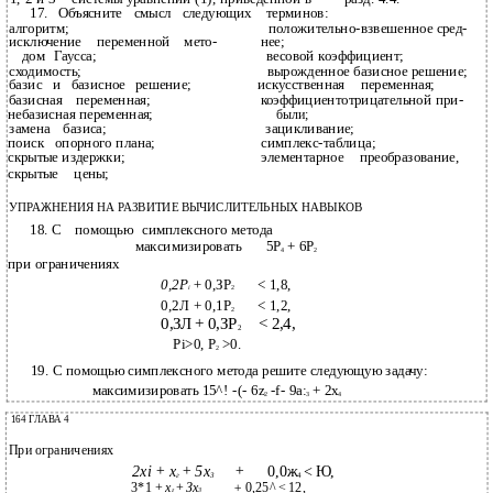
17.
Объясните
смысл
следующих
терминов:
алгоритм;
положительно-взвешенное сред-
исключение
переменной
мето-
нее;
дом
Гаусса;
весовой коэффициент;
сходимость;
вырожденное базисное решение;
базис
и
базисное
решение;
искусственная
переменная;
базисная
переменная;
коэффициентотрицательной при-
небазисная переменная;
были;
замена
базиса;
зацикливание;
поиск
опорного плана;
симплекс-таблица;
скрытые издержки;
элементарное
преобразование,
скрытые
цены;
УПРАЖНЕНИЯ НА РАЗВИТИЕ ВЫЧИСЛИТЕЛЬНЫХ НАВЫКОВ
18. С
помощью
симплексного метода
максимизировать
5Р
+ 6Р
4
2
при ограничениях
0,2P
+
0,ЗР
< 1,8,
i
2
0,2Л + 0,1Р
< 1,2,
2
0,ЗЛ + 0,ЗР
< 2,4,
2
Pi>0, Р
>0.
2
19. С помощью симплексного метода решите следующую задачу:
максимизировать 15^! -(- 6z
-f- 9a:
+ 2х
2
3
4
164 ГЛАВА 4
При ограничениях
2xi + х
+ 5х
+
0,0ж
< Ю,
г
3
4
3*1 +
х
+
Зх
+
0,25^ < 12,
г
3