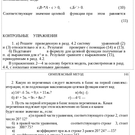
г
с
В-*А
- с > 0,
с
Б-
> 0.
(10)
в
в
Соответствующее
значение целевой
функции при
этом
равняется
.
(11)
КОНТРОЛЬНЫЕ
УПРАЖНЕНИЯ
1. а) Решите
приведенную в разд. 4.2 систему
уравнений (2)
и (3) относительно
xi
и
х
.
Результат
проверьте с помощью (14) и (15).
3
б) Подставьте
в формулу для целевой функции полученные в
п. а) выражения для
х^
и
х
.
Результат сравните с выражением (15),
3
приведенным в разд. 4.2.
В упражнениях 2—4 за основу берется модель, рассмотренная в разд.
4.4, с несколько измененными данными.
СИМПЛЕКСНЫЙ МЕТОД
161
2. Какую из переменных следует включить в базис на первой симплекс-
итерации, если подлежащая максимизации целевая функция имеет вид
а) 14^ -f- 5х
+ 9;г
+ 11ж
?
в) 4xj -{-
2
3
4
б) 4^ + 5х
+ 9г
+ &г
?
г) —4^1 —
2
3
4
3. Пусть на первой итерации в базис вошла переменная ж
. Какая
4
переменная подлежит при этом исключению из базиса и каким
будет новое значение ж
, если:
4
а) в правой части уравнения, соответствующего строке 2, стоит
число 20? 12?
б)
в правой части уравнения,
соответствующего строке
3, стоит
число
300? 75?
в)
коэффициент при ж
в строке 3 равен 20? 24? —15?
4