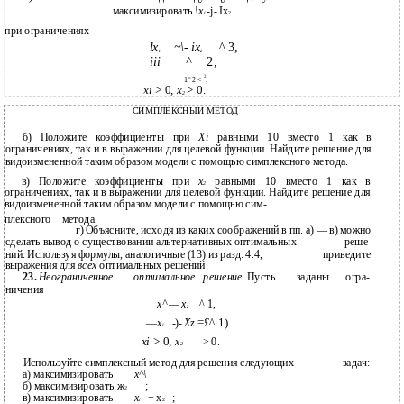
максимизировать
\x
-j- Ix
i
2
при ограничениях
lx
~\- ix
^ 3,
t
z
iii
^
2,
2
1*2 <
.
xi
> 0,
х
> 0.
2
СИМПЛЕКСНЫЙ МЕТОД
б) Положите коэффициенты при
Xi
равными 10 вместо 1 как в
ограничениях, так и в выражении для целевой функции. Найдите решение для
видоизмененной таким образом модели с помощью симплексного метода.
в) Положите коэффициенты при
х
равными 10 вместо 1 как в
2
ограничениях, так и в выражении для целевой функции. Найдите решение для
видоизмененной таким образом модели с помощью сим-
плексного
метода.
г) Объясните, исходя из каких соображений в пп. а) — в) можно
сделать вывод о существовании альтернативных оптимальных
реше-
ний. Используя формулы, аналогичные (13) из разд. 4.4,
приведите
выражения для
всех
оптимальных решений.
23.
Неограниченное
оптимальное
решение.
Пусть
заданы
огра-
ничения
х^
—
x
^ 1,
z
—
x
-)-
Xz
=£^ 1)
i
xi
> 0,
х
> 0.
2
Используйте симплексный метод для решения следующих
задач:
а) максимизировать
х^\
б) максимизировать ж
;
2
в) максимизировать
x
+ х
;
i
2