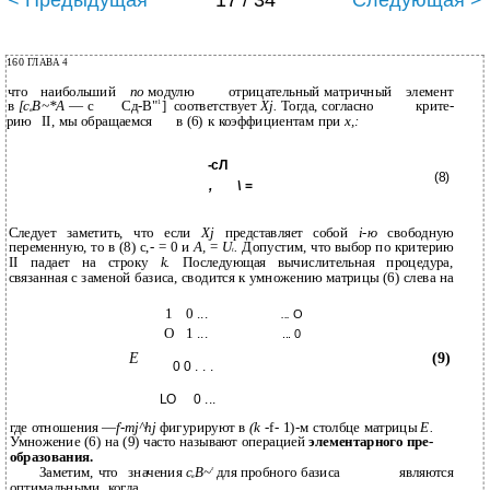
< Предыдущая
17 / 34
Следующая >
160
ГЛАВА 4
что
наибольший
по
модулю
отрицательный матричный
элемент
1
в
[с
В~*А
— с
Сд-В"
]
соответствует
Xj.
Тогда, согласно
крите-
в
рию
II, мы обращаемся
в (6) к коэффициентам при
х,:
-сЛ
(8)
,
\
=
Следует заметить, что если
Xj
представляет собой
i-ю
свободную
переменную, то в (8) с,- = 0 и
А,
=
U
.
Допустим, что выбор по критерию
t
II падает на строку
k.
Последующая вычислительная процедура,
связанная с заменой базиса, сводится к умножению матрицы (6) слева на
1
0 ...
...
O
О
1 ...
... 0
Е
(9)
0 0 . . .
LO
0 ...
где отношения —
f-mj^hj
фигурируют в
(k
-f- 1)-м столбце матрицы
Е.
Умножение (6) на (9) часто называют операцией
элементарного пре-
образования.
г
Заметим, что
значения
с
В~
для пробного базиса
являются
в
оптимальными, когда