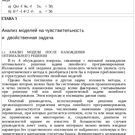
а)
Qxi
-f 4x
-f
5x
=
50;
2
3
б)
6^! -f 4^2 -f-
х
= 50.
3
ГЛАВА 5
Анализ моделей на чувствительность
и
двойственная задача
АНАЛИЗ МОДЕЛИ ПОСЛЕ НАХОЖДЕНИЯ
5.1.
ОПТИМАЛЬНОГО РЕШЕНИЯ
В
гл. 4 обсуждались вопросы, связанные с
техникой
нахождения
оптимального решения задачи линейного программирования.
Изложенные в ней сведения должны позволить читателю уяснить суть
алгоритмического метода и разобраться (хотя бы в первом приближении)
в структурных особенностях линейных моделей.
Однако была поставлена и другая задача: изложить методы, с
помощью которых можно было бы системным образом проанализировать
и четко уяснить взаимосвязи между всеми факторами, учитываемыми
при решении той или иной практической задачи линейного
программирования. Этим вопросам и посвящена данная глава.
Опытный руководитель, использующий при решении задач
организационного управления методы линейного программирования,
редко довольствуется лишь численными значениями управляемых
переменных, при которых достигается оптимум, если та или иная модель
не применялась им многократно и, следовательно, диапазон ее
возможностей заранее не известен. В большинстве же случаев
руководитель хочет знать, в каком интервале можно менять входные
параметры без существенного отклонения от найденного оптимума и без
значительного нарушения структуры базиса, формирующего оптимальное