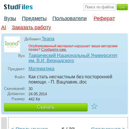
Вузы
Предметы
Пользователи
Реферат
AI
Заказать работу
Teana
Добавил:
Опубликованный материал нарушает ваши авторские
права?
Сообщите нам.
Таврический Национальный Университет
Вуз:
им. В.И. Вернадского
Математика
Предмет:
Как стать несчастным без посторонней
Файл:
помощи. - П. Вацлавик.
.doc
Скачиваний:
30
Добавлен:
24.05.2014
Размер:
442 Кб
☆
Скачать