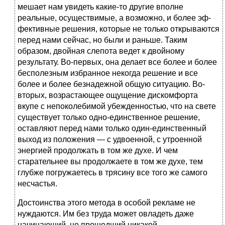
мешает нам увидеть какие-то другие вполне
реальные, осуществимые, а возможно, и более эф­
фективные решения, которые не только открываются
перед нами сейчас, но были и раньше. Таким
образом, двойная слепота ведет к двойному
результа­ту. Во-первых, она делает все более и более
бесполезным избранное неког­да решение и все
более и более безнадежной общую ситуацию. Во-
вторых, возрастающее ощущение дискомфорта
вкупе с непоколебимой убежденностью, что на свете
существует только одно-единственное решение,
оставляют пе­ред нами только один-единственный
выход из положения — с удвоенной, с утроенной
энергией продолжать в том же духе. И чем
старательнее вы про­должаете в том же духе, тем
глубже погружаетесь в трясину все того же самого
несчастья.
Достоинства этого метода в особой рекламе не
нуждаются. Им без труда может овладеть даже
начинающий, не прошедший никакой