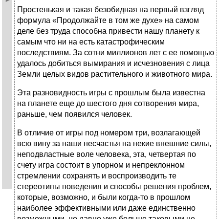
Простенькая и такая безобидная на первый взгляд
формула «Продолжайте в том же духе» на самом
деле без труда способна привести нашу планету к
самым что ни на есть катастрофическим
последствиям. За сотни миллионов лет с ее помощью
удалось добиться вымирания и исчезновения с лица
Земли целых видов растительного и животного мира.
Эта разновидность игры с прошлым была известна
на планете еще до шес­того дня сотворения мира,
раньше, чем появился человек.
В отличие от игры под номером три, возлагающей
всю вину за наши нес­частья на некие внешние силы,
неподвластные воле человека, эта, четвер­тая по
счету игра состоит в упорном и непреклонном
стремлении сохранять и воспроизводить те
стереотипы поведения и способы решения проблем,
ко­торые, возможно, и были когда-то в прошлом
наиболее эффективными или да­же единственно
возможными, но давно уже больше таковыми не