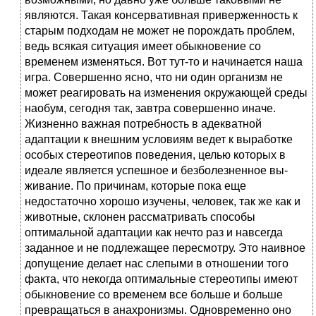
являются. Та­кая консервативная приверженность к
старым подходам не может не порож­дать проблем,
ведь всякая ситуация имеет обыкновение со
временем изме­няться. Вот тут-то и начинается наша
игра. Совершенно ясно, что ни один организм не
может реагировать на изменения окружающей среды
наобум, се­годня так, завтра совершенно иначе.
Жизненно важная потребность в адек­ватной
адаптации к внешним условиям ведет к выработке
особых стереотипов поведения, целью которых в
идеале является успешное и безболезненное вы­
живание. По причинам, которые пока еще
недостаточно хорошо изучены, че­ловек, так же как и
животные, склонен рассматривать способы
оптимальной адаптации как нечто раз и навсегда
заданное и не подлежащее пересмотру. Это наивное
допущение делает нас слепыми в отношении того
факта, что не­когда оптимальные стереотипы имеют
обыкновение со временем все больше и больше
превращаться в анахронизмы. Одновременно оно