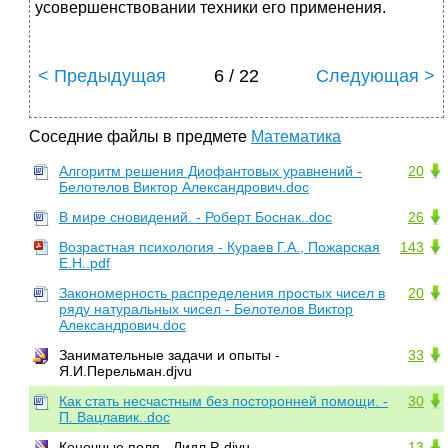
усовершенствовании техники его применения.
< Предыдущая
6 / 22
Следующая >
Соседние файлы в предмете
Математика
Алгоритм решения Диофантовых уравнений -
20
Белотелов Виктор Александрович.doc
В миpе сновидений. - Робеpт Боснак..doc
26
Возрастная психология - Кураев Г.А., Пожарская
143
Е.Н..pdf
Закономерность распределения простых чисел в
20
ряду натуральных чисел - Белотелов Виктор
Александрович.doc
Занимательные задачи и опыты -
33
Я.И.Перельман.djvu
Как стать несчастным без посторонней помощи. -
30
П. Вацлавик..doc
Конечные поля - Лидл Р..djvu
13