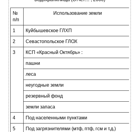
№
Использование земли
п/п
1
Куйбышевское ГЛХП
2
Севастопольское ГЛОХ
3
КСП «Красный Октябрь» :
пашни
леса
неугодные земли
резервный фонд
земли запаса
4
Под населенными пунктами
5
Под загрязнителями (мтф, птф, гсм и т.д.)