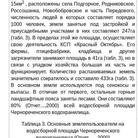
2
15км
, расположены села Подгорное, Родниковское,
Россошанка, Новобобровское и часть Передового,
численность людей в которых составляет порядка
1000 человек, земли занятые под застройкой и
приусадебными участками в них составляют 247га
(табл. 3). В пределах этой же площади, осуществляет
свою деятельность КСП «Красный Октябрь». Его
фермы, птицефабрики, кладбища и другие
загрязнители занимают площадь в 41га (табл. 3), но в
связи с упадком хозяйства большая их часть не
функционирует. Количество распахиваемых земель
значительно сократилось и составило 433га (табл. 3).
В основном земли используются под сенокосы и
выпасы. В отличае от первого, остальные горные
ландшафтные пояса заняты лесами. Они составляют
80% (Отчет…,2000) всей водосборной площади
Чернореченского водохранилища.
Таблица 3. Основные землепользователи на
водосборной площади Чернореченского
водохранилища (Отчет… , 2000)