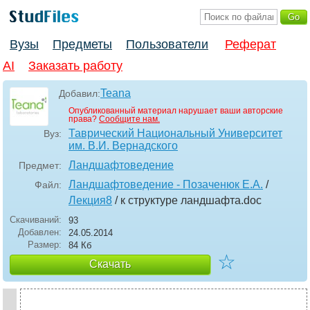
Вузы
Предметы
Пользователи
Реферат
AI
Заказать работу
Teana
Добавил:
Опубликованный материал нарушает ваши авторские
права?
Сообщите нам.
Таврический Национальный Университет
Вуз:
им. В.И. Вернадского
Ландшафтоведение
Предмет:
Ландшафтоведение - Позаченюк Е.А.
/
Файл:
Лекция8
/ к структуре ландшафта
.doc
Скачиваний:
93
Добавлен:
24.05.2014
Размер:
84 Кб
☆
Скачать