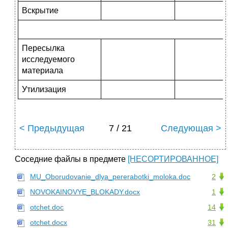
Вскрытие
Пересылка
исследуемого
материала
Утилизация
< Предыдущая
7 / 21
Следующая >
Соседние файлы в предмете
[НЕСОРТИРОВАННОЕ]
MU_Oborudovanie_dlya_pererabotki_moloka.doc
2
NOVOKAINOVYE_BLOKADY.docx
1
otchet.doc
14
otchet.docx
31