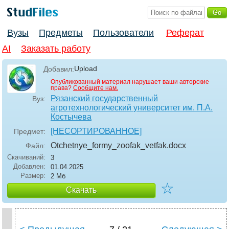
Вузы
Предметы
Пользователи
Реферат
AI
Заказать работу
Upload
Добавил:
Опубликованный материал нарушает ваши авторские
права?
Сообщите нам.
Рязанский государственный
Вуз:
агротехнологический университет им. П.А.
Костычева
[НЕСОРТИРОВАННОЕ]
Предмет:
Otchetnye_formy_zoofak_vetfak
.docx
Файл:
Скачиваний:
3
Добавлен:
01.04.2025
Размер:
2 Мб
☆
Скачать