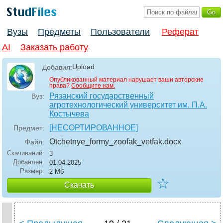
Вузы
Предметы
Пользователи
Реферат
AI
Заказать работу
Upload
Добавил:
Опубликованный материал нарушает ваши авторские
права?
Сообщите нам.
Рязанский государственный
Вуз:
агротехнологический университет им. П.А.
Костычева
[НЕСОРТИРОВАННОЕ]
Предмет:
Otchetnye_formy_zoofak_vetfak
.docx
Файл:
Скачиваний:
3
Добавлен:
01.04.2025
Размер:
2 Мб
☆
Скачать