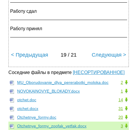
_____________________________________________
Работу сдал
_____________________________________________
Работу принял
_____________________________________________
< Предыдущая
19 / 21
Следующая >
Соседние файлы в предмете
[НЕСОРТИРОВАННОЕ]
MU_Oborudovanie_dlya_pererabotki_moloka.doc
2
NOVOKAINOVYE_BLOKADY.docx
1
otchet.doc
14
otchet.docx
31
Otchetnye_formy.doc
20
Otchetnye_formy_zoofak_vetfak.docx
3