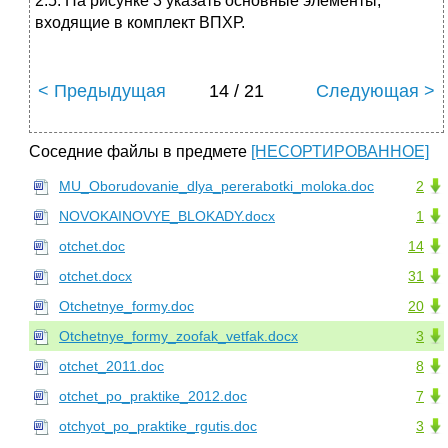
2.5. На рисунке 3 указать основные элементы,
входящие в комплект ВПХР.
< Предыдущая
14 / 21
Следующая >
Соседние файлы в предмете
[НЕСОРТИРОВАННОЕ]
MU_Oborudovanie_dlya_pererabotki_moloka.doc
2
NOVOKAINOVYE_BLOKADY.docx
1
otchet.doc
14
otchet.docx
31
Otchetnye_formy.doc
20
Otchetnye_formy_zoofak_vetfak.docx
3
otchet_2011.doc
8
otchet_po_praktike_2012.doc
7
otchyot_po_praktike_rgutis.doc
3