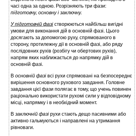
часі одна за одною. Розрізняють три фази:
підготовчу, основну і заключну.
У підготовчій фазі
створюються найбільш вигідні
умови для виконання дій в основній фазі. Цього
досягають за допомогою руху, спрямованого в
сторону, протилежну дії в основній фазі, або ряду
послідовних рухів (розбігу чи обертових рухів),
напрям яких наближається до напрямку дій в
основній фазі.
В
основній фазі
всі рухи спрямовані на безпосереднє
вирішення основного рухового завдання. Головне
завдання цієї фази полягає в тому, що учень повинен
раціонально використати рухомі сили у відповідному
місці, напрямку і в необхідний момент.
В
заключній фазі
рухи стають дещо пасивними або
активно гальмуються і направлені на утримання
рівноваги.