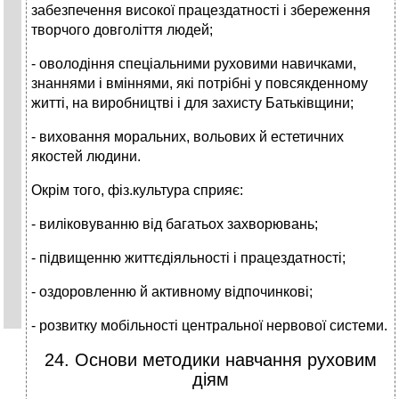
забезпечення високої працездатності і збереження
творчого довголіття людей;
- оволодіння спеціальними руховими навичками,
знаннями і вміннями, які потрібні у повсякденному
житті, на виробництві і для захисту Батьківщини;
- виховання моральних, вольових й естетичних
якостей людини.
Окрім того, фіз.культура сприяє:
- виліковуванню від багатьох захворювань;
- підвищенню життєдіяльності і працездатності;
- оздоровленню й активному відпочинкові;
- розвитку мобільності центральної нервової системи.
24. Основи методики навчання руховим
діям