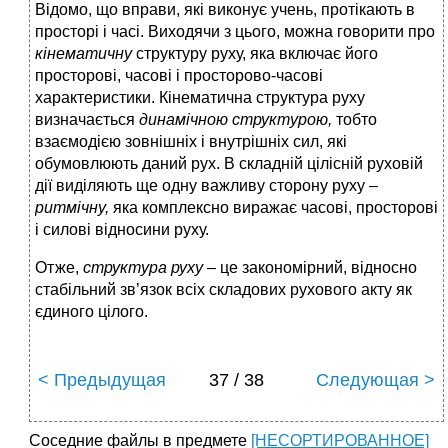
Відомо, що вправи, які виконує учень, протікають в
просторі і часі. Виходячи з цього, можна говорити про
кінематичну
структуру руху, яка включає його
просторові, часові і просторово-часові
характеристики. Кінематична структура руху
визначається
динамічною структурою,
тобто
взаємодією зовнішніх і внутрішніх сил, які
обумовлюють даний рух. В складній цілісній руховій
дії виділяють ще одну важливу сторону руху –
ритмічну,
яка комплексно виражає часові, просторові
і силові відносини руху.
Отже,
структура руху
– це закономірний, відносно
стабільний зв’язок всіх складових рухового акту як
єдиного цілого.
< Предыдущая
37 / 38
Следующая >
Соседние файлы в предмете
[НЕСОРТИРОВАННОЕ]