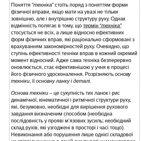
Поняття “
техніка
” стоїть поряд з поняттям форми
фізичної вправи, якщо мати на увазі не тільки
зовнішню, але і внутрішню структуру руху. Однак
відмінність полягає в тому, що
термін “
техніка”
стосується не всіх, а лише відносно ефективних
форм фізичних вправ, які раціонально сформовані з
врахуванням закономірностей руху. Очевидно, що
ступінь ефективності техніки вправ в кожний окремий
момент відносний. Адже сама техніка безперервно
оновлюється, стає ефективнішою у учня в процесі
його фізичного удосконалення. Розрізняють
основу
техніки
, її
основну ланку
і
деталі
.
Основа техніки –
це сукупність тих ланок і рис
динамічної, кінематичної і ритмічної структури руху,
які, безумовно, необхідні для вирішення рухового
завдання визначеним способом (необхідна
послідовність у прояві м’язових зусиль; необхідний
склад рухів, які узгоджені в просторі і часі тощо).
Невиконання або порушення лише однієї складової