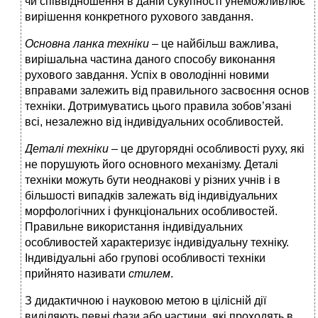
чи співвідношення в даній сукупності унеможливлює
вирішення конкретного рухового завдання.
Основна ланка техніки –
це найбільш важлива,
вирішальна частина даного способу виконання
рухового завдання. Успіх в оволодінні новими
вправами залежить від правильного засвоєння основ
техніки. Дотримуватись цього правила зобов’язані
всі, незалежно від індивідуальних особливостей.
Деталі техніки
– це другорядні особливості руху, які
не порушують його основного механізму. Деталі
техніки можуть бути неоднакові у різних учнів і в
більшості випадків залежать від індивідуальних
морфологічних і функціональних особливостей.
Правильне використання індивідуальних
особливостей характеризує індивідуальну техніку.
Індивідуальні або групові особливості техніки
прийнято називати
стилем
.
З дидактичною і науковою метою в цілісній дії
виділяють певні фази або частини, які проходять в