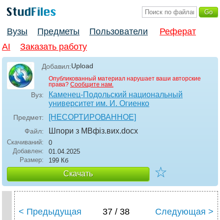
Вузы
Предметы
Пользователи
Реферат
AI
Заказать работу
Upload
Добавил:
Опубликованный материал нарушает ваши авторские
права?
Сообщите нам.
Каменец-Подольский национальный
Вуз:
университет им. И. Огиенко
[НЕСОРТИРОВАННОЕ]
Предмет:
Шпори з МВфіз.вих
.docx
Файл:
Скачиваний:
0
Добавлен:
01.04.2025
Размер:
199 Кб
☆
Скачать
< Предыдущая
37 / 38
Следующая >