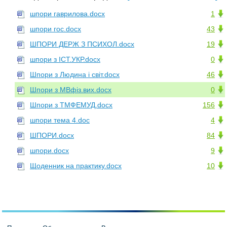
шпори гаврилова.docx
1
шпори гос.docx
43
ШПОРИ ДЕРЖ З ПСИХОЛ.docx
19
шпори з ІСТ.УКР.docx
0
Шпори з Людина і світ.docx
46
Шпори з МВфіз.вих.docx
0
Шпори з ТМФЕМУД.docx
156
шпори тема 4.doc
4
ШПОРИ.docx
84
шпори.docx
9
Щоденник на практику.docx
10