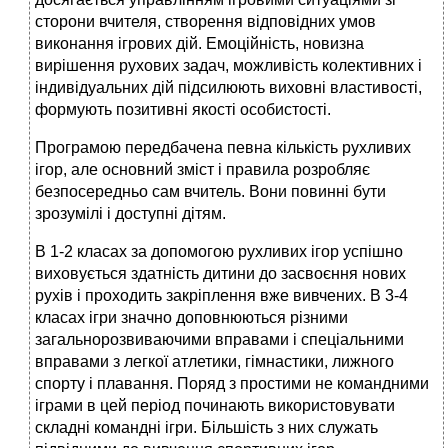
сторони вчителя, створення відповідних умов
виконання ігрових дій. Емоційність, новизна
вирішення рухових задач, можливість колективних і
індивідуальних дій підсилюють виховні властивості,
формують позитивні якості особистості.
Програмою передбачена певна кількість рухливих
ігор, але основний зміст і правила розробляє
безпосередньо сам вчитель. Вони повинні бути
зрозумілі і доступні дітям.
В 1-2 класах за допомогою рухливих ігор успішно
виховується здатність дитини до засвоєння нових
рухів і проходить закріплення вже вивчених. В 3-4
класах ігри значно доповнюються різними
загальнорозвиваючими вправами і спеціальними
вправами з легкої атлетики, гімнастики, лижного
спорту і плавання. Поряд з простими не командними
іграми в цей період починають використовувати
складні командні ігри. Більшість з них служать