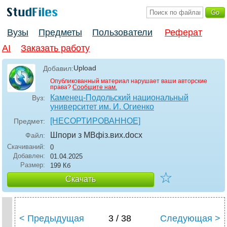
Вузы
Предметы
Пользователи
Реферат
AI
Заказать работу
Upload
Добавил:
Опубликованный материал нарушает ваши авторские
права?
Сообщите нам.
Каменец-Подольский национальный
Вуз:
университет им. И. Огиенко
[НЕСОРТИРОВАННОЕ]
Предмет:
Шпори з МВфіз.вих
.docx
Файл:
Скачиваний:
0
Добавлен:
01.04.2025
Размер:
199 Кб
☆
Скачать
< Предыдущая
3 / 38
Следующая >