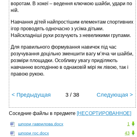
воротам. В хокеї – ведення ключкою шайби, удари по
ній.
Навчання дітей найпростішим елементам спортивних
ігор проводять одночасно з усіма дітьми.
Найскладніші рухи розучують з невеликими групами.
Для правильного формування навичок під час
розучування доцільно зменшити вагу м’яча чи шайби,
розміри площадки. Особливу увагу приділяють
навчанню володінню в однаковій мірі як лівою, так і
правою рукою.
< Предыдущая
3 / 38
Следующая >
Соседние файлы в предмете
[НЕСОРТИРОВАННОЕ]
шпори гаврилова.docx
1
шпори гос.docx
43