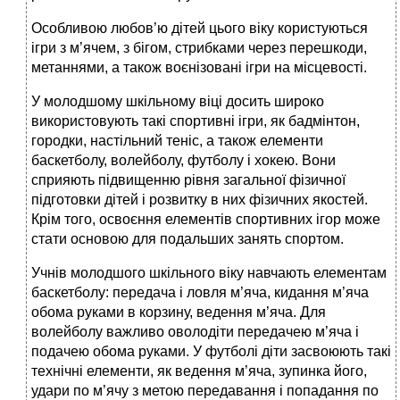
Особливою любов’ю дітей цього віку користуються
ігри з м’ячем, з бігом, стрибками через перешкоди,
метаннями, а також воєнізовані ігри на місцевості.
У молодшому шкільному віці досить широко
використовують такі спортивні ігри, як бадмінтон,
городки, настільний теніс, а також елементи
баскетболу, волейболу, футболу і хокею. Вони
сприяють підвищенню рівня загальної фізичної
підготовки дітей і розвитку в них фізичних якостей.
Крім того, освоєння елементів спортивних ігор може
стати основою для подальших занять спортом.
Учнів молодшого шкільного віку навчають елементам
баскетболу: передача і ловля м’яча, кидання м’яча
обома руками в корзину, ведення м’яча. Для
волейболу важливо оволодіти передачею м’яча і
подачею обома руками. У футболі діти засвоюють такі
технічні елементи, як ведення м’яча, зупинка його,
удари по м’ячу з метою передавання і попадання по