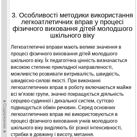
3. Особливості методики використання
легкоатлетичних вправ у процесі
фізичного виховання дітей молодшого
шкільного віку
Легкоатлетичні вправи мають велике значення в
процесі фізичного виховання дітей молодшого
шкільного віку. Їх педагогічна цінність визначається
високою степеню прикладної направленості,
можливістю розвивати витривалість, швидкість,
швидкісно-силові якості. При виконанні
легкоатлетичних вправ в роботу включаються майже
всі м’язові групи, значно покращується діяльність
серцево-судинної і дихальної систем, суттєво
►Содержание►
підвищується обмін речовин. Серед основних
легкоатлетичних вправ які використовуються в
процесі фізичного виховання учнів молодшого
шкільного віку виділяють біг різної інтенсивності,
стрибки в довжину і висоту, метання.