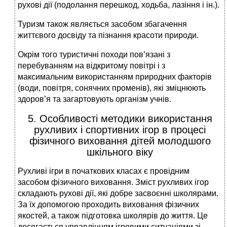
рухові дії (подолання перешкод, ходьба, лазіння і ін.).
Туризм також являється засобом збагачення
життєвого досвіду та пізнання красоти природи.
Окрім того туристичні походи пов’язані з
перебуванням на відкритому повітрі і з
максимальним використанням природних факторів
(води, повітря, сонячних променів), які зміцнюють
здоров’я та загартовують організм учнів.
5. Особливості методики використання
рухливих і спортивних ігор в процесі
фізичного виховання дітей молодшого
шкільного віку
Рухливі ігри в початкових класах є провідним
засобом фізичного виховання. Зміст рухливих ігор
складають рухові дії, які добре засвоєнні школярами.
За їх допомогою проходить виховання фізичних
якостей, а також підготовка школярів до життя. Це
досягається управлінням ігровими ситуаціями зі