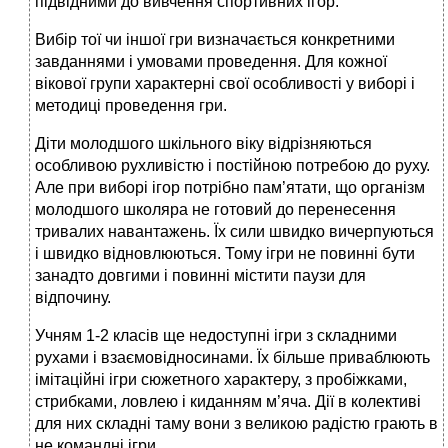
підвідними до вивчення спортивних ігор.
Вибір тої чи іншої гри визначається конкретними
завданнями і умовами проведення. Для кожної
вікової групи характерні свої особливості у виборі і
методиці проведення гри.
Діти молодшого шкільного віку відрізняються
особливою рухливістю і постійною потребою до руху.
Але при виборі ігор потрібно пам’ятати, що організм
молодшого школяра не готовий до перенесення
тривалих навантажень. Їх сили швидко вичерпуються
і швидко відновлюються. Тому ігри не повинні бути
занадто довгими і повинні містити паузи для
відпочину.
Учням 1-2 класів ще недоступні ігри з складними
рухами і взаємовідносинами. Їх більше приваблюють
імітаційні ігри сюжетного характеру, з пробіжками,
стрибками, ловлею і киданням м’яча. Дії в колективі
для них складні таму вони з великою радістю грають в
не командні ігри.