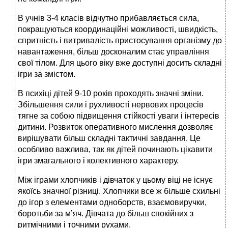
В учнів 3-4 класів відчутно прибавляється сила,
покращуються координаційні можливості, швидкість,
спритність і витривалість пристосування організму до
навантаження, більш досконалим стає управління
свої тілом. Для цього віку вже доступні досить складні
ігри за змістом.
В психіці дітей 9-10 років проходять значні зміни.
Збільшення сили і рухливості нервових процесів
тягне за собою підвищення стійкості уваги і інтересів
дитини. Розвиток оперативного мислення дозволяє
вирішувати більш складні тактичні завдання. Це
особливо важлива, так як дітей починають цікавити
ігри змагального і колективного характеру.
Між іграми хлопчиків і дівчаток у цьому віці не існує
якоїсь значної різниці. Хлопчики все ж більше схильні
до ігор з елементами одноборств, взаємовиручки,
боротьби за м’яч. Дівчата до більш спокійних з
ритмічними і точними рухами.