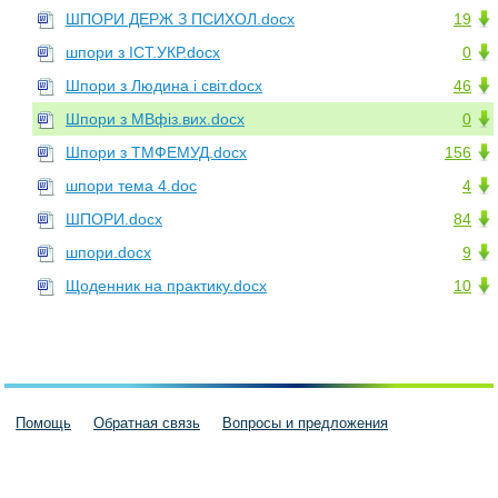
ШПОРИ ДЕРЖ З ПСИХОЛ.docx
19
шпори з ІСТ.УКР.docx
0
Шпори з Людина і світ.docx
46
Шпори з МВфіз.вих.docx
0
Шпори з ТМФЕМУД.docx
156
шпори тема 4.doc
4
ШПОРИ.docx
84
шпори.docx
9
Щоденник на практику.docx
10
Помощь
Обратная связь
Вопросы и предложения
Пользовательское соглашение
Политика конфиденциальности