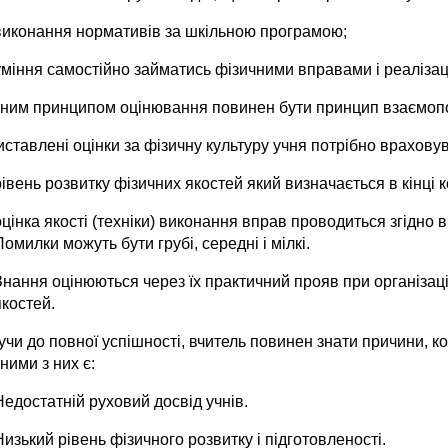
виконання нормативів за шкільною програмою;
уміння самостійно займатись фізичними вправами і реалізаці
ним принципом оцінювання повинен бути принцип взаємопов
ставлені оцінки за фізичну культуру учня потрібно врахову
рівень розвитку фізичних якостей який визначається в кінці ко
оцінка якості (техніки) виконання вправ проводиться згідно 
Помилки можуть бути грубі, середні і мілкі.
Знання оцінюються через їх практичний прояв при організації
якостей.
чи до повної успішності, вчитель повинен знати причини, к
ними з них є:
Недостатній руховий досвід учнів.
Низький рівень фізичного розвитку і підготовленості.