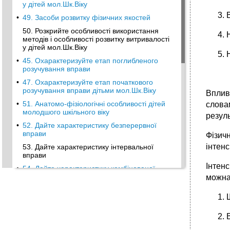
у дітей мол.Шк.Віку
•
49. Засоби розвитку фізичних якостей
50. Розкрийте особливості використання
методів і особливості розвитку витривалості
у дітей мол.Шк.Віку
•
45. Охарактеризуйте етап поглибленого
розучування вправи
•
47. Охарактеризуйте етап початкового
розучування вправи дітьми мол.Шк.Віку
Вплив
•
51. Анатомо-фізіологічні особливості дітей
словам
молодшого шкільного віку
резуль
•
52. Дайте характеристику безперервної
вправи
Фізич
інтенс
53. Дайте характеристику інтервальної
вправи
Інтен
•
54. Дайте характеристику комбінованої
вправи
можна
Питання для самостійного опрацювання
1. Характеристика фіз.Культури: зміст
поняття, складова загальної культури
суспільтва та особистості