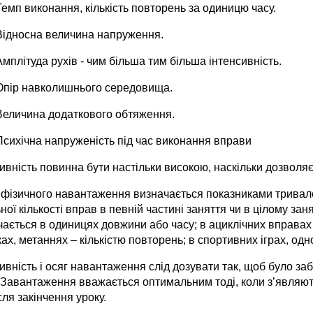
Темп виконання, кількість повторень за одиницю часу.
Відносна величина напруження.
Амплітуда рухів - чим більша тим більша інтенсивність.
Опір навколишнього середовища.
Величина додаткового обтяження.
Психічна напруженість під час виконання вправи
ивність повинна бути настільки високою, наскільки дозволяє
 фізичного навантаження визначається показниками тривалост
ної кількості вправ в певній частині заняття чи в цілому за
ається в одиницях довжини або часу; в ациклічних вправах 
ах, метаннях – кількістю повторень; в спортивних іграх, од
ивність і осяг навантаження слід дозувати так, щоб було з
. Завантаження вважається оптимальним тоді, коли з’являют
сля закінчення уроку.