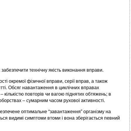
 забезпечити технічну якість виконання вправи.
і окремої фізичної вправи, серії вправ, а також
нятті. Обсяг навантаження в циклічних вправах
– кількістю повторів чи вагою піднятих обтяжень; в
ноборствах – сумарним часом рухової активності.
абезпечене оптимальне “завантаження” організму на
ься видимі симптоми втоми і вона зберігається певний