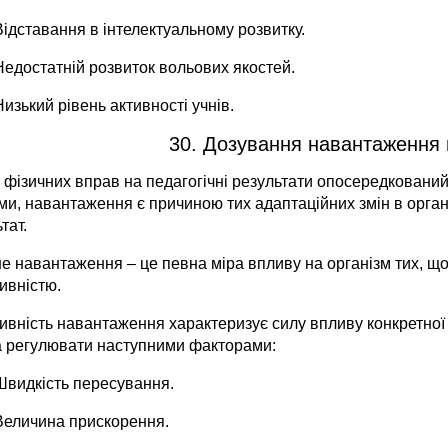
Відставання в інтелектуальному розвитку.
Недостатній розвиток вольових якостей.
Низький рівень активності учнів.
30. Дозування навантаження н
 фізичних вправ на педагогічні результати опосередкований
и, навантаження є причиною тих адаптаційних змін в органі
тат.
не навантаження – це певна міра впливу на організм тих, щ
ивністю.
сивність навантаження характеризує силу впливу конкретної
 регулювати наступними факторами:
Швидкість пересування.
Величина прискорення.