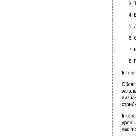
•
2. Характеристика фізичного виховання:
зміст поняття
5. Що таке рух, рухова дія, та мрухова
діяльність?
6. Характеристика нормативної основи
фіз.Вих.
•
13. Характеристика загального річного
плану роботи
•
14. Планування масових фізкультурно-
оздоровчих і спортивних заходів
15. Планування урочної форми занять
Інтенс
16. Педагогічні вимоги до уроку
•
20. План-конспект уроку з фізичної культури
Обсяг
21. Критерії оцінки уроку фі.Культури
загаль
•
23. Значення фіз.Культури для здоровя учнів
визнач
мол.Шк.Віку
стрибк
24. Основи методики навчання руховим діям
Інтенс
•
26. Які засоби використовуються в процесі
уроці
фіз.Вих. Та в чому їх особливість?
час пі
27. Охарактеризуйте етап закріплення та
удосконалення вправи