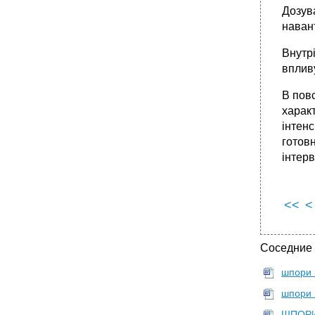
Дозува
наван
Внутр
впливу
В пов
характ
інтенс
готовн
інтерв
<<
<
Соседние
шпори 
шпори 
ШПОРИ