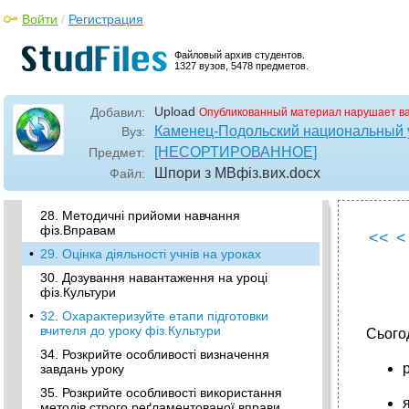
урочних занять фізичного планування дітей
Войти
/
Регистрация
молодшого шкільного віку в школі
•
24. Розкрийте особливості використання
Файловый архив студентов.
методу вивчення вправи вцілому
1327 вузов, 5478 предметов.
•
25. Планування роботи з фіз.Вих. Дітей
мол.Шк.Віку
Upload
Добавил:
Опубликованный материал нарушает в
•
26. Розкрийте особливості використання
Каменец-Подольский национальный у
Вуз:
методу вивчення вправи по частинах
[НЕСОРТИРОВАННОЕ]
Предмет:
•
27. Особливості змісту і методика
Шпори з МВфіз.вих
.docx
Файл:
проведення уроків фіз.Культури з дітьми
мол.Шк.Віку
28. Методичні прийоми навчання
фіз.Вправам
<<
<
•
29. Оцінка діяльності учнів на уроках
30. Дозування навантаження на уроці
фіз.Культури
•
32. Охарактеризуйте етапи підготовки
вчителя до уроку фіз.Культури
Сьогод
34. Розкрийте особливості визначення
завдань уроку
35. Розкрийте особливості використання
методів строго реґламентованої вправи