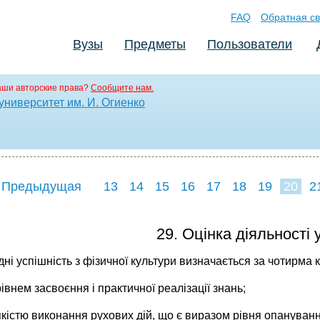
FAQ
Обратная св
Вузы
Предметы
Пользователи
аши авторские права?
Сообщите нам.
ниверситет им. И. Огиенко
 Предыдущая
13
14
15
16
17
18
19
20
2
28
29
30
3
29. Оцінка діяльності 
ні успішність з фізичної культури визначається за чотирма 
рівнем засвоєння і практичної реалізації знань;
якістю виконання рухових дій, що є виразом рівня опануван