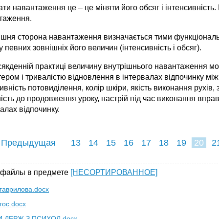
ти навантаження це – це міняти його обсяг і інтенсивність
таження.
ішня сторона навантаження визначається тими функціональни
 певних зовнішніх його величин (інтенсивність і обсяг).
сякденній практиці величину внутрішнього навантаження мож
ером і тривалістю відновлення в інтервалах відпочинку між
ивність потовиділення, колір шкіри, якість виконання рухів,
ість до продовження уроку, настрій під час виконання вправ
алах відпочинку.
 Предыдущая
13
14
15
16
17
18
19
20
2
28
29
30
3
 файлы в предмете
[НЕСОРТИРОВАННОЕ]
гаврилова.docx
гос.docx
 ДЕРЖ З ПСИХОЛ.docx