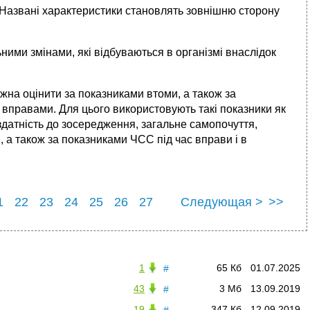
. Названі характеристики становлять зовнішню сторону
ми змінами, які відбуваються в організмі внаслідок
на оцінити за показниками втоми, а також за
 вправами. Для цього використовують такі показники як
 здатність до зосередження, загальне самопочуття,
, а також за показниками ЧСС під час вправи і в
1
22
23
24
25
26
27
Следующая >
>>
1
32
1
65 Кб
01.07.2025
#
43
3 Мб
13.09.2019
#
19
347 Кб
12.09.2019
#