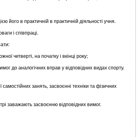
єю його в практичній в практичній діяльності учня.
аги і співпраці.
вати:
жної четверті, на початку і вкінці року;
вимог до аналогічних вправ у відповідних видах спорту.
 самостійних занять, засвоєнні техніки та фізичних
отрі заважають засвоєнню відповідних вимог.