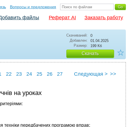
язь
Вопросы и предложения
Добавить файлы
Реферат AI
Заказать работу
Скачиваний:
0
Добавлен:
01.04.2025
Размер:
199 Кб
☆
Скачать
1
22
23
24
25
26
27
Следующая >
>>
1
32
учнів на уроках
критеріями:
ня техніки передбачених програмою вправ;