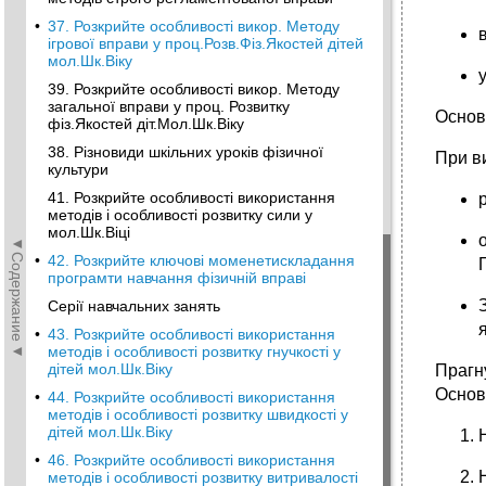
•
37. Розкрийте особливості викор. Методу
ігрової вправи у проц.Розв.Фіз.Якостей дітей
мол.Шк.Віку
39. Розкрийте особливості викор. Методу
загальної вправи у проц. Розвитку
Основ
фіз.Якостей діт.Мол.Шк.Віку
38. Різновиди шкільних уроків фізичної
При ви
культури
41. Розкрийте особливості використання
методів і особливості розвитку сили у
мол.Шк.Віці
◄Содержание◄
•
42. Розкрийте ключові моменетискладання
програмти навчання фізичній вправі
Серії навчальних занять
•
43. Розкрийте особливості використання
методів і особливості розвитку гнучкості у
дітей мол.Шк.Віку
Прагну
Основ
•
44. Розкрийте особливості використання
методів і особливості розвитку швидкості у
дітей мол.Шк.Віку
•
46. Розкрийте особливості використання
методів і особливості розвитку витривалості