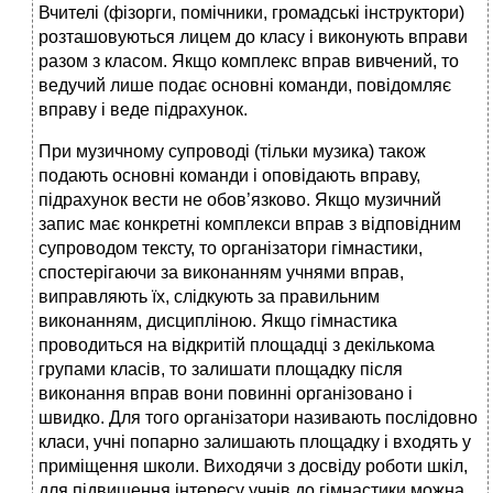
Вчителі (фізорги, помічники, громадські інструктори)
розташовуються лицем до класу і виконують вправи
разом з класом. Якщо комплекс вправ вивчений, то
ведучий лише подає основні команди, повідомляє
вправу і веде підрахунок.
При музичному супроводі (тільки музика) також
подають основні команди і оповідають вправу,
підрахунок вести не обов’язково. Якщо музичний
запис має конкретні комплекси вправ з відповідним
супроводом тексту, то організатори гімнастики,
спостерігаючи за виконанням учнями вправ,
виправляють їх, слідкують за правильним
виконанням, дисципліною. Якщо гімнастика
проводиться на відкритій площадці з декількома
групами класів, то залишати площадку після
виконання вправ вони повинні організовано і
швидко. Для того організатори називають послідовно
класи, учні попарно залишають площадку і входять у
приміщення школи. Виходячи з досвіду роботи шкіл,
для підвищення інтересу учнів до гімнастики можна