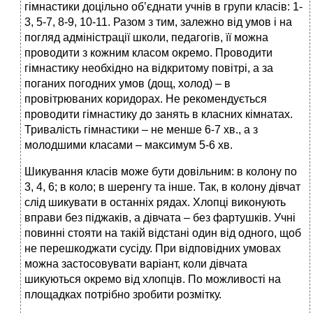
гімнастики доцільно об’єднати учнів в групи класів: 1-
3, 5-7, 8-9, 10-11. Разом з тим, залежно від умов і на
погляд адміністрації школи, педагогів, її можна
проводити з кожним класом окремо. Проводити
гімнастику необхідно на відкритому повітрі, а за
поганих погодних умов (дощ, холод) – в
провітрюваних коридорах. Не рекомендується
проводити гімнастику до занять в класних кімнатах.
Тривалість гімнастики – не менше 6-7 хв., а з
молодшими класами – максимум 5-6 хв.
Шикування класів може бути довільним: в колону по
3, 4, 6; в коло; в шеренгу та інше. Так, в колону дівчат
слід шикувати в останніх рядах. Хлопці виконують
вправи без піджаків, а дівчата – без фартушків. Учні
повинні стояти на такій відстані один від одного, щоб
не перешкоджати сусіду. При відповідних умовах
можна застосовувати варіант, коли дівчата
шикуються окремо від хлопців. По можливості на
площадках потрібно зробити розмітку.