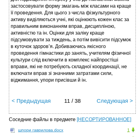
застосовувати форму змагань між класами на краще
її проведення. Для цього з числа фізкультурного
активу виділяються учні, які оцінюють кожен клас за
правильним виконанням вправ, дисципліною,
активністю та ін. Оцінки для заліку краще
підсумовувати за тиждень, а потім вивісити підсумок
в куточок здоров’я. Добиваючись якісного
проведення гімнастики до занять, учителям фізичної
культури слід включити в комплекс найпростіші
вправи, які не потребують складної координації, не
включати вправ зі значними затратами сили,
віджимання, упори присівши й ін.
< Предыдущая
11 / 38
Следующая >
Соседние файлы в предмете
[НЕСОРТИРОВАННОЕ]
шпори гаврилова.docx
1