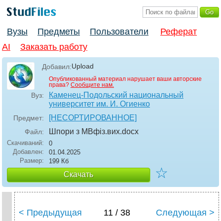
Вузы
Предметы
Пользователи
Реферат
AI
Заказать работу
Upload
Добавил:
Опубликованный материал нарушает ваши авторские
права?
Сообщите нам.
Каменец-Подольский национальный
Вуз:
университет им. И. Огиенко
[НЕСОРТИРОВАННОЕ]
Предмет:
Шпори з МВфіз.вих
.docx
Файл:
Скачиваний:
0
Добавлен:
01.04.2025
Размер:
199 Кб
☆
Скачать
< Предыдущая
11 / 38
Следующая >