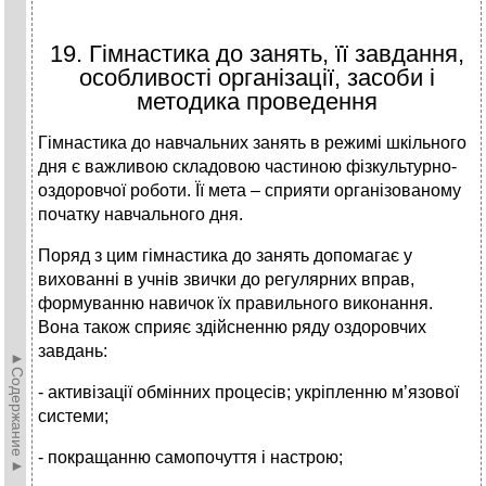
19. Гімнастика до занять, її завдання,
особливості організації, засоби і
методика проведення
Гімнастика до навчальних занять в режимі шкільного
дня є важливою складовою частиною фізкультурно-
оздоровчої роботи. Її мета – сприяти організованому
початку навчального дня.
Поряд з цим гімнастика до занять допомагає у
вихованні в учнів звички до регулярних вправ,
формуванню навичок їх правильного виконання.
Вона також сприяє здійсненню ряду оздоровчих
завдань:
►Содержание►
- активізації обмінних процесів; укріпленню м’язової
системи;
- покращанню самопочуття і настрою;