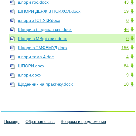
шпори гос.docx
43
ШПОРИ ДЕРЖ З ПСИХОЛ.docx
19
шпори з ІСТ.УКР.docx
0
Шпори з Людина і світ.docx
46
Шпори з МВфіз.вих.docx
0
Шпори з ТМФЕМУД.docx
156
шпори тема 4.doc
4
ШПОРИ.docx
84
шпори.docx
9
Щоденник на практику.docx
10
Помощь
Обратная связь
Вопросы и предложения