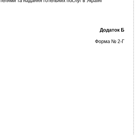
елями та надання готельних послуг в Україні
Додаток
Б
Форма № 2-Г