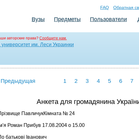
FAQ
Обратная св
Вузы
Предметы
Пользователи
аши авторские права?
Сообщите нам.
университет им. Леси Украинки
 Предыдущая
1
2
3
4
5
6
7
Анкета для громадянина України
Прізвище ПавличукКімната № 24
Ім'я Роман Прибув 17.08.2004 о 15.00
По батькові Іванович