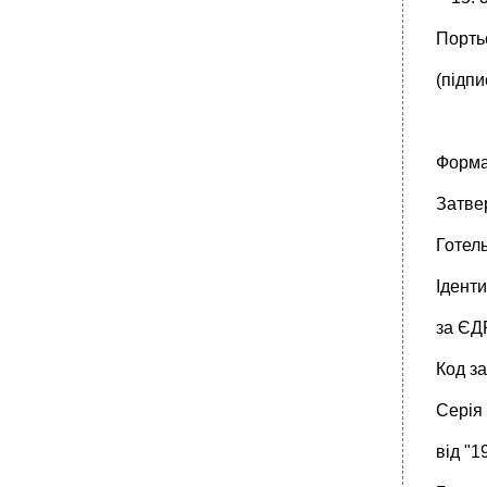
Порть
(підпи
Форма
Затве
Готел
Ідент
за ЄД
Код з
Серія
від "1