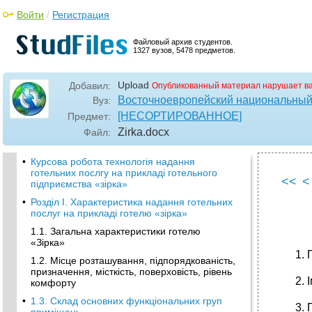
Войти
/
Регистрация
Файловый архив студентов.
1327 вузов, 5478 предметов.
Upload
Добавил:
Опубликованный материал нарушает в
Восточноевропейский национальный 
Вуз:
[НЕСОРТИРОВАННОЕ]
Предмет:
Zirka
.docx
Файл:
•
Курсова робота технологія надання
готельних послгу на прикладі готельного
<<
<
підприємства «зірка»
•
Розділ I. Характеристика надання готельних
послуг на прикладі готелю «зірка»
1.1. Загальна характеристики готелю
«Зірка»
1.2. Місце розташування, підпорядкованість,
призначення, місткість, поверховість, рівень
комфорту
•
1.3. Склад основних функціональних груп