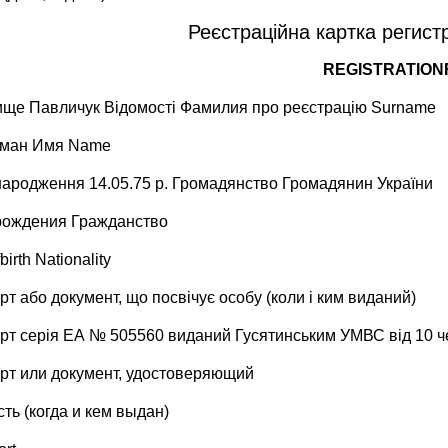
Реєстраційна картка регист
REGISTRATIO
ище Павличук Відомості Фамилия про реєстрацію Surname
оман Имя Name
народження 14.05.75 р. Громадянство Громадянин України
рождения Гражданство
birth Nationality
т або документ, що посвічує особу (коли і ким виданий)
рт серія ЕА № 505560 виданий Гусятинським УМВС від 10 ч
рт или документ, удостоверяющий
ть (когда и кем выдан)