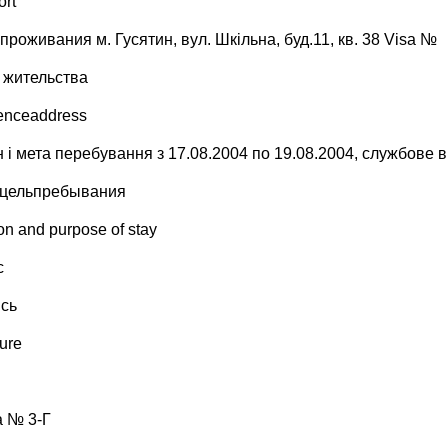
ort
проживания м. Гусятин, вул. Шкільна, буд.11, кв. 38 Visa №
 жительства
enceaddress
н і мета перебування з 17.08.2004 по 19.08.2004, службове 
цельпребывания
on and purpose of stay
с
сь
ure
 № 3-Г