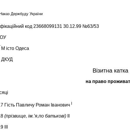
Наказ Держбуду України
ифікаційний код 23668099131 30.12.99 №63/53
ОУ
М
істо Одеса
а ДКУД
Візитна катка
на право прожива
сяці
І
17 Гість Павличу Роман Іванович
18
(прізвище, ім.’я,по батькові)
ІІ
9 III