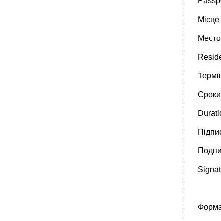
Passp
Місце 
Место
Resid
Термі
Сроки
Durati
Підпи
Подпи
Signat
Форма