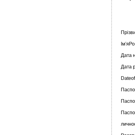
Прізв
Ім'яР
Дата 
Дата 
Dateof
Паспор
Паспо
Паспо
личнос