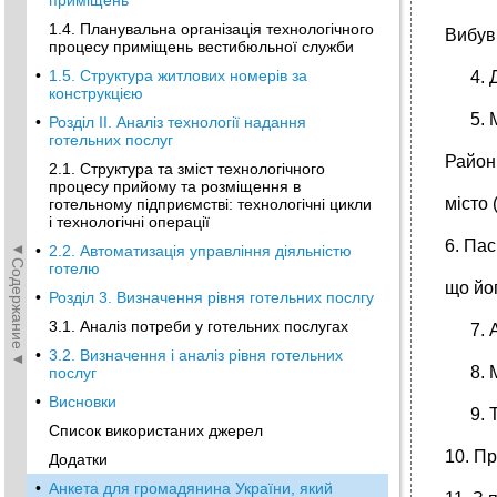
приміщень
1.4. Планувальна організація технологічного
Вибув 
процесу приміщень вестибюльної служби
•
1.5. Структура житлових номерів за
конструкцією
•
Розділ II. Аналіз технології надання
готельних послуг
Район
2.1. Структура та зміст технологічного
процесу прийому та розміщення в
місто 
готельному підприємстві: технологічні цикли
і технологічні операції
6. Пас
◄Содержание◄
•
2.2. Автоматизація управління діяльністю
готелю
що йо
•
Розділ 3. Визначення рівня готельних послгу
3.1. Аналіз потреби у готельних послугах
•
3.2. Визначення і аналіз рівня готельних
послуг
•
Висновки
Список використаних джерел
10. П
Додатки
•
Анкета для громадянина України, який