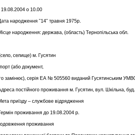
19.08.2004 о 10.00
Дата народження "14" травня 1975р.
Місце народження: держава, (область) Тернопільська обл.
(село, селище) м. Гусятин
порт (або документ,
го замінює), серія ЕА № 505560 виданий Гусятинським УМВС
Адреса постійного проживання м. Гусятин, вул. Шкільна, буд.1
Мета приїзду – службове відрядження
Термін проживання до 19.08.2004 р.
родовження проживання