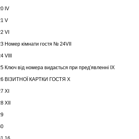
20 IV
21 V
22 VI
23 Номер кімнати гостя № 24VII
4 VIII
25 Ключ від номера видається при пред'явленні IX
26 ВІЗИТНОЇ КАРТКИ ГОСТЯ X
27 XI
8 XII
29
30
31 16