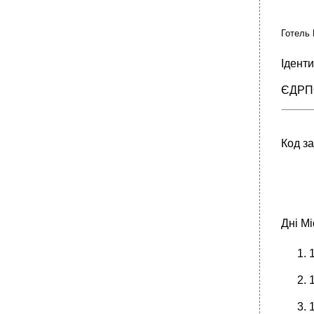
Готель
Ідент
ЄДРП
Код з
Дні Мі
1