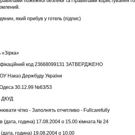
 правилами пожежної безпеки та Правилами користування гот
омлений.
янин, який прибув у готель (підпис)
ь «Зірка»
ифікаційний код 23668099131 ЗАТВЕРДЖЕНО
У Наказ Держбуду України
 Одеса 30.12.99 №63/53
а ДКУД
ювати чітко - Заполнять отчетливо - Fullcarefully
 (дата, година) 17.08.2004 о 15.00 кімната № 24
(дата, година) 19.08.2004 о 10.00