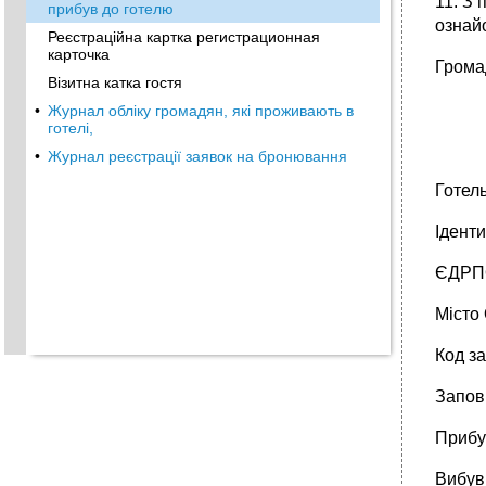
11. З
прибув до готелю
ознай
Реєстраційна картка регистрационная
карточка
Громад
Візитна катка гостя
•
Журнал обліку громадян, які проживають в
готелі,
•
Журнал реєстрації заявок на бронювання
Готел
Ідент
ЄДРПО
Місто
Код з
Заповн
Прибув
Вибув 