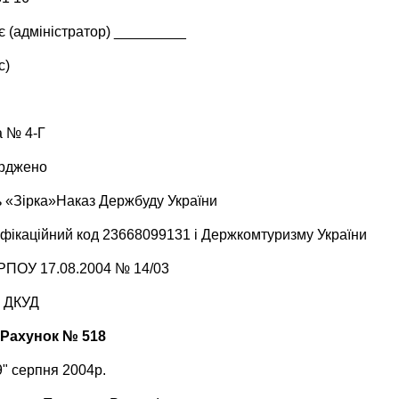
є (адміністратор) _________
с)
 № 4-Г
рджено
ь «Зірка»Наказ Держбуду України
ифікаційний код 23668099131 і Держкомтуризму України
РПОУ 17.08.2004 № 14/03
а ДКУД
Рахунок №
518
9" серпня 2004р.