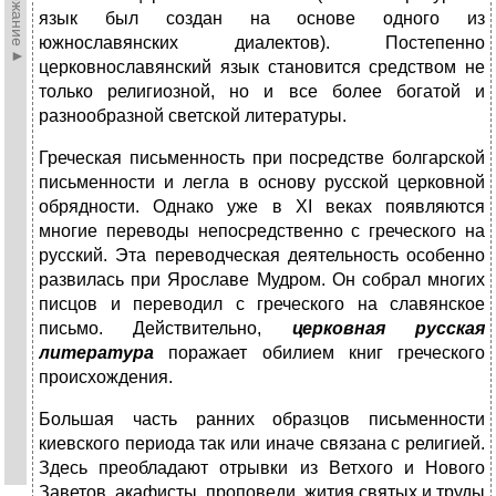
►Содержание►
язык был создан на основе одного из
южнославянских диалектов). Постепенно
церковнославянский язык становится средством не
только религиозной, но и все более богатой и
разнообразной светской литературы.
Греческая письменность при посредстве болгарской
письменности и легла в основу русской церковной
обрядности. Однако уже в XI веках появляются
многие переводы непосредственно с греческого на
русский. Эта переводческая деятельность особенно
развилась при Ярославе Мудром. Он собрал многих
писцов и переводил с греческого на славянское
письмо. Действительно,
церковная русская
литература
поражает обилием книг греческого
происхождения.
Большая часть ранних образцов письменности
киевского периода так или иначе связана с религией.
Здесь преобладают отрывки из Ветхого и Нового
Заветов, акафисты, проповеди, жития святых и труды