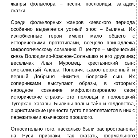
жанры фольклора – песни, пословицы, загадки,
сказки.
Среди фольклорных жанров киевского периода
особенно выделяется устный эпос – былины. Их
излюбленные герои имеют мало общего с
историческими прототипами, всецело принадлежа
мифологическому сознанию. В центре – мифический
князь Володимир-Красное-Солнышко и его дружина;
весельчак Илья Муромец, крестьянский сын;
смекалистый Алеша Попович; самоотверженный и
верный Добрыня Никитич, боярский сын. Их
соперниками выступают образы, в котрорых
народное сознание мифологизировало свои
исторические страхи,- это половцы и половецкий
Тугорхан, хазары. Былины полны тайн и колдовства,
а христианские ценности густо переплетаются в них с
пережитками языческого прошлого.
Относительно того, насколько были распространены
на Руси признаки, так сказать, формального