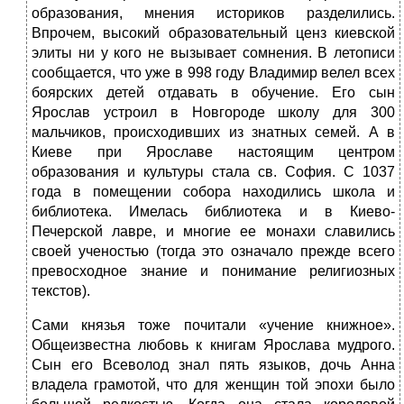
образования, мнения историков разделились.
Впрочем, высокий образовательный ценз киевской
элиты ни у кого не вызывает сомнения. В летописи
сообщается, что уже в 998 году Владимир велел всех
боярских детей отдавать в обучение. Его сын
Ярослав устроил в Новгороде школу для 300
мальчиков, происходивших из знатных семей. А в
Киеве при Ярославе настоящим центром
образования и культуры стала св. София. С 1037
года в помещении собора находились школа и
библиотека. Имелась библиотека и в Киево-
Печерской лавре, и многие ее монахи славились
своей ученостью (тогда это означало прежде всего
превосходное знание и понимание религиозных
текстов).
Сами князья тоже почитали «учение книжное».
Общеизвестна любовь к книгам Ярослава мудрого.
Сын его Всеволод знал пять языков, дочь Анна
владела грамотой, что для женщин той эпохи было