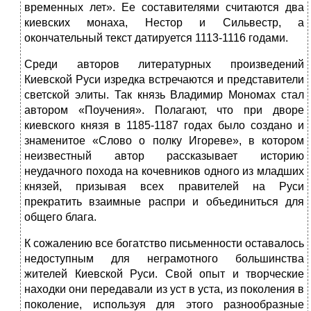
временных лет». Ее составителями считаются два
киевских монаха, Нестор и Сильвестр, а
окончательный текст датируется 1113-1116 годами.
Среди авторов литературных произведений
Киевской Руси изредка встречаются и представители
светской элиты. Так князь Владимир Мономах стал
автором «Поучения». Полагают, что при дворе
киевского князя в 1185-1187 годах было создано и
знаменитое «Слово о полку Игореве», в котором
неизвестный автор рассказывает историю
неудачного похода на кочевников одного из младших
князей, призывая всех правителей на Руси
прекратить взаимные распри и объединиться для
общего блага.
К сожалению все богатство письменности оставалось
недоступным для неграмотного большинства
жителей Киевской Руси. Свой опыт и творческие
находки они передавали из уст в уста, из поколения в
поколение, используя для этого разнообразные