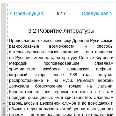
< Предыдущая
6 / 7
Следующая >
3.2 Развитие литературы
Православие открыло человеку Древней Руси самые
разнообразные возможности и способы
интеллектуального самовыражения – оно принесло
на Русь письменность, литературу. Святые Кирилл и
Мефодий, проповедовавшие славянам
христианство, изобрели славянский алфавит,
котрорый вскоре после 988 года получил
распространение и на Руси. Римская церковь
допускала богослужение только на латыни,
Константинополь же терпимо относился к языкам
народов, обращенных им в христианство. Славянам
разрешалось в церковной службе и во всех делах и
обычаях веры пользоваться общепонятным для них
языком – церковнославянским (этот литературный