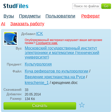
Вузы
Предметы
Пользователи
Реферат
AI
Заказать работу
ICK
Добавил:
Опубликованный материал нарушает ваши авторские
права?
Сообщите нам.
Московский государственный институт
Вуз:
электроники и математики (технический
университет)
Культурология
Предмет:
Куча рефератов по культорологии
/
Файл:
Введение христианства на Руси
/
kreschenie_1
/ крещение
.doc
Скачиваний:
33
Добавлен:
20.05.2014
Размер:
134 Кб
☆
Скачать