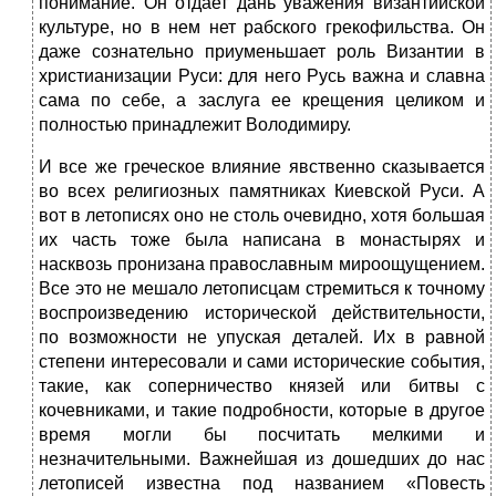
понимание. Он отдает дань уважения византийской
культуре, но в нем нет рабского грекофильства. Он
даже сознательно приуменьшает роль Византии в
христианизации Руси: для него Русь важна и славна
сама по себе, а заслуга ее крещения целиком и
полностью принадлежит Володимиру.
И все же греческое влияние явственно сказывается
во всех религиозных памятниках Киевской Руси. А
вот в летописях оно не столь очевидно, хотя большая
их часть тоже была написана в монастырях и
насквозь пронизана православным мироощущением.
Все это не мешало летописцам стремиться к точному
воспроизведению исторической действительности,
по возможности не упуская деталей. Их в равной
степени интересовали и сами исторические события,
такие, как соперничество князей или битвы с
кочевниками, и такие подробности, которые в другое
время могли бы посчитать мелкими и
незначительными. Важнейшая из дошедших до нас
летописей известна под названием «Повесть