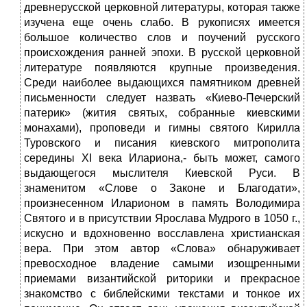
древнерусской церковной литературы, которая также
изучена еще очень слабо. В рукописях имеется
большое количество слов и поучений русского
происхождения ранней эпохи. В русской церковной
литературе появляются крупные произведения.
Среди наиболее выдающихся памятником древней
письменности следует назвать «Киево-Печерский
патерик» (жития святых, собранные киевскими
монахами), проповеди и гимны святого Кирилла
Туровского и писания киевского митрополита
середины XI века Илариона,- быть может, самого
выдающегося мыслителя Киевской Руси. В
знаменитом «Слове о Законе и Благодати»,
произнесенном Иларионом в память Володимира
Святого и в присутствии Ярослава Мудрого в 1050 г.,
искусно и вдохновенно восславлена христианская
вера. При этом автор «Слова» обнаруживает
превосходное владение самыми изощренными
приемами византийской риторики и прекрасное
знакомство с библейскими текстами и тонкое их