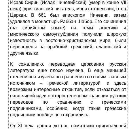
Исаак Сирин (Исаак Ниневийский) (умер в конце VII
века), христианский писатель, монах-отшельник, отец
Церкви. В 661 был епископом Ниневии, затем
удалился в монастырь Раббан Шабор. Его сочинения
(на сирийском языке) на темы аскетики и
мистического самоуглубления получили широкую
известность в восточно-христианском мире, были
переведены на арабский, греческий, славянский и
другие языки.
К сожалению, переводная церковная русская
литература еще плохо изучена. В еще меньшей
степени она изучена по сравнению со своим главным
источником – греческой литературой, и здесь
возможны интересные открытия, если отказаться от
навязчивой идеи о второстепенном значении русских
переводов по сравнению с греческими
подлинниками, особенно, когда такие греческие
подлинники вообще не сохранились.
От XI века дошли до нас памятники оригинальной