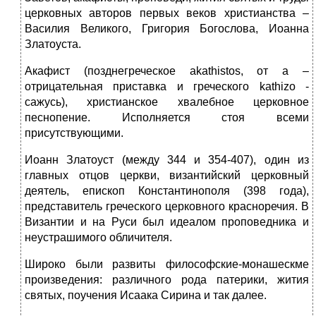
церковных авторов первых веков христианства –
Василия Великого, Григория Богослова, Иоанна
Златоуста.
Акафист (позднегреческое akathistos, от а –
отрицательная приставка и греческого kathizo -
сажусь), христианское хвалебное церковное
песнопение. Исполняется стоя всеми
присутствующими.
Иоанн Златоуст (между 344 и 354-407), один из
главных отцов церкви, византийский церковный
деятель, епископ Константинополя (398 года),
представитель греческого церковного красноречия. В
Византии и на Руси был идеалом проповедника и
неустрашимого обличителя.
Широко были развиты философские-монашескме
произведения: различного рода патерики, жития
святых, поучения Исаака Сирина и так далее.