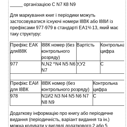
_____ організацією С N7 К8 N9
Для маркування книг і періодики можуть
застосовуватися існуючі номери І8ВК або І88И із
префіксами 977-979 в стандарті ЕА1Ч-13, який має
таку структуру:
Префікс ЕАК
І88К номер (без
Вартість
Контрольна
дляІ88К
контрольного
цифра
розряду)
977
N,N2 ^N4 N5 N6
У,У2
С
N7
Префікс ЕАИ
І8ВК номер (без
Контрольна
для І8ВК
контрольного розряду)
цифра
978
N1И2 N3 N4 N5 N6 N7
С
N8 N9
Додаткову інформацію про книгу або періодичне
видання (періодичність, варіант видання та ін.)
можна кодувати у вигляді додаткового 2 або 5