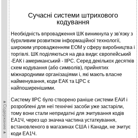
Сучасні системи штрихового
кодування
Необхідність впровадження ШК виникнула у зв'язку з
бурхливим розвитком інформаційної технології,
широким упровадженням ЕОМ у сферу виробництва і
торгівлі. ШК поділяються на два види: європейський
-ЕАК і американський - ІІРС. Серед декількох десятків
схем кодування (або символів), прийнятих
міжнародними організаціями і, які мають власне
найменування, коди ЕАК та ЦРС є
найпоширенішими.
Систему ІІРС було створено раніше системи ЕАИ і
►Содержание►
розроблені для неї технічні засоби уже застаріли,
тому вони стали непридатні для зчитування кодів
ЕА1Ч, через що значна частина устаткування,
встановленого в магазинах США і Канади, не зчитує
коди ЕА1Ч.