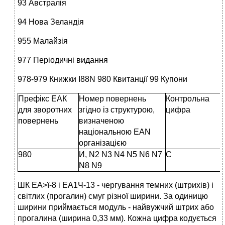
93 Австралія
94 Нова Зеландія
955 Малайзія
977 Періодичні видання
978-979 Книжки I88N 980 Квитанції 99 Купони
Префікс ЕАК
Номер повернень
Контрольна
для зворотних
згідно із структурою,
цифра
повернень
визначеною
національною ЕАN
організацією
980
И, N2 N3 N4 N5 N6 N7
С
N8 N9
ШК ЕА>ї-8 і ЕА1Ч-13 - чергування темних (штрихів) і
світлих (прогалин) смуг різної ширини. За одиницю
ширини приймається модуль - найвужчий штрих або
прогалина (ширина 0,33 мм). Кожна цифра кодується