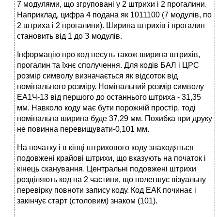
7 модулями, що згруповані у 2 штрихи і 2 прогалини.
Наприклад, цифра 4 подана як 1011100 (7 модулів, по
2 штриха і 2 прогалини). Ширина штрихів і прогалин
становить від 1 до З модулів.
Інформацію про код несуть також ширина штрихів,
прогалин та їхнє сполучення. Для кодів БАЛ і ЦРС
розмір символу визначається як відсоток від
номінального розміру. Номінальний розмір символу
ЕА1Ч-13 від першого до останнього штриха - 31,35
мм. Навколо коду має бути порожній простір, тоді
номінальна ширина буде 37,29 мм. Похибка при друку
не повинна перевищувати-0,101 мм.
На початку і в кінці штрихового коду знаходяться
подовжені крайові штрихи, що вказують на початок і
кінець сканування. Центральні подовжені штрихи
розділяють код на 2 частини, що полегшує візуальну
перевірку повноти запису коду. Код ЕАК починає і
закінчує старт (столовим) знаком (101).