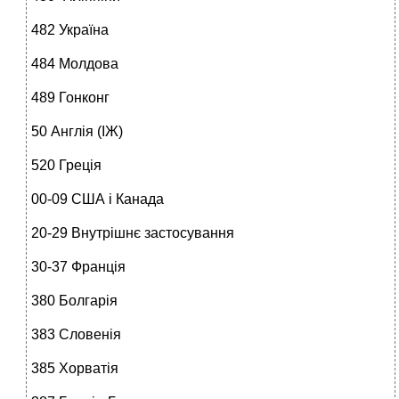
482 Україна
484 Молдова
489 Гонконг
50 Англія (ІЖ)
520 Греція
00-09 США і Канада
20-29 Внутрішнє застосування
30-37 Франція
380 Болгарія
383 Словенія
385 Хорватія