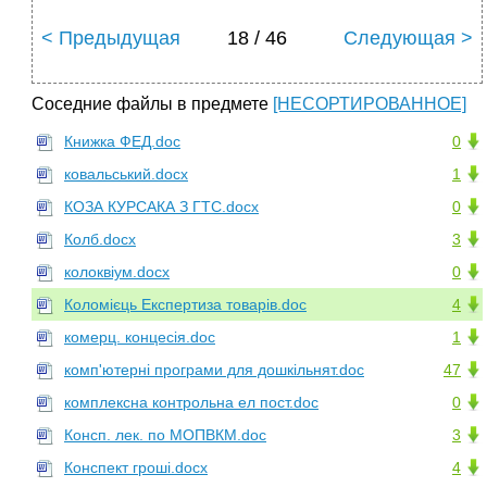
< Предыдущая
18 / 46
Следующая >
Соседние файлы в предмете
[НЕСОРТИРОВАННОЕ]
Книжка ФЕД.doc
0
ковальський.docx
1
КОЗА КУРСАКА З ГТС.docx
0
Колб.docx
3
колоквіум.docx
0
Коломієць Експертиза товарів.doc
4
комерц. концесія.doc
1
комп'ютерні програми для дошкільнят.doc
47
комплексна контрольна ел пост.doc
0
Консп. лек. по МОПВКМ.doc
3
Конспект гроші.docx
4