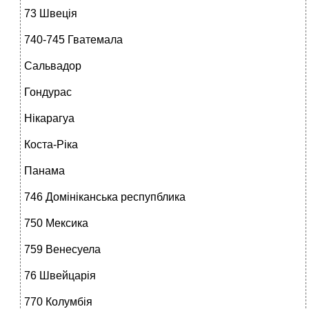
73 Швеція
740-745 Гватемала
Сальвадор
Гондурас
Нікарагуа
Коста-Ріка
Панама
746 Домініканська респупблика
750 Мексика
759 Венесуела
76 Швейцарія
770 Колумбія