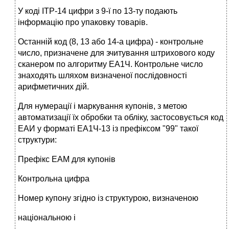
У коді ІТР-14 цифри з 9-ї по 13-ту подають
інформацію про упаковку товарів.
Останній код (8, 13 або 14-а цифра) - контрольне
число, призначене для зчитування штрихового коду
сканером по алгоритму ЕА1Ч. Контрольне число
знаходять шляхом визначеної послідовності
арифметичних дій.
Для нумерації і маркування купонів, з метою
автоматизації їх обробки та обліку, застосовується код
ЕАИ у форматі ЕА1Ч-13 із префіксом "99" такої
структури:
Префікс ЕАМ для купонів
Контрольна цифра
Номер купону згідно із структурою, визначеною
національною і