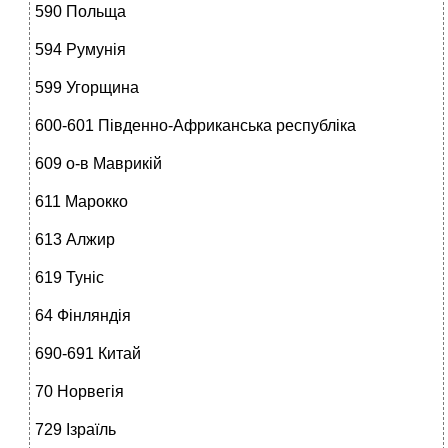
590 Польща
594 Румунія
599 Угорщина
600-601 Південно-Африканська республіка
609 о-в Маврикій
611 Марокко
613 Алжир
619 Туніс
64 Фінляндія
690-691 Китай
70 Норвегія
729 Ізраїль