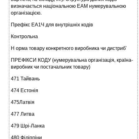
визначається національною ЕАМ нумерувальною
організацією.
Префікс ЕА1Ч для внутрішніх кодів
Контрольна
Н орма товару конкретного виробника чи дистриб'
ПРЕФІКСИ КОДУ (нумерувальна організація, країна-
виробник чи постачальник товару)
471 Тайвань
474 Естонія
475Латвія
477 Литва
479 Шрі-Ланка
480 Філіппіни