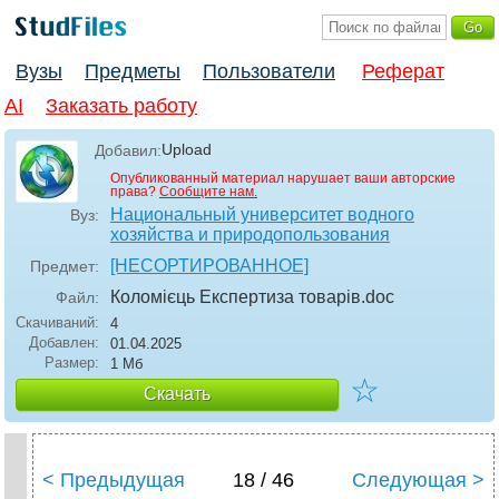
Вузы
Предметы
Пользователи
Реферат
AI
Заказать работу
Upload
Добавил:
Опубликованный материал нарушает ваши авторские
права?
Сообщите нам.
Национальный университет водного
Вуз:
хозяйства и природопользования
[НЕСОРТИРОВАННОЕ]
Предмет:
Коломієць Експертиза товарів
.doc
Файл:
Скачиваний:
4
Добавлен:
01.04.2025
Размер:
1 Мб
☆
Скачать
< Предыдущая
18 / 46
Следующая >