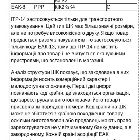
ЕАК-8
РРР
К!К2КзК4
С
ІТР-14 застосовується тільки для транспортного
упаковування. Цей тип ШК має більш значні розміри,
але не потребує високоякісного друку. Якщо товар
продається разом з пакуванням, то застосовуються
тільки коди ЕАК-13, тому що ІТР-14 не містить
інформації про товар і не зчитується скануючими
пристроями, що встановлені в магазині.
Аналіз структури ШК показує, що закодована в них
інформація носить комерційний характер і
малодоступна споживачу. Перші дві цифри
позначають код країни, де знаходиться організація,
що зареєструвала виготовлювача, його товар і
присвоїла їм порядкові номери. Код країни на ШК
може не збігатися з країною походження товару,
оскільки виготовлювач або продавець мають право
зареєструватися не у вітчизняному банку даних, а в
закордонному. Кожній країні асоціації ЕАК