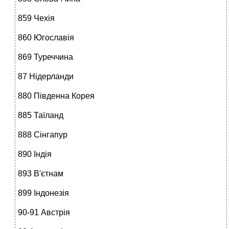
859 Чехія
860 Югославія
869 Туреччина
87 Нідерланди
880 Південна Корея
885 Таїланд
888 Сінгапур
890 Індія
893 В'єтнам
899 Індонезія
90-91 Австрія