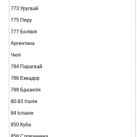
773 Уругвай
775 Перу
777 Болівія
Аргентина
Чилі
784 Парагвай
786 Еквадор
789 Бразилія
80-83 Італія
84 Іспанія
850 Куба
858 Словаччина