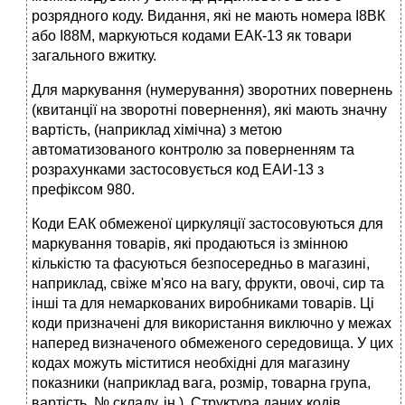
розрядного коду. Видання, які не мають номера І8ВК
або І88М, маркуються кодами ЕАК-13 як товари
загального вжитку.
Для маркування (нумерування) зворотних повернень
(квитанції на зворотні повернення), які мають значну
вартість, (наприклад хімічна) з метою
автоматизованого контролю за поверненням та
розрахунками застосовується код ЕАИ-13 з
префіксом 980.
Коди ЕАК обмеженої циркуляції застосовуються для
маркування товарів, які продаються із змінною
кількістю та фасуються безпосередньо в магазині,
наприклад, свіже м'ясо на вагу, фрукти, овочі, сир та
інші та для немаркованих виробниками товарів. Ці
коди призначені для використання виключно у межах
наперед визначеного обмеженого середовища. У цих
кодах можуть міститися необхідні для магазину
показники (наприклад вага, розмір, товарна група,
вартість, № складу, ін.). Структура даних кодів