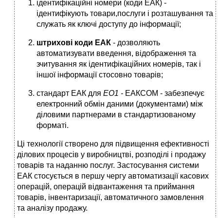
ідентифікаційні номери (коди ЕАК) -
ідентифікують товари,послуги і розташування та
служать як ключі доступу до інформації;
штрихові коди ЕАК
- дозволяють
автоматизувати введення, відображення та
зчитування як ідентифікаційних номерів, так і
іншої інформації стосовно товарів;
стандарт ЕАК для
ЕО1 -
ЕАКСОМ - забезпечує
електронний обмін даними (документами) між
діловими партнерами в стандартизованому
форматі.
Ці технології створено для підвищення ефективності
ділових процесів у виробництві, розподілі і продажу
товарів та наданню послуг. Застосування системи
ЕАК стосується в першу чергу автоматизації касових
операцій, операцій відвантаження та приймання
товарів, інвентаризації, автоматичного замовлення
та аналізу продажу.