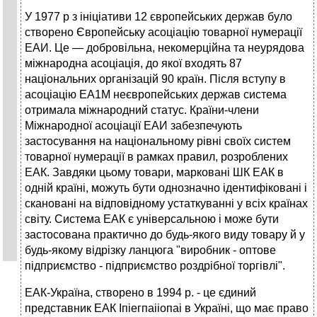
У 1977 р з ініціативи 12 європейських держав було
створено Європейську асоціацію товарної нумерації
ЕАИ. Це — добровільна, некомерційна та неурядова
міжнародна асоціація, до якої входять 87
національних організацій 90 країн. Після вступу в
асоціацію ЕА1М неєвропейських держав система
отримала міжнародний статус. Країни-члени
Міжнародної асоціації ЕАИ забезпечують
застосування на національному рівні своїх систем
товарної нумерації в рамках правил, розроблених
ЕАК. Завдяки цьому товари, марковані ШК ЕАК в
одній країні, можуть бути однозначно ідентифіковані і
скановані на відповідному устаткуванні у всіх країнах
світу. Система ЕАК є універсальною і може бути
застосована практично до будь-якого виду товару й у
будь-якому відрізку ланцюга "виробник - оптове
підприємство - підприємство роздрібної торгівлі".
ЕАК-Україна, створено в 1994 р. - це єдиний
представник ЕАК Іпіегпаііопаі в Україні, що має право