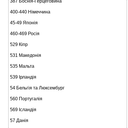
387 Боснія-Герцеговина
400-440 Німеччина
45-49 Японія
460-469 Росія
529 Кіпр
531 Македонія
535 Мальта
539 Ірландія
54 Бельгія та Люксембург
560 Португалія
569 Ісландія
57 Данія