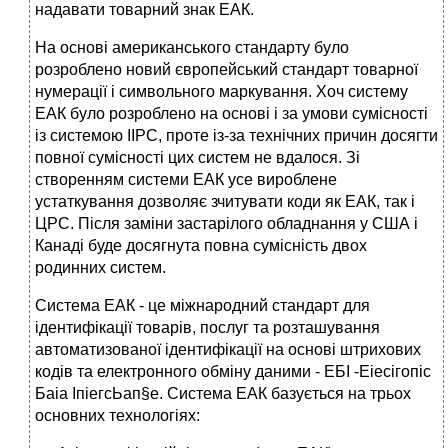
надавати товарний знак ЕАК.
На основі американського стандарту було
розроблено новий європейський стандарт товарної
нумерації і символьного маркування. Хоч систему
ЕАК було розроблено на основі і за умови сумісності
із системою ІІРС, проте із-за технічних причин досягти
повної сумісності цих систем не вдалося. Зі
створенням системи ЕАК усе вироблене
устаткування дозволяє зчитувати коди як ЕАК, так і
ЦРС. Після заміни застарілого обладнання у США і
Канаді буде досягнута повна сумісність двох
родинних систем.
Система ЕАК - це міжнародний стандарт для
ідентифікації товарів, послуг та розташування
автоматизованої ідентифікації на основі штрихових
кодів та електронного обміну даними - ЕБІ -Еіесігопіс
Баіа ІпіегсЬап§е. Система ЕАК базується на трьох
основних технологіях: