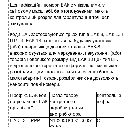
Ідентифікаційні номери ЕАК є унікальними, у
світовому масштабі, багатогалузевими, мають
контрольний розряд для гарантування точності
зчитування.
Коди ЕАК застосовуються трьох типів ЕАК-8, ЕАК-13 і
ІТР-14. ЕАК-13 наноситься на будь-яку упаковку і
(або) товари, якщо дозволяє площа. ЕАК-8
використовується для маркування, пакування і (або)
товарів невеликого розміру. Від ЕАК-13 цей тип ШК
відрізняється скороченою інформацією і меншими
розмірами. Цим і пояснюється нанесення його на
малогабаритні товари, розміри яких не дозволяють
наносити повні номери.
Префікс ЕАК-код
Назва товару
Контрольна
національної ЕАК
конкретного
цифра
організації
виробництва чи
дистриб'ютора
ЕАК-13
РРР
N1К2 К3 К4 К5 К6 К7
С
К8 К9