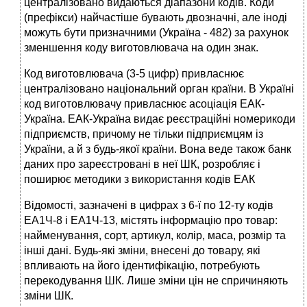
централізовано видаються діапазони кодів. Коди
(префікси) найчастіше бувають двозначні, але іноді
можуть бути призначними (Україна - 482) за рахунок
зменшення коду виготовлювача на один знак.
Код виготовлювача (3-5 цифр) привласнює
централізовано національний орган країни. В Україні
код виготовлювачу привласнює асоціація ЕАК-
Україна. ЕАК-Україна видає реєстраційні номерикоди
підприємств, причому не тільки підприємцям із
України, а й з будь-якої країни. Вона веде також банк
даних про зареєстровані в неї ШК, розробляє і
поширює методики з використання кодів ЕАК
Відомості, зазначені в цифрах з 6-ї по 12-ту кодів
ЕА1Ч-8 і ЕА1Ч-13, містять інформацію про товар:
найменування, сорт, артикул, колір, маса, розмір та
інші дані. Будь-які зміни, внесені до товару, які
впливають на його ідентифікацію, потребують
перекодування ШК. Лише зміни цін не спричиняють
зміни ШК.