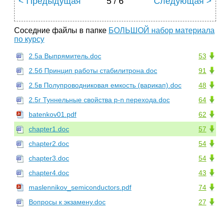
< Предыдущая
5 / 6
Следующая >
Соседние файлы в папке
БОЛЬШОЙ набор материала
по курсу
2.5а Выпрямитель.doc
53
2.5б Принцип работы стабилитрона.doc
91
2.5в Полупроводниковая емкость (варикап).doc
48
2.5г Туннельные свойства р-n перехода.doc
64
batenkov01.pdf
62
chapter1.doc
57
chapter2.doc
54
chapter3.doc
54
chapter4.doc
43
maslennikov_semiconductors.pdf
74
Вопросы к экзамену.doc
27