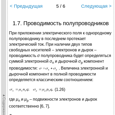
< Предыдущая
5 / 6
Следующая >
1.7. Проводимость полупроводников
При приложении электрического поля к однородному
полупроводнику в последнем протекает
электрический ток. При наличии двух типов
свободных носителей – электронов и дырок –
проводимость
σ
полупроводника будет определяться
суммой электронной
σ
и дырочной
σ
компонент
n
p
проводимости:
. Величина электронной и
дырочной компонент в полной проводимости
определяется классическим соотношением:
(1.26)
►Содержание►
где
μ
и
μ
– подвижности электронов и дырок
n
p
соответственно [6, 7].