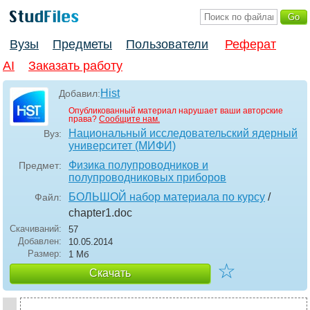
Вузы
Предметы
Пользователи
Реферат
AI
Заказать работу
Hist
Добавил:
Опубликованный материал нарушает ваши авторские
права?
Сообщите нам.
Национальный исследовательский ядерный
Вуз:
университет (МИФИ)
Физика полупроводников и
Предмет:
полупроводниковых приборов
БОЛЬШОЙ набор материала по курсу
/
Файл:
chapter1
.doc
Скачиваний:
57
Добавлен:
10.05.2014
Размер:
1 Мб
☆
Скачать