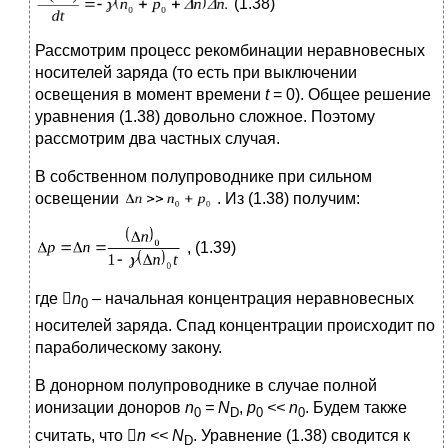
(1.38)
Рассмотрим процесс рекомбинации неравновесных
носителей заряда (то есть при выключении
освещения в момент времени
t
= 0). Общее решение
уравнения (1.38) довольно сложное. Поэтому
рассмотрим два частных случая.
В собственном полупроводнике при сильном
освещении
. Из (1.38) получим:
, (1.39)
где 
n
– начальная концентрация неравновесных
0
носителей заряда. Спад концентрации происходит по
параболическому закону.
В донорном полупроводнике в случае полной
ионизации доноров
n
=
N
,
p
<<
n
. Будем также
0
D
0
0
считать, что 
n
<<
N
. Уравнение (1.38) сводится к
D