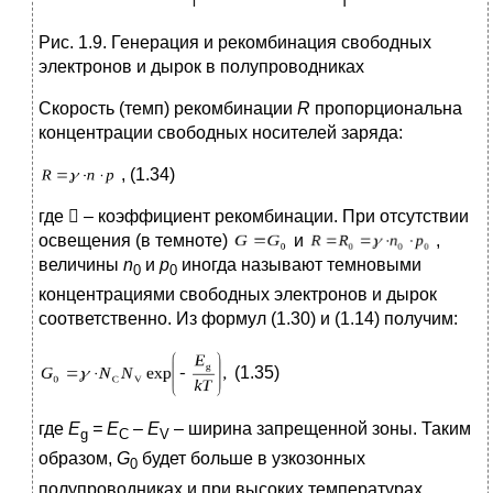
Рис. 1.9. Генерация и рекомбинация свободных
электронов и дырок в полупроводниках
Скорость (темп) рекомбинации
R
пропорциональна
концентрации свободных носителей заряда:
, (1.34)
где

– коэффициент рекомбинации. При отсутствии
освещения (в темноте)
и
,
величины
n
и
p
иногда называют темновыми
0
0
концентрациями свободных электронов и дырок
соответственно. Из формул (1.30) и (1.14) получим:
(1.35)
где
E
=
E
–
E
– ширина запрещенной зоны. Таким
g
C
V
образом,
G
будет больше в узкозонных
0
полупроводниках и при высоких температурах.