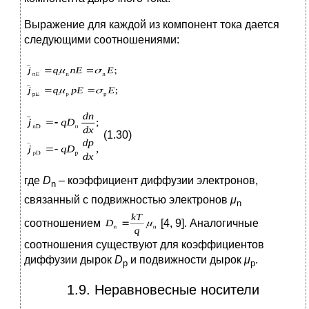
Выражение для каждой из компонент тока дается
следующими соотношениями:
(1.30)
где
D
– коэффициент диффузии электронов,
n
связанный с подвижностью электронов
μ
n
соотношением
[4, 9]. Аналогичные
соотношения существуют для коэффициентов
диффузии дырок
D
и подвижности дырок
μ
.
p
p
1.9. Неравновесные носители