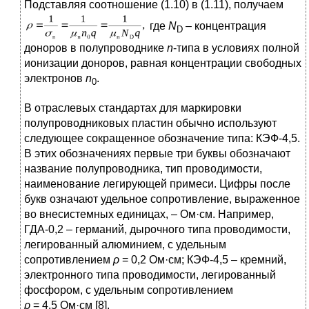
Подставляя соотношение (1.10) в (1.11), получаем
где
N
– концентрация
D
доноров в полупроводнике
n
-типа в условиях полной
ионизации доноров, равная концентрации свободных
электронов
n
.
0
В отраслевых стандартах для маркировки
полупроводниковых пластин обычно используют
следующее сокращенное обозначение типа: КЭФ-4,5.
В этих обозначениях первые три буквы обозначают
название полупроводника, тип проводимости,
наименование легирующей примеси. Цифры после
букв означают удельное сопротивление, выраженное
во внесистемных единицах, – Ом·см. Например,
ГДА-0,2 – германий, дырочного типа проводимости,
легированный алюминием, с удельным
сопротивлением
ρ
= 0,2 Ом·см; КЭФ-4,5 – кремний,
электронного типа проводимости, легированный
фосфором, с удельным сопротивлением
ρ
= 4,5 Ом·см [8].